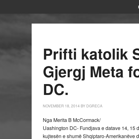
Prifti katoli
Gjergj Meta f
DC.
NOVEMBER 18, 2014
BY
DGRECA
Nga Merita B McCormack/
Uashington DC- Fundjava e datave 14, 15 d
kujtesën e shumë Shqiptaro-Amerikanëve d