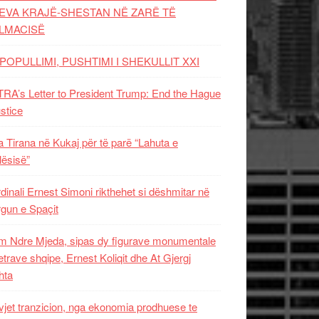
EVA KRAJË-SHESTAN NË ZARË TË
LMACISË
POPULLIMI, PUSHTIMI I SHEKULLIT XXI
RA’s Letter to President Trump: End the Hague
ustice
 Tirana në Kukaj për të parë “Lahuta e
ësisë”
dinali Ernest Simoni rikthehet si dëshmitar në
gun e Spaçit
 Ndre Mjeda, sipas dy figurave monumentale
letrave shqipe, Ernest Koliqit dhe At Gjergj
hta
vjet tranzicion, nga ekonomia prodhuese te