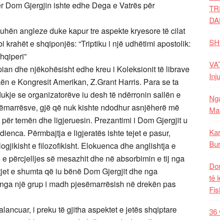
r Dom Gjergjin ishte edhe Dega e Vatrës për
TR
DA
gjuhën angleze duke kapur tre aspekte kryesore të cilat
SH
krahët e shqiponjës: “Triptiku i një udhëtimi apostolik:
hqiperi”
VAT
opian dhe njëkohësisht edhe kreu i Koleksionit të librave
Inj
ën e Kongresit Amerikan, Z.Grant Harris. Para se ta
dukje se organizatorëve iu desh të ndërronin sallën e
Nga
esëmarrësve, gjë që nuk kishte ndodhur asnjëherë më
Mal
s për temën dhe ligjeruesin. Prezantimi i Dom Gjergjit u
Kar
enca. Përmbajtja e ligjeratës ishte tejet e pasur,
Bur
gjikisht e filozofikisht. Elokuenca dhe anglishtja e
 e përcjelljes së mesazhit dhe në absorbimin e tij nga
Dom
tjet e shumta që iu bënë Dom Gjergjit dhe nga
të 
j nga një grup i madh pjesëmarrësish në drekën pas
Fis
alancuar, i preku të gjitha aspektet e jetës shqiptare
36 