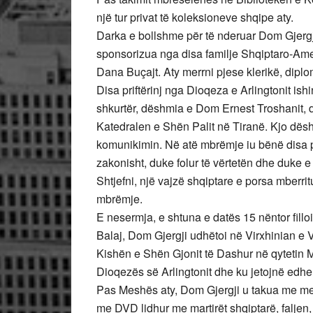
një tur privat të koleksioneve shqipe aty.
Darka e bollshme për të nderuar Dom Gjergji
sponsorizua nga disa familje Shqiptaro-Ame
Dana Buçajt. Aty merrni pjese klerikë, diplo
Disa priftërinj nga Dioqeza e Arlingtonit is
shkurtër, dëshmia e Dom Ernest Troshanit,
Katedralen e Shën Palit në Tiranë. Kjo dës
komunikimin. Në atë mbrëmje iu bënë disa pye
zakonisht, duke folur të vërtetën dhe duke e
Shtjefni, një vajzë shqiptare e porsa mberrit
mbrëmje.
E nesermja, e shtuna e datës 15 nëntor filloi
Balaj, Dom Gjergji udhëtoi në Virxhinian e 
Kishën e Shën Gjonit të Dashur në qytetin Me
Dioqezës së Arlingtonit dhe ku jetojnë edhe 
Pas Meshës aty, Dom Gjergji u takua me mes
me DVD lidhur me martirët shqiptarë, faljen, 