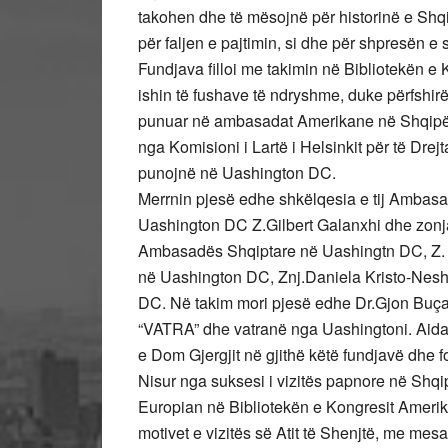
takohen dhe të mësojnë për historinë e Shqip
për faljen e pajtimin, si dhe për shpresën e
Fundjava filloi me takimin në Bibliotekën e
ishin të fushave të ndryshme, duke përfshir
punuar në ambasadat Amerikane në Shqipëri
nga Komisioni i Lartë i Helsinkit për të Drej
punojnë në Uashington DC.
Merrnin pjesë edhe shkëlqesia e tij Ambasa
Uashington DC Z.Gilbert Galanxhi dhe zonja 
Ambasadës Shqiptare në Uashingtn DC, Z. 
në Uashington DC, Znj.Daniela Kristo-Nesh
DC. Në takim mori pjesë edhe Dr.Gjon Buçaj
“VATRA” dhe vatranë nga Uashingtoni. Aida d
e Dom Gjergjit në gjithë këtë fundjavë dhe fot
Nisur nga suksesi i vizitës papnore në Shqip
Europian në Bibliotekën e Kongresit Amerika
motivet e vizitës së Atit të Shenjtë, me mes