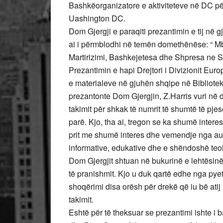
Bashkëorganizatore e aktiviteteve në DC pë
Uashington DC.
Dom Gjergji e paraqiti prezantimin e tij në 
ai i përmblodhi në temën domethënëse: “ Mbi 
Martirizimi, Bashkejetesa dhe Shpresa ne S
Prezantimin e hapi Drejtori i Divizionit Eur
e materialeve në gjuhën shqipe në Bibliotek
prezantonte Dom Gjergjin, Z.Harris vuri në 
takimit për shkak të numrit të shumtë të pj
parë. Kjo, tha ai, tregon se ka shumë intere
prit me shumë interes dhe vemendje nga audi
informative, edukative dhe e shëndoshë teolo
Dom Gjergjit shtuan në bukurinë e lehtësinë
të pranishmit. Kjo u duk qartë edhe nga pye
shoqërimi disa orësh për drekë që iu bë ati
takimit.
Eshtë për të theksuar se prezantimi ishte i b