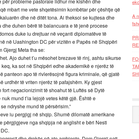
ik e për probleme pastorale lidhur me kishën dhe
eko
ar që mbart me vete shqetësimin kombëtar për çështje që
A n
kaluarën dhe në ditët tona. Ai theksoi se kujtesa dhe
fsh
hu dhe duhen bërë të balancuara e të jenë procese
domos duke iu drejtuar në veçanti diplomatëve të
PR
ë në Uashington DC për vizitën e Papës në Shqipëri
RE
m Gjergj Meta tha se:
et. Ajo duhet t’u mësohet brezave të rinj, ashtu sikurse
FO
ë keq, ka sot në Shqipëri edhe akademikë e njerëz të
TA
 panteon apo të rivlerësojnë figura kriminale, që gjatë
SH
 urdhër të vriten njerëz të pafajshëm. Ky gjest
an fort negacionizimit të shoahut të Luftës së Dytë
 nuk mund t’ia lejojë vetes këtë gjë. Është e
 se ndryshe mund të përsërisim.”
Kat
tjeve iu pergjigj në shqip. Shumë dilomatë amerikane
e përgjigjeve nga shqipja në anglisht e bëri Nesti
 DC.
ongresit dhe drekës në ato ambjente, Dom Gjergji pati