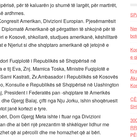
ërisë, për të kaluarën jo shumë të largët, për martirët,
 së ardhmes.
SP
 Kongresit Amerikan, Divizioni Europian. Pjesëmarrësit
New
ë Diplomatë Amerikanë që përgatiten të shkojnë për të
bot
 e Kosovë, shkollarë, studjues amerikanë, këshilltarë
tat e Njeriut si dhe shqiptaro amerikanë që jetojnë e
Kod
e g
dori Fuqiplotë i Republikës së Shqipërisë në
e tij Eva, Znj. Mamica Toska, Ministre Fuqiplotë e
Kry
Sami Kastrati, Zv.Ambasador i Republikës së Kosovës
Aka
o, Konsulle e Republikës së Shqipërisë në Uashington
Ko
, President i Federatës pan -shqiptare të Amerikës
ÇË
he Gjergj Balaj, çifti nga Nju Jorku, ishin shoqëruesit
SH
ot janë kortezi e tyre.
ëri, Dom Gjergj Meta ishte i ftuar nga Divizioni
30
n dhe ai bëri një prezantim të shkëlqyer lidhur me
RR
azhet që ai përcolli dhe me homazhet që ai bëri.
PË