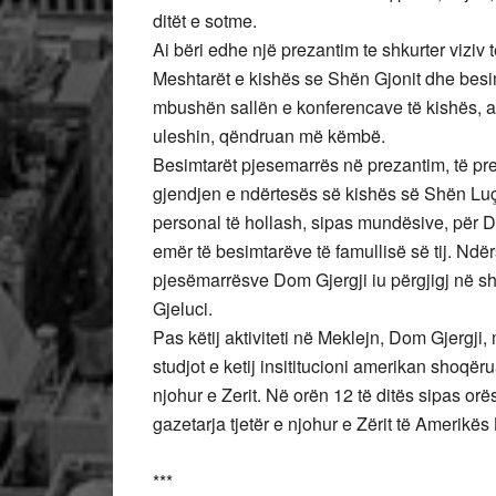
ditët e sotme.
Ai bëri edhe një prezantim te shkurter viziv 
Meshtarët e kishës se Shën Gjonit dhe besim
mbushën sallën e konferencave të kishës, a
uleshin, qëndruan më këmbë.
Besimtarët pjesemarrës në prezantim, të pre
gjendjen e ndërtesës së kishës së Shën Luç
personal të hollash, sipas mundësive, për Do
emër të besimtarëve të famullisë së tij. Ndë
pjesëmarrësve Dom Gjergji iu përgjigj në shq
Gjeluci.
Pas këtij aktiviteti në Meklejn, Dom Gjergji, 
studjot e ketij insititucioni amerikan shoqër
njohur e Zerit. Në orën 12 të ditës sipas or
gazetarja tjetër e njohur e Zërit të Amerikës
***