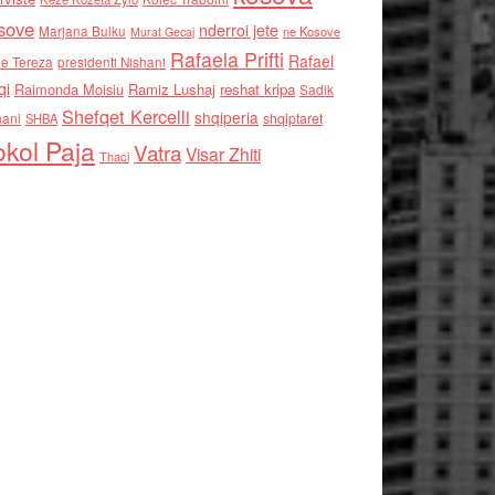
sove
nderroi jete
Marjana Bulku
ne Kosove
Murat Gecaj
Rafaela Prifti
Rafael
e Tereza
presidenti Nishani
qi
Raimonda Moisiu
Ramiz Lushaj
reshat kripa
Sadik
Shefqet Kercelli
shqiperia
hani
shqiptaret
SHBA
kol Paja
Vatra
Visar Zhiti
Thaci