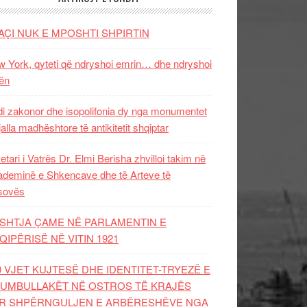
AÇI NUK E MPOSHTI SHPIRTIN
 York, qyteti që ndryshoi emrin… dhe ndryshoi
ën
i zakonor dhe isopolifonia dy nga monumentet
jalla madhështore të antikitetit shqiptar
etari i Vatrës Dr. Elmi Berisha zhvilloi takim në
deminë e Shkencave dhe të Arteve të
sovës
SHTJA ÇAME NË PARLAMENTIN E
QIPËRISË NË VITIN 1921
0 VJET KUJTESË DHE IDENTITET-TRYEZË E
UMBULLAKËT NË OSTROS TË KRAJËS
R SHPËRNGULJEN E ARBËRESHËVE NGA