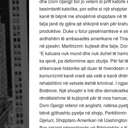
dhe Dom Gjergji foli jo vetem si prift katol
besimtarët katolike, por edhe si një shqipt
kanë të bëjnë me shoqërinë shqiptare në të 
falja janë dy gjëra që shkojnë krah për kra
produktive. Duke u folur pjesëmarrësve e si
ardhshëm të ambasadës amerikane në Tiran
në pjesën: Martirizimi: kujtesë dhe falje, Do
“E kaluara nuk mund dhe nuk duhet të harroh
ka qenë, pa deformime apo zbutje. Për fat t
shkencave historike që duan të rivendosin në
komunizmit kanë vrarë ata vetë e kanë dhënë
rehabilitimi në vetvete është kriminal. I ngj
Botërore. Një shoqëri e lirë dhe demokratike
rëndësishme të kujtojmë për të mos harruar,
Dom Gjergji referoi në anglisht, ndërsa pye
bënë gjithashtu pyetje në shqip. Perkthimin 
Gjeluci, Shqiptaro-Amerikan në Uashington
Pas takimit mbresëlenës në Bibliotekën e K