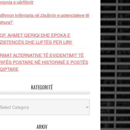
nomia e përfitimit
dihmon krijimtaria në zbulimin e potencialeve të
ehura?
OF. AHMET QERIQI DHE EPOKA E
ZISTENCЁS DHE LUFTЁS PЁR LIRI!
RMAT ALTERNATIVE TË EVIDENTIMIT TË
RIFËS POSTARE NË HISTORINË E POSTËS
QIPTARE
KATEGORITË
egoritë
ARKIV