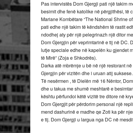
Pas intervistës Dom Gjergji pati një takim m
besimit dhe fenë katolike në përgjithësi, të
Mariane Kombëtare “The National Shrine of
pati edhe një takim të këndshëm të rastit e
ndodhej aty për një pelegrinazh një ditor m
Dom Gjergjin për veprimtarinë e tij në DC. D
lutje speciale edhe në kapelën ku gjendet m
të Mirë” (Zoja e Shkodrës).
Darka atë mbrëmje u bë në një restorant n
Gjergjin për vizitën dhe i uruan atij suksese.
Të nesërmen , të Dielën më 16 Nëntor, Dom 
dhe u takua me shumë meshtarë e besimtarë 
kështu përfundoi këtë vizitë tre ditore në k
Dom Gjergjit për përdorim personal një replikë
mend dashurinë e madhe qe Zoti ka për njeriun,
e tij. Dom Gjergji u largua nga DC në mesdit