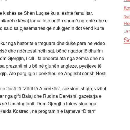
Ko
te kishës se Shën Luçisë ku ai është famulltar.
Nen
ttarët e kësaj famullie e pritën shumë ngrohtë dhe e
Flo
q sa disa pjesemarrës që nuk gjenin dot vend ku te
Els
So
kur nga historitë e treguara dhe duke parë në video
isë dhe ndërtesat rreth saj, bënë ngadonjë dhurim
m Gjergjin, i cili i falenderoi ata nga zemra dhe ne
rsa prezantimi u bë në gjuhën angleze, pyetjeve të
ip. Ato pergjigje i përktheu në Anglisht sërish Nesti
me ftesë të “Zërit të Amerikës”, seksioni shqip, vizitoi
uar nga çifti Balaj dhe Rudina Dervishi, gazetarja e
ës së Uashingtonit, Dom Gjergji u intervistua nga
 Keida Kostreci, në programin e lajmeve “Ditari”