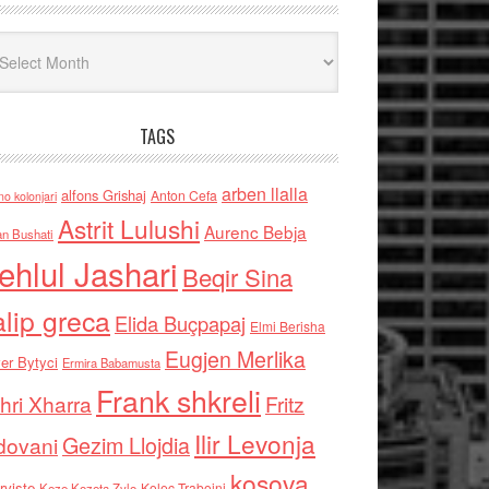
iv
TAGS
arben llalla
alfons Grishaj
Anton Cefa
no kolonjari
Astrit Lulushi
Aurenc Bebja
an Bushati
ehlul Jashari
Beqir Sina
alip greca
Elida Buçpapaj
Elmi Berisha
Eugjen Merlika
er Bytyci
Ermira Babamusta
Frank shkreli
hri Xharra
Fritz
Ilir Levonja
Gezim Llojdia
dovani
kosova
rviste
Kolec Traboini
Keze Kozeta Zylo