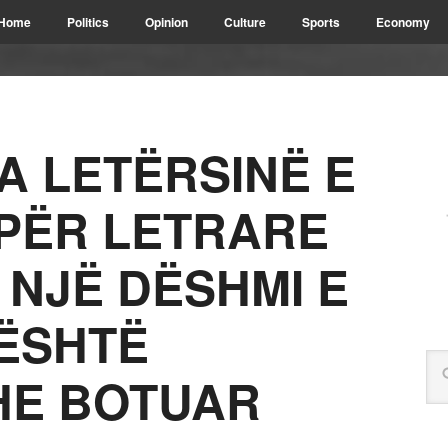
Home
Politics
Opinion
Culture
Sports
Economy
A LETËRSINË E
EPËR LETRARE
 NJË DËSHMI E
ËSHTË
HE BOTUAR