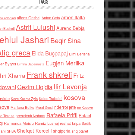
TAGS
arben llalla
alfons Grishaj
Anton Cefa
no kolonjari
Astrit Lulushi
Aurenc Bebja
an Bushati
ehlul Jashari
Beqir Sina
alip greca
Elida Buçpapaj
Elmi Berisha
Eugjen Merlika
er Bytyci
Ermira Babamusta
Frank shkreli
hri Xharra
Fritz
Ilir Levonja
Gezim Llojdia
dovani
kosova
rviste
Kolec Traboini
Keze Kozeta Zylo
sove
nderroi jete
Marjana Bulku
ne Kosove
Murat Gecaj
Rafaela Prifti
Rafael
e Tereza
presidenti Nishani
qi
Raimonda Moisiu
Ramiz Lushaj
reshat kripa
Sadik
Shefqet Kercelli
shqiperia
hani
shqiptaret
SHBA