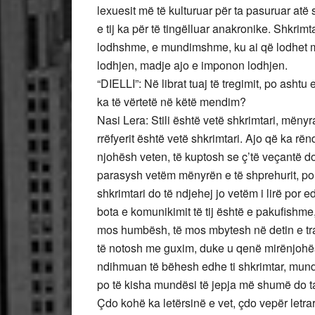
lexuesit më të kulturuar për ta pasuruar atë s
e tij ka për të tingëlluar anakronike. Shkr
lodhshme, e mundimshme, ku ai që lodhet m
lodhjen, madje ajo e imponon lodhjen.
“DIELLI”: Në librat tuaj të tregimit, po ashtu 
ka të vërtetë në këtë mendim?
Nasi Lera: Stili është vetë shkrimtari, mënyra
rrëfyerit është vetë shkrimtari. Ajo që ka rën
njohësh veten, të kuptosh se ç’të veçantë d
parasysh vetëm mënyrën e të shprehurit, po
shkrimtari do të ndjehej jo vetëm i lirë por 
bota e komunikimit të tij është e pakufishme,
mos humbësh, të mos mbytesh në detin e tra
të notosh me guxim, duke u qenë mirënjohës 
ndihmuan të bëhesh edhe ti shkrimtar, mund 
po të kisha mundësi të jepja më shumë do ta
Çdo kohë ka letërsinë e vet, çdo vepër letr