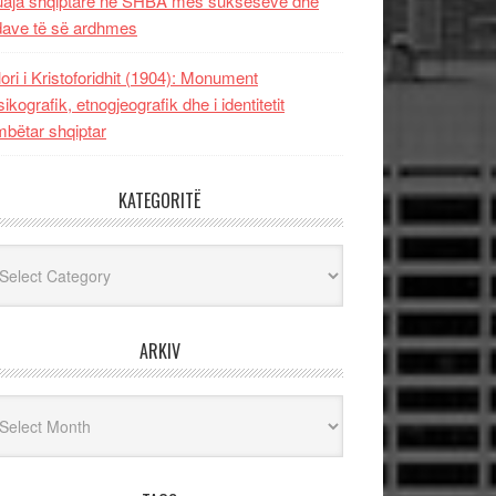
uaja shqiptare në SHBA mes sukseseve dhe
dave të së ardhmes
lori i Kristoforidhit (1904): Monument
sikografik, etnogjeografik dhe i identitetit
bëtar shqiptar
KATEGORITË
egoritë
ARKIV
iv