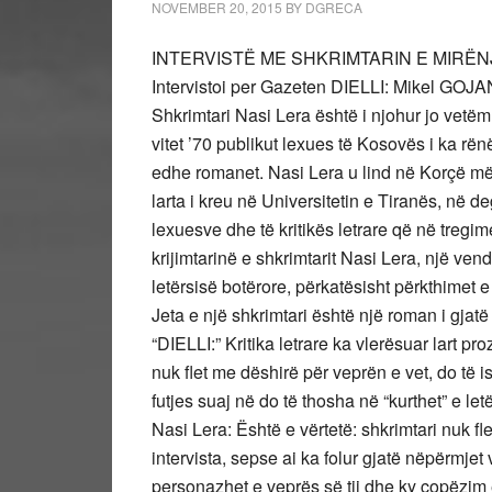
NOVEMBER 20, 2015
BY
DGRECA
INTERVISTË ME SHKRIMTARIN E MIRË
Intervistoi per Gazeten DIELLI: Mikel GOJA
Shkrimtari Nasi Lera është i njohur jo vet
vitet ’70 publikut lexues të Kosovës i ka rën
edhe romanet. Nasi Lera u lind në Korçë m
larta i kreu në Universitetin e Tiranës, në 
lexuesve dhe të kritikës letrare që në tregimet
krijimtarinë e shkrimtarit Nasi Lera, një v
letërsisë botërore, përkatësisht përkthimet 
Jeta e një shkrimtari është një roman i gjatë
“DIELLI:” Kritika letrare ka vlerësuar lart 
nuk flet me dëshirë për veprën e vet, do të i
futjes suaj në do të thosha në “kurthet” e let
Nasi Lera: Është e vërtetë: shkrimtari nuk f
intervista, sepse ai ka folur gjatë nëpërmjet
personazhet e veprës së tij dhe ky copëzim