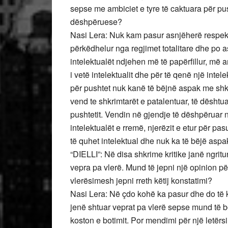
sepse me ambiciet e tyre të caktuara për pu
dëshpëruese?
Nasi Lera: Nuk kam pasur asnjëherë respekt 
përkëdhelur nga regjimet totalitare dhe po 
intelektualët ndjehen më të papërfillur, më an
i vetë intelektualit dhe për të qenë një inte
për pushtet nuk kanë të bëjnë aspak me shkr
vend te shkrimtarët e patalentuar, të dësht
pushtetit. Vendin në gjendje të dëshpëruar n
intelektualët e rremë, njerëzit e etur për pas
të quhet intelektual dhe nuk ka të bëjë aspak
“DIELLI”: Në disa shkrime kritike janë ngrit
vepra pa vlerë. Mund të jepni një opinion pë
vlerësimesh jepni rreth këtij konstatimi?
Nasi Lera: Në çdo kohë ka pasur dhe do të 
jenë shtuar veprat pa vlerë sepse mund të b
koston e botimit. Por mendimi për një letërs