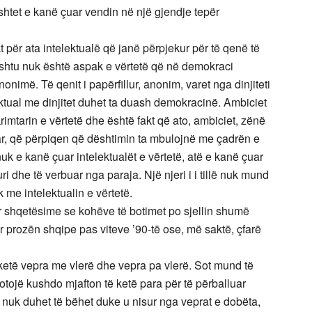
shtet e kanë çuar vendin në një gjendje tepër
për ata intelektualë që janë përpjekur për të qenë të
ashtu nuk është aspak e vërtetë që në demokraci
onimë. Të qenit i papërfillur, anonim, varet nga dinjiteti
lektual me dinjitet duhet ta duash demokracinë. Ambiciet
imtarin e vërtetë dhe është fakt që ato, ambiciet, zënë
uar, që përpiqen që dështimin ta mbulojnë me çadrën e
uk e kanë çuar intelektualët e vërtetë, atë e kanë çuar
uri dhe të verbuar nga paraja. Një njeri i i tillë nuk mund
 me intelektualin e vërtetë.
ur shqetësime se kohëve të botimet po sjellin shumë
r prozën shqipe pas viteve ’90-të ose, më saktë, çfarë
ketë vepra me vlerë dhe vepra pa vlerë. Sot mund të
otojë kushdo mjafton të ketë para për të përballuar
i nuk duhet të bëhet duke u nisur nga veprat e dobëta,