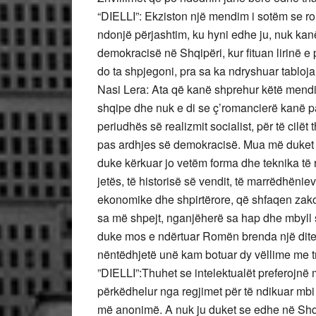
“DIELLI”: Ekziston një mendim i sotëm se rom
ndonjë përjashtim, ku hyni edhe ju, nuk kanë
demokracisë në Shqipëri, kur fituan lirinë e 
do ta shpjegoni, pra sa ka ndryshuar tabloja
Nasi Lera: Ata që kanë shprehur këtë mendim
shqipe dhe nuk e di se ç’romancierë kanë pa
periudhës së realizmit socialist, për të cilët
pas ardhjes së demokracisë. Mua më duket 
duke kërkuar jo vetëm forma dhe teknika të re
jetës, të historisë së vendit, të marrëdhënie
ekonomike dhe shpirtërore, që shfaqen zakoni
sa më shpejt, nganjëherë sa hap dhe mbyll sy
duke mos e ndërtuar Romën brenda një dite,
nëntëdhjetë unë kam botuar dy vëllime me 
”DIELLI”:Thuhet se intelektualët preferojnë m
përkëdhelur nga regjimet për të ndikuar mbi
më anonimë. A nuk ju duket se edhe në Shqi