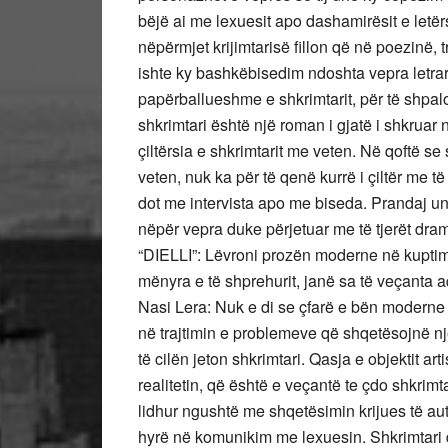
bëjë ai me lexuesit apo dashamirësit e letër
nëpërmjet krijimtarisë fillon që në poezinë, 
ishte ky bashkëbisedim ndoshta vepra letra
papërballueshme e shkrimtarit, për të shpalo
shkrimtari është një roman i gjatë i shkruar
çiltërsia e shkrimtarit me veten. Në qoftë se
veten, nuk ka për të qenë kurrë i çiltër me t
dot me intervista apo me biseda. Prandaj unë 
nëpër vepra duke përjetuar me të tjerët dram
“DIELLI”: Lëvroni prozën moderne në kuptimin e
mënyra e të shprehurit, janë sa të veçanta 
Nasi Lera: Nuk e di se çfarë e bën modern
në trajtimin e problemeve që shqetësojnë nj
të cilën jeton shkrimtari. Qasja e objektit a
realitetin, që është e veçantë te çdo shkrimt
lidhur ngushtë me shqetësimin krijues të auto
hyrë në komunikim me lexuesin. Shkrimtari d