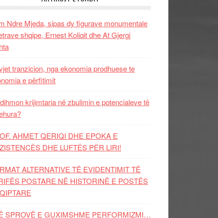
 Ndre Mjeda, sipas dy figurave monumentale
letrave shqipe, Ernest Koliqit dhe At Gjergj
hta
vjet tranzicion, nga ekonomia prodhuese te
nomia e përfitimit
dihmon krijimtaria në zbulimin e potencialeve të
ehura?
OF. AHMET QERIQI DHE EPOKA E
ZISTENCЁS DHE LUFTЁS PЁR LIRI!
RMAT ALTERNATIVE TË EVIDENTIMIT TË
RIFËS POSTARE NË HISTORINË E POSTËS
QIPTARE
Ë SPROVË E GUXIMSHME PERFORMIZMI…