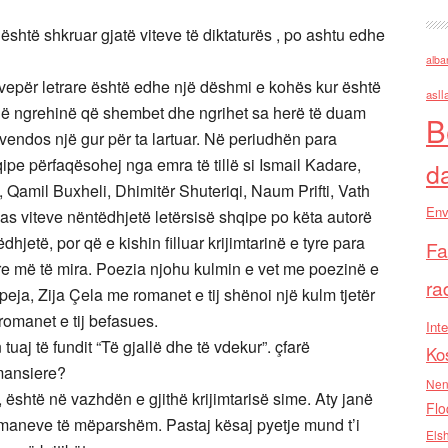
ë është shkruar gjatë viteve të diktaturës , po ashtu edhe
alba
 vepër letrare është edhe një dëshmi e kohës kur është
asll
një ngrehinë që shembet dhe ngrihet sa herë të duam
B
vendos një gur për ta lartuar. Në periudhën para
ipe përfaqësohej nga emra të tillë si Ismail Kadare,
d
, Qamil Buxheli, Dhimitër Shuteriqi, Naum Prifti, Vath
Env
as viteve nëntëdhjetë letërsisë shqipe po këta autorë
jetë, por që e kishin filluar krijimtarinë e tyre para
Fa
yre më të mira. Poezia njohu kulmin e vet me poezinë e
ra
peja, Zija Çela me romanet e tij shënoi një kulm tjetër
romanet e tij befasues.
Inte
aj të fundit “Të gjallë dhe të vdekur”. çfarë
Ko
omansiere?
Nen
 është në vazhdën e gjithë krijimtarisë sime. Aty janë
Flo
maneve të mëparshëm. Pastaj kësaj pyetje mund t’i
Els