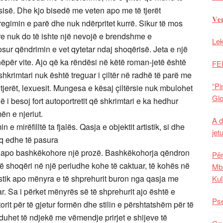
sisë. Dhe kjo bisedë me veten apo me të tjerët
𝐕𝐞
tregimin e parë dhe nuk ndërpritet kurrë. Sikur të mos
re nuk do të ishte një nevojë e brendshme e
Lek
sur qëndrimin e vet qytetar ndaj shoqërisë. Jeta e një
 nëpër vite. Ajo që ka rëndësi në këtë roman-jetë është
FE
 shkrimtari nuk është treguar i çiltër në radhë të parë me
“Pi
ë tjerët, lexuesit. Mungesa e kësaj çiltërsie nuk mbulohet
Glo
i besoj fort autoportretit që shkrimtari e ka hedhur
ën e njeriut.
A d
 mirëfilltë ta fjalës. Qasja e objektit artistik, si dhe
jet
aq edhe të pasura
e apo bashkëkohore një prozë. Bashkëkohorja qëndron
Për
ë shoqëri në një periudhe kohe të caktuar, të kohës në
Mba
rtistik apo mënyra e të shprehurit buron nga qasja me
Kul
ar. Sa i përket mënyrës së të shprehurit ajo është e
Pse
rit për të gjetur formën dhe stilin e përshtatshëm për të
uhet të ndjekë me vëmendje prirjet e shijeve të