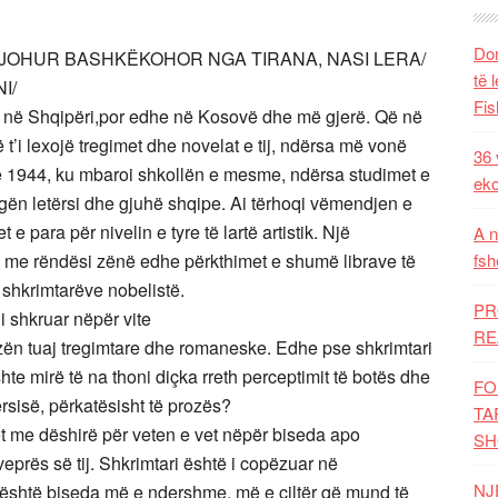
Dom
NJOHUR BASHKËKOHOR NGA TIRANA, NASI LERA/
të 
NI/
Fis
ëm në Shqipëri,por edhe në Kosovë dhe më gjerë. Që në
ë t’i lexojë tregimet dhe novelat e tij, ndërsa më vonë
36 
ë 1944, ku mbaroi shkollën e mesme, ndërsa studimet e
eko
degën letërsi dhe gjuhë shqipe. Ai tërhoqi vëmendjen e
 e para për nivelin e tyre të lartë artistik. Një
A n
end me rëndësi zënë edhe përkthimet e shumë librave të
fsh
e shkrimtarëve nobelistë.
PR
 i shkruar nëpër vite
RE
prozën tuaj tregimtare dhe romaneske. Edhe pse shkrimtari
shte mirë të na thoni diçka rreth perceptimit të botës dhe
FO
ërsisë, përkatësisht të prozës?
TA
let me dëshirë për veten e vet nëpër biseda apo
SH
 veprës së tij. Shkrimtari është i copëzuar në
NJ
 është biseda më e ndershme, më e çiltër që mund të