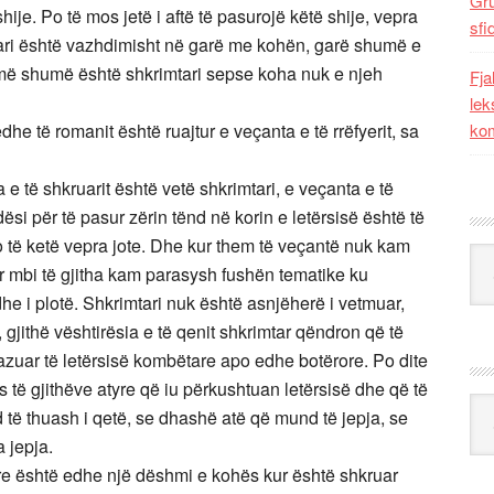
Gr
hije. Po të mos jetë i aftë të pasurojë këtë shije, vepra
sfi
imtari është vazhdimisht në garë me kohën, garë shumë e
ë shumë është shkrimtari sepse koha nuk e njeh
Fja
lek
edhe të romanit është ruajtur e veçanta e të rrëfyerit, sa
kom
 e të shkruarit është vetë shkrimtari, e veçanta e të
dësi për të pasur zërin tënd në korin e letërsisë është të
o të ketë vepra jote. Dhe kur them të veçantë nuk kam
Kat
r mbi të gjitha kam parasysh fushën tematike ku
edhe i plotë. Shkrimtari nuk është asnjëherë i vetmuar,
 gjithë vështirësia e të qenit shkrimtar qëndron që të
zuar të letërsisë kombëtare apo edhe botërore. Po dite
të gjithëve atyre që iu përkushtuan letërsisë dhe që të
Ark
të thuash i qetë, se dhashë atë që mund të jepja, se
 jepja.
are është edhe një dëshmi e kohës kur është shkruar