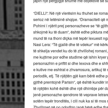
japin një përgjigje shumë më objektive se sa
“DIELLI”: Në një vlerësim ku thuhet se roma
serioz në letërsinë shqipe. “Dramaciteti që 
Pohimi i njërit prej personazheve se “të gjit
shkojmë ku të duam”, është edhe piktura më e
mund të na thoni diçka më tepër lexuesit nga
Nasi Lera: “Të gjallë dhe të vdekur” më kër
të shkelja vendet ku do të zhvillohej romani,
me kujtime por edhe studime që ishin kryer p
personazhin e priftit si dhe lexova dhe e s
e kutive me eshtrat e zhvarrosura, artikuj t
periodik, etj. Të njëjtën gjë kam bërë edhe p
gjithë premtojnë Parisin”, që është kundër i
të njëjtën kohë është dhe një dhimbje për d
jenë personazhe qendrore të veprave letrare.
sotëm tepër tronditës, i cili nuk ka si të mos
Zhvillimet që po ndodhin janë bërë edhe thar