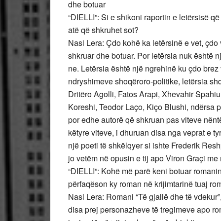
dhe botuar
“DIELLI”: Si e shikoni raportin e letërsisë q
atë që shkruhet sot?
Nasi Lera: Çdo kohë ka letërsinë e vet, çdo
shkruar dhe botuar. Por letërsia nuk është 
ne. Letërsia është një ngrehinë ku çdo brez 
ndryshimeve shoqëroro-politike, letërsia shq
Dritëro Agolli, Fatos Arapi, Xhevahir Spahiu
Koreshi, Teodor Laço, Kiço Blushi, ndërsa p
por edhe autorë që shkruan pas viteve nëntëdh
këtyre viteve, i dhuruan disa nga veprat e t
një poeti të shkëlqyer si ishte Frederik Resh
jo vetëm në opusin e tij apo Viron Graçi me 
“DIELLI”: Kohë më parë keni botuar romanin tu
përfaqëson ky roman në krijimtarinë tuaj r
Nasi Lera: Romani “Të gjallë dhe të vdekur”,
disa prej personazheve të tregimeve apo ro