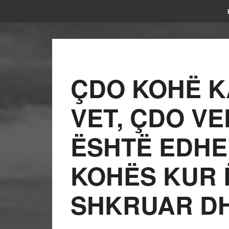
ÇDO KOHË K
VET, ÇDO V
ËSHTË EDHE
KOHËS KUR 
SHKRUAR D