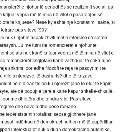
ansierët e njohur të periudhës së realizimit social, pa
 krijuar vepra më të mira në vitet e pasardhjes së
plotë të krijuese? Nëse ky është një konstatim i saktë, si
 letrare pas viteve ‘90?
 nuk i njohin aspak zhvillimet e letërsisë së sotme
rasysh. Ju më futni në romancierët e njohur të
 thoni se ata nuk kanë krijuar veprat më të mira në vitet e
se romancierët shqiptarë kanë vazhduar të shkruajnë
ja shkrimi, por edhe filozofi të reja të pasqyrimit të
ve midis njerëzve, të dashurisë dhe të krizave
sht në një tranzicion ku njerëzit janë të etur të kapin
të, atë që popujt e tjerë e kanë kapur shkallë-shkallë,
 por me dhjetëra dhe qindra vite. Pas viteve
tregime dhe novela dhe pesë romane.
ë tepër sistemin totalitar, sepse gjithherë janë
 masat, ndërkaq në demokraci ndihen më të papërfillur,
përi intelektualët nuk e duan demokracinë autentike,