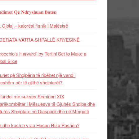
𝐝𝐢𝐦𝐞𝐭 𝐐𝐞̈ 𝐍𝐝𝐫𝐲𝐬𝐡𝐮𝐚𝐧 𝐁𝐨𝐭𝐞̈𝐧
 Gjolaj – kalorësi fisnik i Malësisë
DERATA VATRA SHPALLË KRYESINË
nocchio’s Harvard” by Tertini Set to Make a
bal Slice
uhet që Shqipëria të ribëhet një vend i
ueshëm për të gjithë shqiptarët?
fundoi me sukses Seminari XIX
rëkombëtar i Mësuesve të Gjuhës Shqipe dhe
turës Shqiptare në Diasporë dhe në Mërgatë
 dhe kush e vrau Hasan Riza Pashën?