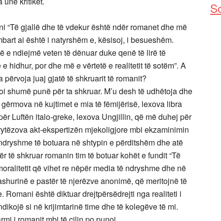
 unë kritikët.
So
ni “Të gjallë dhe të vdekur është ndër romanet dhe më
mbart ai është i natyrshëm e, kësisoj, i besueshëm.
hë e ndiejmë veten të dënuar duke qenë të lirë të
 hidhur, por dhe më e vërtetë e realitetit të sotëm”. A
 përvoja juaj gjatë të shkruarit të romanit?
koi shumë punë për ta shkruar. M’u desh të udhëtoja dhe
 gërmova në kujtimet e mia të fëmijërisë, lexova libra
ër Luftën italo-greke, lexova Ungjillin, që më duhej për
hfrytëzova akt-ekspertizën mjekoligjore mbi ekzaminimin
ë ndryshme të botuara në shtypin e përditshëm dhe atë
ër të shkruar romanin tim të botuar kohët e fundit “Të
moralitetit që vihet re nëpër media të ndryshme dhe në
ashurinë e pastër të njerëzve anonimë, që meritojnë të
 Romani është diktuar drejtpërsëdrejti nga realiteti i
 ndikojë si në krijimtarinë time dhe të kolegëve të mi.
mi i romanit mbi të cilin po punoj.