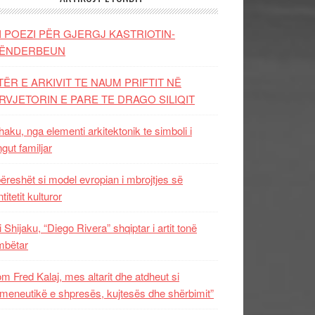
I POEZI PËR GJERGJ KASTRIOTIN-
ËNDERBEUN
TËR E ARKIVIT TE NAUM PRIFTIT NË
RVJETORIN E PARE TE DRAGO SILIQIT
aku, nga elementi arkitektonik te simboli i
ngut familjar
ëreshët si model evropian i mbrojtjes së
titetit kulturor
i Shijaku, “Diego Rivera” shqiptar i artit tonë
mbëtar
m Fred Kalaj, mes altarit dhe atdheut si
meneutikë e shpresës, kujtesës dhe shërbimit”