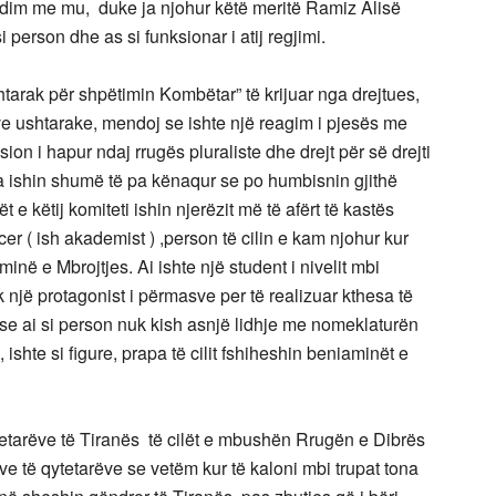
endim me mu, duke ja njohur këtë meritë Ramiz Alisë
person dhe as si funksionar i atij regjimi.
shtarak për shpëtimin Kombëtar” të krijuar nga drejtues,
e ushtarake, mendoj se ishte një reagim i pjesës me
ion i hapur ndaj rrugës pluraliste dhe drejt për së drejti
ta ishin shumë të pa kënaqur se po humbisnin gjithë
 e këtij komiteti ishin njerëzit më të afërt të kastës
er ( ish akademist ) ,person të cilin e kam njohur kur
ë e Mbrojtjes. Ai ishte një student i nivelit mbi
ak një protagonist i përmasve per të realizuar kthesa të
se ai si person nuk kish asnjë lidhje me nomeklaturën
ishte si figure, prapa të cilit fshiheshin beniaminët e
tetarëve të Tiranës të cilët e mbushën Rrugën e Dibrës
 të qytetarëve se vetëm kur të kaloni mbi trupat tona