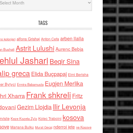
TAGS
arben llalla
alfons Grishaj
Anton Cefa
no kolonjari
Astrit Lulushi
Aurenc Bebja
an Bushati
ehlul Jashari
Beqir Sina
alip greca
Elida Buçpapaj
Elmi Berisha
Eugjen Merlika
er Bytyci
Ermira Babamusta
Frank shkreli
hri Xharra
Fritz
Ilir Levonja
Gezim Llojdia
dovani
kosova
rviste
Kolec Traboini
Keze Kozeta Zylo
sove
nderroi jete
Marjana Bulku
ne Kosove
Murat Gecaj