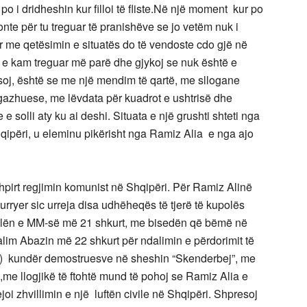
po i dridheshin kur filloi të fliste.Në një moment kur po
otonte për tu treguar të pranishëve se jo vetëm nuk i
por me qetësimin e situatës do të vendoste cdo gjë në
j e kam treguar më parë dhe gjykoj se nuk është e
ksoj, është se me një mendim të qartë, me sllogane
angazhuese, me lëvdata për kuadrot e ushtrisë dhe
e solli aty ku ai deshi. Situata e një grushti shteti nga
Shqipëri, u eleminu pikërisht nga Ramiz Alia e nga ajo
shpirt regjimin komunist në Shqipëri. Për Ramiz Alinë
rryer sic urreja disa udhëheqës të tjerë të kupolës
allën e MM-së më 21 shkurt, me bisedën që bëmë në
lim Abazin më 22 shkurt për ndalimin e përdorimit të
e) kundër demostruesve në sheshin “Skenderbej”, me
,me llogjikë të ftohtë mund të pohoj se Ramiz Alia e
oi zhvillimin e një luftën civile në Shqipëri. Shpresoj