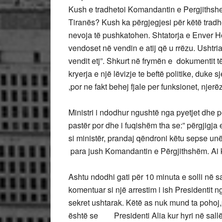
Kush e tradhetoi Komandantin e Pergjithsh
Tiranës? Kush ka përgjegjesi për këtë trad
nevoja të pushkatohen. Shtatorja e Enver H
vendoset në vendin e atij që u rrëzu. Ushtria
vendit etj”. Shkurt në frymën e dokumentit 
kryerja e një lëvizje te beftë politike, duke 
,por ne fakt behej fjale per funksionet, njerëzi
Ministri i ndodhur ngushtë nga pyetjet dhe pë
pastër por dhe i fuqishëm tha se:” përgjigja
si ministër, prandaj qëndroni këtu sepse un
para jush Komandantin e Përgjithshëm. Ai ka
Ashtu ndodhi gati për 10 minuta e solli në 
komentuar si një arrestim i ish Presidentit ng
sekret ushtarak. Këtë as nuk mund ta pohoj
është se Presidenti Alia kur hyri në sallë is