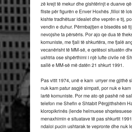
zë krejt të mekur dhe gishtërinjt e duarve që 
fliste për figurën e Enver Hoxhës ,filloi të l
kishte tradhëtuar idealet dhe veprën e tij, 
vendin e duhur. Përmbajtjen e bisedës së ti
nevojshe ta përsëris. Por ajo qe dua të the
komuniste, me fjali të shkurtëra, me fjalë 
vecanërisht të MM-së, e qetësoi situatën dhe 
ushtria ose shpërthimi i një lufte civile në 
sallë e MM-së më datën 21 shkurt 1991.
Pas vitit 1974, unë e kam urryer me gjithë 
nuk kam patur asgjë simpati, por nuk e kam u
lartë komuniste. Por me ato që pashë në s
telefon me Shefin e Shtabit Përgjithshëm Ha
kloropikrinës (lende helmuese shqetesues
menaxhimin e situatave të pas shkurtit 1991
ndaloi pucin ushtarak te vepronte dhe nuk lej