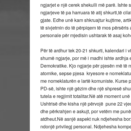
ngjarjet e një cerek shekulli më parë. Ishte s
ngjarjeve të pa harruara të atij shkurti,të ci
gjate. Edhe unë kam shkruajtur kujtime, art
të sivjetmin do të përpiqem të mos përsëris 
personale për mjedisin ushtarak të asaj koh
Për të ardhur tek 20-21 shkurti, kalendari i 
shumë ngjarje, por më i madhi ishte ardhja e
Demokratike. Kjo ngjarje për pjesën më të m
atomike, sepse pjesa kryesore e nomeklaturës 
me nomeklaturën e lartë komuniste. Kurse për
PD-së, ishte një gëzim dhe një shpresë shu
tutela e regjimit totalitar.Në atë moment un
Ushtrisë dhe kisha një përvojë pune 22 vje
dhe përkrahjen e askujt, por vetëm me punë 
atdheut.Në asnjë aspekt nuk ndjehesha borx
ndonjë privilegj personal. Ndjehesha kompe