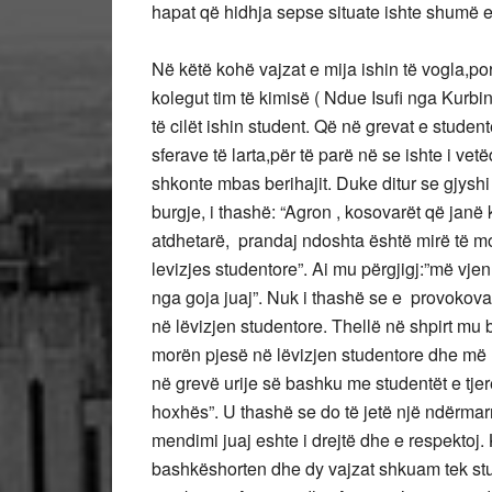
hapat që hidhja sepse situate ishte shumë 
Në këtë kohë vajzat e mija ishin të vogla,po
kolegut tim të kimisë ( Ndue Isufi nga Kurbi
të cilët ishin student. Që në grevat e stud
sferave të larta,për të parë në se ishte i ve
shkonte mbas berihajit. Duke ditur se gjyshi
burgje, i thashë: “Agron , kosovarët që jan
atdhetarë, prandaj ndoshta është mirë të mos 
levizjes studentore”. Ai mu përgjigj:”më vjen
nga goja juaj”. Nuk i thashë se e provokova
në lëvizjen studentore. Thellë në shpirt mu 
morën pjesë në lëvizjen studentore dhe më 
në grevë urije së bashku me studentët e tjer
hoxhës”. U thashë se do të jetë një ndërmarr
mendimi juaj eshte i drejtë dhe e respektoj
bashkëshorten dhe dy vajzat shkuam tek stu