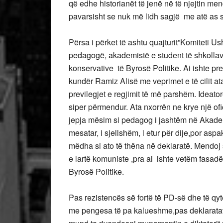
që edhe historianët të jenë në të njejtin m
pavarsisht se nuk më lidh sagjë me atë as si 
Përsa i përket të ashtu quajturit”Komiteti U
pedagogë, akademistë e student të shkollav
konservative të Byrosë Politike. Ai ishte pres
kundër Ramiz Alisë me veprimet e të cilit a
previlegjet e regjimit të më parshëm. Ideatorët
siper përmendur. Ata nxorrën ne krye një ofic
jepja mësim si pedagog i jashtëm në Akademin
mesatar, i sjellshëm, i etur për dije,por asp
mëdha si ato të thëna në deklaratë. Mendoj 
e lartë komuniste ,pra ai ishte vetëm fasadë, 
Byrosë Politike.
Pas rezistencës së fortë të PD-së dhe të qy
me pengesa të pa kalueshme,pas deklaratave