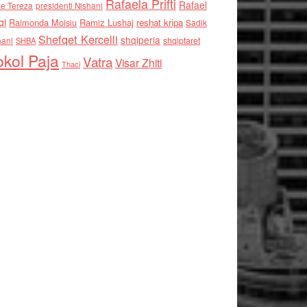
Rafaela Prifti
Rafael
e Tereza
presidenti Nishani
qi
Raimonda Moisiu
Ramiz Lushaj
reshat kripa
Sadik
Shefqet Kercelli
shqiperia
hani
shqiptaret
SHBA
kol Paja
Vatra
Visar Zhiti
Thaci