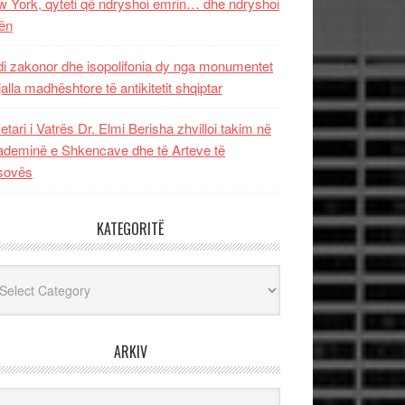
 York, qyteti që ndryshoi emrin… dhe ndryshoi
ën
i zakonor dhe isopolifonia dy nga monumentet
jalla madhështore të antikitetit shqiptar
etari i Vatrës Dr. Elmi Berisha zhvilloi takim në
deminë e Shkencave dhe të Arteve të
sovës
KATEGORITË
egoritë
ARKIV
iv