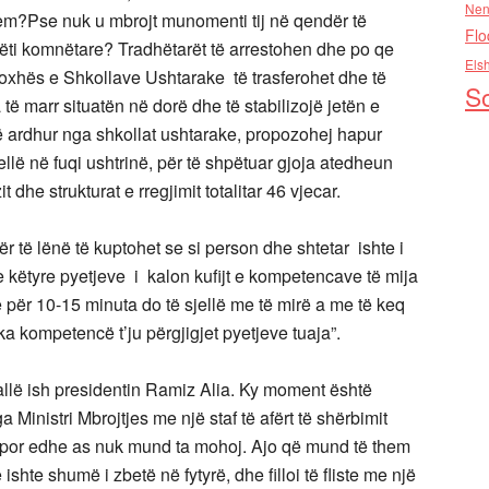
Nen
em?Pse nuk u mbrojt munomenti tij në qendër të
Flo
hëti komnëtare? Tradhëtarët të arrestohen dhe po qe
Els
oxhës e Shkollave Ushtarake të trasferohet dhe të
So
 të marr situatën në dorë dhe të stabilizojë jetën e
të ardhur nga shkollat ushtarake, propozohej hapur
sjellë në fuqi ushtrinë, për të shpëtuar gjoja atedheun
t dhe strukturat e rregjimit totalitar 46 vjecar.
r të lënë të kuptohet se si person dhe shtetar ishte i
 e këtyre pyetjeve i kalon kufijt e kompetencave të mija
ë për 10-15 minuta do të sjellë me të mirë a me të keq
 kompetencë t’ju përgjigjet pyetjeve tuaja”.
sallë ish presidentin Ramiz Alia. Ky moment është
a Ministri Mbrojtjes me një staf të afërt të shërbimit
,por edhe as nuk mund ta mohoj. Ajo që mund të them
hte shumë i zbetë në fytyrë, dhe filloi të fliste me një