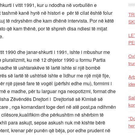
hkurti i vitit 1991, kur u ndodha në vorbullën e
lat tashmë kanë hyrë në histori e për të cilat është folur
TR
ikuj të ndryshëm dhe kam dhënë intervista. Por në këtë
SK
ato që kam thënë, por të shpreh disa ndiesi të mijat
LE
e.
PE
vitit 1990 dhe janar-shkurti i 1991, ishte i mbushur me
Oxh
 pluralizmit, ku më 12 dhjetor 1990 u formu Partia
tru
adhe të ushtarakëve të lartë ishte si një bombë
së lartë të ushtrisë ishte e lidhur me një mijë fije,
Arb
 një pjesë fare të vogël (përfshi edhe mu), formimi i
iden
më e madhe, për tu larguar nga neopotizmi, format dhe
Sal
ë isha Zëvëndës Drejtori i Drejtorisë së Kimisë së
ko
care , nga komandant toge deri në atë post,pa ndihmën
cilësore,kualifikim dhe përkushtim në shërbim të
“Do
hli para askujt, sepse askush nuk më kishte bërë
her
tent, krenar për punën që bëja, por edhe prudent në