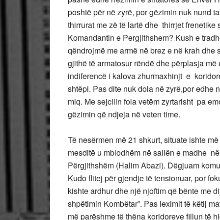
poshtë për në zyrë, por gëzimin nuk nund t
thirrurat me zë të lartë dhe thirrjet freneti
Komandantin e Pergjithshem? Kush e tradhë
qëndrojmë me armë në brez e në krah dhe s’
gjithë të armatosur rëndë dhe përplasja më
indiferencë i kalova zhurmaxhinjt e koridor
shtëpi. Pas dite nuk dola në zyrë,por edhe 
miq. Me sejcilin fola vetëm zyrtarisht pa em
gëzimin që ndjeja në veten time.
Të nesërmen më 21 shkurt, situate ishte më
mesditë u mblodhëm në sallën e madhe nën dr
Përgjithshëm (Halim Abazi). Dëgjuam komuni
Kudo flitej për gjendje të tensionuar, por fo
kishte ardhur dhe një njoftim që bënte me dij
shpëtimin Kombëtar”. Pas leximit të këtij mat
më parëshme të thëna koridoreve fillun të 