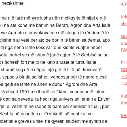
e rrezikshme.
A 
Kri
r në një farë mënyre kisha nën mbikqyrje fëmijët e një
shq
ni- në atë kohë me banim në Berat), Agron dhe Arta Isufi
enteve Agronin e provokova me një slogan të rëndomtë të
Gre
tëdijshëm ai vetë për ato që donin të bënin studentat, apo
Shq
 tij nga nëna ishte kosovar, dhe kishte vuajtur nëpër
Riv
ë këtu thuhet se më shumë janë agjentë të Serbisë se sa
lidhesh fort me to në këto situate të turbullta të
PU
 shumë keq që e dëgjoj një gjë të tillë për kosovarët
NG
— 
, sepse u binda se ishte i vendosur për të marrë pjesë
TE
bë qejfi se ishte në anën e duhur. Agroni dhe Arta
18 shkurt 1991 më thonë se;” kemi vendosur të futemi
Kuj
ë deri sa qeveria ta heqi nga universiteti emrin e Enver
Ko
je e vështirë në radhë të parë për shendetin tuaj , por
. Kështu në pasditen e 19 shkurtit së bashku me
SP
dentët e grevës urisë në qytetin student me synim që