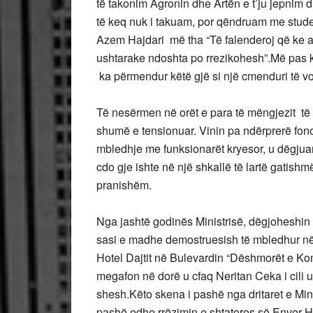
të takonim Agronin dhe Artën e t’ju jepnim d
të keq nuk i takuam, por qëndruam me stude
Azem Hajdari më tha “Të falenderoj që ke a
ushtarake ndoshta po rrezikohesh”.Më pas 
ka përmendur këtë gjë si një cmenduri të vog
Të nesërmen në orët e para të mëngjezit të 20
shumë e tensionuar. Vinin pa ndërprerë fo
mbledhje me funksionarët kryesor, u dëgjua
cdo gje ishte në një shkallë të lartë gatishmë
pranishëm.
Nga jashtë godinës Ministrisë, dëgjoheshin b
sasi e madhe demostruesish të mbledhur në S
Hotel Dajtit në Bulevardin “Dëshmorët e K
megafon në dorë u cfaq Neritan Ceka i cili 
shesh.Këto skena i pashë nga dritaret e Min
pashë edhe rrëzimin e shtatores së Enver 