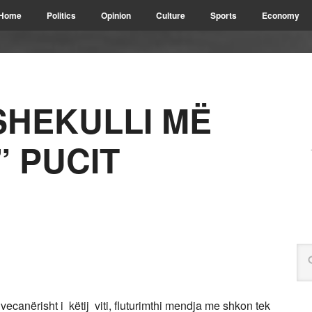
Home
Politics
Opinion
Culture
Sports
Economy
SHEKULLI MË
” PUCIT
 vecanërisht i këtij viti, fluturimthi mendja me shkon tek