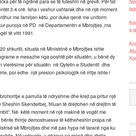
icka për të ngrënë para se të futeshin në grevë. Për fat
New
bot
ntët 3-4 orë. Isha i veshur ushtarak dhe në një moment
rdhur me familjen këtu ,por duke qenë me uniform
Kod
kur punoja në PD në Departamentin e Mbrojtjes ,ma
e g
ël të vitit 1991.
Kry
 shkurtit, situata në Ministrinë e Mbrojtjes ishte
Aka
nograme e mesazhe nga poshtë për situatën, u bënë dy
Ko
n vlerësime për situatën në Qytetin e Studentit dhe
rie, por edhe një presion psikologjik në rritje ishte i
Kat
rohoritje e parrulla të ndryshme dhe krejt pa pritur një
heshin Skenderbej, filluan të drejtohen në drejtim të
ombit”. Në këtë moment në një makinë të vogël me
u bënte thirrje demostruesve të këtheheshin prapa në
istrisë së Mbrojtjes dhe më pas hypa në taracë nga ku
Ark
Hoxhës. Në vetevete u gëzova pa masë dhe zbrita