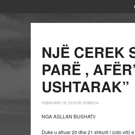
NJË CEREK 
PARË , AFËR
USHTARAK”
FEBRUARY 18, 2016
BY
DGRECA
NGA ASLLAN BUSHATI/
Duke u afruar 20 dhe 21 shkurti i (cdo viti) e