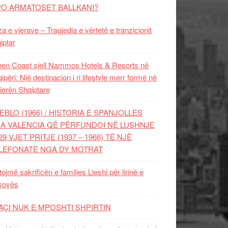
PO ARMATOSET BALLKANI?
za e vlerave – Tragjedia e vërtetë e tranzicionit
iptar
en Coast sjell Nammos Hotels & Resorts në
ipëri: Një destinacion i ri lifestyle merr formë në
ierën Shqiptare
EBLO (1966) / HISTORIA E SPANJOLLES
A VALENCIA QË PËRFUNDOI NË LUSHNJE
29 VJET PRITJE (1937 – 1966) TË NJË
LEFONATE NGA DY MOTRAT
tojmë sakrificën e familjes Lleshi për lirinë e
sovës
AÇI NUK E MPOSHTI SHPIRTIN