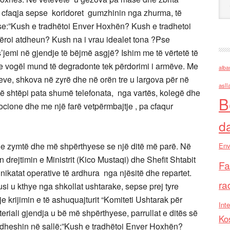
a cfaqja sepse koridoret gumzhinin nga zhurma, të
ke se:”Kush e tradhëtoi Enver Hoxhën? Kush e tradhetoi
roi atdheun? Kush na i vrau idealet tona ?Pse
jemi në gjendje të bëjmë asgjë? Ishim me të vërtetë të
 e vogël mund të degradonte tek përdorimi i armëve. Me
alba
eve, shkova në zyrë dhe në orën tre u largova për në
asll
në shtëpi pata shumë telefonata, nga vartës, kolegë dhe
B
ocione dhe me një farë vetpërmbajtje , pa cfaqur
d
 e zymtë dhe më shpërthyese se një ditë më parë. Në
Env
ejtimin e Ministrit (Kico Mustaqi) dhe Shefit Shtabit
Fa
katat operative të ardhura nga njësitë dhe repartet.
ra
kusi u kthye nga shkollat ushtarake, sepse prej tyre
e krijimin e të ashuquajturit “Komiteti Ushtarak për
Inte
eriali gjendja u bë më shpërthyese, parrullat e ditës së
Ko
hidheshin në sallë;”Kush e tradhëtoi Enver Hoxhën?