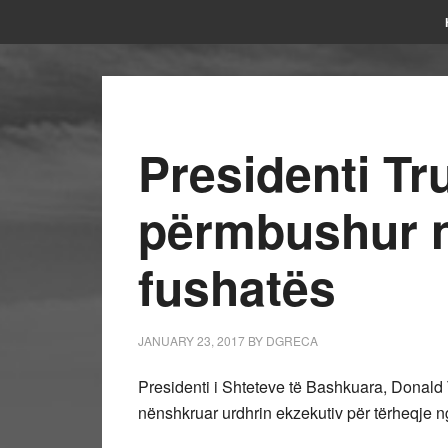
Presidenti T
përmbushur n
fushatës
JANUARY 23, 2017
BY
DGRECA
Presidenti i Shteteve të Bashkuara, Donald
nënshkruar urdhrin ekzekutiv për tërheqje n