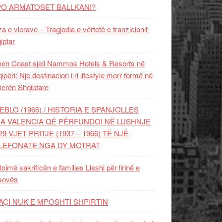
PO ARMATOSET BALLKANI?
za e vlerave – Tragjedia e vërtetë e tranzicionit
iptar
en Coast sjell Nammos Hotels & Resorts në
ipëri: Një destinacion i ri lifestyle merr formë në
ierën Shqiptare
EBLO (1966) / HISTORIA E SPANJOLLES
A VALENCIA QË PËRFUNDOI NË LUSHNJE
29 VJET PRITJE (1937 – 1966) TË NJË
LEFONATE NGA DY MOTRAT
tojmë sakrificën e familjes Lleshi për lirinë e
sovës
AÇI NUK E MPOSHTI SHPIRTIN