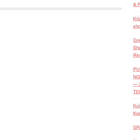
A 
Kri
shq
Gre
Shq
Riv
PU
NG
— 
TE
Kuj
Ko
SP