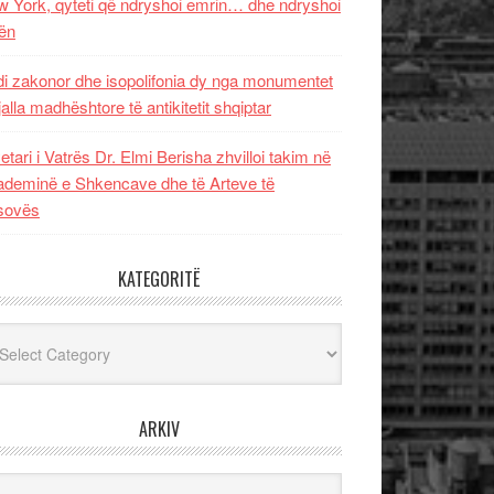
 York, qyteti që ndryshoi emrin… dhe ndryshoi
ën
i zakonor dhe isopolifonia dy nga monumentet
jalla madhështore të antikitetit shqiptar
etari i Vatrës Dr. Elmi Berisha zhvilloi takim në
deminë e Shkencave dhe të Arteve të
sovës
KATEGORITË
egoritë
ARKIV
iv