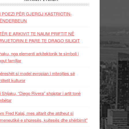
I POEZI PËR GJERGJ KASTRIOTIN-
ËNDERBEUN
TËR E ARKIVIT TE NAUM PRIFTIT NË
RVJETORIN E PARE TE DRAGO SILIQIT
aku, nga elementi arkitektonik te simboli i
ngut familjar
ëreshët si model evropian i mbrojtjes së
titetit kulturor
i Shijaku, “Diego Rivera” shqiptar i artit tonë
mbëtar
m Fred Kalaj, mes altarit dhe atdheut si
meneutikë e shpresës, kujtesës dhe shërbimit”