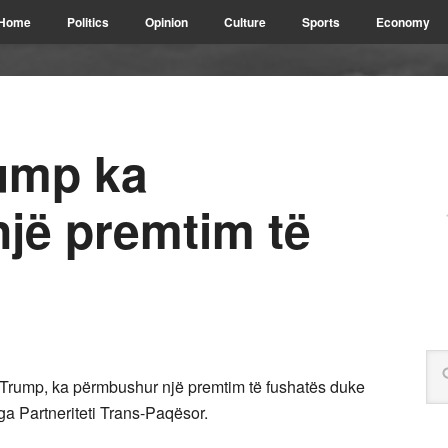
Home
Politics
Opinion
Culture
Sports
Economy
rump ka
jë premtim të
 Trump, ka përmbushur një premtim të fushatës duke
ga Partneriteti Trans-Paqësor.