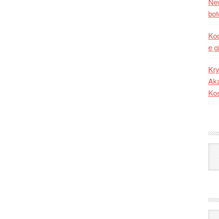
New
bot
Kod
e g
Kry
Aka
Ko
Kat
Ark