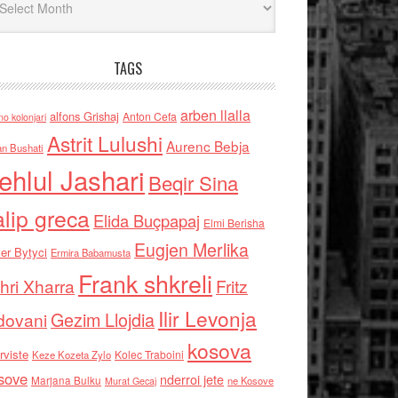
TAGS
arben llalla
alfons Grishaj
Anton Cefa
no kolonjari
Astrit Lulushi
Aurenc Bebja
an Bushati
ehlul Jashari
Beqir Sina
alip greca
Elida Buçpapaj
Elmi Berisha
Eugjen Merlika
er Bytyci
Ermira Babamusta
Frank shkreli
hri Xharra
Fritz
Ilir Levonja
Gezim Llojdia
dovani
kosova
rviste
Kolec Traboini
Keze Kozeta Zylo
sove
nderroi jete
Marjana Bulku
ne Kosove
Murat Gecaj