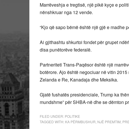
Marrëveshja e tregtisë, një pikë kyçe e poli
nënshkruar nga 12 vende.
“Kjo që sapo bëmë është një gjë e madhe pë
Ai gjithashtu shkurtoi fondet për grupet nd
disa punëtorëve federalë.
Partneriteti Trans-Paqësor është një marrë
botërore. Ajo është negociuar në vitin 2015
Zelanda e Re, Kanadaja dhe Meksika.
Gjatë fushatës presidenciale, Trump ka thën
mundshme” për SHBA-në dhe se dëmton pr
FILED UNDER:
POLITIKE
TAGGED WITH:
KA PËRMBUSHUR
,
NJË PREMTIM
,
PRE