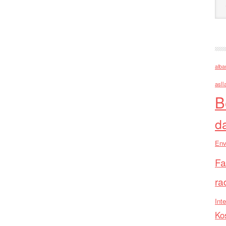
alba
asll
B
d
Env
Fa
ra
Inte
Ko