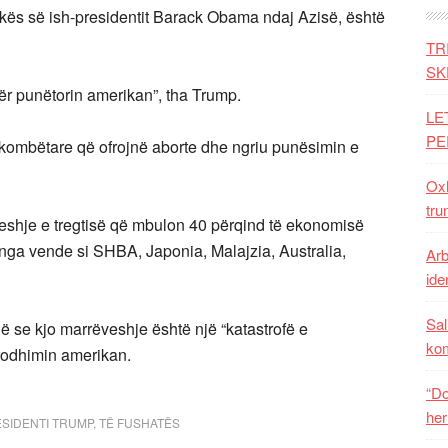
tikës së ish-presidentit Barack Obama ndaj Azisë, është
TR
SK
r punëtorin amerikan”, tha Trump.
LE
PE
ërkombëtare që ofrojnë aborte dhe ngriu punësimin e
Oxh
tru
veshje e tregtisë që mbulon 40 përqind të ekonomisë
 nga vende si SHBA, Japonia, Malajzia, Australia,
Arb
iden
Sal
ë se kjo marrëveshje është një “katastrofë e
ko
odhimin amerikan.
“Do
her
SIDENTI TRUMP
,
TË FUSHATËS