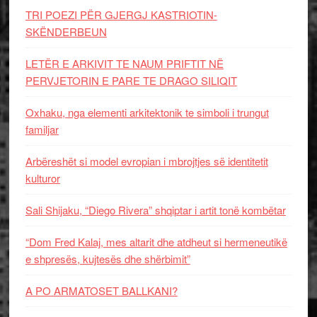
TRI POEZI PËR GJERGJ KASTRIOTIN-
SKËNDERBEUN
LETËR E ARKIVIT TE NAUM PRIFTIT NË
PERVJETORIN E PARE TE DRAGO SILIQIT
Oxhaku, nga elementi arkitektonik te simboli i trungut
familjar
Arbëreshët si model evropian i mbrojtjes së identitetit
kulturor
Sali Shijaku, “Diego Rivera” shqiptar i artit tonë kombëtar
“Dom Fred Kalaj, mes altarit dhe atdheut si hermeneutikë
e shpresës, kujtesës dhe shërbimit”
A PO ARMATOSET BALLKANI?