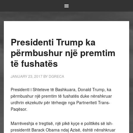
Presidenti Trump ka
përmbushur një premtim
të fushatës
JANUARY 23, 2017
BY
DGRECA
Presidenti i Shteteve të Bashkuara, Donald Trump, ka
përmbushur një premtim të fushatës duke nënshkruar
urdhrin ekzekutiv për tërheqje nga Partneriteti Trans-
Paqësor.
Marrëveshja e tregtisë, një pikë kyçe e politikës së ish-
presidentit Barack Obama ndaj Azisë, është nënshkruar