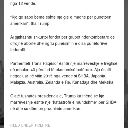
nga 12 vende.
“Kjo që sapo bëmë është një gjë e madhe për punëtorin
amerikan”, tha Trump.
Ai gjithashtu shkurtoi fondet për grupet ndërkombëtare që
ofrojnë aborte dhe ngriu punësimin e disa punëtorëve
federalë.
Partneriteti Trans-Paqësor është një marrëveshje e tregtisë
që mbulon 40 përqind të ekonomisë botërore. Ajo është
negociuar në vitin 2015 nga vende si SHBA, Japonia,
Malajzia, Australia, Zelanda e Re, Kanadaja dhe Meksika.
Gjatë fushatës presidenciale, Trump ka thënë se kjo
marrëveshje është një “katastrofë e mundshme” për SHBA-
në dhe se dëmton prodhimin amerikan.
FILED UNDER:
POLITIKE