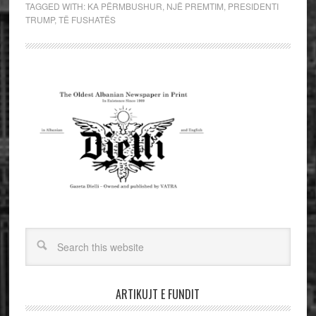
TAGGED WITH:
KA PËRMBUSHUR
,
NJË PREMTIM
,
PRESIDENTI
TRUMP
,
TË FUSHATËS
ARTIKUJT E FUNDIT