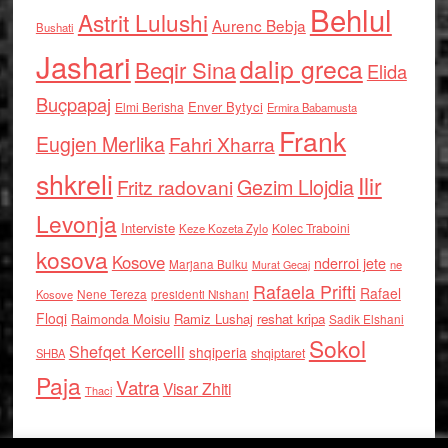
Behlul
Astrit Lulushi
Aurenc Bebja
Bushati
Jashari
dalip greca
Beqir Sina
Elida
Buçpapaj
Enver Bytyci
Elmi Berisha
Ermira Babamusta
Frank
Eugjen Merlika
Fahri Xharra
shkreli
Ilir
Gezim Llojdia
Fritz radovani
Levonja
Interviste
Kolec Traboini
Keze Kozeta Zylo
kosova
Kosove
nderroi jete
Marjana Bulku
ne
Murat Gecaj
Rafaela Prifti
Rafael
Nene Tereza
Kosove
presidenti Nishani
Floqi
Raimonda Moisiu
Ramiz Lushaj
reshat kripa
Sadik Elshani
Sokol
Shefqet Kercelli
shqiperia
shqiptaret
SHBA
Paja
Vatra
Visar Zhiti
Thaci