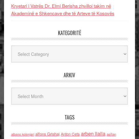
Kryetari i Vatrës Dr. Elmi Berisha zhvilloi takim në
Akademinë e Shkencave dhe të Arteve të Kosovës
KATEGORITË
Kategoritë
ARKIV
Arkiv
TAGS
arben llalla
alfons Grishaj
Anton Cefa
asllan
albano kolonjari