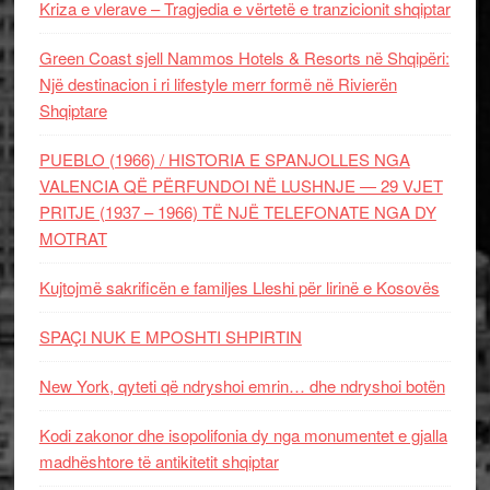
Kriza e vlerave – Tragjedia e vërtetë e tranzicionit shqiptar
Green Coast sjell Nammos Hotels & Resorts në Shqipëri:
Një destinacion i ri lifestyle merr formë në Rivierën
Shqiptare
PUEBLO (1966) / HISTORIA E SPANJOLLES NGA
VALENCIA QË PËRFUNDOI NË LUSHNJE — 29 VJET
PRITJE (1937 – 1966) TË NJË TELEFONATE NGA DY
MOTRAT
Kujtojmë sakrificën e familjes Lleshi për lirinë e Kosovës
SPAÇI NUK E MPOSHTI SHPIRTIN
New York, qyteti që ndryshoi emrin… dhe ndryshoi botën
Kodi zakonor dhe isopolifonia dy nga monumentet e gjalla
madhështore të antikitetit shqiptar