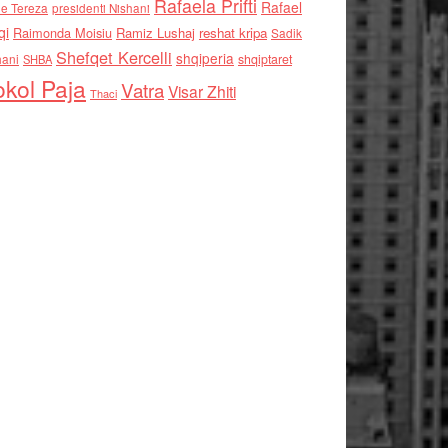
Rafaela Prifti
Rafael
e Tereza
presidenti Nishani
qi
Raimonda Moisiu
Ramiz Lushaj
reshat kripa
Sadik
Shefqet Kercelli
shqiperia
hani
shqiptaret
SHBA
kol Paja
Vatra
Visar Zhiti
Thaci