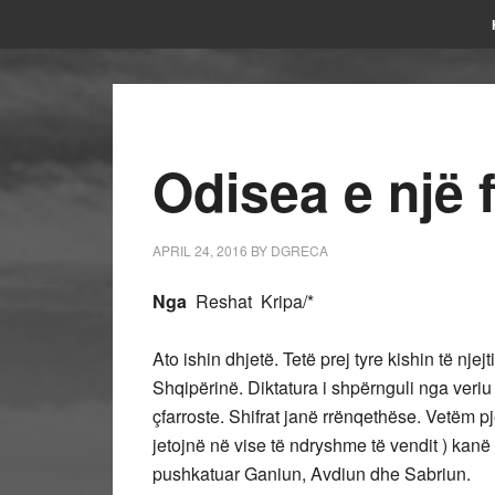
Odisea e një f
APRIL 24, 2016
BY
DGRECA
Nga
Reshat Kripa/*
Ato ishin dhjetë. Tetë prej tyre kishin të nje
Shqipërinë. Diktatura i shpërnguli nga veriu në
çfarroste. Shifrat janë rrënqethëse. Vetëm pj
jetojnë në vise të ndryshme të vendit ) kanë 
pushkatuar Ganiun, Avdiun dhe Sabriun.