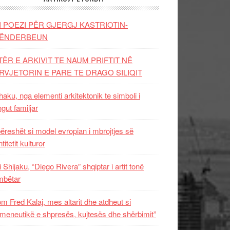
I POEZI PËR GJERGJ KASTRIOTIN-
ËNDERBEUN
TËR E ARKIVIT TE NAUM PRIFTIT NË
RVJETORIN E PARE TE DRAGO SILIQIT
aku, nga elementi arkitektonik te simboli i
ngut familjar
ëreshët si model evropian i mbrojtjes së
titetit kulturor
i Shijaku, “Diego Rivera” shqiptar i artit tonë
mbëtar
m Fred Kalaj, mes altarit dhe atdheut si
meneutikë e shpresës, kujtesës dhe shërbimit”