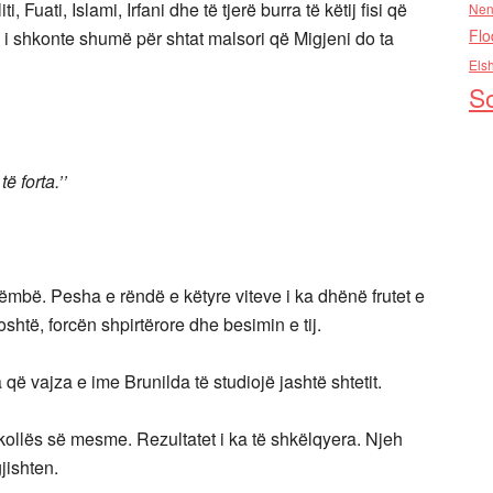
, Fuati, Islami, Irfani dhe të tjerë burra të këtij fisi që
Nen
Flo
o i shkonte shumë për shtat malsori që Migjeni do ta
Els
So
 forta.’’
mbë. Pesha e rëndë e këtyre viteve i ka dhënë frutet e
shtë, forcën shpirtërore dhe besimin e tij.
që vajza e ime Brunilda të studiojë jashtë shtetit.
shkollës së mesme. Rezultatet i ka të shkëlqyera. Njeh
jishten.