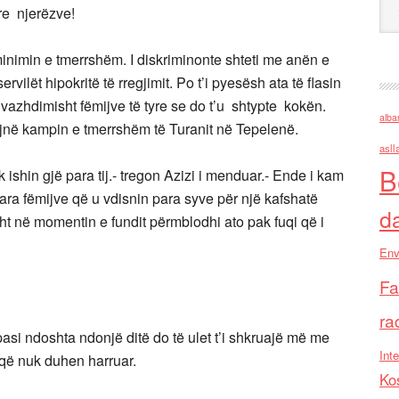
re njerëzve!
inimin e tmerrshëm. I diskriminonte shteti me anën e
rvilët hipokritë të rregjimit. Po t’i pyesësh ata të flasin
azhdimisht fëmijve të tyre se do t’u shtypte kokën.
alba
gojnë kampin e tmerrshëm të Turanit në Tepelenë.
asll
B
ishin gjë para tij.- tregon Azizi i menduar.- Ende i kam
ra fëmijve që u vdisnin para syve për një kafshatë
d
sht në momentin e fundit përmblodhi ato pak fuqi që i
Env
Fa
ra
 pasi ndoshta ndonjë ditë do të ulet t’i shkruajë më me
Inte
a që nuk duhen harruar.
Ko