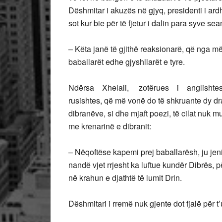
Dëshmitar i akuzës në gjyq, presidenti i a
sot kur bie për të fjetur i dalin para syve se
– Këta janë të gjithë reaksionarë, që nga m
baballarët edhe gjyshllarët e tyre.
Ndërsa Xhelali, zotërues i anglishtes,
rusishtes, që më vonë do të shkruante dy dr
dibranëve, si dhe mjaft poezi, të cilat nuk m
me krenarinë e dibranit:
– Nëqoftëse kapemi prej baballarësh, ju jeni i 
nandë vjet rrjesht ka luftue kundër Dibrës,
në krahun e djathtë të lumit Drin.
Dëshmitari i rremë nuk gjente dot fjalë për t’