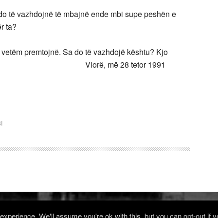
o do të vazhdojnë të mbajnë ende mbi supe peshën e
r ta?
a vetëm premtojnë. Sa do të vazhdojë kështu? Kjo
e. Vlorë, më 28 tetor 1991
I
xperience. We'll assume you're ok with this, but you can opt-out if 