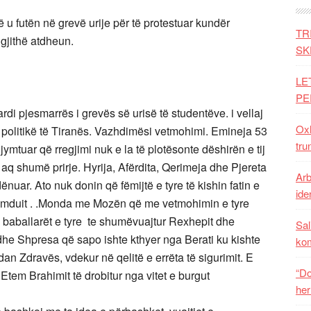
ë u futën në grevë urije për të protestuar kundër
TR
gjithë atdheun.
SK
LE
PE
uardi pjesmarrës i grevës së urisë të studentëve. i vellaj
Oxh
 politikë të Tiranës. Vazhdimësi vetmohimi. Emineja 53
tru
ymtuar që rregjimi nuk e la të plotësonte dëshirën e tij
e aq shumë prirje. Hyrija, Afërdita, Qerimeja dhe Pjereta
Arb
 dënuar. Ato nuk donin që fëmijtë e tyre të kishin fatin e
iden
 Memduit . .Monda me Mozën që me vetmohimin e tyre
e baballarët e tyre te shumëvuajtur Rexhepit dhe
Sal
edhe Shpresa që sapo ishte kthyer nga Berati ku kishte
ko
dan Zdravës, vdekur në qelitë e errëta të sigurimit. E
“Do
 Etem Brahimit të drobitur nga vitet e burgut
her