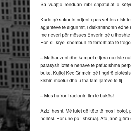
Sa vuajtje rënduan mbi shpatullat e këty
Kudo që shkonin ndjenin pas vehtes diskrim
agjentëve të sigurimit, i diskriminonin edhe se
me neveri për mësues Enverin që u thoshte v
Por si krye shembull të terrorit ata të tre
– Mathauzeni dhe kampet e tjera naziste nuk 
parasysh lotët e nënave të pafuqishme përpa
buke. Kujtoj Kec Grimcin që i ngrirë plotësi
kishin mbetur dhe u tha familjarëve te tij
– Mos harroni racionin tim të bukës!
Azizi hesht. Më lutet që këto të mos i botoj,
hollësi. Por unë po i shkruaj. Ato janë gjër