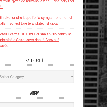
 York, qyteti që ndryshoi emrin… dhe ndryshoi
ën
i zakonor dhe isopolifonia dy nga monumentet
jalla madhështore të antikitetit shqiptar
etari i Vatrës Dr. Elmi Berisha zhvilloi takim në
deminë e Shkencave dhe të Arteve të
sovës
KATEGORITË
egoritë
ARKIV
iv