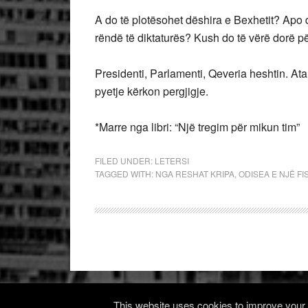
A do të plotësohet dëshira e Bexhetit? Ap
rëndë të diktaturës? Kush do të vërë dorë pë
Presidenti, Parlamenti, Qeveria heshtin. At
pyetje kërkon pergjigj
*Marre nga libri: “Një tregim për mikun tim”
FILED UNDER:
LETERSI
TAGGED WITH:
NGA RESHAT KRIPA
,
ODISEA E NJË FIS
This website uses cookies to improve your e