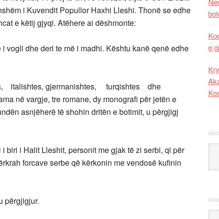
New
rdhshëm i Kuvendit Popullor Haxhi Lleshi. Thonë se edhe
bot
ancat e këtij gjyqi. Atëhere ai dëshmonte:
Kod
e g
ë i vogli dhe deri te më i madhi. Kështu kanë qenë edhe
Kry
Aka
 italishtes, gjermanishtes, turqishtes dhe
Ko
ama në vargje, tre romane, dy monografi për jetën e
undën asnjëherë të shohin dritën e botimit, u përgjigj
Kat
biri i Halit Lleshit, personit me gjak të zi serbi, qi për
 përkrah forcave serbe që kërkonin me vendosë kufinin
u përgjigjur.
Ark