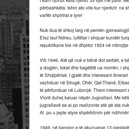
I kam njohur këta njerëz 35 vjet më parë. Më
përbashkëta. Ishin ato vite kur njerëzit na sh
varfër shpirtrat e tyre!
Nuk dua të shkoj larg në pemën gjenealogjike t
Elez Isuf Ndreu, luftëtar i shquar kundër tur
republikane bie në dhjetor 1924 në mbrojtje t
Viti 1946. Atë që nuk e bënë dot serbët, e bë
a dogjën, tokat dhe bagëtitë ua morrën, i sh
të Shqipërisë. I gjatë dhe interesant itinerar
vazhduar në Strugë, Ohër, Qaf-Thanë, Elbas
të përfunduar në Lubonjë. Them interesant 
Vlorë duhej kaluar nëpër Jugosllavi. Me këtë 
jugosllavë se ai po realizonte atë që ata nuk
Ai po u jepte atyre shpërblimin për ndihmën
V
1949. në bangon e të akuzuarve 13 pjestarë të 