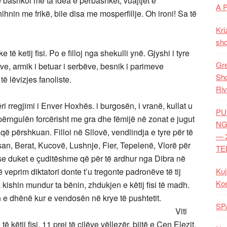
 bashkoi me ta idea e përbashket, vuajtjet e
A 
ihnin me frikë, bile disa me mosperfillje. Oh ironi! Sa të
Kri
shq
ë ketij fisi. Po e filloj nga shekulli ynë. Gjyshi i tyre
Gre
qve, armik i betuar i serbëve, besnik i parimeve
Shq
ë lëvizjes fanoliste.
Riv
ri rregjimi i Enver Hoxhës. i burgosën, i vranë, kullat u
PU
përngulën forcërisht me gra dhe fëmijë në zonat e jugut
NG
i që përshkuan. Filloi në Sllovë, vendlindja e tyre për të
— 
an, Berat, Kucovë, Lushnje, Fier, Tepelenë, Vlorë për
TE
se duket e çuditëshme që për të ardhur nga Dibra në
veprim diktatori donte t’u tregonte padronëve të tij
Kuj
Ko
 kishin mundur ta bënin, zhdukjen e këtij fisi të madh.
 e dhënë kur e vendosën në krye të pushtetit.
SP
iti
këtij fisi, 11 prej të cilëve vëllezër, bijtë e Cen Elezit.