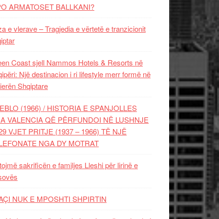
PO ARMATOSET BALLKANI?
za e vlerave – Tragjedia e vërtetë e tranzicionit
iptar
en Coast sjell Nammos Hotels & Resorts në
ipëri: Një destinacion i ri lifestyle merr formë në
ierën Shqiptare
EBLO (1966) / HISTORIA E SPANJOLLES
A VALENCIA QË PËRFUNDOI NË LUSHNJE
29 VJET PRITJE (1937 – 1966) TË NJË
LEFONATE NGA DY MOTRAT
tojmë sakrificën e familjes Lleshi për lirinë e
sovës
AÇI NUK E MPOSHTI SHPIRTIN