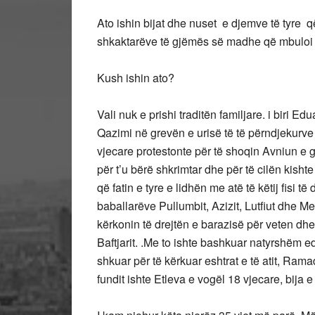
Ato ishin bijat dhe nuset e djemve të tyre q
shkaktarëve të gjëmës së madhe që mbuloi 
Kush ishin ato?
Vali nuk e prishi traditën familjare. i biri Ed
Qazimi në grevën e urisë të të përndjekurve
vjecare protestonte për të shoqin Avniun e gj
për t’u bërë shkrimtar dhe për të cilën kisht
që fatin e tyre e lidhën me atë të këtij fisi të
baballarëve Pullumbit, Azizit, Lutfiut dhe
kërkonin të drejtën e barazisë për veten dh
Baftjarit. .Me to ishte bashkuar natyrshëm 
shkuar për të kërkuar eshtrat e të atit, Rama
fundit ishte Etleva e vogël 18 vjecare, bija e