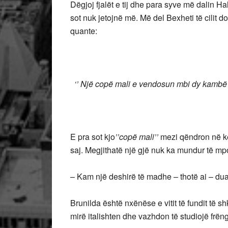
Dëgjoj fjalët e tij dhe para syve më dalin Haliti
sot nuk jetojnë më. Më del Bexheti të cilit d
quante:
‘’ Një copë mali e vendosun mbi dy kambë të
E pra sot kjo
’’copë mali’’
mezi qëndron në kë
saj. Megjithatë një gjë nuk ka mundur të mpo
– Kam një deshirë të madhe – thotë ai – dua 
Brunilda është nxënëse e vitit të fundit të 
mirë italishten dhe vazhdon të studiojë frëng