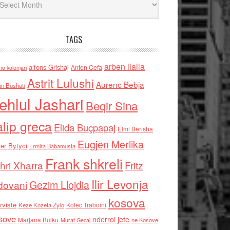
TAGS
arben llalla
alfons Grishaj
Anton Cefa
no kolonjari
Astrit Lulushi
Aurenc Bebja
an Bushati
ehlul Jashari
Beqir Sina
alip greca
Elida Buçpapaj
Elmi Berisha
Eugjen Merlika
er Bytyci
Ermira Babamusta
Frank shkreli
hri Xharra
Fritz
Ilir Levonja
Gezim Llojdia
dovani
kosova
rviste
Kolec Traboini
Keze Kozeta Zylo
sove
nderroi jete
Marjana Bulku
ne Kosove
Murat Gecaj