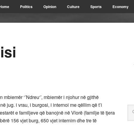
Home
Politics
Opinion
Culture
Sports
Economy
isi
jtin mbiemër ‘’Ndreu‘’, mbiemër i njohur në gjithë
 jug. i vrau, i burgosi, i internoi me qëllim që t’i
estarët e familjeve që banojnë në Vlorë (familje të tjera
bërë 156 vjet burg, 650 vjet internim dhe tre të