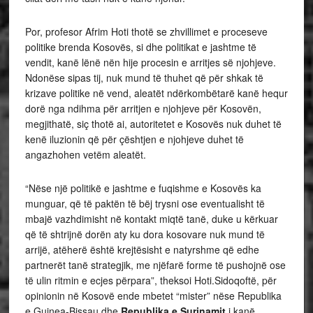
Por, profesor Afrim Hoti thotë se zhvillimet e proceseve
politike brenda Kosovës, si dhe politikat e jashtme të
vendit, kanë lënë nën hije procesin e arritjes së njohjeve.
Ndonëse sipas tij, nuk mund të thuhet që për shkak të
krizave politike në vend, aleatët ndërkombëtarë kanë hequr
dorë nga ndihma për arritjen e njohjeve për Kosovën,
megjithatë, siç thotë ai, autoritetet e Kosovës nuk duhet të
kenë iluzionin që për çështjen e njohjeve duhet të
angazhohen vetëm aleatët.
“Nëse një politikë e jashtme e fuqishme e Kosovës ka
munguar, që të paktën të bëj trysni ose eventualisht të
mbajë vazhdimisht në kontakt miqtë tanë, duke u kërkuar
që të shtrijnë dorën aty ku dora kosovare nuk mund të
arrijë, atëherë është krejtësisht e natyrshme që edhe
partnerët tanë strategjik, me njëfarë forme të pushojnë ose
të ulin ritmin e ecjes përpara”, theksoi Hoti.Sidoqoftë, për
opinionin në Kosovë ende mbetet “mister” nëse Republika
e Guinea-Bissau dhe
Republika e Surinamit
i kanë