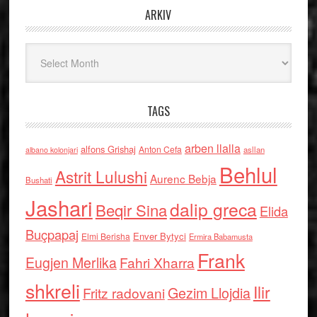
ARKIV
Arkiv
TAGS
arben llalla
alfons Grishaj
Anton Cefa
asllan
albano kolonjari
Behlul
Astrit Lulushi
Aurenc Bebja
Bushati
Jashari
dalip greca
Beqir Sina
Elida
Buçpapaj
Enver Bytyci
Elmi Berisha
Ermira Babamusta
Frank
Eugjen Merlika
Fahri Xharra
shkreli
Ilir
Gezim Llojdia
Fritz radovani