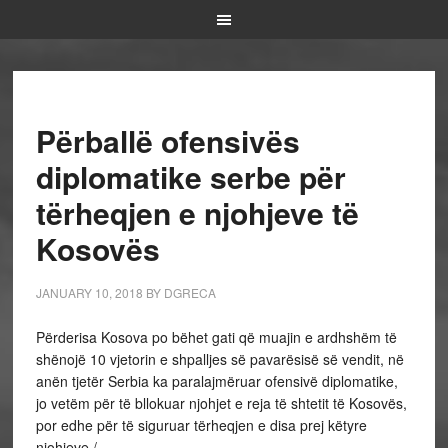
Përballë ofensivës
diplomatike serbe për
tërheqjen e njohjeve të
Kosovës
JANUARY 10, 2018
BY
DGRECA
Përderisa Kosova po bëhet gati që muajin e ardhshëm të
shënojë 10 vjetorin e shpalljes së pavarësisë së vendit, në
anën tjetër Serbia ka paralajmëruar ofensivë diplomatike,
jo vetëm për të bllokuar njohjet e reja të shtetit të Kosovës,
por edhe për të siguruar tërheqjen e disa prej këtyre
njohjeve./