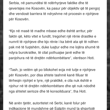
Serbia, në pamundësi të ndërhyrjeve faktike dhe të
qeverisjes me Kosovën, ka pasur për objektiv që të pengoj
dhe vendosë barriera të ndryshme në procesin e njohjeve
për Kosovën.
“Kjo në masë të madhe mbase edhe është arritur, për
faktin që, këto vitet e fundit, tregohet një rënie drastike e
numrit të njohjeve dhe kjo rënie i ka bërë ata që të ndihen
pak më të fuqishëm, duke luajtur edhe me lojëra shumë të
ndyra burokratike, të cilat pothuajse janë edhe të
panjohura në të drejtën ndërkombëtare”, vlerëson Hoti.
“Tash, jo vetëm që po bllokohet ecja më tutje e njohjeve
për Kosovën, por disa shtete tashmë kanë filluar të
tërheqin njohjet e tyre, një praktikë, e cila nuk është e
njohur në të drejtën ndërkombëtare dhe që nuk ndodhë
nga shtetet serioze dhe të konsoliduara”, tha Hoti.
Në anën tjetër, autoritetet në Serbi, kanë folur për
indikacione të mundshme që Egjiptin mund ta shqyrtojë