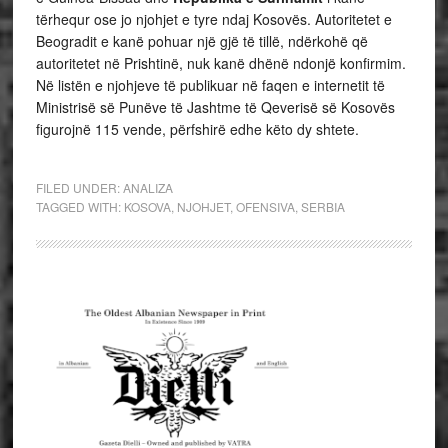
tërhequr ose jo njohjet e tyre ndaj Kosovës. Autoritetet e
Beogradit e kanë pohuar një gjë të tillë, ndërkohë që
autoritetet në Prishtinë, nuk kanë dhënë ndonjë konfirmim.
Në listën e njohjeve të publikuar në faqen e internetit të
Ministrisë së Punëve të Jashtme të Qeverisë së Kosovës
figurojnë 115 vende, përfshirë edhe këto dy shtete.
FILED UNDER:
ANALIZA
TAGGED WITH:
KOSOVA
,
NJOHJET
,
OFENSIVA
,
SERBIA