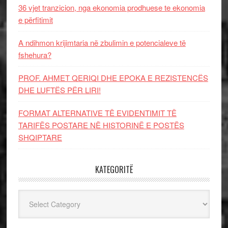
36 vjet tranzicion, nga ekonomia prodhuese te ekonomia
e përfitimit
A ndihmon krijimtaria në zbulimin e potencialeve të
fshehura?
PROF. AHMET QERIQI DHE EPOKA E REZISTENCЁS
DHE LUFTЁS PЁR LIRI!
FORMAT ALTERNATIVE TË EVIDENTIMIT TË
TARIFËS POSTARE NË HISTORINË E POSTËS
SHQIPTARE
KATEGORITË
Kategoritë