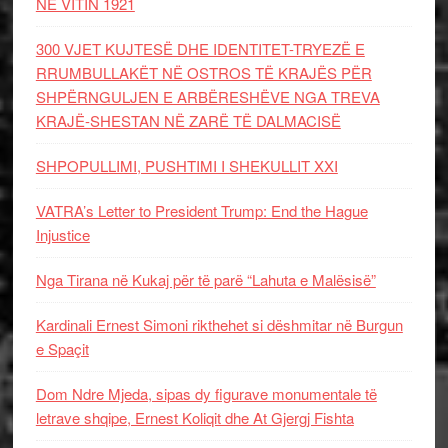
NË VITIN 1921
300 VJET KUJTESË DHE IDENTITET-TRYEZË E
RRUMBULLAKËT NË OSTROS TË KRAJËS PËR
SHPËRNGULJEN E ARBËRESHËVE NGA TREVA
KRAJË-SHESTAN NË ZARË TË DALMACISË
SHPOPULLIMI, PUSHTIMI I SHEKULLIT XXI
VATRA’s Letter to President Trump: End the Hague
Injustice
Nga Tirana në Kukaj për të parë “Lahuta e Malësisë”
Kardinali Ernest Simoni rikthehet si dëshmitar në Burgun
e Spaçit
Dom Ndre Mjeda, sipas dy figurave monumentale të
letrave shqipe, Ernest Koliqit dhe At Gjergj Fishta