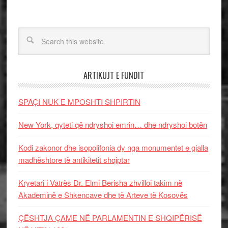
ARTIKUJT E FUNDIT
SPAÇI NUK E MPOSHTI SHPIRTIN
New York, qyteti që ndryshoi emrin… dhe ndryshoi botën
Kodi zakonor dhe isopolifonia dy nga monumentet e gjalla
madhështore të antikitetit shqiptar
Kryetari i Vatrës Dr. Elmi Berisha zhvilloi takim në
Akademinë e Shkencave dhe të Arteve të Kosovës
ÇËSHTJA ÇAME NË PARLAMENTIN E SHQIPËRISË