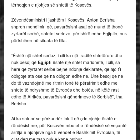
tërheqjen e njohjes së shtetit të Kosovës.
Zëvendësministri i jashtëm i Kosovës, Anton Berisha
shpreh mendimin që, pavarësisht asaj që mund të thonë
zyrtarët serbë, shtetet serioze, përfshirë edhe Egjiptin, nuk
përfshihen në situata të tilla.
“Është një shtet serioz, i cili ka një traditë shtetërore dhe
nuk besoj që
Egjipti
është një shtet marionetë, i cili, sa
herë që zyrtarët serbë bëjnë ndonjë deklaratë, që ajo t’i
obligojë ata ose që na obligon edhe ne. Unë besoj që ne
do të vazhdojmë me ritmin tonë të përafrimit edhe me
shtete të ndryshme të Evropës dhe botës, në këtë rast
edhe të Afrikës, pavarësisht qëndrimeve të Serbisë”, tha
Berisha.
Ai ka shtuar se përkundër faktit që çdo njohje është e
rëndësishme, për Kosovën mbetet e rëndësisë së veçantë
arritja e njohjeve nga 5 vendet e Bashkimit Evropian, të
cilat deri më tash nuk e kanë njohur.