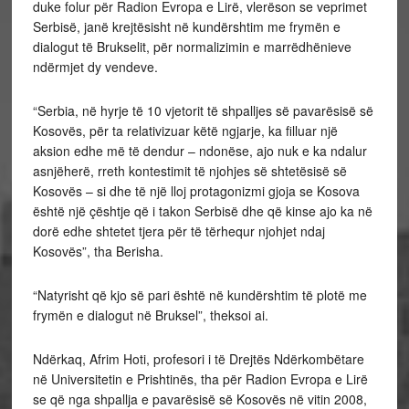
duke folur për Radion Evropa e Lirë, vlerëson se veprimet
Serbisë, janë krejtësisht në kundërshtim me frymën e
dialogut të Brukselit, për normalizimin e marrëdhënieve
ndërmjet dy vendeve.
“Serbia, në hyrje të 10 vjetorit të shpalljes së pavarësisë së
Kosovës, për ta relativizuar këtë ngjarje, ka filluar një
aksion edhe më të dendur – ndonëse, ajo nuk e ka ndalur
asnjëherë, rreth kontestimit të njohjes së shtetësisë së
Kosovës – si dhe të një lloj protagonizmi gjoja se Kosova
është një çështje që i takon Serbisë dhe që kinse ajo ka në
dorë edhe shtetet tjera për të tërhequr njohjet ndaj
Kosovës”, tha Berisha.
“Natyrisht që kjo së pari është në kundërshtim të plotë me
frymën e dialogut në Bruksel”, theksoi ai.
Ndërkaq, Afrim Hoti, profesori i të Drejtës Ndërkombëtare
në Universitetin e Prishtinës, tha për Radion Evropa e Lirë
se që nga shpallja e pavarësisë së Kosovës në vitin 2008,