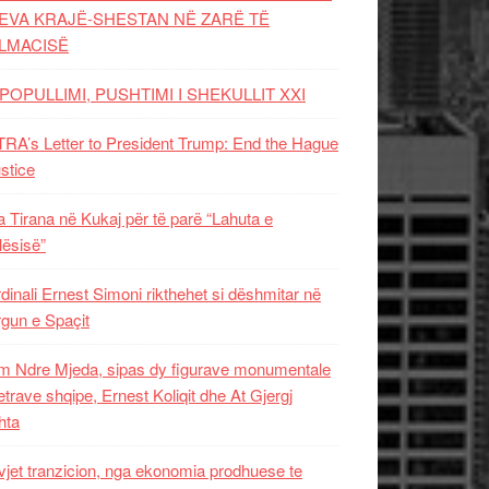
EVA KRAJË-SHESTAN NË ZARË TË
LMACISË
POPULLIMI, PUSHTIMI I SHEKULLIT XXI
RA’s Letter to President Trump: End the Hague
ustice
 Tirana në Kukaj për të parë “Lahuta e
ësisë”
dinali Ernest Simoni rikthehet si dëshmitar në
gun e Spaçit
 Ndre Mjeda, sipas dy figurave monumentale
letrave shqipe, Ernest Koliqit dhe At Gjergj
hta
vjet tranzicion, nga ekonomia prodhuese te