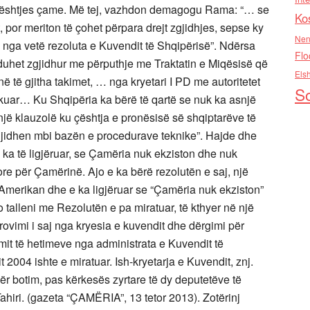
 e çështjes çame. Më tej, vazhdon demagogu Rama: “… se
Ko
 por meriton të çohet përpara drejt zgjidhjes, sepse ky
Nen
 nga vetë rezoluta e Kuvendit të Shqipërisë”. Ndërsa
Flo
 duhet zgjidhur me përputhje me Traktatin e Miqësisë që
Els
ë të gjitha takimet, … nga kryetari I PD me autoritetet
So
 takuar… Ku Shqipëria ka bërë të qartë se nuk ka asnjë
 një klauzolë ku çështja e pronësisë së shqiptarëve të
gjidhen mbi bazën e procedurave teknike”. Hajde dhe
ka të ligjëruar, se Çamëria nuk ekziston dhe nuk
e për Çamërinë. Ajo e ka bërë rezolutën e saj, një
merikan dhe e ka ligjëruar se “Çamëria nuk ekziston”
 talleni me Rezolutën e pa miratuar, të kthyer në një
ovimi i saj nga kryesia e kuvendit dhe dërgimi për
imit të hetimeve nga administrata e Kuvendit të
t 2004 ishte e miratuar. Ish-kryetarja e Kuvendit, znj.
për botim, pas kërkesës zyrtare të dy deputetëve të
ahiri. (gazeta “ÇAMËRIA”, 13 tetor 2013). Zotërinj