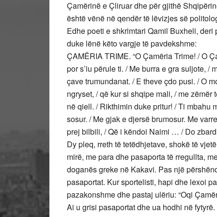
Çamërinë e Çliruar dhe për gjithë Shqipërin
është vënë në qendër të lëvizjes së polito
Edhe poeti e shkrimtari Qamil Buxheli, deri
duke lënë këto vargje të pavdekshme:
ÇAMËRIA TRIME. “O Çamëria Trime! / O Çamër
por s’iu përule ti. / Me burra e gra suljote, /
çave trumundanat. / E theve çdo pusi. / O mo
ngryset, / që kur si shqipe mali, / me zëmër t
në qiell. / Rikthimin duke pritur! / Ti mbahu 
sosur. / Me gjak e djersë brumosur. Me varre
prej bilbili, / Që i këndoi Naimi … / Do zbar
Dy pleq, rreth të tetëdhjetave, shokë të vje
mirë, me para dhe pasaporta të rregullta, me
doganës greke në Kakavi. Pas një përshëndet
pasaportat. Kur sportelisti, hapi dhe lexoi pa
pazakonshme dhe pastaj ulëriu: “Oqi Çamëri
Ai u grisi pasaportat dhe ua hodhi në fytyrë.