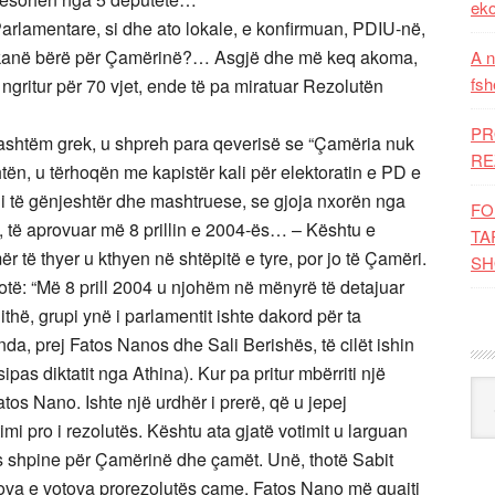
eko
 Parlamentare, si dhe ato lokale, e konfirmuan, PDIU-në,
arë kanë bërë për Çamërinë?… Asgjë dhe më keq akoma,
A n
fsh
 ngritur për 70 vjet, ende të pa miratuar Rezolutën
PR
 i jashtëm grek, u shpreh para qeverisë se “Çamëria nuk
RE
ën, u tërhoqën me kapistër kali për elektoratin e PD e
 të gënjeshtër dhe mashtruese, se gjoja nxorën nga
FO
, të aprovuar më 8 prillin e 2004-ës… – Kështu e
TA
të thyer u kthyen në shtëpitë e tyre, por jo të Çamëri.
SH
thotë: “Më 8 prill 2004 u njohëm në mënyrë të detajuar
ë, grupi ynë i parlamentit ishte dakord për ta
da, prej Fatos Nanos dhe Sali Berishës, të cilët ishin
pas diktatit nga Athina). Kur pa pritur mbërriti një
Kat
atos Nano. Ishte një urdhër i prerë, që u jepej
imi pro i rezolutës. Kështu ata gjatë votimit u larguan
as shpine për Çamërinë dhe çamët. Unë, thotë Sabit
ova e votova prorezolutës çame. Fatos Nano më quajti