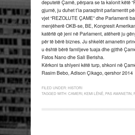
deputetë Çamë, përpara se ta kalonit këtë “Re
gjumë, ju duhet t’ia paraqitnit parlamentit p
vjet “REZOLUTE ÇAME” dhe Parlamenti bas
menjëherë OKB-se, BE, Kongresit Amerikan. 
katërtë që jeni në Parlament, atëherë ju gën
për të bërë biznes. Ju shkelët amanetin pri
u është bërë familjeve tuaja dhe gjithë Çamë
Fatos Nano dhe Sali Berisha.
Kërkoni ta shlyeni këtë turp, shkoni në Çam
Rasim Bebo, Adison Çikago, qershor 2014
FILED UNDER:
HISTORI
TAGGED WITH:
CAMERI
,
KEMI LËNË
,
PAS AMANETIN
,