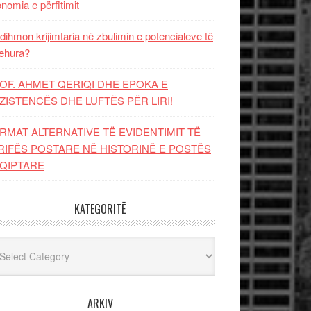
nomia e përfitimit
dihmon krijimtaria në zbulimin e potencialeve të
ehura?
OF. AHMET QERIQI DHE EPOKA E
ZISTENCЁS DHE LUFTЁS PЁR LIRI!
RMAT ALTERNATIVE TË EVIDENTIMIT TË
RIFËS POSTARE NË HISTORINË E POSTËS
QIPTARE
KATEGORITË
egoritë
ARKIV