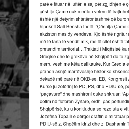
parë e fituar në luftën e saj për zgjidhjen
çështja Çame nuk meriton vetëm të trajtohet,
është një detyrim shtetëror tashmë që buron
hipokriti Sali Berisha thotë: “Çështja Çame
ekziston mes dy vendeve. Kjo është ngritur n
më të larta të vendit mik, me të cilët është
pretendim territorial…Traktati i Miqësisë ka
Greqisë dhe të grekëve në Shqipëri do te z
merru vesh me këta dallkaukë. Kur Greqia e 
pranon asnjë marrëveshje historiko-shkencor
dekadë më parë në OKB-se, EB, Kongresit A
Kurse ju zotërinj të PD, PS, dhe PDIU-së, po
“paçavure” dhe mashtroni duke shkruar: “Apr
botim në fletoren Zyrtare, erdhi pas përfund
Shqipërisë, ku u konkludua se rezoluta e viti
Jozefina Topalli e dërgoi draftin e miratuar 
PDIU-së z. Shpëtim Idrizi dhe z. Dashamir T