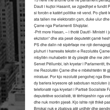
Dauti i kujtoi Hasanit, se zgjedhjet e fundit
si forcën e katërt politike në vend. Po çf
ata tallen me elektoratin çam, duke ulur dhe
Çame nga Parlamenti Shqiptar.
-Prit more Hasan, – i thotë Dauti!- Ministri
ekziston” dhe ata pesë deputetët çamë hesht
PS dhe dalin në sipërfaqe me një demagogji
pluhuri i harresës tekstin e Rezolutës Çame
mbyllën muhabetin të dy pleqtë dhe me zëmër 
Servet Pëllumbi, ish kryetar i Parlamentit, 
me Rezolutën Çame dhe e mbështetën të gjith
miratuar. Por kjo rezolutë pengohej nga Bren
dy bariera kryesore që sabotuan rezoluten (si
telefonatë nga kryetari i Partisë Socialiste F
deputetëve socialistë, të tërhiqeshin nga vot
dhe nuk morën pjesë. Kjo ishte një thikë p
Brrokaj nuk e zbatova atë urdhër dhe qendr