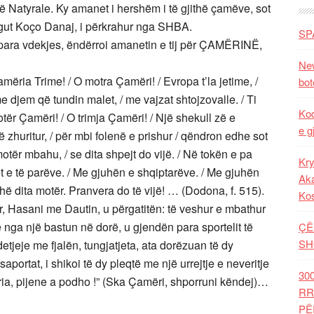
ë Natyrale. Ky amanet i hershëm i të gjithë çamëve, sot
logut Koço Danaj, i përkrahur nga SHBA.
SP
 para vdekjes, ëndërroi amanetin e tij për ÇAMËRINË,
New
ia Trime! / O motra Çamëri! / Evropa t’la jetime, /
bot
 me djem që tundin malet, / me vajzat shtojzovalle. / Ti
Kod
tër Çamëri! / O trimja Çamëri! / Një shekull zë e
e g
ë zhuritur, / për mbi folenë e prishur / qëndron edhe sot
motër mbahu, / se dita shpejt do vijë. / Në tokën e pa
Kry
t e të parëve. / Me gjuhën e shqiptarëve. / Me gjuhën
Aka
dhë dita motër. Pranvera do të vijë! … (Dodona, f. 515).
Ko
tër, Hasani me Dautin, u përgatitën: të veshur e mbathur
 nga një bastun në dorë, u gjendën para sportelit të
ÇË
SH
jeje me fjalën, tungjatjeta, ata dorëzuan të dy
saportat, i shikoi të dy pleqtë me një urrejtje e neveritje
30
a, pijene a podho !” (Ska Çamëri, shporruni këndej)…
RR
PË