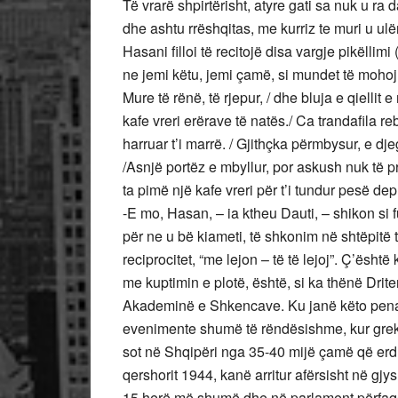
Të vrarë shpirtërisht, atyre gati sa nuk u ra
dhe ashtu rrëshqitas, me kurriz te muri u ulë
Hasani filloi të recitojë disa vargje pikëll
ne jemi këtu, jemi çamë, si mundet të mohoj 
Mure të rënë, të rjepur, / dhe bluja e qiellit
kafe vreri erërave të natës./ Ca trandafila r
harruar t’i marrë. / Gjithçka përmbysur, e dje
/Asnjë portëz e mbyllur, por askush nuk të pr
ta pimë një kafe vreri për t’i tundur pesë de
-E mo, Hasan, – ia ktheu Dauti, – shikon si
për ne u bë kiameti, të shkonim në shtëpitë
reciprocitet, “me lejon – të të lejoj”. Ç’ësht
me kuptimin e plotë, është, si ka thënë Drit
Akademinë e Shkencave. Ku janë këto penat 
evenimente shumë të rëndësishme, kur gre
sot në Shqipëri nga 35-40 mijë çamë që erdh
qershorit 1944, kanë arritur afërsisht në gjy
15 herë më shumë dhe në parlament përfa