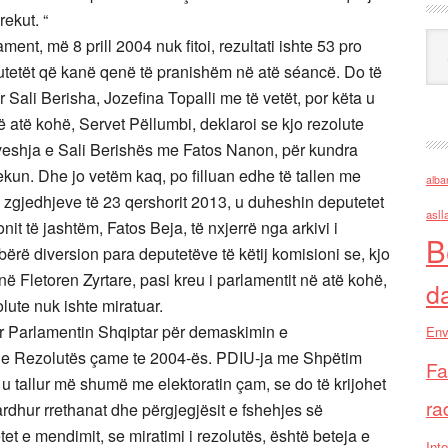
rekut. “
Ark
t, më 8 prill 2004 nuk fitoi, rezultati ishte 53 pro
tetët që kanë qenë të pranishëm në atë séancë. Do të
 Sali Berisha, Jozefina Topalli me të vetët, por këta u
në atë kohë, Servet Pëllumbi, deklaroi se kjo rezolute
veshja e Sali Berishës me Fatos Nanon, për kundra
kun. Dhe jo vetëm kaq, po filluan edhe të tallen me
alba
 zgjedhjeve të 23 qershorit 2013, u duheshin deputetet
asll
it të jashtëm, Fatos Beja, të nxjerrë nga arkivi i
B
bërë diversion para deputetëve të këtij komisioni se, kjo
 në Fletoren Zyrtare, pasi kreu i parlamentit në atë kohë,
d
lute nuk ishte miratuar.
ur Parlamentin Shqiptar për demaskimin e
Env
in e Rezolutës çame te 2004-ës. PDIU-ja me Shpëtim
Fa
të u tallur më shumë me elektoratin çam, se do të krijohet
ra
rdhur rrethanat dhe përgjegjësit e fshehjes së
t e mendimit, se miratimi i rezolutës, është beteja e
Inte