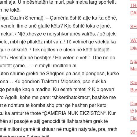
 damllaja. U mbështetën te muri, pak metra larg sportelit
TR
n në tokë.
DA
imi (nga Qazim Shemaj): – Çamëria është atje ku ka qënë,
vendin tim e unë gjallë këtu? Kjo është toka e jonë.
SH
 e mekur. / Një xhevze e ndryshkur anës vatrës. / që pjek
VAT
ebele, mbi një pllakëz mbi varr. / Të vetmet që vdekja ka
Inj
gur e shkretë. / Tek ngjitesh e ulesh në këtë tatëpjtë.
êt! / Heshtja në heshtje! / Ha veten e vet! “. Dhe ne do
Nga
putetët çamë… – e mbylli recitimin ai.
Mal
 futen shumë grekë në Shqipëri pa asnjë pengesë, kurse
 tona… Ku qëndron Traktati i Miqësisë, pse nuk ka
Kar
ë kjo përulje kaq e madhe. Ku është “shteti”? Kjo qeveri
Bur
ero Agolli, kohë më parë: “shkërdhatokraci”, bashkë me
Dom
e ndritura të kombit shqiptar që heshtin për këto
të 
ku ka arritur të thotë “ÇAMËRIA NUK EKZISTON”. Kur
Fis
ën si pasojë e atij genocidi të llahtarshëm grek të
smë milioni çamë të shtuar në rrugën natyrale, pra, rreth
36 
qësohen nga 5 deputetë…