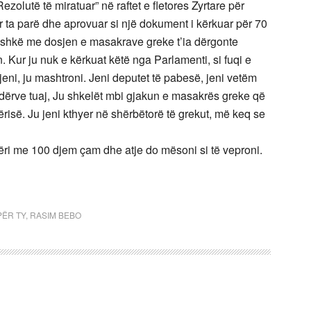
zolutë të miratuar” në raftet e fletores Zyrtare për
ër ta parë dhe aprovuar si një dokument i kërkuar për 70
hkë me dosjen e masakrave greke t’ia dërgonte
Kur ju nuk e kërkuat këtë nga Parlamenti, si fuqi e
jeni, ju mashtroni. Jeni deputet të pabesë, jeni vetëm
ndërve tuaj, Ju shkelët mbi gjakun e masakrës greke që
risë. Ju jeni kthyer në shërbëtorë të grekut, më keq se
ëri me 100 djem çam dhe atje do mësoni si të veproni.
PËR TY
,
RASIM BEBO