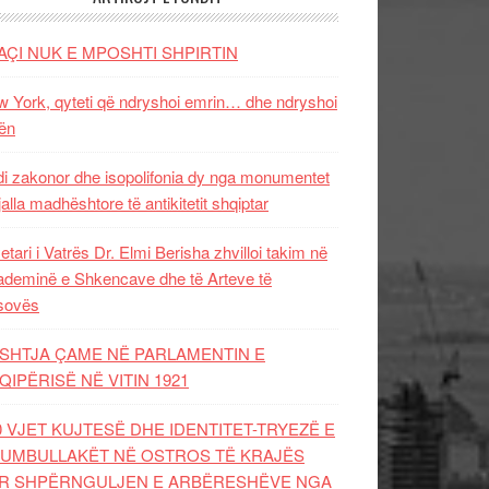
AÇI NUK E MPOSHTI SHPIRTIN
 York, qyteti që ndryshoi emrin… dhe ndryshoi
ën
i zakonor dhe isopolifonia dy nga monumentet
jalla madhështore të antikitetit shqiptar
etari i Vatrës Dr. Elmi Berisha zhvilloi takim në
deminë e Shkencave dhe të Arteve të
sovës
SHTJA ÇAME NË PARLAMENTIN E
QIPËRISË NË VITIN 1921
0 VJET KUJTESË DHE IDENTITET-TRYEZË E
UMBULLAKËT NË OSTROS TË KRAJËS
R SHPËRNGULJEN E ARBËRESHËVE NGA