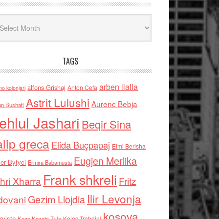
iv
TAGS
arben llalla
alfons Grishaj
Anton Cefa
no kolonjari
Astrit Lulushi
Aurenc Bebja
an Bushati
ehlul Jashari
Beqir Sina
alip greca
Elida Buçpapaj
Elmi Berisha
Eugjen Merlika
er Bytyci
Ermira Babamusta
Frank shkreli
hri Xharra
Fritz
Ilir Levonja
Gezim Llojdia
dovani
kosova
rviste
Kolec Traboini
Keze Kozeta Zylo