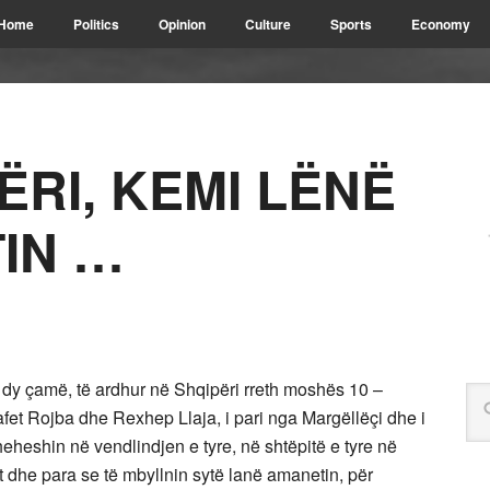
Home
Politics
Opinion
Culture
Sports
Economy
ËRI, KEMI LËNË
IN …
dy çamë, të ardhur në Shqipëri rreth moshës 10 –
fet Rojba dhe Rexhep Llaja, i pari nga Margëllëçi dhe i
heheshin në vendlindjen e tyre, në shtëpitë e tyre në
t dhe para se të mbyllnin sytë lanë amanetin, për