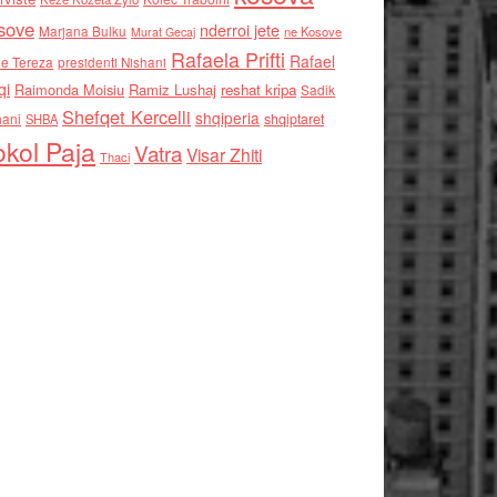
sove
nderroi jete
Marjana Bulku
ne Kosove
Murat Gecaj
Rafaela Prifti
Rafael
e Tereza
presidenti Nishani
qi
Raimonda Moisiu
Ramiz Lushaj
reshat kripa
Sadik
Shefqet Kercelli
shqiperia
hani
shqiptaret
SHBA
kol Paja
Vatra
Visar Zhiti
Thaci