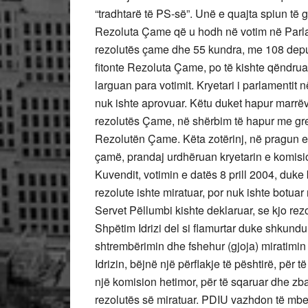
“tradhtarë të PS-së”. Unë e quajta spiun të g
Rezoluta Çame që u hodh në votim në Parlamen
rezolutës çame dhe 55 kundra, me 108 depu
fitonte Rezoluta Çame, po të kishte qëndruar
larguan para votimit. Kryetari i parlamentit 
nuk ishte aprovuar. Këtu duket hapur marrë
rezolutës Çame, në shërbim të hapur me gre
Rezolutën Çame. Këta zotërinj, në pragun e
çamë, prandaj urdhëruan kryetarin e komision
Kuvendit, votimin e datës 8 prill 2004, duke 
rezolute ishte miratuar, por nuk ishte botuar
Servet Pëllumbi kishte deklaruar, se kjo rezo
Shpëtim Idrizi del si flamurtar duke shkund
shtrembërimin dhe fshehur (gjoja) miratim
Idrizin, bëjnë një përflakje të pështirë, për 
një komision hetimor, për të sqaruar dhe zba
rezolutës së miratuar. PDIU vazhdon të mbete