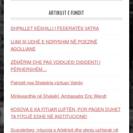
ARTIKUJT E FUNDIT
SHPALLET KËSHILLI I FEDERATËS VATRA
LUMI SI UDHË E NDRYSHIM NË POEZINË
AGOLLIANE
ZËMËRIM DHE PAS VDEKJES! DISIDENTI I
PËRHERSHËM…
Patriotë nga Shqipëria vizituan Vatrën
Mirëseardhje në Shqipëri, Ambasador Eric Wendt
KOSOVA E KA FITUAR LUFTËN, POR PAQEN DUHET
TA FITOJË EDHE NË INSTITUCIONE!
Scanderbeg, mburoja e Arbërisë dhe gjeniu ushtarak në