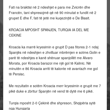
Fati na braktisi në 2 ndeshjet e para me Zvicrën dhe
Francën, tani shpresojmë që në 90 minutat e fundit në 2
grupet E dhe F, fati të jetë me kuqezinjtë e De Biasit.
KROACIA MPOSHT SPANJEN, TURQIA IA DEL ME
CEKINE
Kroacia ka marrë kryesimin e grupit D pas fitores 2-1 ndaj
Spanjës në ndeshjen e zhvilluar mbrëmjen e sotme.Golin e
parë të ndeshjes e kanë shënuar spanjollët me Alvaro
Morata, por Kroacia barazoi me një gol të Kalinic. Në
minutën e 86 Kroacia arriti të kalonte në avantazh me gol
të Persisc.
Me rezultatin e sotëm Kroacia merr kryesimin e grupit me 7
pikë duke e zbritur Spanjën në vend të dytë me 6 pikë.
Turqia mposht 2-0 Çekinë dhe shpreson, Shqipëria sytë
nga Hungaria