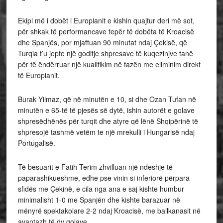
Ekipi më i dobët i Europianit e kishin quajtur deri më sot,
për shkak të performancave tepër të dobëta të Kroacisë
dhe Spanjës, por mjaftuan 90 minutat ndaj Çekisë, që
Turqia t’u jepte një goditje shpresave të kuqezinjve tanë
për të ëndërruar një kualifikim në fazën me eliminim direkt
të Europianit.
Burak Yilmaz, që në minutën e 10, si dhe Ozan Tufan në
minutën e 65-të të pjesës së dytë, ishin autorët e golave
shpresëdhënës për turqit dhe atyre që lënë Shqipërinë të
shpresojë tashmë vetëm te një mrekulli i Hungarisë ndaj
Portugalisë.
Të besuarit e Fatih Terim zhvilluan një ndeshje të
paparashikueshme, edhe pse vinin si inferiorë përpara
sfidës me Çekinë, e cila nga ana e saj kishte humbur
minimalisht 1-0 me Spanjën dhe kishte barazuar në
mënyrë spektakolare 2-2 ndaj Kroacisë, me ballkanasit në
avantazh të dy golave.