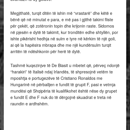
Megjithatë, turqit ditën të ishin më “vrastarë” dhe këtë e
bënë që në minutat e para, e më pas i gjithë takimi fliste
për çekët, që zotëronin topin dhe krijonin raste. Sidomos
në pjesën e dytë të takimit, kur tronditën edhe shtyllën, por
ishte pikërisht hedhja në sulm e tyre në kërkim të një goli,
ai që la hapësira mbrapa dhe me një kundërsulm turqit
arritën të ndëshkonin për herë të dytë.
Tashmë kuqezinjve të De Biasit u mbetet që, përveç ndonjë
“harakiri” të Italisë ndaj Irlandës, të shpresojnë vetëm te
mposhtja e portugezëve të Cristiano Ronaldos me
Hungarinë në përballjen e fundit të grupit F, pasi e vetmja
mundësi që Shqipëria të kualifikohet është nëse dy grupet
e fundit E dhe F nuk do të dërgojnë skuadrat e treta në
raundin e ardhshëm.