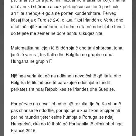
e Lëv nuk i shërbeu aspak përfaqësueses tonë pasi nuk
arriti të shënojë 4 gola në portën kundërshtare. Përveç
kësaj fitorja e Turqisë 2-0, e kualifikoi Irlandën e Veriut dhe
e futi në lojë kombëtaren e Terim e cila në ndeshjet e fundit
do të jetë me zemër në dorë ashtu si kuqezinjtë.
Matematika na lejon të ëndërrojmë dhe tani shpresat tona
janë të varura, tek Italia dhe Belgjika ne grupin e dhe
Hungaria ne grupin F.
Një nga variantet që na ndihmon neve është që Italia dhe
Belgjika të fitojnë ose të barazojnë ndeshjet e fundit
përkatësisht ndaj Republikës së Irlandës dhe Suedisë.
Por përveç na nevojitet edhe një rezultat tjetër. Ka shumë
pak shanse të ndodhë, por ajo që e kualifikon Shqipërinë
për në raundin tjetër është humbja e Portugalisë ndaj
Hungarisë, çka do të thotë që Portugalia të eliminohet nga
Francë 2016.