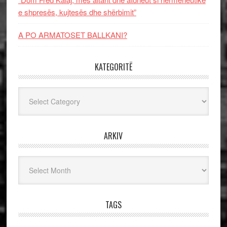
e shpresës, kujtesës dhe shërbimit”
A PO ARMATOSET BALLKANI?
KATEGORITË
Kategoritë
ARKIV
Arkiv
TAGS