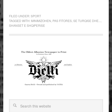
FILED UNDER:
SPORT
TAGGED WITH:
MINIMIZOHEN
,
PAS FITORES
,
SE TURQISE DHE...
,
SHANSET E SHQIPERISE