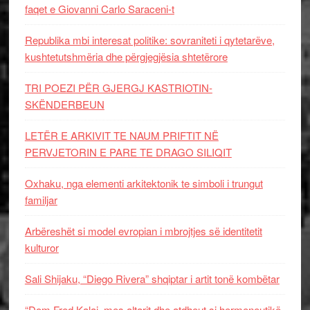
faqet e Giovanni Carlo Saraceni-t
Republika mbi interesat politike: sovraniteti i qytetarëve,
kushtetutshmëria dhe përgjegjësia shtetërore
TRI POEZI PËR GJERGJ KASTRIOTIN-
SKËNDERBEUN
LETËR E ARKIVIT TE NAUM PRIFTIT NË
PERVJETORIN E PARE TE DRAGO SILIQIT
Oxhaku, nga elementi arkitektonik te simboli i trungut
familjar
Arbëreshët si model evropian i mbrojtjes së identitetit
kulturor
Sali Shijaku, “Diego Rivera” shqiptar i artit tonë kombëtar
“Dom Fred Kalaj, mes altarit dhe atdheut si hermeneutikë