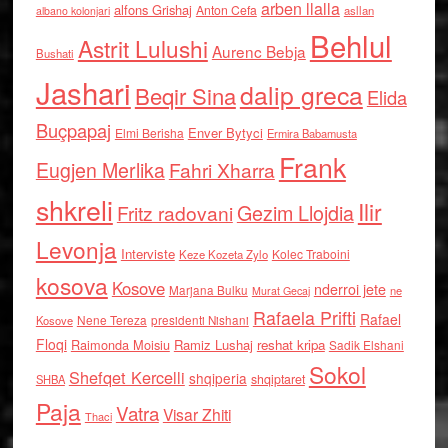
arben llalla
alfons Grishaj
Anton Cefa
asllan
albano kolonjari
Behlul
Astrit Lulushi
Aurenc Bebja
Bushati
Jashari
dalip greca
Beqir Sina
Elida
Buçpapaj
Enver Bytyci
Elmi Berisha
Ermira Babamusta
Frank
Eugjen Merlika
Fahri Xharra
shkreli
Ilir
Gezim Llojdia
Fritz radovani
Levonja
Interviste
Kolec Traboini
Keze Kozeta Zylo
kosova
Kosove
nderroi jete
Marjana Bulku
ne
Murat Gecaj
Rafaela Prifti
Rafael
Nene Tereza
Kosove
presidenti Nishani
Floqi
Raimonda Moisiu
Ramiz Lushaj
reshat kripa
Sadik Elshani
Sokol
Shefqet Kercelli
shqiperia
shqiptaret
SHBA
Paja
Vatra
Visar Zhiti
Thaci