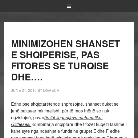
MINIMIZOHEN SHANSET
E SHQIPERISE, PAS
FITORES SE TURQISE
DHE….
JUNE 21, 2016
BY
DGRECA
Edhe pse shqiptarëtende shpresojnë, shanset duket se
janë paksuar minimalisht, për të mos thënë se nuk
egzistojnë, pavar
ërsiht llogaritjeve matematike.
Gjithësesi
Kombëtarja shqiptare dhe tifozët kuqezi tashmë i
kanë sytë nga ndeshjet e fundit në grupet E dhe F edhe
pse shanset tona janë minimizuar në maksimum.Gjermania