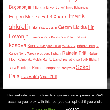
Buçpapaj
Enver Bytyci
Elmi Berisha
Ermira Babamusta
Frank
Eugjen Merlika
Fahri Xharra
shkreli
Ilir
Gezim Llojdia
Fritz radovani
Levonja
Interviste
Kolec Traboini
Keze Kozeta Zylo
kosova
Kosove
nderroi jete
Marjana Bulku
ne
Murat Gecaj
Rafaela Prifti
Rafael
Nene Tereza
Kosove
presidenti Nishani
Floqi
Raimonda Moisiu
Ramiz Lushaj
reshat kripa
Sadik Elshani
Sokol
Shefqet Kercelli
shqiperia
shqiptaret
SHBA
Paja
Vatra
Visar Zhiti
Thaci
This website uses cookies to improve your experience. We'll
assume you're ok with this, but you can opt-out if you wish.
Cookie settings
Log in
ACCEPT