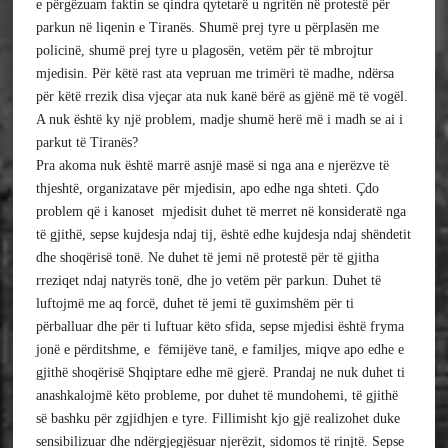
e përgëzuam faktin se 
qindra
 qytetarë u ngritën në protestë për 
parkun në liqenin e Tiranës. Shumë prej tyre u përplasën me 
policinë, shumë prej tyre u plagosën, vetëm për të mbrojtur 
mjedisin. Për këtë rast ata vepruan me trimëri të madhe, ndërsa 
për këtë rrezik disa vjeçar ata nuk kanë bërë as gjënë më të vogël. 
A nuk është ky një problem, madje shumë herë më i madh se ai i 
parkut të Tiranës?
Pra akoma nuk është marrë asnjë masë si nga ana e njerëzve të 
thjeshtë, organizatave për mjedisin, apo edhe nga shteti. Çdo 
problem që i kanoset  mjedisit duhet të merret në konsideratë nga 
të gjithë, sepse kujdesja ndaj tij, është edhe kujdesja ndaj shëndetit 
dhe shoqërisë tonë. Ne duhet të jemi në protestë për të gjitha 
rreziqet ndaj natyrës tonë, dhe jo vetëm për parkun. Duhet të 
luftojmë me aq forcë, duhet të jemi të guximshëm për ti 
përballuar dhe për ti luftuar këto sfida, sepse mjedisi është fryma 
jonë e përditshme, e  fëmijëve tanë, e familjes, miqve apo edhe e 
gjithë shoqërisë Shqiptare edhe më gjerë. Prandaj ne nuk duhet ti 
anashkalojmë këto probleme, por duhet të mundohemi, të gjithë 
së bashku për zgjidhjen e tyre. Fillimisht kjo gjë realizohet duke 
sensibilizuar dhe ndërgjegjësuar njerëzit, sidomos të rinjtë. Sepse 