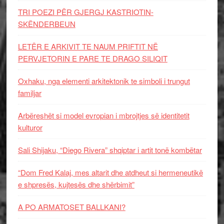
TRI POEZI PËR GJERGJ KASTRIOTIN-
SKËNDERBEUN
LETËR E ARKIVIT TE NAUM PRIFTIT NË
PERVJETORIN E PARE TE DRAGO SILIQIT
Oxhaku, nga elementi arkitektonik te simboli i trungut
familjar
Arbëreshët si model evropian i mbrojtjes së identitetit
kulturor
Sali Shijaku, “Diego Rivera” shqiptar i artit tonë kombëtar
“Dom Fred Kalaj, mes altarit dhe atdheut si hermeneutikë
e shpresës, kujtesës dhe shërbimit”
A PO ARMATOSET BALLKANI?