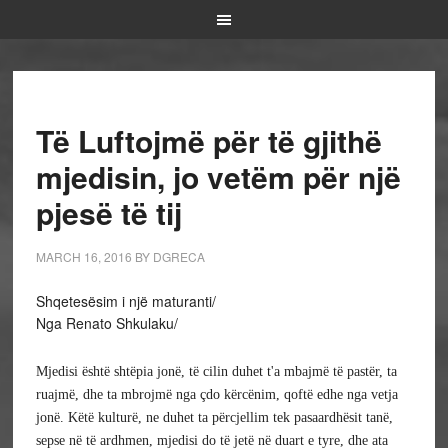
Të Luftojmë për të gjithë
mjedisin, jo vetëm për një
pjesë të tij
MARCH 16, 2016
BY
DGRECA
Shqetesësim i një maturanti/
Nga Renato Shkulaku/
Mjedisi është shtëpia jonë, të cilin duhet t'a mbajmë të pastër, ta 
ruajmë, dhe ta mbrojmë nga çdo kërcënim, qoftë edhe nga vetja 
jonë. Këtë kulturë, ne duhet ta përcjellim tek pasaardhësit tanë, 
sepse në të ardhmen, mjedisi do të jetë në duart e tyre, dhe ata 