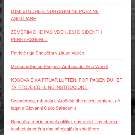
LUMI SI UDHË E NDRYSHIM NË POEZINË
AGOLLIANE
ZËMËRIM DHE PAS VDEKJES! DISIDENTI I
PËRHERSHËM…
Patriotë nga Shqipëria vizituan Vatrën
Mirëseardhje në Shqipëri, Ambasador Eric Wendt
KOSOVA E KA FITUAR LUFTËN, POR PAQEN DUHET
TA FITOJË EDHE NË INSTITUCIONE!
Scanderbeg, mburoja e Arbërisë dhe gjeniu ushtarak në
faqet e Giovanni Carlo Saraceni-t
Republika mbi interesat politike: sovraniteti i qytetarëve,
kushtetutshmëria dhe përgjegjësia shtetërore