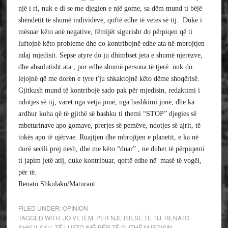
një i ri, nuk e di se me djegien e një gome, sa dëm mund ti bëjë 
shëndetit të shumë individëve, qoftë edhe të vetes së tij.  Duke i 
mësuar këto anë negative, fëmijët sigurisht do përpiqen që ti 
luftojnë këto probleme dhe do kontribojnë edhe ata në mbrojtjen 
ndaj mjedisit. Sepse atyre do ju dhimbset jeta e shumë njerëzve, 
dhe absolutisht ata , por edhe shumë persona të tjerë  nuk do 
lejojnë që me dorën e tyre t'ju shkaktojnë këto dëme shoqërisë. 
Gjitkush mund të kontribojë sado pak për mjedisin, redaktimi i 
ndotjes së tij, varet nga vetja jonë, nga bashkimi jonë, dhe ka 
ardhur koha që të gjithë së bashku ti themi “STOP” djegies së 
mbeturinave apo gomave, prerjes së pemëve, ndotjes së ajrit, të 
tokës apo të ujërvae. Ruajtjen dhe mbrojtjen e planetit, e ka në 
dorë secili prej nesh, dhe me këto “duar” , ne duhet të përpiqemi 
ti japim jetë atij, duke kontribuar, qoftë edhe në  masë të vogël, 
për të.
Renato Shkulaku/Maturant
FILED UNDER:
OPINION
TAGGED WITH:
JO VETËM
,
PËR NJË PJESË TË TIJ
,
RENATO
SHKULAKU
,
TË LUFTOJMË PËR TË GJITHË MJEDISIN