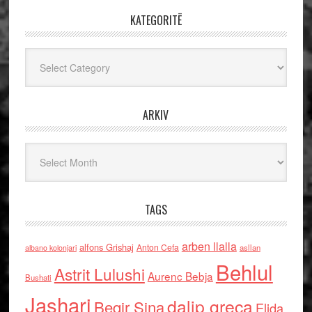
KATEGORITË
Kategoritë
ARKIV
Arkiv
TAGS
arben llalla
alfons Grishaj
Anton Cefa
asllan
albano kolonjari
Behlul
Astrit Lulushi
Aurenc Bebja
Bushati
Jashari
dalip greca
Beqir Sina
Elida