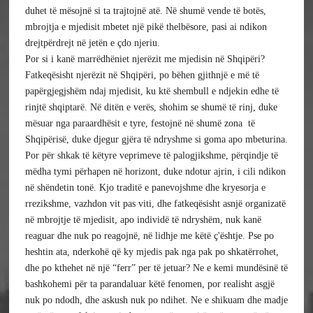
duhet të mësojnë si ta trajtojnë atë. Në shumë vende të botës, 
mbrojtja e mjedisit mbetet një pikë thelbësore, pasi ai ndikon 
drejtpërdrejt në jetën e çdo njeriu. 
Por si i kanë marrëdhëniet njerëzit me mjedisin në Shqipëri?
Fatkeqësisht njerëzit në Shqipëri, po bëhen gjithnjë e më të 
papërgjegjshëm ndaj mjedisit, ku ktë shembull e ndjekin edhe të 
rinjtë shqiptarë. Në ditën e verës, shohim se shumë të rinj, duke 
mësuar nga paraardhësit e tyre, festojnë në shumë zona  të 
Shqipërisë, duke djegur gjëra të ndryshme si goma apo mbeturina. 
Por për shkak të këtyre veprimeve të palogjikshme, përqindje të 
mëdha tymi përhapen në horizont, duke ndotur ajrin, i cili ndikon 
në shëndetin tonë. Kjo traditë e panevojshme dhe kryesorja e 
rrezikshme, vazhdon vit pas viti, dhe fatkeqësisht asnjë organizatë 
në mbrojtje të mjedisit, apo individë të ndryshëm, nuk kanë 
reaguar dhe nuk po reagojnë, në lidhje me këtë ç'ështje. Pse po 
heshtin ata, nderkohë që ky mjedis pak nga pak po shkatërrohet, 
dhe po kthehet në një “ferr” per të jetuar? Ne e kemi mundësinë të 
bashkohemi për ta parandaluar këtë fenomen, por realisht asgjë 
nuk po ndodh, dhe askush nuk po ndihet. Ne e shikuam dhe madje 