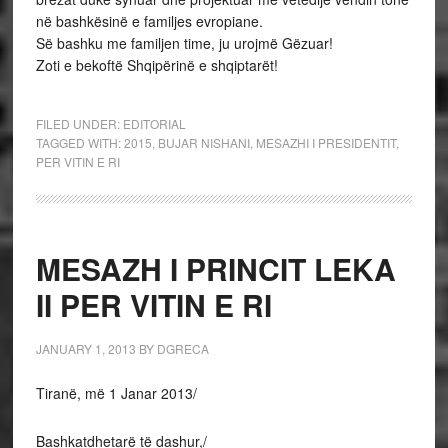
në bashkësinë e familjes evropiane.
Së bashku me familjen time, ju urojmë Gëzuar!
Zoti e bekoftë Shqipërinë e shqiptarët!
FILED UNDER:
EDITORIAL
TAGGED WITH:
2015
,
BUJAR NISHANI
,
MESAZHI I PRESIDENTIT
,
PER VITIN E RI
MESAZH I PRINCIT LEKA
II PER VITIN E RI
JANUARY 1, 2013
BY
DGRECA
Tiranë, më 1 Janar 2013/
Bashkatdhetarë të dashur,/