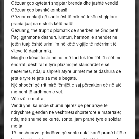
Gëzuar çdo qytetari shqiptar brenda dhe jashtë vendit!
Gëzuar çdo bashkëkombasi!
Gëzuar çdokujt që sonte është mik në tokën shqiptare,
prania juaj na e stolis këtë natë!
Gëzuar gjithë trupit diplomatik që shërben në Shqipëri!
Paçi gjithmonë dashuri, lumturi, harmoni e shëndet në
jetën tuaj: është urimi im në këtë vigjilje të ndërrimit të
viteve të dashur miq.
Magjia e kësaj feste ndihet më fort tek fëmijët të cilët me
ëndrrat, dëshirat e tyre plazmojnë standardet e së
nesërmes, ndaj u shpreh atyre urimet më të dashura që
jeta e tyre të jetë sa më e begatë.
Një shoqëri që rrit mirë fëmijët e saj përcakton që në atë
moment të ardhmen e vet.
Vëllezër e motra,
Vendi ynë, ka ende shumë njerëz që për arsye të
ndryshme gjenden në vështirësi shpirtërore e materiale;
ndaj më shumë se kurrë, sonte, jam pranë tyre e solidar
me ta!
Të moshuarve, prindërve që sonte nuk i kanë pranë bijtë e