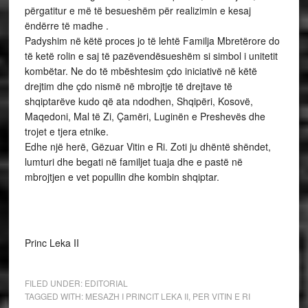
përgatitur e më të besueshëm për realizimin e kesaj
ëndërre të madhe .
Padyshim në këtë proces jo të lehtë Familja Mbretërore do
të ketë rolin e saj të pazëvendësueshëm si simbol i unitetit
kombëtar. Ne do të mbështesim çdo iniciativë në këtë
drejtim dhe çdo nismë në mbrojtje të drejtave të
shqiptarëve kudo që ata ndodhen, Shqipëri, Kosovë,
Maqedoni, Mal të Zi, Çamëri, Luginën e Preshevës dhe
trojet e tjera etnike.
Edhe një herë, Gëzuar Vitin e Ri. Zoti ju dhëntë shëndet,
lumturi dhe begati në familjet tuaja dhe e pastë në
mbrojtjen e vet popullin dhe kombin shqiptar.
Princ Leka II
FILED UNDER:
EDITORIAL
TAGGED WITH:
MESAZH I PRINCIT LEKA II
,
PER VITIN E RI