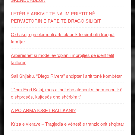
LETËR E ARKIVIT TE NAUM PRIFTIT NË
PERVJETORIN E PARE TE DRAGO SILIQIT
Oxhaku, nga elementi arkitektonik te simboli i trungut
familjar
Arbëreshët si model evropian i mbrojtjes së identitetit
kulturor
Sali Shijaku, “Diego Rivera” shqiptar i artit tonë kombëtar
“Dom Fred Kalaj, mes altarit dhe atdheut si hermeneutikë
e shpresës, kujtesës dhe shërbimit”
A PO ARMATOSET BALLKANI?
Kriza e vlerave – Tragjedia e vërtetë e tranzicionit shqiptar