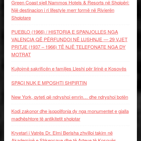
Green Coast sjell Nammos Hotels & Resorts në Shqipëri:
Një destinacion i ri lifestyle merr formë në Rivierën
Shqiptare
PUEBLO (1966) / HISTORIA E SPANJOLLES NGA
VALENCIA QË PËRFUNDOI NË LUSHNJE — 29 VJET
PRITJE (1937 – 1966) TË NJË TELEFONATE NGA DY
MOTRAT
Kujtojmë sakrificën e familjes Lleshi për lirinë e Kosovës
SPAÇI NUK E MPOSHTI SHPIRTIN
New York, qyteti që ndryshoi emrin… dhe ndryshoi botën
Kodi zakonor dhe isopolifonia dy nga monumentet e gjalla
madhështore të antikitetit shqiptar
Kryetari i Vatrës Dr. Elmi Berisha zhvilloi takim në
Akademinë e Shkencave dhe të Arteve të Kosovës