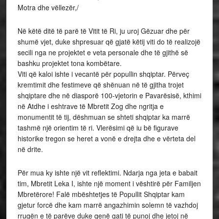
Motra dhe vëllezër,/
Në këtë ditë të parë të Vitit të Ri, ju uroj Gëzuar dhe për
shumë vjet, duke shpresuar që gjatë këtij viti do të realizojë
secili nga ne projektet e veta personale dhe të gjithë së
bashku projektet tona kombëtare.
Viti që kaloi ishte i vecantë për popullin shqiptar. Përveç
kremtimit dhe festimeve që shënuan në të gjitha trojet
shqiptare dhe në diasporë 100-vjetorin e Pavarësisë, kthimi
në Atdhe i eshtrave të Mbretit Zog dhe ngritja e
monumentit të tij, dëshmuan se shteti shqiptar ka marrë
tashmë një orientim të ri. Vlerësimi që iu bë figurave
historike tregon se heret a vonë e drejta dhe e vërteta del
në drite.
Për mua ky ishte një vit reflektimi. Ndarja nga jeta e babait
tim, Mbretit Leka I, ishte një moment i vështirë për Familjen
Mbretërore! Falë mbështetjes të Popullit Shqiptar kam
gjetur forcë dhe kam marrë angazhimin solemn të vazhdoj
rrugën e të parëve duke qenë gati të punoj dhe jetoj në