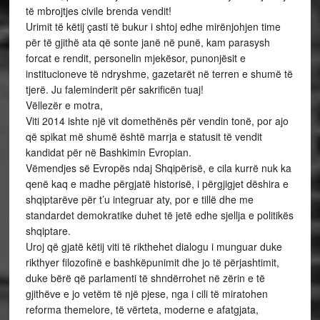
të mbrojtjes civile brenda vendit!
Urimit të këtij çasti të bukur i shtoj edhe mirënjohjen time
për të gjithë ata që sonte janë në punë, kam parasysh
forcat e rendit, personelin mjekësor, punonjësit e
institucioneve të ndryshme, gazetarët në terren e shumë të
tjerë. Ju faleminderit për sakrificën tuaj!
Vëllezër e motra,
Viti 2014 ishte një vit domethënës për vendin tonë, por ajo
që spikat më shumë është marrja e statusit të vendit
kandidat për në Bashkimin Evropian.
Vëmendjes së Evropës ndaj Shqipërisë, e cila kurrë nuk ka
qenë kaq e madhe përgjatë historisë, i përgjigjet dëshira e
shqiptarëve për t’u integruar aty, por e tillë dhe me
standardet demokratike duhet të jetë edhe sjellja e politikës
shqiptare.
Uroj që gjatë këtij viti të rikthehet dialogu i munguar duke
rikthyer filozofinë e bashkëpunimit dhe jo të përjashtimit,
duke bërë që parlamenti të shndërrohet në zërin e të
gjithëve e jo vetëm të një pjese, nga i cili të miratohen
reforma themelore, të vërteta, moderne e afatgjata,