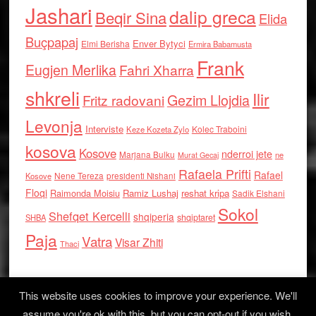
Jashari
dalip greca
Beqir Sina
Elida
Buçpapaj
Enver Bytyci
Elmi Berisha
Ermira Babamusta
Frank
Eugjen Merlika
Fahri Xharra
shkreli
Ilir
Gezim Llojdia
Fritz radovani
Levonja
Interviste
Kolec Traboini
Keze Kozeta Zylo
kosova
Kosove
nderroi jete
Marjana Bulku
ne
Murat Gecaj
Rafaela Prifti
Rafael
Nene Tereza
Kosove
presidenti Nishani
Floqi
Raimonda Moisiu
Ramiz Lushaj
reshat kripa
Sadik Elshani
Sokol
Shefqet Kercelli
shqiperia
shqiptaret
SHBA
Paja
Vatra
Visar Zhiti
Thaci
This website uses cookies to improve your experience. We'll
assume you're ok with this, but you can opt-out if you wish.