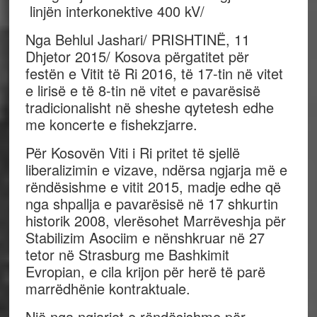
linjën interkonektive 400 kV/
Nga Behlul Jashari/ PRISHTINË, 11
Dhjetor 2015/ Kosova përgatitet për
festën e Vitit të Ri 2016, të 17-tin në vitet
e lirisë e të 8-tin në vitet e pavarësisë
tradicionalisht në sheshe qytetesh edhe
me koncerte e fishekzjarre.
Për Kosovën Viti i Ri pritet të sjellë
liberalizimin e vizave, ndërsa ngjarja më e
rëndësishme e vitit 2015, madje edhe që
nga shpallja e pavarësisë në 17 shkurtin
historik 2008, vlerësohet Marrëveshja për
Stabilizim Asociim e nënshkruar në 27
tetor në Strasburg me Bashkimit
Evropian, e cila krijon për herë të parë
marrëdhënie kontraktuale.
Një nga ngjarjet e rëndësishme për