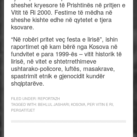
sheshet kryesore të Prishtinës në pritjen e
Vitit të Ri 2000. Festime të mëdha në
sheshe kishte edhe në qytetet e tjera
ksovare.
“Në robëri pritet veç festa e lirisë”, ishin
raportimet që kam bërë nga Kosova në
fundvitet e para 1999-ës – vitit historik të
lirisë, në vitet e shtetrrethimeve
ushtarako-policore, luftës, masakrave,
spastrimit etnik e gjenocidit kundër
shqiptarëve.
FILED UNDER:
REPORTAZH
TAGGED WITH:
BEHLUL JASHARI
,
KOSOVA
,
PER VITIN E RI
,
PERGATITJET