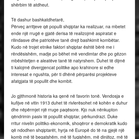
shërbim të atdheut.
Të dashur bashkatdhetarë,
Përveç arritjeve që populli shqiptar ka realizuar, na mbetet
ende një rrugë e gjatë derisa të realizojmë aspiratat e
rilindasve dhe patriotëve tanë drejt bashkimit kombëtar.
Kudo në trojet etnike faktori shqiptar është bërë me i
rëndësishëm, madje po bëhet më vendimtar dhe po gëzon
mbështetjen e aleatëve tanë të natyrshem. Duhet të dijmë
ti kalojmë divergjencat politike apo krahinore si edhe
interesat e ngushta, për ti dhënë përparësi projekteve
afatgjata të popullit dhe kombit.
Jo gjithmonë historia ka qenë në favorin tonë. Vendosja e
kufijve në vitin 1913 duhet të rivlerësohet në kohën e duhur
dhe nëpërmjet një rruge paqësore. Kjo nuk nënkupton
qëndrimin pasiv të popullit shqiptar, përkundrazi. Duke
rritur nivelin politiko-ekonomik, shoqëror e demokratik kudo
që ndodhen shqiptarët, hyrja në Europë do të na gjejë një
komb më të begatshëm, më të fuqishëm, më dinjitoz, më të