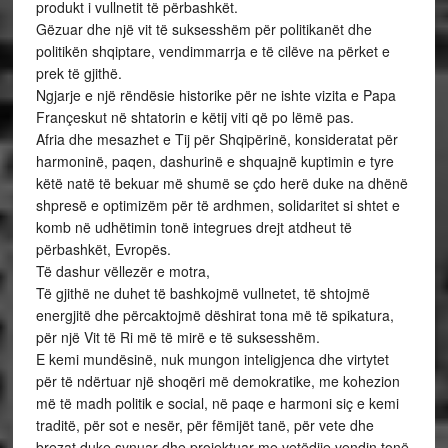
produkt i vullnetit të përbashkët.
Gëzuar dhe një vit të suksesshëm për politikanët dhe
politikën shqiptare, vendimmarrja e të cilëve na përket e
prek të gjithë.
Ngjarje e një rëndësie historike për ne ishte vizita e Papa
Françeskut në shtatorin e këtij viti që po lëmë pas.
Afria dhe mesazhet e Tij për Shqipërinë, konsideratat për
harmoninë, paqen, dashurinë e shquajnë kuptimin e tyre
këtë natë të bekuar më shumë se çdo herë duke na dhënë
shpresë e optimizëm për të ardhmen, solidaritet si shtet e
komb në udhëtimin tonë integrues drejt atdheut të
përbashkët, Evropës.
Të dashur vëllezër e motra,
Të gjithë ne duhet të bashkojmë vullnetet, të shtojmë
energjitë dhe përcaktojmë dëshirat tona më të spikatura,
për një Vit të Ri më të mirë e të suksesshëm.
E kemi mundësinë, nuk mungon inteligjenca dhe virtytet
për të ndërtuar një shoqëri më demokratike, me kohezion
më të madh politik e social, në paqe e harmoni siç e kemi
traditë, për sot e nesër, për fëmijët tanë, për vete dhe
brezat duke synuar dhe projektuar me vetëdije vendin tonë