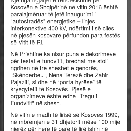
Kosovën e Shqipërinë në vitin 2016 është
paralajmëruar të jetë inaugurimi i
“autostradës” energjetike – linjës
interkonektive 400 kV, ndërtimi i së cilës
në pjesën kosovare përfundon para festës
së Vitit të Ri.
Në Prishtinë ka nisur puna e dekorimeve
për festat e fundvitit, bredhat me stoli
ngrihen në tre sheshet e qendrës,
Skënderbeu , Nëna Terezë dhe Zahir
Pajaziti, si dhe në “porta hyrëse” të
kryeqytetit të Kosovës. Pjesë e
organizimeve është edhe “Tregu i
Fundvitit” në shesh.
Në vitin e madh të lirisë së Kosovës 1999,
në mbrëmjen e 31 dhjetorit mëse 100 mijë
njerëz për herë të parë të lirë ishin në