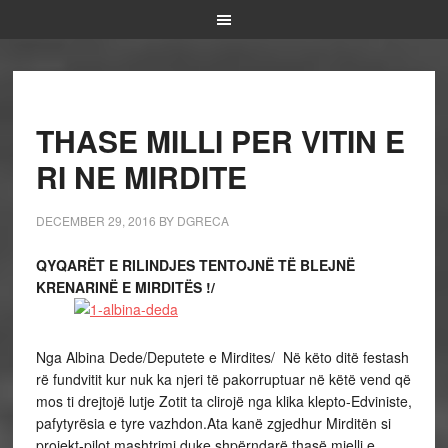
THASE MILLI PER VITIN E
RI NE MIRDITE
DECEMBER 29, 2016
BY
DGRECA
QYQARËT E RILINDJES TENTOJNË TË BLEJNË
KRENARINË E MIRDITËS !/
Nga Albina Dede/Deputete e Mirdites/ Në këto ditë festash
rë fundvitit kur nuk ka njeri të pakorruptuar në këtë vend që
mos ti drejtojë lutje Zotit ta clirojë nga klika klepto-Edviniste,
pafytyrësia e tyre vazhdon.Ata kanë zgjedhur Mirditën si
projekt-pilot mashtrimi duke shpërndarë thasë mielli e