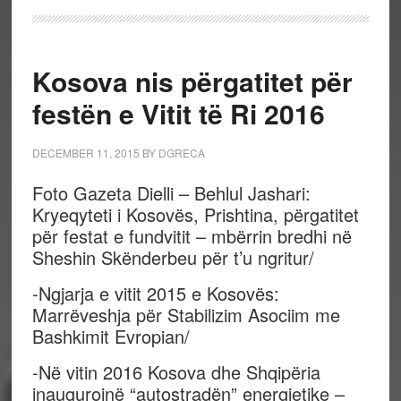
Kosova nis përgatitet për
festën e Vitit të Ri 2016
DECEMBER 11, 2015
BY
DGRECA
Foto Gazeta Dielli – Behlul Jashari:
Kryeqyteti i Kosovës, Prishtina, përgatitet
për festat e fundvitit – mbërrin bredhi në
Sheshin Skënderbeu për t’u ngritur/
-Ngjarja e vitit 2015 e Kosovës:
Marrëveshja për Stabilizim Asociim me
Bashkimit Evropian/
-Në vitin 2016 Kosova dhe Shqipëria
inaugurojnë “autostradën” energjetike –