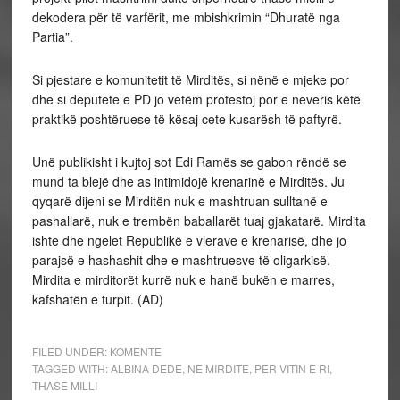
dekodera për të varfërit, me mbishkrimin “Dhuratë nga
Partia”.
Si pjestare e komunitetit të Mirditës, si nënë e mjeke por
dhe si deputete e PD jo vetëm protestoj por e neveris këtë
praktikë poshtëruese të kësaj cete kusarësh të paftyrë.
Unë publikisht i kujtoj sot Edi Ramës se gabon rëndë se
mund ta blejë dhe as intimidojë krenarinë e Mirditës. Ju
qyqarë dijeni se Mirditën nuk e mashtruan sulltanë e
pashallarë, nuk e trembën baballarët tuaj gjakatarë. Mirdita
ishte dhe ngelet Republikë e vlerave e krenarisë, dhe jo
parajsë e hashashit dhe e mashtruesve të oligarkisë.
Mirdita e mirditorët kurrë nuk e hanë bukën e marres,
kafshatën e turpit. (AD)
FILED UNDER:
KOMENTE
TAGGED WITH:
ALBINA DEDE
,
NE MIRDITE
,
PER VITIN E RI
,
THASE MILLI