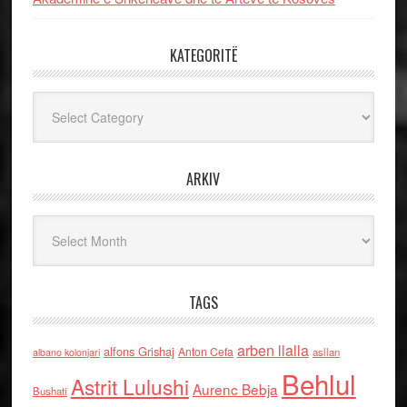
KATEGORITË
Kategoritë
ARKIV
Arkiv
TAGS
arben llalla
alfons Grishaj
Anton Cefa
asllan
albano kolonjari
Behlul
Astrit Lulushi
Aurenc Bebja
Bushati