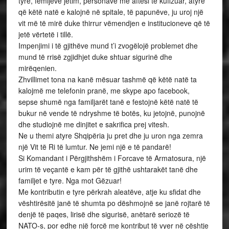
tyre, fëmijëve jetim, personave me aftësi të kufizuar, atyre
që këtë natë e kalojnë në spitale, të papunëve, ju uroj një
vit më të mirë duke thirrur vëmendjen e institucioneve që të
jetë vërtetë i tillë.
Impenjimi i të gjithëve mund t’i zvogëlojë problemet dhe
mund të rrisë zgjidhjet duke shtuar sigurinë dhe
mirëqenien.
Zhvillimet tona na kanë mësuar tashmë që këtë natë ta
kalojmë me telefonin pranë, me skype apo facebook,
sepse shumë nga familjarët tanë e festojnë këtë natë të
bukur në vende të ndryshme të botës, ku jetojnë, punojnë
dhe studiojnë me dinjitet e sakrifica prej vitesh.
Ne u themi atyre Shqipëria ju pret dhe ju uron nga zemra
një Vit të Ri të lumtur. Ne jemi një e të pandarë!
Si Komandant i Përgjithshëm i Forcave të Armatosura, një
urim të veçantë e kam për të gjithë ushtarakët tanë dhe
familjet e tyre. Nga mot Gëzuar!
Me kontributin e tyre përkrah aleatëve, atje ku sfidat dhe
vështirësitë janë të shumta po dëshmojnë se janë rojtarë të
denjë të paqes, lirisë dhe sigurisë, anëtarë seriozë të
NATO-s, por edhe një forcë me kontribut të vyer në çështje