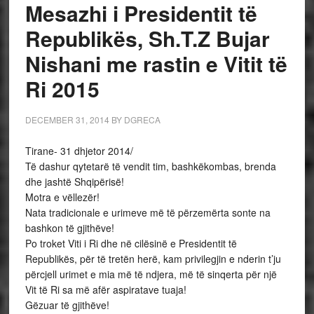
Mesazhi i Presidentit të
Republikës, Sh.T.Z Bujar
Nishani me rastin e Vitit të
Ri 2015
DECEMBER 31, 2014
BY
DGRECA
Tirane- 31 dhjetor 2014/
Të dashur qytetarë të vendit tim, bashkëkombas, brenda
dhe jashtë Shqipërisë!
Motra e vëllezër!
Nata tradicionale e urimeve më të përzemërta sonte na
bashkon të gjithëve!
Po troket Viti i Ri dhe në cilësinë e Presidentit të
Republikës, për të tretën herë, kam privilegjin e nderin t’ju
përcjell urimet e mia më të ndjera, më të sinqerta për një
Vit të Ri sa më afër aspiratave tuaja!
Gëzuar të gjithëve!