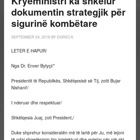
Kryeministri ka shkelur
dokumentin strategjik për
sigurinë kombëtare
SEPTEMBER 24, 2016
BY
DGRECA
LETER E HAPUR/
Nga Dr. Enver Bytyçi/*
Presidentit të Republikës, Shkëlqesisë së Tij, zotit Bujar
Nishani!/
I nderuar dhe respektuar/
Shkëlqesia Juaj, zoti President,/
Duke shprehur konsideratën më të lartë për Ju, më lejoni
të ndaj shqetësimin tim intelektual dhe qytetar për një akt