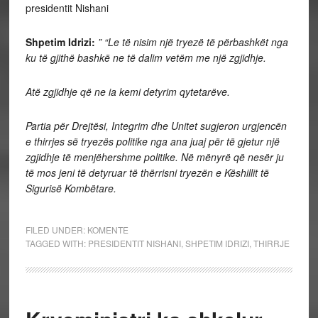
presidentit Nishani
Shpetim Idrizi:
” “Le të nisim një tryezë të përbashkët nga
ku të gjithë bashkë ne të dalim vetëm me një zgjidhje.
Atë zgjidhje që ne ia kemi detyrim qytetarëve.
Partia për Drejtësi, Integrim dhe Unitet sugjeron urgjencën
e thirrjes së tryezës politike nga ana juaj për të gjetur një
zgjidhje të menjëhershme politike. Në mënyrë që nesër ju
të mos jeni të detyruar të thërrisni tryezën e Këshillit të
Sigurisë Kombëtare.
FILED UNDER:
KOMENTE
TAGGED WITH:
PRESIDENTIT NISHANI
,
SHPETIM IDRIZI
,
THIRRJE