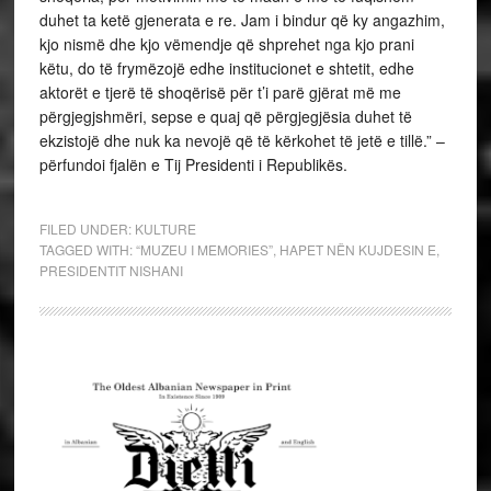
duhet ta ketë gjenerata e re. Jam i bindur që ky angazhim,
kjo nismë dhe kjo vëmendje që shprehet nga kjo prani
këtu, do të frymëzojë edhe institucionet e shtetit, edhe
aktorët e tjerë të shoqërisë për t’i parë gjërat më me
përgjegjshmëri, sepse e quaj që përgjegjësia duhet të
ekzistojë dhe nuk ka nevojë që të kërkohet të jetë e tillë.” –
përfundoi fjalën e Tij Presidenti i Republikës.
FILED UNDER:
KULTURE
TAGGED WITH:
“MUZEU I MEMORIES”
,
HAPET NËN KUJDESIN E
,
PRESIDENTIT NISHANI