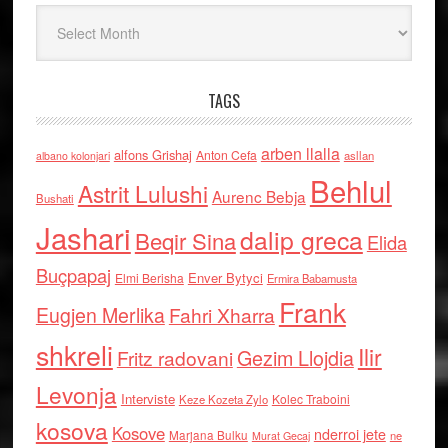
Arkiv
TAGS
arben llalla
alfons Grishaj
Anton Cefa
asllan
albano kolonjari
Behlul
Astrit Lulushi
Aurenc Bebja
Bushati
Jashari
dalip greca
Beqir Sina
Elida
Buçpapaj
Enver Bytyci
Elmi Berisha
Ermira Babamusta
Frank
Eugjen Merlika
Fahri Xharra
shkreli
Ilir
Gezim Llojdia
Fritz radovani
Levonja
Interviste
Kolec Traboini
Keze Kozeta Zylo
kosova
Kosove
nderroi jete
Marjana Bulku
ne
Murat Gecaj