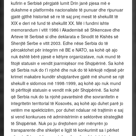
kufirin e Serbisë përgjatë lumit Drin janë pjesa më e
dukshme e platformës nacionaliste të punuar dhe ripunuar
gjatë gjithë historisë së re të saj prej mesit të shekullit të
XIX e deri në fund të shekullit XX. Më i fundmi ishte
memorandum i vitit 1986 i Akademisë së Shkencave dhe
Arteve të Serbisë si dhe deklarata e Sinodit të Kishës së
Shenjtë Serbe e vitit 2003. Edhe nëse Serbia do të
përcaktohet për integrim në BE e NATO, sa kohë që ajo
nuk është bërë pjesë e këtyre organizatave, nuk mund të
fitojë statusin e vendit joarmiqësor me Shqipërinë. Sa kohë
që Serbia nuk do t’i njohë dhe nuk do të kërkojë ndjesë për
krimet makabre kundër shqiptarëve gjatë më shumë se një
shekulli e sidomos më 1998-1999, aq kohë ajo nuk mund
të përfitojë statusin e vendit mik për Shqipërinë. Sa kohë
që Serbia nuk do ta njohë pavarësinë dhe sovranitetin e
integritetin territorial të Kosovës, aq kohë ajo duhet parë jo
vetëm me spekticizëm, por duhet ndaluar në trajtimin e saj
si vend konkurues në administrimin e sektorëve strategjikë
të Shqipërisë. Nuk po ju drejtohem për mënyrën jo
transparente dhe shkeljet e ligjit të konkurimit sa i përket