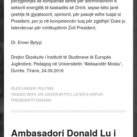
përzgjedhjes së kompanisë serbe për adriministrimin e
sektorit energjitik të kaskadës së Drinit, sepse këto janë
çeshtje të gjyqësoorit, opinionit, për pasojë edhe tuajat si
President, por jo në kompetencën tuaj për zgjidhje! Duke ju
falenderuar për mirëkuptimin Zoti President,
Dr. Enver Bytyçi
Drejtor Ekzekutiv i Institutit të Studimeve të Europës
Juglindore, Pedagog në Universitetin “Aleksandër Moisiu”,
Durrës. Tirane, 24.09.2016
FILED UNDER:
POLITIKE
TAGGED WITH:
DR. ENVER BYTYCI
,
LETER E HAPUR
,
PRESIDENTIT NISHANI
Ambasadori Donald Lu i