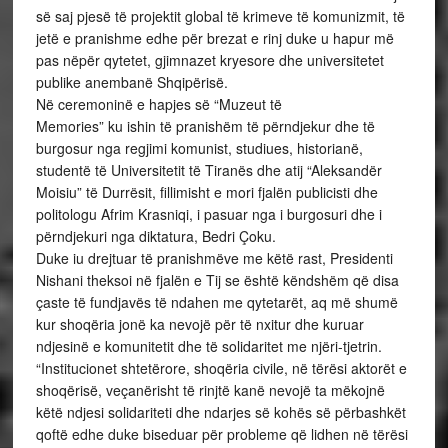
së saj pjesë të projektit global të krimeve të komunizmit, të
jetë e pranishme edhe për brezat e rinj duke u hapur më
pas nëpër qytetet, gjimnazet kryesore dhe universitetet
publike anembanë Shqipërisë.
Në ceremoninë e hapjes së “Muzeut të
Memories” ku ishin të pranishëm të përndjekur dhe të
burgosur nga regjimi komunist, studiues, historianë,
studentë të Universitetit të Tiranës dhe atij “Aleksandër
Moisiu” të Durrësit, fillimisht e mori fjalën publicisti dhe
politologu Afrim Krasniqi, i pasuar nga i burgosuri dhe i
përndjekuri nga diktatura, Bedri Çoku.
Duke iu drejtuar të pranishmëve me këtë rast, Presidenti
Nishani theksoi në fjalën e Tij se është këndshëm që disa
çaste të fundjavës të ndahen me qytetarët, aq më shumë
kur shoqëria jonë ka nevojë për të nxitur dhe kuruar
ndjesinë e komunitetit dhe të solidaritet me njëri-tjetrin.
“Institucionet shtetërore, shoqëria civile, në tërësi aktorët e
shoqërisë, veçanërisht të rinjtë kanë nevojë ta mëkojnë
këtë ndjesi solidariteti dhe ndarjes së kohës së përbashkët
qoftë edhe duke biseduar për probleme që lidhen në tërësi