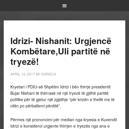
Idrizi- Nishanit: Urgjencë
Kombëtare,Uli partitë në
tryezë!
APRIL 12, 2017
BY
DGRECA
Kryetari i PDIU-së Shpëtim Idrizi i bën thirrje presidentit
Bujar Nishani të thërrasë në një tryezë të gjithë partitë
politike për të gjetur një zgjidhje “për krizën e thellë me të
cilën po përballemi përditë”.
Përmes një prononcimi për median nga kryesia e Kuvendit
Idrizi e konsideroi urgjente thirrjen e tryezës nga ana e