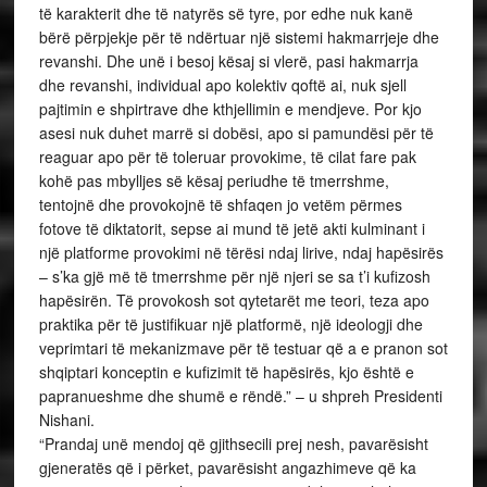
të karakterit dhe të natyrës së tyre, por edhe nuk kanë
bërë përpjekje për të ndërtuar një sistemi hakmarrjeje dhe
revanshi. Dhe unë i besoj kësaj si vlerë, pasi hakmarrja
dhe revanshi, individual apo kolektiv qoftë ai, nuk sjell
pajtimin e shpirtrave dhe kthjellimin e mendjeve. Por kjo
asesi nuk duhet marrë si dobësi, apo si pamundësi për të
reaguar apo për të toleruar provokime, të cilat fare pak
kohë pas mbylljes së kësaj periudhe të tmerrshme,
tentojnë dhe provokojnë të shfaqen jo vetëm përmes
fotove të diktatorit, sepse ai mund të jetë akti kulminant i
një platforme provokimi në tërësi ndaj lirive, ndaj hapësirës
– s’ka gjë më të tmerrshme për një njeri se sa t’i kufizosh
hapësirën. Të provokosh sot qytetarët me teori, teza apo
praktika për të justifikuar një platformë, një ideologji dhe
veprimtari të mekanizmave për të testuar që a e pranon sot
shqiptari konceptin e kufizimit të hapësirës, kjo është e
papranueshme dhe shumë e rëndë.” – u shpreh Presidenti
Nishani.
“Prandaj unë mendoj që gjithsecili prej nesh, pavarësisht
gjeneratës që i përket, pavarësisht angazhimeve që ka