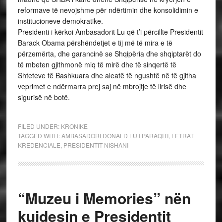
reformave të nevojshme për ndërtimin dhe konsolidimin e
institucioneve demokratike.
Presidenti i kërkoi Ambasadorit Lu që t’i përcillte Presidentit
Barack Obama përshëndetjet e tij më të mira e të
përzemërta, dhe garancinë se Shqipëria dhe shqiptarët do
të mbeten gjithmonë miq të mirë dhe të sinqertë të
Shteteve të Bashkuara dhe aleatë të ngushtë në të gjitha
veprimet e ndërmarra prej saj në mbrojtje të lirisë dhe
sigurisë në botë.
FILED UNDER:
KRONIKE
TAGGED WITH:
AMBASADORI DONALD LU I PARAQITI
,
LETRAT
KREDENCIALE
,
PRESIDENTIT NISHANI
“Muzeu i Memories” nën
kujdesin e Presidentit