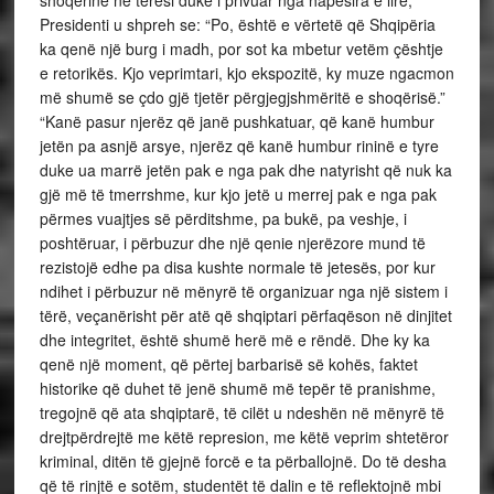
shoqërinë në tërësi duke i privuar nga hapësira e lirë,
Presidenti u shpreh se: “Po, është e vërtetë që Shqipëria
ka qenë një burg i madh, por sot ka mbetur vetëm çështje
e retorikës. Kjo veprimtari, kjo ekspozitë, ky muze ngacmon
më shumë se çdo gjë tjetër përgjegjshmëritë e shoqërisë.”
“Kanë pasur njerëz që janë pushkatuar, që kanë humbur
jetën pa asnjë arsye, njerëz që kanë humbur rininë e tyre
duke ua marrë jetën pak e nga pak dhe natyrisht që nuk ka
gjë më të tmerrshme, kur kjo jetë u merrej pak e nga pak
përmes vuajtjes së përditshme, pa bukë, pa veshje, i
poshtëruar, i përbuzur dhe një qenie njerëzore mund të
rezistojë edhe pa disa kushte normale të jetesës, por kur
ndihet i përbuzur në mënyrë të organizuar nga një sistem i
tërë, veçanërisht për atë që shqiptari përfaqëson në dinjitet
dhe integritet, është shumë herë më e rëndë. Dhe ky ka
qenë një moment, që përtej barbarisë së kohës, faktet
historike që duhet të jenë shumë më tepër të pranishme,
tregojnë që ata shqiptarë, të cilët u ndeshën në mënyrë të
drejtpërdrejtë me këtë represion, me këtë veprim shtetëror
kriminal, ditën të gjejnë forcë e ta përballojnë. Do të desha
që të rinjtë e sotëm, studentët të dalin e të reflektojnë mbi