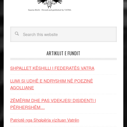
ARTIKUJT E FUNDIT
SHPALLET KËSHILLI I FEDERATËS VATRA
LUMI SI UDHË E NDRYSHIM NË POEZINË
AGOLLIANE
ZËMËRIM DHE PAS VDEKJES! DISIDENTI I
PËRHERSHËM…
Patriotë nga Shqipëria vizituan Vatrën