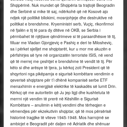
Shqipërinë. Nuk mundet që Shqipëria ta trajtojë Beogradin
dhe Serbinë si mike të saj, ndërkohë që në Kosovë ajo
ndjek një politikë bllokimi, mosnjohjeje dhe destruktive në
politikat e brendshme. Kryeministri serb, Vuçiç, rikonfirmoi
në fjalën e tij të para dy ditëve në OKB, se Serbia i
përmbahet të njëjtave qëndrimeve si të paraardhësve të tij,
filluar me Vladan Gjorgjeviç e Pashiç e deri te Milosheviç,
sa i përket sjelljet me shqiptarët, kur u mor me akuzën e
përfshirjes së tyre në organizatën terroriste ISIS, në vend
që të merrej me çeshtjet e brendshme të vendit të tij. Për
këto si dhe arësye të tjera, ju kërkoj zoti President që të
shqyrtoni nga pikëpamja e sigurisë kombëtare vendimin e
qeverisë shqiptare për t’i dhënë kompanisë serbe ETF
menaxhimin e energjisë elektrike të kaskadës së lumit Drin.
Kërkoj që me autoritetin që Ju jep ligji dhe kushtetuta të
merrni një vendim të prerë në Këshillin e Sigurisë
Kombëtare – anulimin e këtij vendimi dhe tërheqjen e
vëmendjes për ekzekutivin shqiptar, që të mos përsërisë
historinë tragjike të viteve 1945-1948. Mos harrojmë se
ambicjet e Beogradit për daljen në Adriatik dhe shënuar