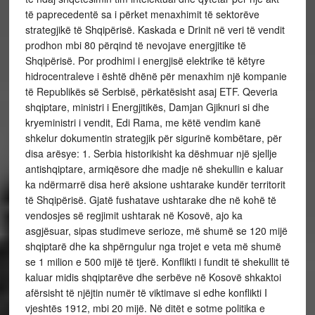
të paprecedentë sa i përket menaxhimit të sektorëve
strategjikë të Shqipërisë. Kaskada e Drinit në veri të vendit
prodhon mbi 80 përqind të nevojave energjitike të
Shqipërisë. Por prodhimi i energjisë elektrike të këtyre
hidrocentraleve i është dhënë për menaxhim një kompanie
të Republikës së Serbisë, përkatësisht asaj ETF. Qeveria
shqiptare, ministri i Energjitikës, Damjan Gjiknuri si dhe
kryeministri i vendit, Edi Rama, me këtë vendim kanë
shkelur dokumentin strategjik për sigurinë kombëtare, për
disa arësye: 1. Serbia historikisht ka dëshmuar një sjellje
antishqiptare, armiqësore dhe madje në shekullin e kaluar
ka ndërmarrë disa herë aksione ushtarake kundër territorit
të Shqipërisë. Gjatë fushatave ushtarake dhe në kohë të
vendosjes së regjimit ushtarak në Kosovë, ajo ka
asgjësuar, sipas studimeve serioze, më shumë se 120 mijë
shqiptarë dhe ka shpërngulur nga trojet e veta më shumë
se 1 milion e 500 mijë të tjerë. Konflikti i fundit të shekullit të
kaluar midis shqiptarëve dhe serbëve në Kosovë shkaktoi
afërsisht të njëjtin numër të viktimave si edhe konflikti I
vjeshtës 1912, mbi 20 mijë. Në ditët e sotme politika e