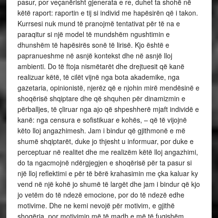
pasur, por veçanërisht gjenerata e re, duhet ta shohë në
këtë raport: raportin e tij si individ me hapësirën që i takon.
Kurrsesi nuk mund të pranojmë tentativat për të na e
paraqitur si një model të mundshëm ngushtimin e
dhunshëm të hapësirës sonë të lirisë. Kjo është e
papranueshme në asnjë kontekst dhe në asnjë lloj
ambienti. Do të ftoja nismëtarët dhe drejtuesit që kanë
realizuar këtë, të cilët vijnë nga bota akademike, nga
gazetaria, opinionistë, njerëz që e njohin mirë mendësinë e
shoqërisë shqiptare dhe që shquhen për dinamizmin e
përballjes, të çliruar nga ajo që shpeshherë mjaft individë e
kanë: nga censura e sofistikuar e kohës, – që të vijojnë
këto lloj angazhimesh. Jam i bindur që gjithmonë e më
shumë shqiptarët, duke jo thjesht u informuar, por duke e
perceptuar në realitet dhe me realizëm këtë lloj angazhimi,
do ta ngacmojnë ndërgjegjen e shoqërisë për ta pasur si
një lloj reflektimi e për të bërë krahasimin me çka kaluar ky
vend në një kohë jo shumë të largët dhe jam i bindur që kjo
jo vetëm do të ndezë emocione, por do të ndezë edhe
motivime. Dhe ne kemi nevojë për motivim, e gjithë
shoqëria, por motivimin më të madh e më të fuqishëm