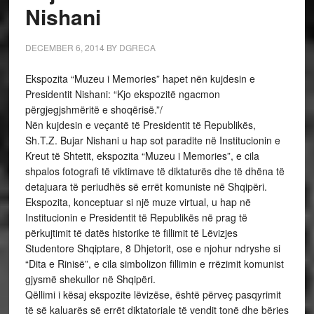
Nishani
DECEMBER 6, 2014
BY
DGRECA
Ekspozita “Muzeu i Memories” hapet nën kujdesin e
Presidentit Nishani: “Kjo ekspozitë ngacmon
përgjegjshmëritë e shoqërisë.”/
Nën kujdesin e veçantë të Presidentit të Republikës,
Sh.T.Z. Bujar Nishani u hap sot paradite në Institucionin e
Kreut të Shtetit, ekspozita “Muzeu i Memories”, e cila
shpalos fotografi të viktimave të diktaturës dhe të dhëna të
detajuara të periudhës së errët komuniste në Shqipëri.
Ekspozita, konceptuar si një muze virtual, u hap në
Institucionin e Presidentit të Republikës në prag të
përkujtimit të datës historike të fillimit të Lëvizjes
Studentore Shqiptare, 8 Dhjetorit, ose e njohur ndryshe si
“Dita e Rinisë”, e cila simbolizon fillimin e rrëzimit komunist
gjysmë shekullor në Shqipëri.
Qëllimi i kësaj ekspozite lëvizëse, është përveç pasqyrimit
të së kaluarës së errët diktatoriale të vendit tonë dhe bërjes