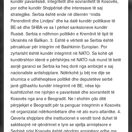
kundër pavarësisë, integritetit dhe sovranitetit të Kosovës,
por edhe kundër Shqipërisë dhe interesave të saj
strategjike. Serbia është ende në dilemën “midis
Perendimit dhe Lindjes” dhe ka dalë kundër politikave të
BE-së dhe SHBA-ve sa I përket sanksioneve kundër
Rusisë. Serbia e ndihmon politikën e Kremlinit të tipit të
Ukrainës në Ballkan. 3. Eshtë e vërtetë se Serbia është
përcaktuar për integrim në Bashkimin Europian. Por
zyrtarisht është kundër integrimit në NATO. Sa kohë që
kundërshton idenë e përfshirjes në NATO nuk mund të ketë
asnjë garanci se Serbia ka heq dorë nga ambicjet e saj
nacionaliste antishqiptare. Ndërkohë ju bëj me dije se
shumica e udhëheqësve politikë dhe deputetëve serbë
janë gjithashtu kundër integrimit në BE, nëse kjo
kushtëzohet me njohjen e pavarësisë dhe sovranitetit të
Kosovës nga ana e Beogradit. Ne i shohim çdo ditë
përpjekjet e Beogradit për ta penguar integrimin e Kosovës
në organizatat ndërkombëtare dhe në ato euro-atlantike. 4.
Qeveria shqiptare dhe institucionet e vendit tonë duhet të
saktësojnë në qëndrimet e tyre se sjellja armiqësore e
Serbisë ndaj Kosovës është qëndrim armiqësor edhe me