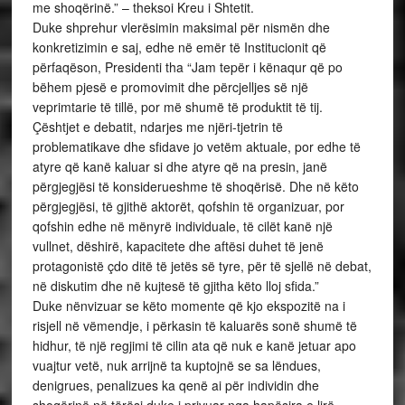
me shoqërinë.” – theksoi Kreu i Shtetit.
Duke shprehur vlerësimin maksimal për nismën dhe
konkretizimin e saj, edhe në emër të Institucionit që
përfaqëson, Presidenti tha “Jam tepër i kënaqur që po
bëhem pjesë e promovimit dhe përcjelljes së një
veprimtarie të tillë, por më shumë të produktit të tij.
Çështjet e debatit, ndarjes me njëri-tjetrin të
problematikave dhe sfidave jo vetëm aktuale, por edhe të
atyre që kanë kaluar si dhe atyre që na presin, janë
përgjegjësi të konsiderueshme të shoqërisë. Dhe në këto
përgjegjësi, të gjithë aktorët, qofshin të organizuar, por
qofshin edhe në mënyrë individuale, të cilët kanë një
vullnet, dëshirë, kapacitete dhe aftësi duhet të jenë
protagonistë çdo ditë të jetës së tyre, për të sjellë në debat,
në diskutim dhe në kujtesë të gjitha këto lloj sfida.”
Duke nënvizuar se këto momente që kjo ekspozitë na i
risjell në vëmendje, i përkasin të kaluarës sonë shumë të
hidhur, të një regjimi të cilin ata që nuk e kanë jetuar apo
vuajtur vetë, nuk arrijnë ta kuptojnë se sa lëndues,
denigrues, penalizues ka qenë ai për individin dhe