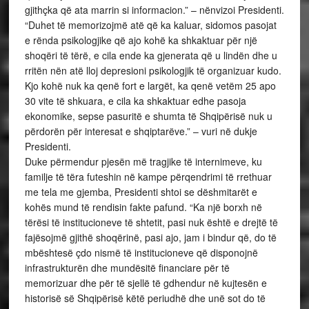
gjithçka që ata marrin si informacion.” – nënvizoi Presidenti.
“Duhet të memorizojmë atë që ka kaluar, sidomos pasojat
e rënda psikologjike që ajo kohë ka shkaktuar për një
shoqëri të tërë, e cila ende ka gjenerata që u lindën dhe u
rritën nën atë lloj depresioni psikologjik të organizuar kudo.
Kjo kohë nuk ka qenë fort e largët, ka qenë vetëm 25 apo
30 vite të shkuara, e cila ka shkaktuar edhe pasoja
ekonomike, sepse pasuritë e shumta të Shqipërisë nuk u
përdorën për interesat e shqiptarëve.” – vuri në dukje
Presidenti.
Duke përmendur pjesën më tragjike të internimeve, ku
familje të tëra futeshin në kampe përqendrimi të rrethuar
me tela me gjemba, Presidenti shtoi se dëshmitarët e
kohës mund të rendisin fakte pafund. “Ka një borxh në
tërësi të institucioneve të shtetit, pasi nuk është e drejtë të
fajësojmë gjithë shoqërinë, pasi ajo, jam i bindur që, do të
mbështesë çdo nismë të institucioneve që disponojnë
infrastrukturën dhe mundësitë financiare për të
memorizuar dhe për të sjellë të gdhendur në kujtesën e
historisë së Shqipërisë këtë periudhë dhe unë sot do të