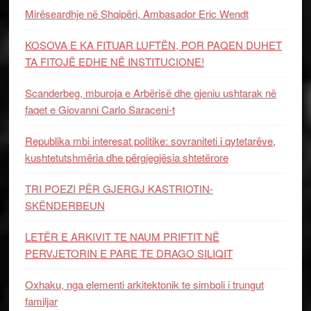
Mirëseardhje në Shqipëri, Ambasador Eric Wendt
KOSOVA E KA FITUAR LUFTËN, POR PAQEN DUHET
TA FITOJË EDHE NË INSTITUCIONE!
Scanderbeg, mburoja e Arbërisë dhe gjeniu ushtarak në
faqet e Giovanni Carlo Saraceni-t
Republika mbi interesat politike: sovraniteti i qytetarëve,
kushtetutshmëria dhe përgjegjësia shtetërore
TRI POEZI PËR GJERGJ KASTRIOTIN-
SKËNDERBEUN
LETËR E ARKIVIT TE NAUM PRIFTIT NË
PERVJETORIN E PARE TE DRAGO SILIQIT
Oxhaku, nga elementi arkitektonik te simboli i trungut
familjar