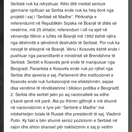
Serbisë nuk ka ndryshuar. Këto ditë mediat serioze
gjermane njoftuan se Serbia ende nuk ka heq dorë nga
projekti i saj i “Serbisë së Madhe”. Përkrahja e
referendumit në Republikën Srpska në Bosnjë të ditës së
nesërme, më 25 shtator, referendum i cili na sjell në
vëmendje fillimin e luftës në Bosnjë më 1992 është njëra
nga dëshmitë e qëndrimit destruktiv të Serbisë. Por nuk ka
nevojë të shkojmë në Bosnjë. Veriu i Kosovës është ende i
pushtuar nga paramilitarët e ministrisë së Brendshme të
Serbisë. Serbët e Kosovës janë ende të manipuluar nga
Beogradi. Pavarësia e Kosovës ende nuk po njihet nga
Serbia dhe qeveria e saj. Parlamenti dhe institucionet e
Kosovës ende nuk funksionojnë me efektshmëri, sepse
disa vendime të rëndësishme i bllokon politika e Beogradit.
2. Serbia dhe serbët jaën po aq nacionalistë sa edhe
ç’kanë qenë më parë. Ata po thirren gjithnjë e më shumë
në nacionalizmin e tyre për “Serbinë e Madhe” me
mbështetjen totale të Rusisë dhe presidentit të saj, Vladimir
Putin. Ky fakt e bën shumë serioz pozicionin e Serbisë në
rajon dhe shton shanset për riaktivizimin e saj jo vetëm