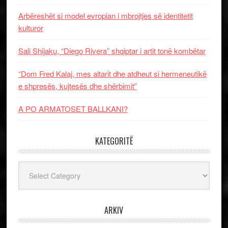
Arbëreshët si model evropian i mbrojtjes së identitetit
kulturor
Sali Shijaku, “Diego Rivera” shqiptar i artit tonë kombëtar
“Dom Fred Kalaj, mes altarit dhe atdheut si hermeneutikë
e shpresës, kujtesës dhe shërbimit”
A PO ARMATOSET BALLKANI?
KATEGORITË
Kategoritë
ARKIV