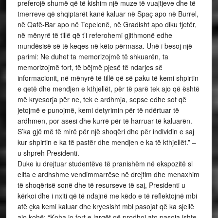
preferojë shumë që të kishim një muze të vuajtjeve dhe të
tmerreve që shqiptarët kanë kaluar në Spaç apo në Burrel,
në Qafë-Bar apo në Tepelenë, në Gradisht apo diku tjetër,
në mënyrë të tillë që t’i referohemi gjithmonë edhe
mundësisë së të keqes në këto përmasa. Unë i besoj një
parimi: Ne duhet ta memorizojmë të shkuarën, ta
memorizojmë fort, të bëjmë pjesë të ndarjes së
informacionit, në mënyrë të tillë që së paku të kemi shpirtin
e qetë dhe mendjen e kthjellët, për të parë tek ajo që është
më kryesorja për ne, tek e ardhmja, sepse edhe sot që
jetojmë e punojmë, kemi detyrimin për të ndërtuar të
ardhmen, por asesi dhe kurrë për të harruar të kaluarën.
S’ka gjë më të mirë për një shoqëri dhe për individin e saj
kur shpirtin e ka të pastër dhe mendjen e ka të kthjellët.” –
u shpreh Presidenti.
Duke iu drejtuar studentëve të pranishëm në ekspozitë si
elita e ardhshme vendimmarrëse në drejtim dhe menaxhim
të shoqërisë sonë dhe të resurseve të saj, Presidenti u
kërkoi dhe i nxiti që të ndajnë me këdo e të reflektojnë mbi
atë çka kemi kaluar dhe kryesisht mbi pasojat që ka sjellë
ajo kohë: “Koha jo fort e largët që prodhoi ato pasoja ishte