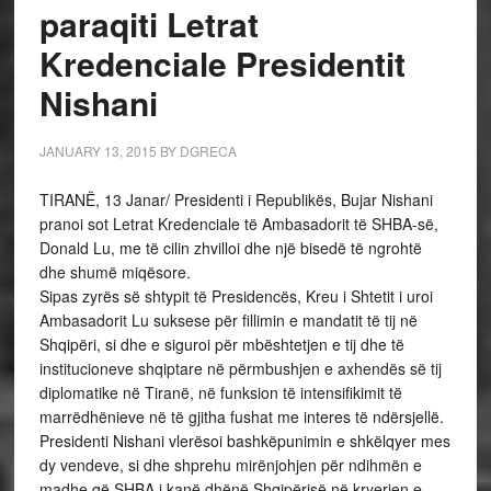
paraqiti Letrat
Kredenciale Presidentit
Nishani
JANUARY 13, 2015
BY
DGRECA
TIRANË, 13 Janar/ Presidenti i Republikës, Bujar Nishani
pranoi sot Letrat Kredenciale të Ambasadorit të SHBA-së,
Donald Lu, me të cilin zhvilloi dhe një bisedë të ngrohtë
dhe shumë miqësore.
Sipas zyrës së shtypit të Presidencës, Kreu i Shtetit i uroi
Ambasadorit Lu suksese për fillimin e mandatit të tij në
Shqipëri, si dhe e siguroi për mbështetjen e tij dhe të
institucioneve shqiptare në përmbushjen e axhendës së tij
diplomatike në Tiranë, në funksion të intensifikimit të
marrëdhënieve në të gjitha fushat me interes të ndërsjellë.
Presidenti Nishani vlerësoi bashkëpunimin e shkëlqyer mes
dy vendeve, si dhe shprehu mirënjohjen për ndihmën e
madhe që SHBA i kanë dhënë Shqipërisë në kryerjen e