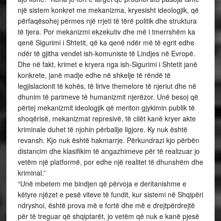
një sistem konkret me mekanizma, kryesisht ideologjik, që
përfaqësohej përmes një rrjeti të tërë politik dhe struktura
të tjera. Por mekanizmi ekzekutiv dhe më i tmerrshëm ka
qenë Sigurimi i Shtetit, që ka qenë ndër më të egrit edhe
ndër të gjitha vendet ish-komuniste të Lindjes në Evropë.
Dhe në fakt, krimet e kryera nga ish-Sigurimi i Shtetit janë
konkrete, janë madje edhe në shkelje të rëndë të
legjislacionit të kohës, të lirive themelore të njeriut dhe në
dhunim të parimeve të humanizmit njerëzor. Unë besoj që
përtej mekanizmit ideologjik që meriton gjykimin publik të
shoqërisë, mekanizmat represivë, të cilët kanë kryer akte
kriminale duhet të njohin përballje ligjore. Ky nuk është
revansh. Kjo nuk është hakmarrje. Përkundrazi kjo përbën
distancim dhe klasifikim të angazhimeve për të realizuar jo
vetëm një platformë, por edhe një realitet të dhunshëm dhe
kriminal.”
“Unë mbetem me bindjen që përvoja e deritanishme e
këtyre njëzet e pesë viteve të fundit, kur sistemi në Shqipëri
ndryshoi, është prova më e fortë dhe më e drejtpërdrejtë
për të treguar që shqiptarët, jo vetëm që nuk e kanë pjesë