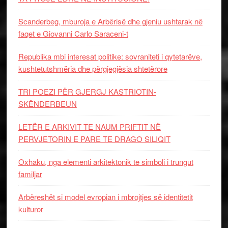
Scanderbeg, mburoja e Arbërisë dhe gjeniu ushtarak në
faqet e Giovanni Carlo Saraceni-t
Republika mbi interesat politike: sovraniteti i qytetarëve,
kushtetutshmëria dhe përgjegjësia shtetërore
TRI POEZI PËR GJERGJ KASTRIOTIN-
SKËNDERBEUN
LETËR E ARKIVIT TE NAUM PRIFTIT NË
PERVJETORIN E PARE TE DRAGO SILIQIT
Oxhaku, nga elementi arkitektonik te simboli i trungut
familjar
Arbëreshët si model evropian i mbrojtjes së identitetit
kulturor