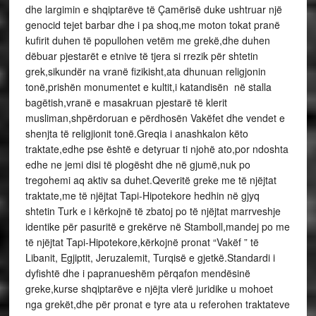
dhe largimin e shqiptarëve të Çamërisë duke ushtruar një
genocid tejet barbar dhe i pa shoq,me moton tokat pranë
kufirit duhen të popullohen vetëm me grekë,dhe duhen
dëbuar pjestarët e etnive të tjera si rrezik për shtetin
grek,sikundër na vranë fizikisht,ata dhunuan religjonin
tonë,prishën monumentet e kultit,i katandisën në stalla
bagëtish,vranë e masakruan pjestarë të klerit
musliman,shpërdoruan e përdhosën Vakëfet dhe vendet e
shenjta të religjionit tonë.Greqia i anashkalon këto
traktate,edhe pse është e detyruar ti njohë ato,por ndoshta
edhe ne jemi disi të plogësht dhe në gjumë,nuk po
tregohemi aq aktiv sa duhet.Qeveritë greke me të njëjtat
traktate,me të njëjtat Tapi-Hipotekore hedhin në gjyq
shtetin Turk e i kërkojnë të zbatoj po të njëjtat marrveshje
identike për pasuritë e grekërve në Stamboll,mandej po me
të njëjtat Tapi-Hipotekore,kërkojnë pronat “Vakëf ” të
Libanit, Egjiptit, Jeruzalemit, Turqisë e gjetkë.Standardi i
dyfishtë dhe i papranueshëm përqafon mendësinë
greke,kurse shqiptarëve e njëjta vlerë juridike u mohoet
nga grekët,dhe për pronat e tyre ata u referohen traktateve