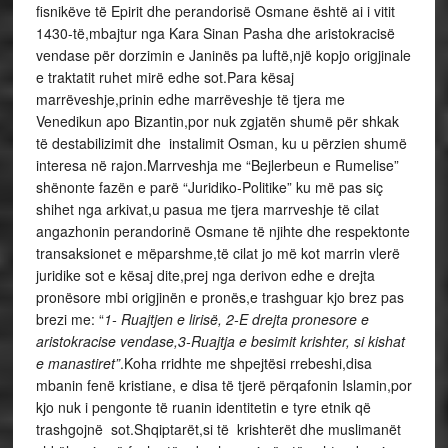
fisnikëve të Epirit dhe perandorisë Osmane është ai i vitit
1430-të,mbajtur nga Kara Sinan Pasha dhe aristokracisë
vendase për dorzimin e Janinës pa luftë,një kopjo origjinale
e traktatit ruhet mirë edhe sot.Para kësaj
marrëveshje,prinin edhe marrëveshje të tjera me
Venedikun apo Bizantin,por nuk zgjatën shumë për shkak
të destabilizimit dhe instalimit Osman, ku u përzien shumë
interesa në rajon.Marrveshja me “Bejlerbeun e Rumelise”
shënonte fazën e parë “Juridiko-Politike” ku më pas siç
shihet nga arkivat,u pasua me tjera marrveshje të cilat
angazhonin perandorinë Osmane të njihte dhe respektonte
transaksionet e mëparshme,të cilat jo më kot marrin vlerë
juridike sot e kësaj dite,prej nga derivon edhe e drejta
pronësore mbi origjinën e pronës,e trashguar kjo brez pas
brezi me: “
1- Ruajtjen e lirisë, 2-E drejta pronesore e
aristokracise vendase,3-Ruajtja e besimit krishter, si kishat
e manastiret”
.Koha rridhte me shpejtësi rrebeshi,disa
mbanin fenë kristiane, e disa të tjerë përqafonin Islamin,por
kjo nuk i pengonte të ruanin identitetin e tyre etnik që
trashgojnë sot.Shqiptarët,si të krishterët dhe muslimanët