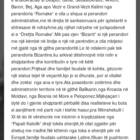
Baron, Bej, Aga apo Vezir e Grand-Vezir.Kalimi nga
perandoria “Romake” e cila u shqua si perandori
administrative,me të drejta të sanksionuara për qytetarët e
shtresave të ndrsyhme,siç njihet ndryshe në jurispodencë
si e “Dretjta Romake”.Më pas vjen “Bizanti” si një perandori
me një këmbë në lindje e një në perëndim,e cila mbijetoi
më gjatë nga të gjitha perandoritë.Le të ndalemi pak tek
perandoria Bizantine,ku arkivat dëshmojnë mbi rolin e
shqiptarëve dhe kontributin e tyre në këtë
perandori.Prijësat dhe familjet feudale të kohës, gëzonin
një status tejet të veçantë,kjo jo si dhurate, por si vitaliet
dhe zotësi nga ana e tyre.Ata poseidonin zotërime dhe
administronin territore në të gjithë Ballkanin,nga Kroacia në
Moldavi, nga Bosnia në More e Peloponez.Mijëvjaçari i
dytë do i gjente shqiptarët përballë disa realiteteve ku bota
si asnjëherë më parë nuk i kishte hasur,pra fillimshekulli i
XI-të do të vërshonte me inicimin e kryqëzatave nga
“Papati Katolik” drejt tokës shenjtë,të cilat zgjatën për
shekuj me rradhë.Në kthimin nga toka e shenjtë për në
Evropë,familje feudalo-ushtarake Latine,filluan të pushtonin