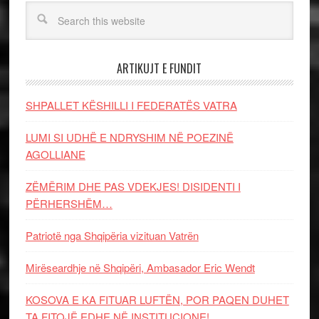
ARTIKUJT E FUNDIT
SHPALLET KËSHILLI I FEDERATËS VATRA
LUMI SI UDHË E NDRYSHIM NË POEZINË
AGOLLIANE
ZËMËRIM DHE PAS VDEKJES! DISIDENTI I
PËRHERSHËM…
Patriotë nga Shqipëria vizituan Vatrën
Mirëseardhje në Shqipëri, Ambasador Eric Wendt
KOSOVA E KA FITUAR LUFTËN, POR PAQEN DUHET
TA FITOJË EDHE NË INSTITUCIONE!