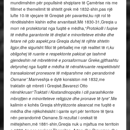
mundimshëm për popullsinë shqiptare të Çamërise nis me
fillimet e themelimit të shtetit grek më 1832-shin,pas një
lufte 10-të vjeçare të Greqisë për pavarësi,ku një rol të
rëndësishëm kishin edhe arvanitasit.Më 1830-31,Greqia u
morr në protektoriat nga fuqitë e mëdha,“
Protokolli i fuqive
të mëdha
garantonte të drejtat e minoriteteve etnike dhe
fetare në çdo aspekt,pra Greqia duhej të njihte shtetin
ligjor,
dhe sigurisht filloi të përballej me një realitet të ri
,ku
obligohej të ruante e respektonte pakicat qe tashmë
gjendeshin në mbretërinë e porsaformuar Greke,gjithashtu
detyrohej nga fuqitë e mëdha të nënshkruante respektivisht
transaksionet pronesore të mëparshme nën perandorinë
Osmane”
.Marrveshja e dytë konsiston më 1832,me
traktatin që mbreti i Greqisë,Bavarezi Otto
nënshkruan“
Traktati i Kostandinopojës i cili parashikonte
mbrojtjen e minoriteteve religjoze dhe pronave të tyre
”.Me
kalimin e kohës Greqia shfrytëzonte aleancat me fuqitë e
mëdha dhe njëkohësisht i qante syri për territore të tjera
nën perandorinë Osmane.Si rezultat i oreksit të
mëtejshem,më 1881-shin,Greqia nuk u mjaftua me territoin