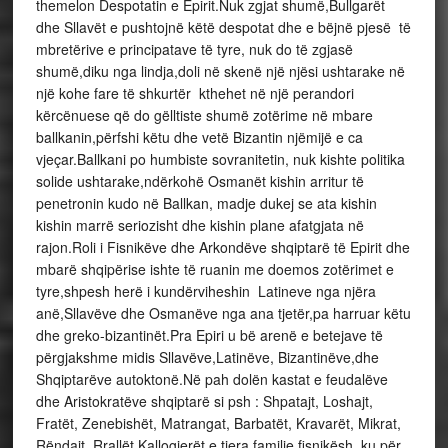
themelon Despotatin e Epirit.Nuk zgjat shumë,Bullgarët
dhe Sllavët e pushtojnë këtë despotat dhe e bëjnë pjesë të
mbretërive e principatave të tyre, nuk do të zgjasë
shumë,diku nga lindja,doli në skenë një njësi ushtarake në
një kohe fare të shkurtër kthehet në një perandori
kërcënuese që do gëlltiste shumë zotërime në mbare
ballkanin,përfshi këtu dhe vetë Bizantin njëmijë e ca
vjeçar.Ballkani po humbiste sovranitetin, nuk kishte politika
solide ushtarake,ndërkohë Osmanët kishin arritur të
penetronin kudo në Ballkan, madje dukej se ata kishin
kishin marrë seriozisht dhe kishin plane afatgjata në
rajon.Roli i Fisnikëve dhe Arkondëve shqiptarë të Epirit dhe
mbarë shqipërise ishte të ruanin me doemos zotërimet e
tyre,shpesh herë i kundërviheshin Latineve nga njëra
anë,Sllavëve dhe Osmanëve nga ana tjetër,pa harruar këtu
dhe greko-bizantinët.Pra Epiri u bë arenë e betejave të
përgjakshme midis Sllavëve,Latinëve, Bizantinëve,dhe
Shqiptarëve autoktonë.Në pah dolën kastat e feudalëve
dhe Aristokratëve shqiptarë si psh : Shpatajt, Loshajt,
Fratët, Zenebishët, Matrangat, Barbatët, Kravarët, Mikrat,
Rëndajt, Rrallët,Kallogjerët e tjera familje fisnikësh, ku për