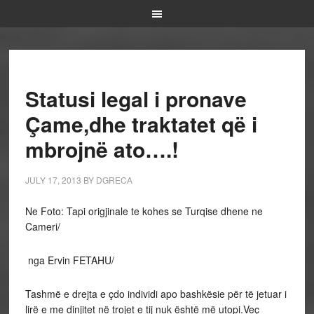
Statusi legal i pronave
Çame,dhe traktatet që i
mbrojnë ato….!
JULY 17, 2013
BY
DGRECA
Ne Foto: Tapi origjinale te kohes se Turqise dhene ne
Cameri/
nga Ervin FETAHU/
Tashmë e drejta e çdo individi apo bashkësie për të jetuar i
lirë e me dinjitet në trojet e tij nuk është më utopi.Veç