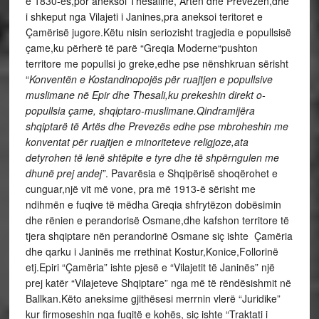
e 1830-ës,por aneksoi Thesaline, Arten dhe Prevezen,dhe
i shkeput nga Vilajeti i Janines,pra aneksoi teritoret e
Çamërisë jugore.Këtu nisin seriozisht tragjedia e popullsisë
çame,ku përherë të parë “Greqia Moderne“pushton
territore me popullsi jo greke,edhe pse nënshkruan sërisht
“
Konventën e Kostandinopojës për ruajtjen e popullsive
muslimane në Epir dhe Thesali,ku prekeshin direkt o-
popullsia çame, shqiptaro-muslimane.Qindramijëra
shqiptarë të Artës dhe Prevezës edhe pse mbroheshin me
konventat për ruajtjen e minoriteteve religjoze,ata
detyrohen të lenë shtëpite e tyre dhe të shpërngulen me
dhunë prej andej”
. Pavarësia e Shqipërisë shoqërohet e
cunguar,një vit më vone, pra më 1913-ë sërisht me
ndihmën e fuqive të mëdha Greqia shfrytëzon dobësimin
dhe rënien e perandorisë Osmane,dhe kafshon territore të
tjera shqiptare nën perandorinë Osmane siç ishte Çamëria
dhe qarku i Janinës me rrethinat Kostur,Konice,Follorinë
etj.Epiri “Çamëria” ishte pjesë e “Vilajetit të Janinës” një
prej katër “Vilajeteve Shqiptare” nga më të rëndësishmit në
Ballkan.Këto aneksime gjithësesi merrnin vlerë “Juridike”
kur firmoseshin nga fuqitë e kohës, siç ishte “Traktati i