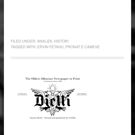
FILED UNDER:
ANALIZA
,
HISTORI
TAGGED WITH:
ERVIN FETAHU
,
PRONAT E CAMEVE