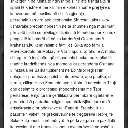
shkëlqenin në fusha të ndryshme,si në atë ushtarake si
spahi të krishterë,me kalimin e kohës shumë prej tyre u
konvertuan në muslimanë si një zgjedhje
personale,karriere,apo ekonomike.Shtresat kalorsiako-
ushtarake predominoheshin në të shumtën nga musliman,
për vetë faktin se privilegjet ishin më të mëdha,por kjo nuk i
pengoi të krishterët të bënin karrierë,si Guvernatorë
krahinash,ku kemi rastin e familjes Gjika apo familja
Mavrokordato në Moldavi e Vllahi,apo si Stratiot e Armatol,
si tregtar të fuqishëm,që dispononin banka me kapital të
madhë kredidhënës.Nga momenti ku perandoria Osmane
u instalua në Ballkan,pikërisht në Epir,filloi regjistrimi i
detajuar i pronësive , qofshin ato private, apo publike, si
ferma, çifliqe,Hase,Zeamete apo kullota të ndryshme.Titujt
dhe dëshmitë e pronësisë shoqëroheshin me Tapi
përkatëse,të njohura e çertifikuara për mbarë qytetarët e
perandorisë pa dallim religjoz apo etnik.Njihet fare mirë
aristokracia e ortodoksëve të “Fanarit” Stambollit,ku
pasuritë “ Vakëf ” të grekërve,dhe të tregtarëve Hebrej të
Selanikut,ruheshin në mënyrë të përkryer,pra me pak fjalë
konçesionet dhe transaksionet e qytetarëve të ndryshëm