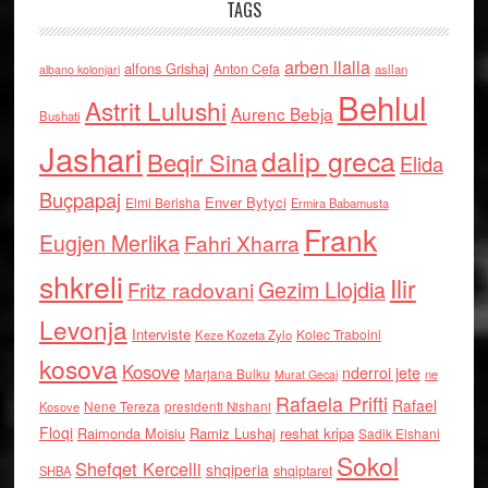
TAGS
arben llalla
alfons Grishaj
Anton Cefa
asllan
albano kolonjari
Behlul
Astrit Lulushi
Aurenc Bebja
Bushati
Jashari
dalip greca
Beqir Sina
Elida
Buçpapaj
Enver Bytyci
Elmi Berisha
Ermira Babamusta
Frank
Eugjen Merlika
Fahri Xharra
shkreli
Ilir
Gezim Llojdia
Fritz radovani
Levonja
Interviste
Kolec Traboini
Keze Kozeta Zylo
kosova
Kosove
nderroi jete
Marjana Bulku
ne
Murat Gecaj
Rafaela Prifti
Rafael
Nene Tereza
Kosove
presidenti Nishani
Floqi
Raimonda Moisiu
Ramiz Lushaj
reshat kripa
Sadik Elshani
Sokol
Shefqet Kercelli
shqiperia
shqiptaret
SHBA