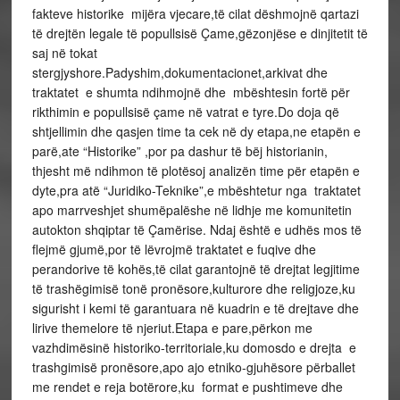
fakteve historike mijëra vjecare,të cilat dëshmojnë qartazi
të drejtën legale të popullsisë Çame,gëzonjëse e dinjitetit të
saj në tokat
stergjyshore.Padyshim,dokumentacionet,arkivat dhe
traktatet e shumta ndihmojnë dhe mbështesin fortë për
rikthimin e popullsisë çame në vatrat e tyre.Do doja që
shtjellimin dhe qasjen time ta cek në dy etapa,ne etapën e
parë,ate “Historike” ,por pa dashur të bëj historianin,
thjesht më ndihmon të plotësoj analizën time për etapën e
dyte,pra atë “Juridiko-Teknike”,e mbështetur nga traktatet
apo marrveshjet shumëpalëshe në lidhje me komunitetin
autokton shqiptar të Çamërise. Ndaj është e udhës mos të
flejmë gjumë,por të lëvrojmë traktatet e fuqive dhe
perandorive të kohës,të cilat garantojnë të drejtat legjitime
të trashëgimisë tonë pronësore,kulturore dhe religjoze,ku
sigurisht i kemi të garantuara në kuadrin e të drejtave dhe
lirive themelore të njeriut.Etapa e pare,përkon me
vazhdimësinë historiko-territoriale,ku domosdo e drejta e
trashgimisë pronësore,apo ajo etniko-gjuhësore përballet
me rendet e reja botërore,ku format e pushtimeve dhe