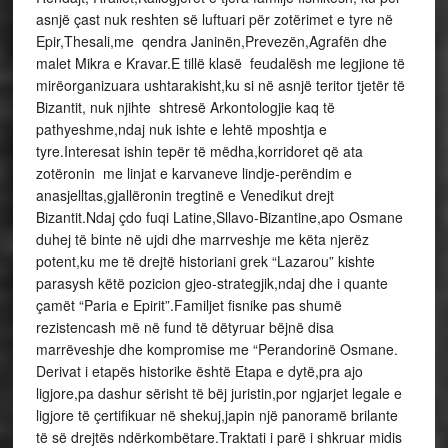
asnjë çast nuk reshten së luftuari për zotërimet e tyre në
Epir,Thesali,me qendra Janinën,Prevezën,Agrafën dhe
malet Mikra e Kravar.E tillë klasë feudalësh me legjione të
mirëorganizuara ushtarakisht,ku si në asnjë teritor tjetër të
Bizantit, nuk njihte shtresë Arkontologjie kaq të
pathyeshme,ndaj nuk ishte e lehtë mposhtja e
tyre.Interesat ishin tepër të mëdha,korridoret që ata
zotëronin me linjat e karvaneve lindje-perëndim e
anasjelltas,gjallëronin tregtinë e Venedikut drejt
Bizantit.Ndaj çdo fuqi Latine,Sllavo-Bizantine,apo Osmane
duhej të binte në ujdi dhe marrveshje me këta njerëz
potent,ku me të drejtë historiani grek “Lazarou” kishte
parasysh këtë pozicion gjeo-strategjik,ndaj dhe i quante
çamët “Paria e Epirit”.Familjet fisnike pas shumë
rezistencash më në fund të dëtyruar bëjnë disa
marrëveshje dhe kompromise me “Perandorinë Osmane.
Derivat i etapës historike është Etapa e dytë,pra ajo
ligjore,pa dashur sërisht të bëj juristin,por ngjarjet legale e
ligjore të çertifikuar në shekuj,japin një panoramë brilante
të së drejtës ndërkombëtare.Traktati i parë i shkruar midis