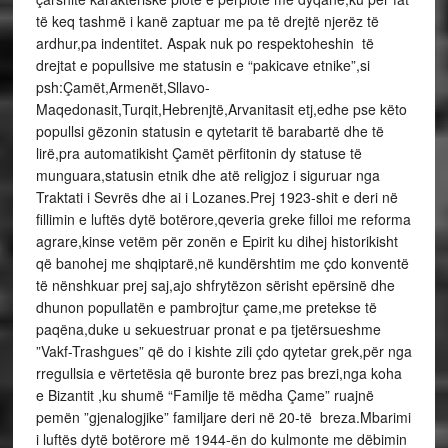
të keq tashmë i kanë zaptuar me pa të drejtë njerëz të
ardhur,pa indentitet. Aspak nuk po respektoheshin të
drejtat e popullsive me statusin e “pakicave etnike”,si
psh:Çamët,Armenët,Sllavo-
Maqedonasit,Turqit,Hebrenjtë,Arvanitasit etj,edhe pse këto
popullsi gëzonin statusin e qytetarit të barabartë dhe të
lirë,pra automatikisht Çamët përfitonin dy statuse të
munguara,statusin etnik dhe atë religjoz i siguruar nga
Traktati i Sevrës dhe ai i Lozanes.Prej 1923-shit e deri në
fillimin e luftës dytë botërore,qeveria greke filloi me reforma
agrare,kinse vetëm për zonën e Epirit ku dihej historikisht
që banohej me shqiptarë,në kundërshtim me çdo konventë
të nënshkuar prej saj,ajo shfrytëzon sërisht epërsinë dhe
dhunon popullatën e pambrojtur çame,me pretekse të
paqëna,duke u sekuestruar pronat e pa tjetërsueshme
”Vakf-Trashgues” që do i kishte zili çdo qytetar grek,për nga
rregullsia e vërtetësia që buronte brez pas brezi,nga koha
e Bizantit ,ku shumë “Familje të mëdha Çame” ruajnë
pemën ”gjenalogjike” familjare deri në 20-të breza.Mbarimi
i luftës dytë botërore më 1944-ën do kulmonte me dëbimin