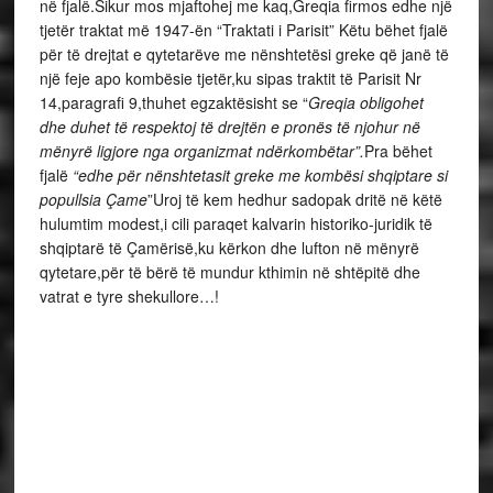
në fjalë.Sikur mos mjaftohej me kaq,Greqia firmos edhe një
tjetër traktat më 1947-ën “Traktati i Parisit” Këtu bëhet fjalë
për të drejtat e qytetarëve me nënshtetësi greke që janë të
një feje apo kombësie tjetër,ku sipas traktit të Parisit Nr
14,paragrafi 9,thuhet egzaktësisht se “
Greqia obligohet
dhe duhet të respektoj të drejtën e pronës të njohur në
mënyrë ligjore nga organizmat ndërkombëtar”.
Pra bëhet
fjalë
“edhe për nënshtetasit greke me kombësi shqiptare si
popullsia Çame
”Uroj të kem hedhur sadopak dritë në këtë
hulumtim modest,i cili paraqet kalvarin historiko-juridik të
shqiptarë të Çamërisë,ku kërkon dhe lufton në mënyrë
qytetare,për të bërë të mundur kthimin në shtëpitë dhe
vatrat e tyre shekullore…!