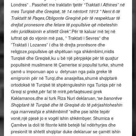
Londres” . Pasohet me traktatin tjetër
“Traktati i Athines” në
mes Turqisë dhe Greqisë, të 14 nëntorit 1913 ” Neni 6-të
Traktatit të Paqes,Obligonte Greqinë për të respektuar të
drejtat pronesore dhe fetare të popullsive që mbeteshin
nën juridiksionin e shtetit Grek”
.Për të kaluar më tej në
luftrat që do vijonin më pas, ” Traktati i Sevres” dhe
”Traktati i Lozanes” i dha të drejta pronësore dhe
religjoze,popullsive që shpëtuan nga shkëmbimi,midis
Turqisë dhe Greqisë,ku u bë një përpjekje për të quajtur
popullsinë muslimane të Çamerise si popullsi turke, shumë
çamë u imponuan apo u detyruan nga pala greke të
emigronin për në Turqi,dhe anasjeltas,shumë shqiptarë
ortodoksë të Turqisë të shpërnguleshin nga Turiqa për në
Greqi si grekë,për fat të mirë,përfaqësuesi grek
Kaklamanos,dhe ai turk Riza Nuri deklaruan,
“se banorëve
Shqiptarë të Turqisë dhe të Greqisë do të përjashtoheshin
nga marrveshja e shkëmbimit
”edhe pse ishte tepër
vonë,një pjesë jo e vogël ishin shkëmbyer. Shumica e
Çamëve ia doli të fitonte këtë betejë fal ndërhyrjes dhe
presionit të shtetit shqiptar duke deklaruar se çamët ishin