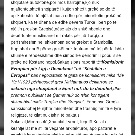
shqiptarë autoktonë,por mos harrojme,kjo nuk
mjaftonte,shteti shqiptarë i kujton shtetit grekë se do të
aplikoheshin të njëjtat masa edhe për minoritetin grekë në
shqipëri, ka të dhëna që edhe qeveria Turke i bëri po të
njëjtin presion Greqisë,nëse ajo do shkëmbente dhe
depërtonte muslimanet e Trakës për në Turqi,do
përfshiheshin në shkëmbim edhe grekët e Stambollit.
Kuptohet qartë përse grekët nuk tentuan më tej,për ta ishte
shumë e rëndësishme dhe simbolike qëndrimi i popullsisë
greke në Kostandinopol.Sakaq sipas raportit të
“
Komisionit
Evropian
për Ligj e Demokraci
“në “Këshillin e
Evropes”
pas negociatash të gjata në komisionin miks “Më
19/1/1923 përfaqsuesi grek Kaklamanos deklarron se
askush nga shqiptarët e Epirit nuk do
të dëbohet
,dhe
premton publikisht se Çamët nuk do ishin kontigjent
shkembimi midis Turqise dhe Greqise”
. Edhe pse Greqia
sanksionohej të njihte minoritetet dhe trashëgimnitë e tyre
religjoze, të cilat nuk ishin të pakta,si
Shkollat,Medresetë,Xhamiat,Tyrbet,Teqetë,Kullat e
kështjellat me stil të veçantë arkitekturor, apo pazaret e
çarshitë karakteriske plotë e përplotë me dyqane,ku për fat