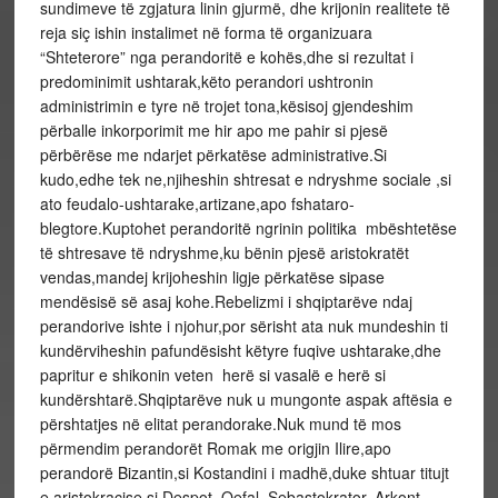
sundimeve të zgjatura linin gjurmë, dhe krijonin realitete të
reja siç ishin instalimet në forma të organizuara
“Shteterore” nga perandoritë e kohës,dhe si rezultat i
predominimit ushtarak,këto perandori ushtronin
administrimin e tyre në trojet tona,kësisoj gjendeshim
përballe inkorporimit me hir apo me pahir si pjesë
përbërëse me ndarjet përkatëse administrative.Si
kudo,edhe tek ne,njiheshin shtresat e ndryshme sociale ,si
ato feudalo-ushtarake,artizane,apo fshataro-
blegtore.Kuptohet perandoritë ngrinin politika mbështetëse
të shtresave të ndryshme,ku bënin pjesë aristokratët
vendas,mandej krijoheshin ligje përkatëse sipase
mendësisë së asaj kohe.Rebelizmi i shqiptarëve ndaj
perandorive ishte i njohur,por sërisht ata nuk mundeshin ti
kundërviheshin pafundësisht këtyre fuqive ushtarake,dhe
papritur e shikonin veten herë si vasalë e herë si
kundërshtarë.Shqiptarëve nuk u mungonte aspak aftësia e
përshtatjes në elitat perandorake.Nuk mund të mos
përmendim perandorët Romak me origjin Ilire,apo
perandorë Bizantin,si Kostandini i madhë,duke shtuar titujt
e aristokracise si Despot, Qefal, Sebastokrator, Arkont,