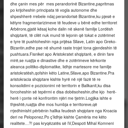
dhe çanin mes për mes perandorinë Bizantine,papritmas
po krijoheshin principata të vogla autonome dhe
shpeshherë rrebele ndaj perandorisë Bizantine,ku pjesë e
këtyre fragmentarizimeve të feudeve u bënë edhe territoret
Arbërore,gjatë kësaj kohe dalin në skenë familje Lordësh
shqiptarë, të cilët nuk mund të lejonin që tokat e zotërimet
e tyre të pushtoheshin nga prijësa Sllave, Latin apo Greko-
Bizantin,edhe pse në shumë raste trojet tona gjendeshin të
pushtuara.Fisniket apo Aristokratet shqiptarë, e dinin fare
mirë,se ruajtja e dinastive dhe e zotërimeve kërkonte
aleanca politiko-diplomatike, lidhje martesore me familje
aristokratësh,qofshin këto Latine,Sllave,apo Bizantine.Pra
aristokracia shqiptare kishte hyrë në një fazë të re
konsolidimi e pozicionimi në territorin e Ballkanit,ku disa
forcoheshin së tepërmi e disa dobësoheshin,dhe kjo herë-
herë i çonte në konfrontim njëri me tjetrin.Logjika ishte e
thjeshtë,ruajtja dhe mos humbja e territoreve,që
rrjedhimisht përbënin hallka feudesh shqiptare nga Kroacia
deri ne Peloponez.Po ç’lidhje kishte Çamëria me këto
realitete…?! pas kryqëzatës së IV,Despoti Mihal Komneni