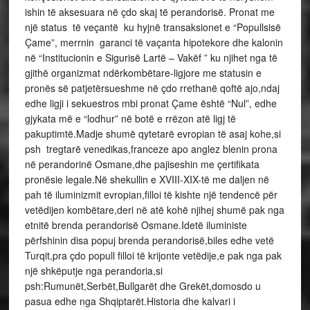
ishin të aksesuara në çdo skaj të perandorisë. Pronat me
një status të veçantë ku hyjnë transaksionet e “Popullsisë
Çame”, merrnin garanci të vaçanta hipotekore dhe kalonin
në “Institucionin e Sigurisë Lartë – Vakëf ” ku njihet nga të
gjithë organizmat ndërkombëtare-ligjore me statusin e
pronës së patjetërsueshme në çdo rrethanë qoftë ajo,ndaj
edhe ligji i sekuestros mbi pronat Çame është “Nul”, edhe
gjykata më e “lodhur” në botë e rrëzon atë ligj të
pakuptimtë.Madje shumë qytetarë evropian të asaj kohe,si
psh tregtarë venedikas,franceze apo anglez blenin prona
në perandorinë Osmane,dhe pajiseshin me çertifikata
pronësie legale.Në shekullin e XVIII-XIX-të me daljen në
pah të iluminizmit evropian,filloi të kishte një tendencë për
vetëdijen kombëtare,deri në atë kohë njihej shumë pak nga
etnitë brenda perandorisë Osmane.Idetë iluministe
përfshinin disa popuj brenda perandorisë,biles edhe vetë
Turqit,pra çdo popull filloi të krijonte vetëdije,e pak nga pak
një shkëputje nga perandoria,si
psh:Rumunët,Serbët,Bullgarët dhe Grekët,domosdo u
pasua edhe nga Shqiptarët.Historia dhe kalvari i