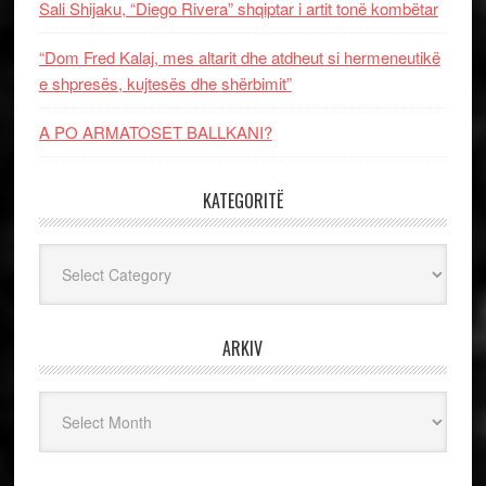
Sali Shijaku, “Diego Rivera” shqiptar i artit tonë kombëtar
“Dom Fred Kalaj, mes altarit dhe atdheut si hermeneutikë
e shpresës, kujtesës dhe shërbimit”
A PO ARMATOSET BALLKANI?
KATEGORITË
Kategoritë
ARKIV
Arkiv