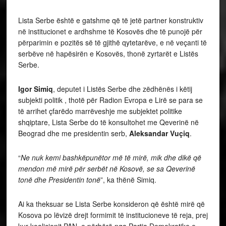
Lista Serbe është e gatshme që të jetë partner konstruktiv
në institucionet e ardhshme të Kosovës dhe të punojë për
përparimin e pozitës së të gjithë qytetarëve, e në veçanti të
serbëve në hapësirën e Kosovës, thonë zyrtarët e Listës
Serbe.
Igor Simiq
, deputet i Listës Serbe dhe zëdhënës i këtij
subjekti politik , thotë për Radion Evropa e Lirë se para se
të arrihet çfarëdo marrëveshje me subjektet politike
shqiptare, Lista Serbe do të konsultohet me Qeverinë në
Beograd dhe me presidentin serb,
Aleksandar Vuçiq
.
“
Ne nuk kemi bashkëpunëtor më të mirë, mik dhe dikë që
mendon më mirë për serbët në Kosovë, se sa Qeverinë
tonë dhe Presidentin tonë
”, ka thënë Simiq.
Ai ka theksuar se Lista Serbe konsideron që është mirë që
Kosova po lëvizë drejt formimit të institucioneve të reja, prej