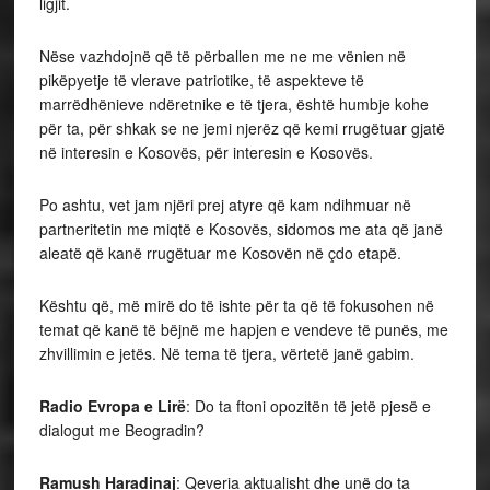
ligjit.
Nëse vazhdojnë që të përballen me ne me vënien në
pikëpyetje të vlerave patriotike, të aspekteve të
marrëdhënieve ndëretnike e të tjera, është humbje kohe
për ta, për shkak se ne jemi njerëz që kemi rrugëtuar gjatë
në interesin e Kosovës, për interesin e Kosovës.
Po ashtu, vet jam njëri prej atyre që kam ndihmuar në
partneritetin me miqtë e Kosovës, sidomos me ata që janë
aleatë që kanë rrugëtuar me Kosovën në çdo etapë.
Kështu që, më mirë do të ishte për ta që të fokusohen në
temat që kanë të bëjnë me hapjen e vendeve të punës, me
zhvillimin e jetës. Në tema të tjera, vërtetë janë gabim.
Radio Evropa e Lirë
: Do ta ftoni opozitën të jetë pjesë e
dialogut me Beogradin?
Ramush Haradinaj
: Qeveria aktualisht dhe unë do ta