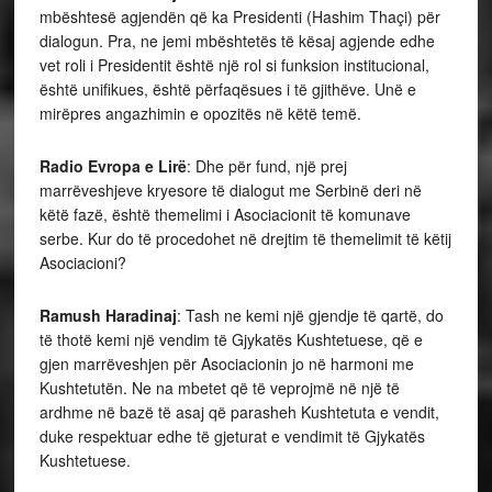
mbështesë agjendën që ka Presidenti (Hashim Thaçi) për
dialogun. Pra, ne jemi mbështetës të kësaj agjende edhe
vet roli i Presidentit është një rol si funksion institucional,
është unifikues, është përfaqësues i të gjithëve. Unë e
mirëpres angazhimin e opozitës në këtë temë.
Radio Evropa e Lirë
: Dhe për fund, një prej
marrëveshjeve kryesore të dialogut me Serbinë deri në
këtë fazë, është themelimi i Asociacionit të komunave
serbe. Kur do të procedohet në drejtim të themelimit të këtij
Asociacioni?
Ramush Haradinaj
: Tash ne kemi një gjendje të qartë, do
të thotë kemi një vendim të Gjykatës Kushtetuese, që e
gjen marrëveshjen për Asociacionin jo në harmoni me
Kushtetutën. Ne na mbetet që të veprojmë në një të
ardhme në bazë të asaj që parasheh Kushtetuta e vendit,
duke respektuar edhe të gjeturat e vendimit të Gjykatës
Kushtetuese.