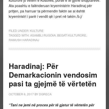
kulturore jo vetëm e Kosovës, porse e të gjithë shqiptarëve.
Ata poashtu e falënderuan kryeministrin Haradinaj për
pritjen, pa harruar ta përmendin faktin se ai është
kryeministri i parë i vendit që i pret në takim./b.j/
FILED UNDER:
KULTURE
TAGGED WITH:
ASAMBLI RUGOVA
,
BEGATI KULTURORE
,
RAMUSH HARADINAJ
Haradinaj: Për
Demarkacionin vendosim
pasi ta gjejmë të vërtetën
OCTOBER 6, 2017
BY
DGRECA
“Tani ne jemi në proces për të gjetur të vërtetën për