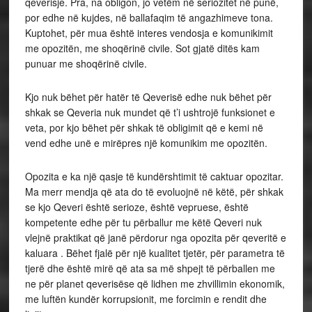
qeverisje. Pra, na obligon, jo vetëm në seriozitet në punë,
por edhe në kujdes, në ballafaqim të angazhimeve tona.
Kuptohet, për mua është interes vendosja e komunikimit
me opozitën, me shoqërinë civile. Sot gjatë ditës kam
punuar me shoqërinë civile.
Kjo nuk bëhet për hatër të Qeverisë edhe nuk bëhet për
shkak se Qeveria nuk mundet që t’i ushtrojë funksionet e
veta, por kjo bëhet për shkak të obligimit që e kemi në
vend edhe unë e mirëpres një komunikim me opozitën.
Opozita e ka një qasje të kundërshtimit të caktuar opozitar.
Ma merr mendja që ata do të evoluojnë në këtë, për shkak
se kjo Qeveri është serioze, është vepruese, është
kompetente edhe për tu përballur me këtë Qeveri nuk
vlejnë praktikat që janë përdorur nga opozita për qeveritë e
kaluara . Bëhet fjalë për një kualitet tjetër, për parametra të
tjerë dhe është mirë që ata sa më shpejt të përballen me
ne për planet qeverisëse që lidhen me zhvillimin ekonomik,
me luftën kundër korrupsionit, me forcimin e rendit dhe