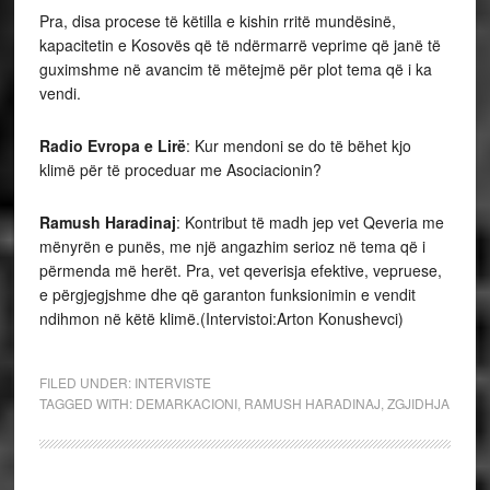
Pra, disa procese të këtilla e kishin rritë mundësinë,
kapacitetin e Kosovës që të ndërmarrë veprime që janë të
guximshme në avancim të mëtejmë për plot tema që i ka
vendi.
Radio Evropa e Lirë
: Kur mendoni se do të bëhet kjo
klimë për të proceduar me Asociacionin?
Ramush Haradinaj
: Kontribut të madh jep vet Qeveria me
mënyrën e punës, me një angazhim serioz në tema që i
përmenda më herët. Pra, vet qeverisja efektive, vepruese,
e përgjegjshme dhe që garanton funksionimin e vendit
ndihmon në këtë klimë.(Intervistoi:Arton Konushevci)
FILED UNDER:
INTERVISTE
TAGGED WITH:
DEMARKACIONI
,
RAMUSH HARADINAJ
,
ZGJIDHJA