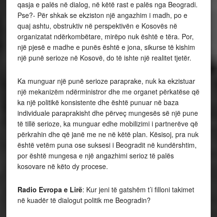
qasja e palës në dialog, në këtë rast e palës nga Beogradi.
Pse?- Për shkak se ekziston një angazhim i madh, po e
quaj ashtu, obstruktiv në perspektivën e Kosovës në
organizatat ndërkombëtare, mirëpo nuk është e tëra. Por,
një pjesë e madhe e punës është e jona, sikurse të kishim
një punë serioze në Kosovë, do të ishte një realitet tjetër.
Ka munguar një punë serioze paraprake, nuk ka ekzistuar
një mekanizëm ndërministror dhe me organet përkatëse që
ka një politikë konsistente dhe është punuar në baza
individuale paraprakisht dhe përveç mungesës së një pune
të tillë serioze, ka munguar edhe mobilizimi i partnerëve që
përkrahin dhe që janë me ne në këtë plan. Kësisoj, pra nuk
është vetëm puna ose suksesi i Beogradit në kundërshtim,
por është mungesa e një angazhimi serioz të palës
kosovare në këto dy procese.
Radio Evropa e Lirë
: Kur jeni të gatshëm t’i filloni takimet
në kuadër të dialogut politik me Beogradin?