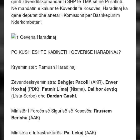
qenë zëvendëskomandant i SHP të TMK-së në Prishtinë.
Në mandatin e kaluar të Kuvendit të Kosovës, Haradinaj ka
qenë deputet dhe anëtar i Komisionit për Bashkëpunim
Ndërkombëtar”.
PO KUSH ESHTE KABINETI I QEVERISE HARADINAJ?
Kryeministër: Ramush Haradinaj
Zëvendëskryeministra:
Behgjet Pacolli
(AKR),
Enver
Hoxhaj
(PDK),
Fatmir Limaj
(Nisma),
Dalibor Jevtiq
(Lista Serbe) dhe
Dardan Gashi.
Ministër i Forcës së Sigurisë së Kosovës:
Rrustem
Berisha
(AAK)
Ministria e Infrastrukturës:
Pal Lekaj
(AAK)