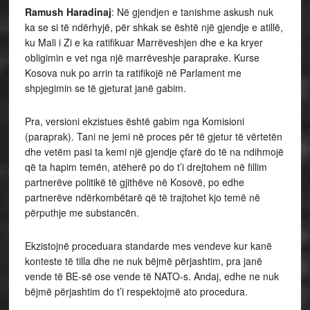
Ramush Haradinaj
: Në gjendjen e tanishme askush nuk
ka se si të ndërhyjë, për shkak se është një gjendje e atillë,
ku Mali i Zi e ka ratifikuar Marrëveshjen dhe e ka kryer
obligimin e vet nga një marrëveshje paraprake. Kurse
Kosova nuk po arrin ta ratifikojë në Parlament me
shpjegimin se të gjeturat janë gabim.
Pra, versioni ekzistues është gabim nga Komisioni
(paraprak). Tani ne jemi në proces për të gjetur të vërtetën
dhe vetëm pasi ta kemi një gjendje çfarë do të na ndihmojë
që ta hapim temën, atëherë po do t’i drejtohem në fillim
partnerëve politikë të gjithëve në Kosovë, po edhe
partnerëve ndërkombëtarë që të trajtohet kjo temë në
përputhje me substancën.
Ekzistojnë proceduara standarde mes vendeve kur kanë
konteste të tilla dhe ne nuk bëjmë përjashtim, pra janë
vende të BE-së ose vende të NATO-s. Andaj, edhe ne nuk
bëjmë përjashtim do t’i respektojmë ato procedura.