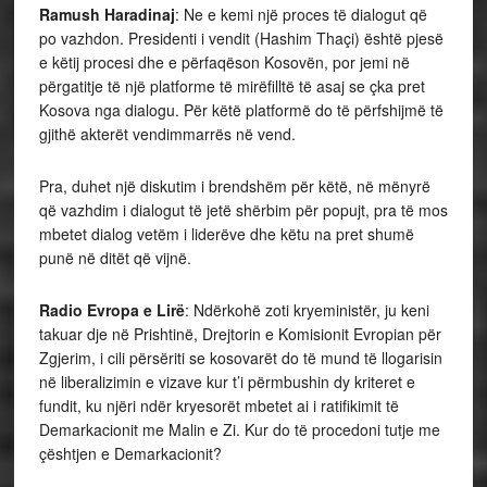
Ramush Haradinaj
: Ne e kemi një proces të dialogut që
po vazhdon. Presidenti i vendit (Hashim Thaçi) është pjesë
e këtij procesi dhe e përfaqëson Kosovën, por jemi në
përgatitje të një platforme të mirëfilltë të asaj se çka pret
Kosova nga dialogu. Për këtë platformë do të përfshijmë të
gjithë akterët vendimmarrës në vend.
Pra, duhet një diskutim i brendshëm për këtë, në mënyrë
që vazhdim i dialogut të jetë shërbim për popujt, pra të mos
mbetet dialog vetëm i liderëve dhe këtu na pret shumë
punë në ditët që vijnë.
Radio Evropa e Lirë
: Ndërkohë zoti kryeministër, ju keni
takuar dje në Prishtinë, Drejtorin e Komisionit Evropian për
Zgjerim, i cili përsëriti se kosovarët do të mund të llogarisin
në liberalizimin e vizave kur t’i përmbushin dy kriteret e
fundit, ku njëri ndër kryesorët mbetet ai i ratifikimit të
Demarkacionit me Malin e Zi. Kur do të procedoni tutje me
çështjen e Demarkacionit?