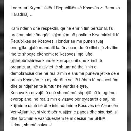
I nderuari Kryeministër i Republikës së Kosovës z. Ramush
Haradinaj…
Kam nderin dhe respektin, që në emrin tim personal, t’u
uroj me plot kënaqësi zgjedhjen në postin e Kryeministrit të
Republikës së Kosovës, i bindur se me punën tuaj
energjike gjatë mandatit katërvjeçar, do të sillni një zhvillim
më të shpejtë ekonomk të Kosovës, një luftë
gjithëpërfshirëse kundër korrupsionit dhe krimit të
organizuar, një aktivitet të shtuar në thellimin e
demokracisë dhe në realizimin e shumë punëve jetike që e
presin Kosovën, ku qytetarët e saj të bëhen të besueshëm
dhe të ndjehen të lumtur në vendin e tyre.
Kosova ka nevojë të ecë shumë më shpejtë në integrimet
everopiane, në realizimin e vizave për qytetarët e saj, në
krijimin e ushtrisë dhe inkuadrimin e Kosovës në Aleancën
Veri-Atlantike, si vlerë për ruajtjen e paqes dhe sigurisë, si
dhe forcimin e vazhdueshëm të miqësisë me SHBA.
Urime, shumë sukses!