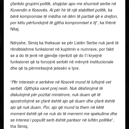
çfarëdo grupimi politik, shqiptar apo me shumicë serbe në
Kuvendin e Kosovës. Ai për hir të një stabiliteti politik, ka
bërë kompromise të mëdha në dëm të partisë që e drejton,
por këtu përfundojnë të gjitha kompromiset e tij
”, ka thënë
Nitaj.
Ndryshe, Simiq ka theksuar se për Listën Serbe nuk janë të
rëndësishme funksionet në kuptimin e numrave, por fakti
se a do të jenë në gjendje njerëzit që do t’i kryejnë
funksionet që ta forcojnë serbët në mënyrë institucionale
dhe që ta përmirësojnë jetesën e tyre.
“
Për interesin e serbëve në Kosovë mund të luftojnë vet
serbët. Gjithçka varet prej nesh. Nuk dëshirojmë të
diskutojmë për pozitat ministrore, nuk duam që të
apostrofojmë se çfarë është ajo që duam dhe çfarë është
ajo që nuk duam. Por, ajo që mund ta them në këtë
moment është që ne nuk do të merremi me spekulime dhe
se interesi i popullit serb është parësor në luftën politike
”,
tha Simiq.