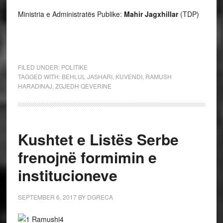
Ministria e Administratës Publike:
Mahir Jagxhillar
(TDP)
FILED UNDER:
POLITIKE
TAGGED WITH:
BEHLUL JASHARI
,
KUVENDI
,
RAMUSH
HARADINAJ
,
ZGJEDH QEVERINE
Kushtet e Listës Serbe
frenojnë formimin e
institucioneve
SEPTEMBER 6, 2017
BY
DGRECA