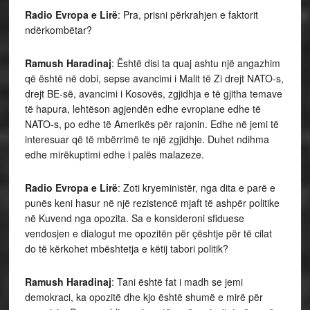
Radio Evropa e Lirë
: Pra, prisni përkrahjen e faktorit
ndërkombëtar?
Ramush Haradinaj
: Është disi ta quaj ashtu një angazhim
që është në dobi, sepse avancimi i Malit të Zi drejt NATO-s,
drejt BE-së, avancimi i Kosovës, zgjidhja e të gjitha temave
të hapura, lehtëson agjendën edhe evropiane edhe të
NATO-s, po edhe të Amerikës për rajonin. Edhe në jemi të
interesuar që të mbërrimë te një zgjidhje. Duhet ndihma
edhe mirëkuptimi edhe i palës malazeze.
Radio Evropa e Lirë
: Zoti kryeministër, nga dita e parë e
punës keni hasur në një rezistencë mjaft të ashpër politike
në Kuvend nga opozita. Sa e konsideroni sfiduese
vendosjen e dialogut me opozitën për çështje për të cilat
do të kërkohet mbështetja e këtij tabori politik?
Ramush Haradinaj
: Tani është fat i madh se jemi
demokraci, ka opozitë dhe kjo është shumë e mirë për