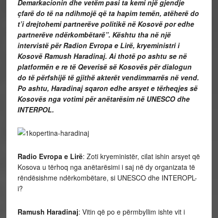
Demarkacionin dhe vetëm pasi ta kemi një gjendje
çfarë do të na ndihmojë që ta hapim temën, atëherë do
t’i drejtohemi partnerëve politikë në Kosovë por edhe
partnerëve ndërkombëtarë”. Kështu tha në një
intervistë për Radion Evropa e Lirë, kryeministri i
Kosovë Ramush Haradinaj. Ai thotë po ashtu se në
platformën e re të Qeverisë së Kosovës për dialogun
do të përfshijë të gjithë akterët vendimmarrës në vend.
Po ashtu, Haradinaj sqaron edhe arsyet e tërheqjes së
Kosovës nga votimi për anëtarësim në UNESCO dhe
INTERPOL.
Radio Evropa e Lirë
: Zoti kryeministër, cilat ishin arsyet që
Kosova u tërhoq nga anëtarësimi i saj në dy organizata të
rëndësishme ndërkombëtare, si UNESCO dhe INTEROPL-
i?
Ramush Haradinaj
: Vitin që po e përmbyllim ishte vit i