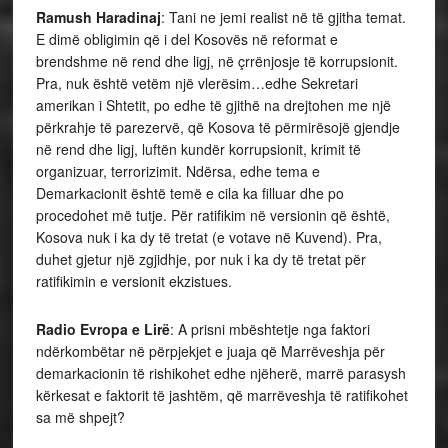
Ramush Haradinaj
: Tani ne jemi realist në të gjitha temat.
E dimë obligimin që i del Kosovës në reformat e
brendshme në rend dhe ligj, në çrrënjosje të korrupsionit.
Pra, nuk është vetëm një vlerësim…edhe Sekretari
amerikan i Shtetit, po edhe të gjithë na drejtohen me një
përkrahje të parezervë, që Kosova të përmirësojë gjendje
në rend dhe ligj, luftën kundër korrupsionit, krimit të
organizuar, terrorizimit. Ndërsa, edhe tema e
Demarkacionit është temë e cila ka filluar dhe po
procedohet më tutje. Për ratifikim në versionin që është,
Kosova nuk i ka dy të tretat (e votave në Kuvend). Pra,
duhet gjetur një zgjidhje, por nuk i ka dy të tretat për
ratifikimin e versionit ekzistues.
Radio Evropa e Lirë
: A prisni mbështetje nga faktori
ndërkombëtar në përpjekjet e juaja që Marrëveshja për
demarkacionin të rishikohet edhe njëherë, marrë parasysh
kërkesat e faktorit të jashtëm, që marrëveshja të ratifikohet
sa më shpejt?