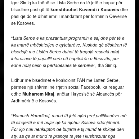
Igor Simiq ka thënë se Lista Serbe do të jetë e hapur për
bisedime pasi që të
konstituohet Kuvendi i Kosovës
dhe
pasi që do të dihet emri i mandatarit për formimin Qeverisë
së Kosovës.
“
Lista Serbe e ka prezantuar programin e saj dhe për të e
ka marrë mbështetjen e qytetarëve. Kushdo që dëshiron të
bisedojë me Listën Serbe duhet të tregojë respekt ndaj
interesave të popullit serb në hapësirën e Kosovës, por
edhe ndaj nesh si përfaqësues të serbëve
”, tha Simiq.
Lidhur me bisedimet e koalicionit PAN me Listën Serbe,
përmes një shkrimi në rrjetin social Facebook, ka reaguar
edhe
Muharrem Nitaj
, anëtar i kryesisë së Aleancës për
Ardhmërinë e Kosovës.
“
Ramush Haradinaj, mund të jetë njëri prej politikanëve më
të sinqertë e më bujar që ka njohur Kosova ndonjëherë.
Por kjo nuk nënkupton që bujaria e tij mund të shkojë deri
aty, sa që ai mund të pranojë të jetë i kushtëzuar nga