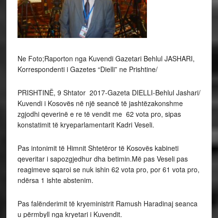
Ne Foto;Raporton nga Kuvendi Gazetari Behlul JASHARI,
Korrespondenti i Gazetes “Dielli” ne Prishtine/
PRISHTINË, 9 Shtator 2017-Gazeta DIELLI-Behlul Jashari/
Kuvendi i Kosovës në një seancë të jashtëzakonshme
zgjodhi qeverinë e re të vendit me 62 vota pro, sipas
konstatimit të kryeparlamentarit Kadri Veseli.
Pas intonimit të Himnit Shtetëror të Kosovës kabineti
qeveritar i sapozgjedhur dha betimin.Më pas Veseli pas
reagimeve sqaroi se nuk ishin 62 vota pro, por 61 vota pro,
ndërsa 1 ishte abstenim.
Pas falënderimit të kryeministrit Ramush Haradinaj seanca
u përmbyll nga kryetari i Kuvendit.