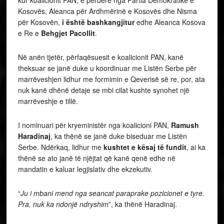
kur koalicionit PAN, e përbërë nga Partia Demokratike e
Kosovës, Aleanca për Ardhmërinë e Kosovës dhe Nisma
për Kosovën,
i është bashkangjitur
edhe Aleanca Kosova
e Re e
Behgjet Pacollit
.
Në anën tjetër, përfaqësuesit e koalicionit PAN, kanë
theksuar se janë duke u koordinuar me Listën Serbe për
marrëveshjen lidhur me formimin e Qeverisë së re, por, ata
nuk kanë dhënë detaje se mbi cilat kushte synohet një
marrëveshje e tillë.
I nominuari për kryeministër nga koalicioni PAN,
Ramush
Haradinaj
, ka thënë se janë duke biseduar me Listën
Serbe. Ndërkaq, lidhur me
kushtet e kësaj të fundit
, ai ka
thënë se ato janë të njëjtat që kanë qenë edhe në
mandatin e kaluar legjislativ dhe ekzekutiv.
“
Ju i mbani mend nga seancat paraprake pozicionet e tyre.
Pra, nuk ka ndonjë ndryshim
”, ka thënë Haradinaj.