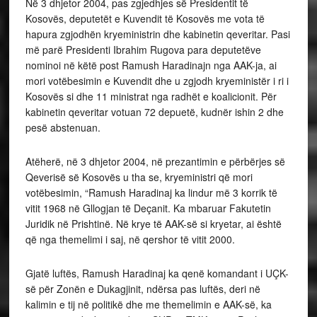
Në 3 dhjetor 2004, pas zgjedhjes së Presidentit të
Kosovës, deputetët e Kuvendit të Kosovës me vota të
hapura zgjodhën kryeministrin dhe kabinetin qeveritar. Pasi
më parë Presidenti Ibrahim Rugova para deputetëve
nominoi në këtë post Ramush Haradinajn nga AAK-ja, ai
mori votëbesimin e Kuvendit dhe u zgjodh kryeministër i ri i
Kosovës si dhe 11 ministrat nga radhët e koalicionit. Për
kabinetin qeveritar votuan 72 depuetë, kudnër ishin 2 dhe
pesë abstenuan.
Atëherë, në 3 dhjetor 2004, në prezantimin e përbërjes së
Qeverisë së Kosovës u tha se, kryeministri që mori
votëbesimin, “Ramush Haradinaj ka lindur më 3 korrik të
vitit 1968 në Gllogjan të Deçanit. Ka mbaruar Fakutetin
Juridik në Prishtinë. Në krye të AAK-së si kryetar, ai është
që nga themelimi i saj, në qershor të vitit 2000.
Gjatë luftës, Ramush Haradinaj ka qenë komandant i UÇK-
së për Zonën e Dukagjinit, ndërsa pas luftës, deri në
kalimin e tij në politikë dhe me themelimin e AAK-së, ka