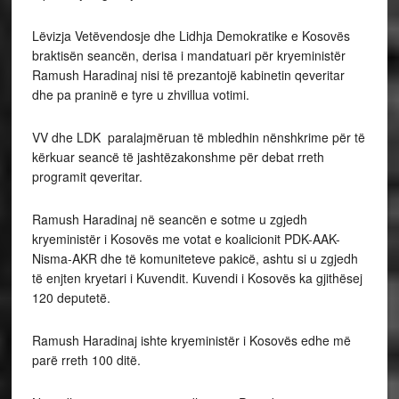
Lëvizja Vetëvendosje dhe Lidhja Demokratike e Kosovës
braktisën seancën, derisa i mandatuari për kryeministër
Ramush Haradinaj nisi të prezantojë kabinetin qeveritar
dhe pa praninë e tyre u zhvillua votimi.
VV dhe LDK paralajmëruan të mbledhin nënshkrime për të
kërkuar seancë të jashtëzakonshme për debat rreth
programit qeveritar.
Ramush Haradinaj në seancën e sotme u zgjedh
kryeministër i Kosovës me votat e koalicionit PDK-AAK-
Nisma-AKR dhe të komuniteteve pakicë, ashtu si u zgjedh
të enjten kryetari i Kuvendit. Kuvendi i Kosovës ka gjithësej
120 deputetë.
Ramush Haradinaj ishte kryeministër i Kosovës edhe më
parë rreth 100 ditë.