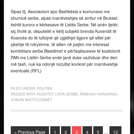
Sipas tij, Asociacioni apo Bashkësia e komunave me
shumicë serbe, sipas marrëveshjes së arritur në Bruksel,
është kurora e kërkesave të Listës Serbe. Në anën tjetër,
siç thotë ai, deputetët e këtij subjekti brenda Kuvendit të
Kosovës do të luftojnë që zgjidhjet ligjore që sillet për
çështje të ndryshme, të sillen në pajtim me interesat
kombëtare serbe.Bisedimet e përfaqësuesve të koalicionit
PAN me Listën Serbe ende janë duke vazhduar dhe deri
më tash, nuk ka ndonjë rezultat konkret për marrëveshje
eventuale.(RFL)
FILED UNDER:
POLITIKE
TAGGED WITH:
KUSHTET
,
LISTA SERBE
,
RAMUSH HARADINAJ
,
VONON INSTITUCIONET
« Previous Page
1
2
3
4
5
…
12