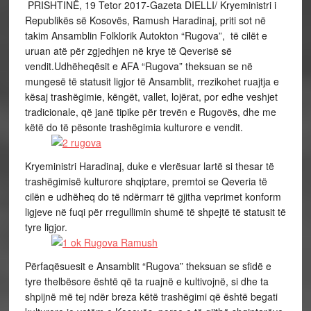
PRISHTINË, 19 Tetor 2017-Gazeta DIELLI/ Kryeministri i
Republikës së Kosovës, Ramush Haradinaj, priti sot në
takim Ansamblin Folklorik Autokton “Rugova”, të cilët e
uruan atë për zgjedhjen në krye të Qeverisë së
vendit.Udhëheqësit e AFA “Rugova” theksuan se në
mungesë të statusit ligjor të Ansamblit, rrezikohet ruajtja e
kësaj trashëgimie, këngët, vallet, lojërat, por edhe veshjet
tradicionale, që janë tipike për trevën e Rugovës, dhe me
këtë do të pësonte trashëgimia kulturore e vendit.
Kryeministri Haradinaj, duke e vlerësuar lartë si thesar të
trashëgimisë kulturore shqiptare, premtoi se Qeveria të
cilën e udhëheq do të ndërmarr të gjitha veprimet konform
ligjeve në fuqi për rregullimin shumë të shpejtë të statusit të
tyre ligjor.
Përfaqësuesit e Ansamblit “Rugova” theksuan se sfidë e
tyre thelbësore është që ta ruajnë e kultivojnë, si dhe ta
shpijnë më tej ndër breza këtë trashëgimi që është begati