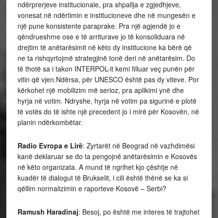
ndërprerjeve institucionale, pra shpallja e zgjedhjeve,
vonesat në ndërtimin e institucioneve dhe në mungesën e
një pune konsistente paraprake. Pra një agjendë jo e
qëndrueshme ose e të arriturave jo të konsoliduara në
drejtim të anëtarësimit në këto dy institucione ka bërë që
ne ta rishqyrtojmë strategjinë tonë deri në anëtarësim. Do
të thotë sa i takon INTERPOL-it kemi filluar veç punën për
vitin që vjen.Ndërsa, për UNESCO është pas dy viteve. Por
kërkohet një mobilizim më serioz, pra aplikimi ynë dhe
hyrja në votim. Ndryshe, hyrja në votim pa sigurinë e plotë
të votës do të ishte një precedent jo i mirë për Kosovën, në
planin ndërkombëtar.
Radio Evropa e Lirë
: Zyrtarët në Beograd në vazhdimësi
kanë deklaruar se do ta pengojnë anëtarësimin e Kosovës
në këto organizata. A mund të ngrihet kjo çështje në
kuadër të dialogut të Brukselit, i cili është thënë se ka si
qëllim normalizimin e raporteve Kosovë – Serbi?
Ramush Haradinaj
: Besoj, po është me interes të trajtohet