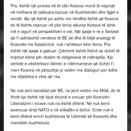
Pra, është një proces në të cilin Kosova mund të veprojë
në rrethana të caktuara bazuar në Kushtetutën dhe ligjet e
vendit. Ajo që është po ashtu me rëndësi është që Kosova
do të kishte vepruar në plot tema sikurse Kosova të ishte
më e sigurt në perspektivën e vet. Një qasje e re e Serbisë
që t’i adresohet vendeve të BE-së dhe të bëjë analogji të
Kosovës me Kataloninë, nuk i lehtëson këto tema. Pra
është një qasje e gabuar. Çdoherë është thënë se duhet të
krijohet klimë për zbatim të obligimeve të ndërsjella. Kjo
vërtetë e vështirëson klimën e ndërmarrjeve që duhet t’i
merr Kosova në përputhje jo vetëm me dialogun por edhe
me objektiva e veta që i ka.
Ne nuk jemi kandidat për BE, ne jemi vetëm me MSA, do të
thotë kjo është një fazë shumë e vonuar për Kosovën.
Liberalizimi i vizave nuk na është dhënë. Ne nuk kemi
avancuar drejt NATO-s në shkallën e duhur. Ende nuk e
kemi dhënë emrin kushtetues të Ushtrisë së Kosovës dhe
mandatin kushtetues.