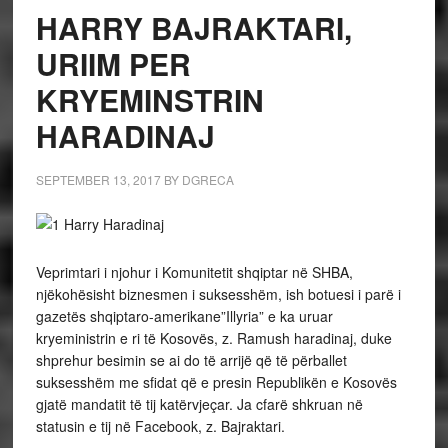
HARRY BAJRAKTARI,
URIIM PER
KRYEMINSTRIN
HARADINAJ
SEPTEMBER 13, 2017
BY
DGRECA
Veprimtari i njohur i Komunitetit shqiptar në SHBA,
njëkohësisht biznesmen i suksesshëm, ish botuesi i parë i
gazetës shqiptaro-amerikane”Illyria” e ka uruar
kryeministrin e ri të Kosovës, z. Ramush haradinaj, duke
shprehur besimin se ai do të arrijë që të përballet
suksesshëm me sfidat që e presin Republikën e Kosovës
gjatë mandatit të tij katërvjeçar. Ja cfarë shkruan në
statusin e tij në Facebook, z. Bajraktari.