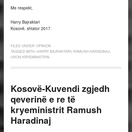
Me respekt,
Harry Bajraktari
Kosovë, shtator 2017.
FILED UNDER:
OPINION
TAGGED WITH:
HARRY BAJRAKTARI
,
RAMUSH HARADINAJ
,
URON KRYEMINISTRIN
Kosovë-Kuvendi zgjedh
qeverinë e re të
kryeministrit Ramush
Haradinaj