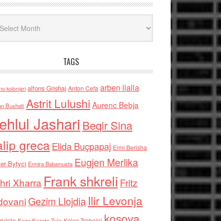
iv
TAGS
arben llalla
alfons Grishaj
Anton Cefa
no kolonjari
Astrit Lulushi
Aurenc Bebja
an Bushati
ehlul Jashari
Beqir Sina
alip greca
Elida Buçpapaj
Elmi Berisha
Eugjen Merlika
er Bytyci
Ermira Babamusta
Frank shkreli
hri Xharra
Fritz
Ilir Levonja
Gezim Llojdia
dovani
kosova
rviste
Kolec Traboini
Keze Kozeta Zylo