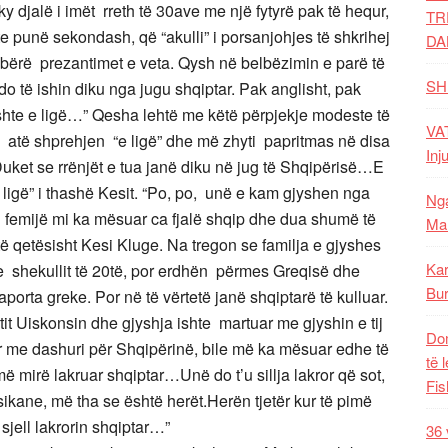
 djalë i imët rreth të 30ave me një fytyrë pak të hequr,
TR
e punë sekondash, që “akulli” i porsanjohjes të shkrihej
DA
n bërë prezantimet e veta. Qysh në belbëzimin e parë të
SH
 do të ishin diku nga jugu shqiptar. Pak anglisht, pak
“ishte e ligë…” Qesha lehtë me këtë përpjekje modeste të
VAT
 atë shprehjen “e ligë” dhe më zhyti papritmas në disa
Inj
Duket se rrënjët e tua janë diku në jug të Shqipërisë…E
 ligë” i thashë Kesit. “Po, po, unë e kam gjyshen nga
Nga
emijë mi ka mësuar ca fjalë shqip dhe dua shumë të
Mal
të qetësisht Kesi Kluge. Na tregon se familja e gjyshes
Kar
 e shekullit të 20të, por erdhën përmes Greqisë dhe
Bur
rta greke. Por në të vërtetë janë shqiptarë të kulluar.
it Uiskonsin dhe gjyshja ishte martuar me gjyshin e tij
Dom
r me dashuri për Shqipërinë, bile më ka mësuar edhe të
të 
ë mirë lakruar shqiptar…Unë do t’u sillja lakror që sot,
Fis
ikane, më tha se është herët.Herën tjetër kur të pimë
sjell lakrorin shqiptar…”
36 