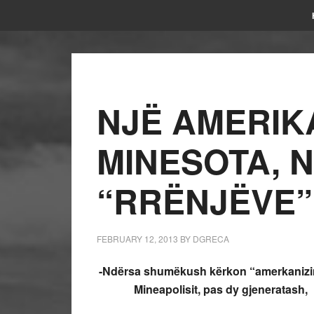
NJË AMERIK
MINESOTA, N
“RRËNJËVE”
FEBRUARY 12, 2013
BY
DGRECA
-Ndërsa shumëkush kërkon “amerkanizim” s
Mineapolisit, pas dy gjeneratash,