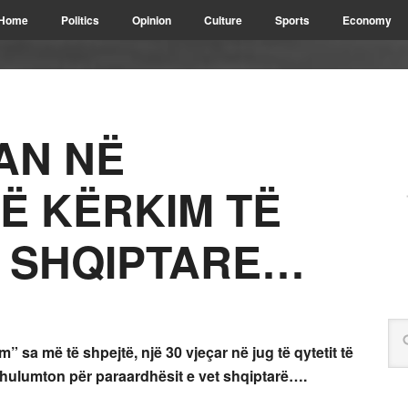
Home
Politics
Opinion
Culture
Sports
Economy
AN NË
Ë KËRKIM TË
 SHQIPTARE…
a më të shpejtë, një 30 vjeçar në jug të qytetit të
 hulumton për paraardhësit e vet shqiptarë….