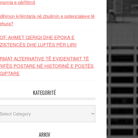
nomia e përfitimit
dihmon krijimtaria në zbulimin e potencialeve të
ehura?
OF. AHMET QERIQI DHE EPOKA E
ZISTENCЁS DHE LUFTЁS PЁR LIRI!
RMAT ALTERNATIVE TË EVIDENTIMIT TË
RIFËS POSTARE NË HISTORINË E POSTËS
QIPTARE
KATEGORITË
egoritë
ARKIV