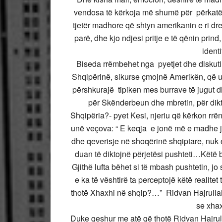
vendosa të kërkoja më shumë për përkatë
tjetër madhore që shtyn amerikanin e ri drej
parë, dhe kjo ndjesi pritje e të qënin prin
identit
Biseda rrëmbehet nga pyetjet dhe diskuti
Shqipërinë, sikurse çmojnë Amerikën, që u 
përshkurajë tipiken mes burrave të jugut dhe
për Skënderbeun dhe mbretin, për dik
Shqipëria?- pyet Kesi, njeriu që kërkon rrën
unë veçova: “ E keqja e jonë më e madhe ja
dhe qeverisje në shoqërinë shqiptare, nuk e
duan të diktojnë përjetësi pushteti…Këtë
Gjithë lufta bëhet si të mbash pushtetin, jo
e ka të vështirë ta perceptojë këtë realitet
thotë Xhaxhi në shqip?…” Ridvan Hajrullahu
se xha
Duke qeshur me atë që thotë Ridvan Hajrull