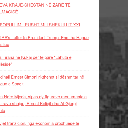
EVA KRAJË-SHESTAN NË ZARË TË
LMACISË
POPULLIMI, PUSHTIMI I SHEKULLIT XXI
RA’s Letter to President Trump: End the Hague
ustice
 Tirana në Kukaj për të parë “Lahuta e
ësisë”
dinali Ernest Simoni rikthehet si dëshmitar në
gun e Spaçit
 Ndre Mjeda, sipas dy figurave monumentale
letrave shqipe, Ernest Koliqit dhe At Gjergj
hta
vjet tranzicion, nga ekonomia prodhuese te