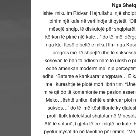
Nga
Shefq
Ishte miku im Ridvan Hajrullahu, një shqip
pinim një kafe në verilindje të qytetit. “
mësojë shqip, të diskutojë për shqiptar
kërkon të pimë një kafe…” do të më dërg
nga kjo ftesë e beftë e mikut tim nga Kos
progres më të shpejtë dhe të suksessh
kosovar, të bën të ndiesh mirë të ulesh e p
edhe amerikan moderrn me një perceptim r
edhe “Bateritë e karikuara” shqiptare… E k
me kureshtje të plotë mori librin tim “Unë,
mirë që do të komentonte me pasion essen e 
Meko…është unike, është e shkruar plot n
sukses…” do të më këshillonte ky djalosh
profil tipik intelektual shqiptar në Mines
Atë të shtunë, i gjeta të tre miqtë në kafe.
pyetur mysafirin në tavolinë për emrin.