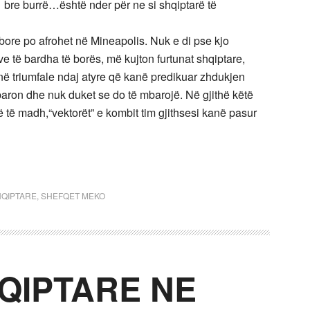
jo bre burrë…është nder për ne si shqiptarë të
re po afrohet në Mineapolis. Nuk e di pse kjo
ëve të bardha të borës, më kujton furtunat shqiptare,
onë triumfale ndaj atyre që kanë predikuar zhdukjen
aron dhe nuk duket se do të mbarojë. Në gjithë këtë
në të madh,“vektorët” e kombit tim gjithsesi kanë pasur
HQIPTARE
,
SHEFQET MEKO
QIPTARE NE