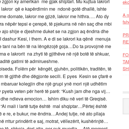
 zgjon ky amerikan me gjak shiptari. Mu kujtua lakrori
eko
i lakror që e kapërdimin me ndonë gotë dhallë, ishte
A n
me domate, lakror me gjizë, lakror me hithra…. Ato dy
fsh
ara nëpër tepsi e çerepë, të pjekurra në nën saç dhe mbi
he ajo shije e djeshme duket se na zgjon aq ëndrra dhe
PR
 “I dashur Kesi, i them. A e di se lakrori ka qënë menuja
RE
he tani na bën të na lëngëzojë goja…Do ta provojmë me
e lakrorit na zhyti të gjithëve në një botë të shkuar,
FO
raditë gatimi të admirueshme.
TA
seda. Folëm për këngët, gjuhën, politikën, traditën, të
SH
ë gjithë dhe dëgjonte secili. E pyes Kesin se çfarë e
m mbaruar kolegjin dhe një grupi ynë mori një udhëtim
 pyeta veten për herë të parë: “Kush jam dhe nga vij…
dhe ndieva emocion… Ishim diku në veri të Greqisë.
Kat
Ai mali i lartë tutje është mal shqiptar…Përtej është
 e re, e bukur, me ëndrra…Andej tutje, në ato pllaja
rritur prindërit e saj, motrat, vëllezërit, kushërinjtë…
he të shkoja deri atje, por nuk mundja… Atë moment