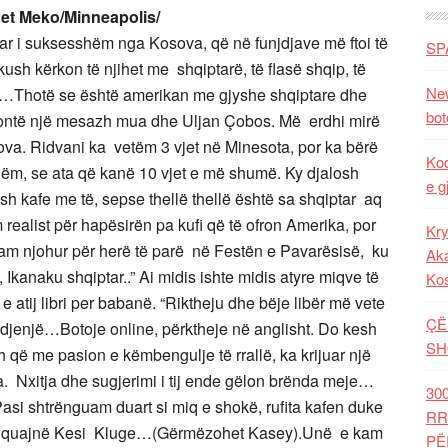
et Meko/Minneapolis/
tar i suksesshëm nga Kosova, që në funjdjave më ftoi të
SP
Dikush kërkon të njihet me shqiptarë, të flasë shqip, të
New
ët…Thotë se është amerikan me gjyshe shqiptare dhe
bot
ontë një mesazh mua dhe Uljan Çobos. Më erdhi mirë
ova. Ridvani ka vetëm 3 vjet në Minesota, por ka bërë
Kod
ëm, se ata që kanë 10 vjet e më shumë. Ky djalosh
e g
ish kafe me të, sepse thellë thellë është sa shqiptar aq
ealist për hapësirën pa kufi që të ofron Amerika, por
Kry
am njohur për herë të parë në Festën e Pavarësisë, ku
Aka
 Ikanaku shqiptar..” Ai midis ishte midis atyre miqve të
Ko
atij libri per babanë. “Riktheju dhe bëje libër më vete
ÇË
djenjë…Botoje online, përktheje në anglisht. Do kesh
SH
 që me pasion e këmbengulje të rrallë, ka krijuar një
ota. Nxitja dhe sugjerimi i tij ende gëlon brënda meje…
30
 Pasi shtrënguam duart si miq e shokë, rufita kafen duke
RR
 “Më quajnë Kesi Kluge…(Gërmëzohet Kasey).Unë e kam
PË