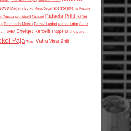
sove
nderroi jete
Marjana Bulku
ne Kosove
Murat Gecaj
Rafaela Prifti
Rafael
e Tereza
presidenti Nishani
qi
Raimonda Moisiu
Ramiz Lushaj
reshat kripa
Sadik
Shefqet Kercelli
shqiperia
hani
shqiptaret
SHBA
kol Paja
Vatra
Visar Zhiti
Thaci