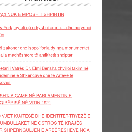
AÇI NUK E MPOSHTI SHPIRTIN
 York, qyteti që ndryshoi emrin… dhe ndryshoi
ën
i zakonor dhe isopolifonia dy nga monumentet
jalla madhështore të antikitetit shqiptar
etari i Vatrës Dr. Elmi Berisha zhvilloi takim në
deminë e Shkencave dhe të Arteve të
sovës
SHTJA ÇAME NË PARLAMENTIN E
QIPËRISË NË VITIN 1921
0 VJET KUJTESË DHE IDENTITET-TRYEZË E
UMBULLAKËT NË OSTROS TË KRAJËS
R SHPËRNGULJEN E ARBËRESHËVE NGA