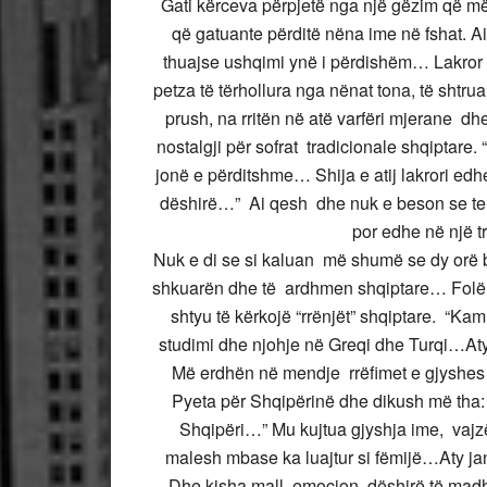
Gati kërceva përpjetë nga një gëzim që më
që gatuante përditë nëna ime në fshat. A
thuajse ushqimi ynë i përdishëm… Lakror 
petza të tërhollura nga nënat tona, të shtru
prush, na rritën në atë varfëri mjerane d
nostalgji për sofrat tradicionale shqiptare.
jonë e përditshme… Shija e atij lakrori ed
dëshirë…” Ai qesh dhe nuk e beson se tema 
por edhe në një t
Nuk e di se si kaluan më shumë se dy orë bi
shkuarën dhe të ardhmen shqiptare… Folëm t
shtyu të kërkojë “rrënjët” shqiptare. “Ka
studimi dhe njohje në Greqi dhe Turqi…Aty
Më erdhën në mendje rrëfimet e gjyshes 
Pyeta për Shqipërinë dhe dikush më tha: “
Shqipëri…” Mu kujtua gjyshja ime, vajzë
malesh mbase ka luajtur si fëmijë…Aty janë 
Dhe kisha mall, emocion, dëshirë të mad