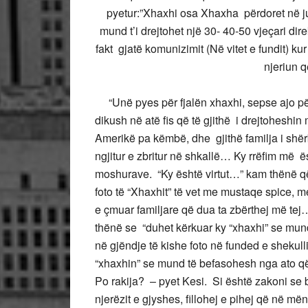
pyetur:”Xhaxhi osa Xhaxha përdoret në jug
mund t’i drejtohet një 30- 40-50 vjeçari di
fakt gjatë komunizimit (Në vitet e fundit) k
njeriun 
“Unë pyes për fjalën xhaxhi, sepse ajo përd
dikush në atë fis që të gjithë i drejtoheshi
Amerikë pa këmbë, dhe gjithë familja i shër
ngjitur e zbritur në shkallë… Ky rrëfim më ë
moshurave. “Ky është virtut…” kam thënë q
foto të “Xhaxhit” të vet me mustaqe spice, 
e çmuar familjare që dua ta zbërthej më t
thënë se “duhet kërkuar ky “xhaxhi” se mund
në gjëndje të kishe foto në funded e shekul
“xhaxhin” se mund të befasohesh nga ato që
Po rakija? – pyet Kesi. Si është zakoni se
njerëzit e gjyshes, fillohej e pihej që në më