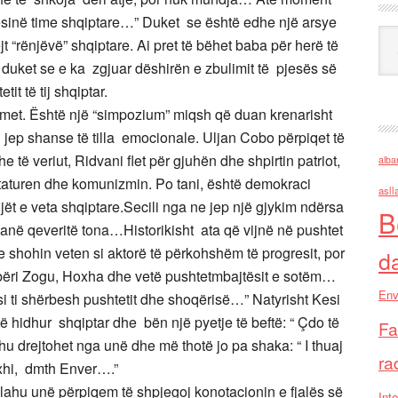
sinë time shqiptare…” Duket se është edhe një arsye
Ark
t “rënjëvë” shqiptare. Ai pret të bëhet baba për herë të
d, duket se e ka zgjuar dëshirën e zbulimit të pjesës së
etit të tij shqiptar.
met. Është një “simpozium” miqsh që duan krenarisht
jep shanse të tilla emocionale. Uljan Cobo përpiqet të
 të veriut, Ridvani flet për gjuhën dhe shpirtin patriot,
alba
taturen dhe komunizmin. Po tani, është demokraci
asll
jët e veta shqiptare.Secili nga ne jep një gjykim ndërsa
B
në qeveritë tona…Historikisht ata që vijnë në pushtet
 shohin veten si aktorë të përkohshëm të progresit, por
d
 bëri Zogu, Hoxha dhe vetë pushtetmbajtësit e sotëm…
Env
 si ti shërbesh pushtetit dhe shoqërisë…” Natyrisht Kesi
 të hidhur shqiptar dhe bën një pyetje të beftë: “ Çdo të
Fa
 drejtohet nga unë dhe më thotë jo pa shaka: “ I thuaj
ra
xhi, dmth Enver….”
ahu unë përpiqem të shpjegoj konotacionin e fjalës së
Inte