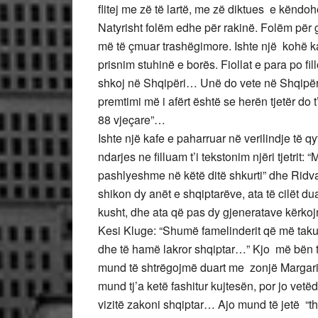
flitej me zë të lartë, me zë diktues e kënd
Natyrisht folëm edhe për rakinë. Folëm për g
më të çmuar trashëgimore. Ishte një kohë ka
prisnim stuhinë e borës. Fiollat e para po fi
shkoj në Shqipëri… Unë do vete në Shqipër
premtimi më i afërt është se herën tjetër do 
88 vjeçare”…
Ishte një kafe e paharruar në verilindje të q
ndarjes ne filluam t’i tekstonim njëri tjetrit:
pashlyeshme në këtë ditë shkurti” dhe Rid
shikon dy anët e shqiptarëve, ata të cilët 
kusht, dhe ata që pas dy gjeneratave kërkojn
Kesi Kluge: “Shumë famelinderit që më taku
dhe të hamë lakror shqiptar…” Kjo më bën 
mund të shtrëgojmë duart me zonjë Margari
mund tj’a ketë fashitur kujtesën, por jo vet
vizitë zakoni shqiptar… Ajo mund të jetë 