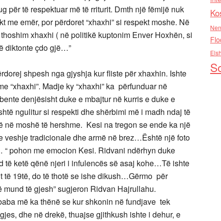
 për të respektuar më të rriturit. Dmth një fëmijë nuk
Ko
rekt me emër, por përdoret “xhaxhi” si respekt moshe. Në
Nen
ur thoshim xhaxhi ( në politikë kuptonim Enver Hoxhën, si
Flo
që diktonte çdo gjë…”
Els
So
orej shpesh nga gjyshja kur fliste për xhaxhin. Ishte
n me “xhaxhi”. Madje ky “xhaxhi” ka përfunduar në
bente denjësisht duke e mbajtur në kurris e duke e
shtë ngulitur si respekti dhe shërbimi më i madh ndaj të
ë në moshë të hershme. Kesi na tregon se ende ka një
me veshje tradicionale dhe armë në brez…Është një foto
ej… “ pohon me emocion Kesi. Ridvani ndërhyn duke
 të ketë qënë njeri i infulencës së asaj kohe…Të ishte
lit të 19të, do të thotë se ishe dikush…Gërmo për
 mund të gjesh” sugjeron Ridvan Hajrullahu.
 baba më ka thënë se kur shkonin në fundjave tek
ngjes, dhe në drekë, thuajse gjithkush ishte i dehur, e