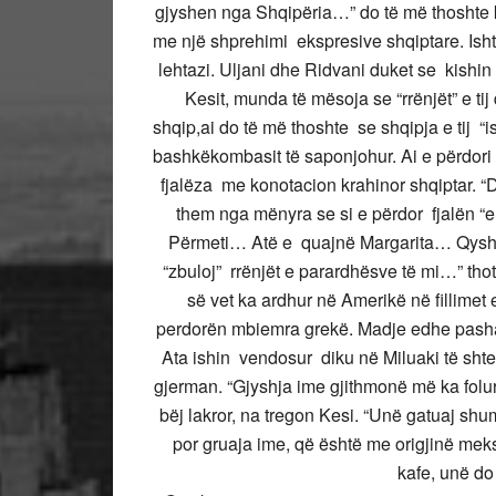
gjyshen nga Shqipëria…” do të më thoshte ky
me një shprehimi ekspresive shqiptare. Isht
lehtazi. Uljani dhe Ridvani duket se kishi
Kesit, munda të mësoja se “rrënjët” e tij
shqip,ai do të më thoshte se shqipja e tij 
bashkëkombasit të saponjohur. Ai e përdori
fjalëza me konotacion krahinor shqiptar. “
them nga mënyra se si e përdor fjalën “e
Përmeti… Atë e quajnë Margarita… Qysh f
“zbuloj” rrënjët e parardhësve të mi…” tho
së vet ka ardhur në Amerikë në fillimet
perdorën mbiemra grekë. Madje edhe pashapo
Ata ishin vendosur diku në Miluaki të shtet
gjerman. “Gjyshja ime gjithmonë më ka folu
bëj lakror, na tregon Kesi. “Unë gatuaj shum
por gruaja ime, që është me origjinë meks
kafe, unë do 