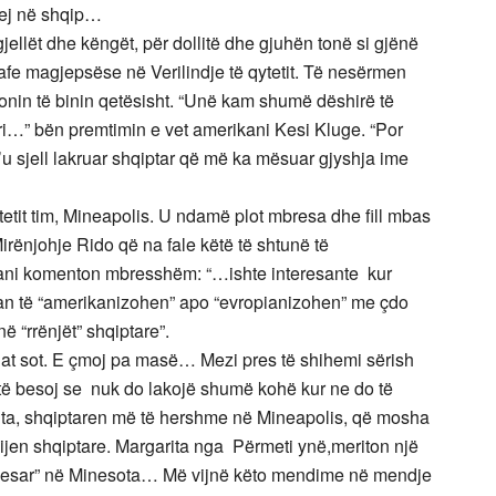
ohej në shqip…
jellët dhe këngët, për dollitë dhe gjuhën tonë si gjënë
fe magjepsëse në Verilindje të qytetit. Të nesërmen
llonin të binin qetësisht. “Unë kam shumë dëshirë të
i…” bën premtimin e vet amerikani Kesi Kluge. “Por
t’u sjell lakruar shqiptar që më ka mësuar gjyshja ime
ytetit tim, Mineapolis. U ndamë plot mbresa dhe fill mbas
 “Mirënjohje Rido që na fale këtë të shtunë të
vani komenton mbresshëm: “…ishte interesante kur
duan të “amerikanizohen” apo “evropianizohen” me çdo
ë “rrënjët” shqiptare”.
at sot. E çmoj pa masë… Mezi pres të shihemi sërish
të besoj se nuk do lakojë shumë kohë kur ne do të
ta, shqiptaren më të hershme në Mineapolis, që mosha
ëdijen shqiptare. Margarita nga Përmeti ynë,meriton një
“thesar” në Minesota… Më vijnë këto mendime në mendje