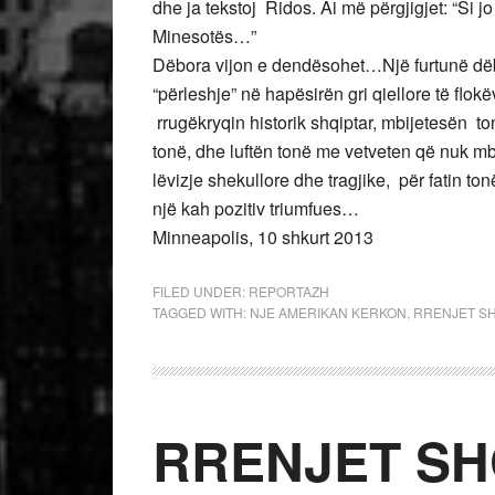
dhe ja tekstoj Ridos. Ai më përgjigjet: “Si 
Minesotës…”
Dëbora vijon e dendësohet…Një furtunë dëbo
“përleshje” në hapësirën gri qiellore të flok
rrugëkryqin historik shqiptar, mbijetesën t
tonë, dhe luftën tonë me vetveten që nuk mb
lëvizje shekullore dhe tragjike, për fatin to
një kah pozitiv triumfues…
Minneapolis, 10 shkurt 2013
FILED UNDER:
REPORTAZH
TAGGED WITH:
NJE AMERIKAN KERKON
,
RRENJET S
RRENJET SH