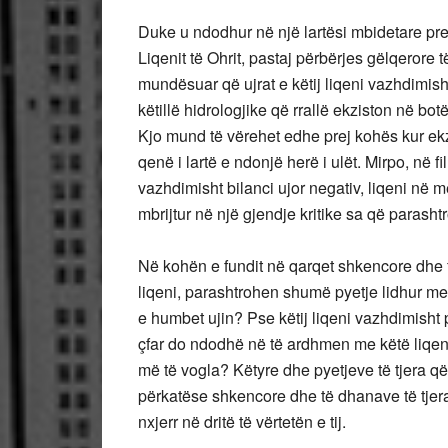
Duke u ndodhur në një lartësi mbidetare prej
Liqenit të Ohrit, pastaj përbërjes gëlqerore 
mundësuar që ujrat e këtij liqeni vazhdimisht
këtillë hidrologjike që rrallë ekziston në botë
Kjo mund të vërehet edhe prej kohës kur ekz
qenë i lartë e ndonjë herë i ulët. Mirpo, në f
vazhdimisht bilanci ujor negativ, liqeni në m
mbrijtur në një gjendje kritike sa që parashtr
Në kohën e fundit në qarqet shkencore dhe f
liqeni, parashtrohen shumë pyetje lidhur m
e humbet ujin? Pse këtij liqeni vazhdimisht po
çfar do ndodhë në të ardhmen me këtë liqen
më të vogla? Këtyre dhe pyetjeve të tjera që
përkatëse shkencore dhe të dhanave të tjer
nxjerr në dritë të vërtetën e tij.