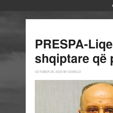
PRESPA-Liqen
shqiptare që 
OCTOBER 26, 2020
BY
DGRECA