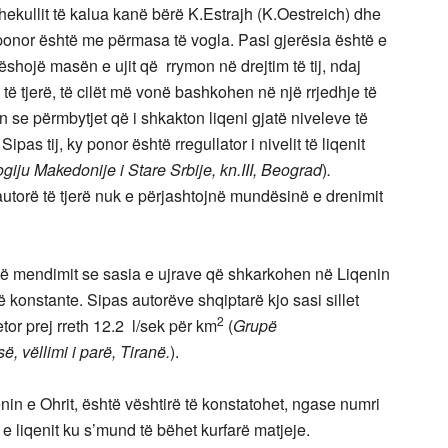
 shekullit të kalua kanë bërë K.Estrajh (K.Oestreich) dhe
 ponor është me përmasa të vogla. Pasi gjerësia është e
ëshojë masën e ujit që rrymon në drejtim të tij, ndaj
të tjerë, të cilët më vonë bashkohen në një rrjedhje të
 se përmbytjet që i shkakton liqeni gjatë niveleve të
Sipas tij, ky ponor është rregullator i nivelit të liqenit
giju Makedonije i Stare Srbije, kn.III, Beograd
)
.
autorë të tjerë nuk e përjashtojnë mundësinë e drenimit
ë të mendimit se sasia e ujrave që shkarkohen në Liqenin
ë konstante. Sipas autorëve shqiptarë kjo sasi sillet
2
etor prej rreth 12.2 l/sek për km
(
Grupë
ë, vëllimi i parë, Tiranë.
).
in e Ohrit, është vështirë të konstatohet, ngase numri
 liqenit ku s’mund të bëhet kurfarë matjeje.