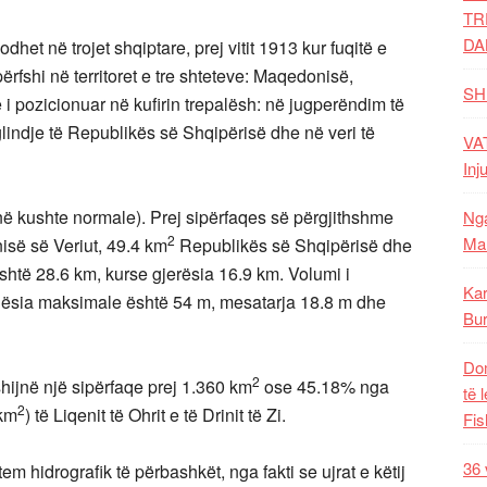
TR
DA
het në trojet shqiptare, prej vitit 1913 kur fuqitë e
përfshi në territoret e tre shteteve: Maqedonisë,
SH
 i pozicionuar në kufirin trepalësh: në jugperëndim të
indje të Republikës së Shqipërisë dhe në veri të
VAT
Inj
ë kushte normale). Prej sipërfaqes së përgjithshme
Nga
2
Mal
së së Veriut, 49.4 km
Republikës së Shqipërisë dhe
htë 28.6 km, kurse gjerësia 16.9 km. Volumi i
Kar
lësia maksimale është 54 m, mesatarja 18.8 m dhe
Bur
Dom
2
hijnë një sipërfaqe prej 1.360 km
ose 45.18% nga
të 
2
 km
) të Liqenit të Ohrit e të Drinit të Zi.
Fis
36 
em hidrografik të përbashkët, nga fakti se ujrat e këtij