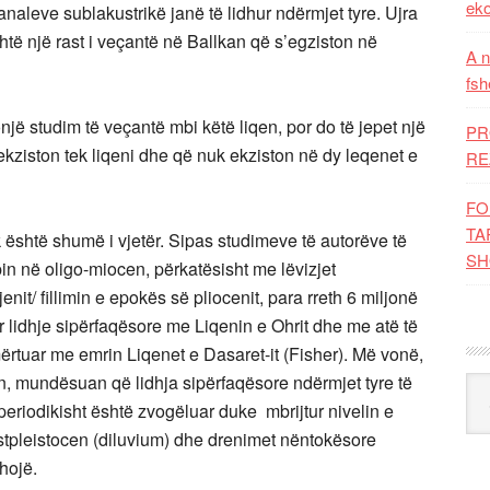
eko
analeve sublakustrikë janë të lidhur ndërmjet tyre. Ujra
htë një rast i veçantë në Ballkan që s’egziston në
A n
fsh
një studim të veçantë mbi këtë liqen, por do të jepet një
PR
kziston tek liqeni dhe që nuk ekziston në dy leqenet e
RE
FO
TA
 është shumë i vjetër. Sipas studimeve të autorëve të
SH
n në oligo-miocen, përkatësisht me lëvizjet
it/ fillimin e epokës së pliocenit, para rreth 6 miljonë
r lidhje sipërfaqësore me Liqenin e Ohrit dhe me atë të
mërtuar me emrin Liqenet e Dasaret-it (Fisher). Më vonë,
en, mundësuan që lidhja sipërfaqësore ndërmjet tyre të
Kat
it periodikisht është zvogëluar duke mbrijtur nivelin e
stpleistocen (diluvium) dhe drenimet nëntokësore
shojë.