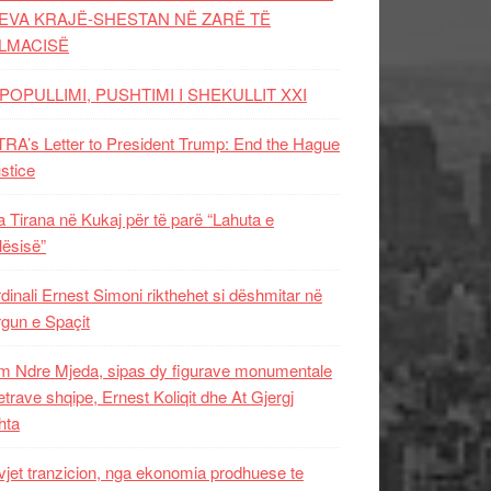
EVA KRAJË-SHESTAN NË ZARË TË
LMACISË
POPULLIMI, PUSHTIMI I SHEKULLIT XXI
RA’s Letter to President Trump: End the Hague
ustice
 Tirana në Kukaj për të parë “Lahuta e
ësisë”
dinali Ernest Simoni rikthehet si dëshmitar në
gun e Spaçit
 Ndre Mjeda, sipas dy figurave monumentale
letrave shqipe, Ernest Koliqit dhe At Gjergj
hta
vjet tranzicion, nga ekonomia prodhuese te