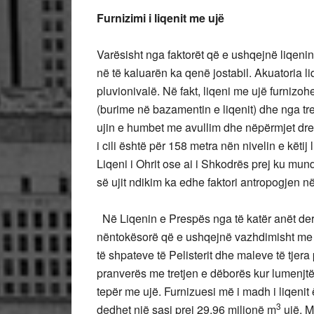
Furnizimi i liqenit me ujë
Varësisht nga faktorët që e ushqejnë liqenin 
në të kaluarën ka qenë jostabil. Akuatoria li
pluvionivalë. Në fakt, liqeni me ujë furnizoh
(burime në bazamentin e liqenit) dhe nga tre
ujin e humbet me avullim dhe nëpërmjet dre
i cili është për 158 metra nën nivelin e këti
Liqeni i Ohrit ose ai i Shkodrës prej ku mund
së ujit ndikim ka edhe faktori antropogjen nëp
Në Liqenin e Prespës nga të katër anët de
nëntokësorë që e ushqejnë vazhdimisht me u
të shpateve të Pelisterit dhe maleve të tjera
pranverës me tretjen e dëborës kur lumenjtë 
tepër me ujë. Furnizuesi më i madh i liqenit
3
dedhet një sasi prej 29.96 miljonë m
ujë. M