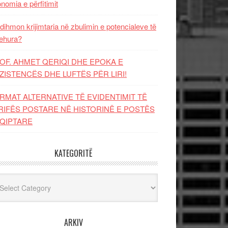
nomia e përfitimit
dihmon krijimtaria në zbulimin e potencialeve të
ehura?
OF. AHMET QERIQI DHE EPOKA E
ZISTENCЁS DHE LUFTЁS PЁR LIRI!
RMAT ALTERNATIVE TË EVIDENTIMIT TË
RIFËS POSTARE NË HISTORINË E POSTËS
QIPTARE
KATEGORITË
egoritë
ARKIV