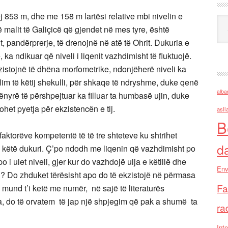
 853 m, dhe me 158 m lartësi relative mbi nivelin e
Ark
të malit të Galiçicë që gjendet në mes tyre, është
, pandërprerje, të drenojnë në atë të Ohrit. Dukuria e
, ka ndikuar që niveli i liqenit vazhdimisht të fluktuojë.
istojnë të dhëna morfometrike, ndonjëherë niveli ka
illim të këtij shekulli, për shkaqe të ndryshme, duke qenë
alba
ënyrë të përshpejtuar ka filluar ta humbasë ujin, duke
ohet pyetja për ekzistencën e tij.
asll
B
aktorëve kompetentë të të tre shteteve ku shtrihet
d
e këtë dukuri. Ç’po ndodh me liqenin që vazhdimisht po
 i ulet niveli, gjer kur do vazhdojë ulja e këtillë dhe
Env
? Do zhduket tërësisht apo do të ekzistojë në përmasa
Fa
 mund t’i ketë me numër, në sajë të literaturës
a, do të orvatem të jap një shpjegim që pak a shumë ta
ra
Inte