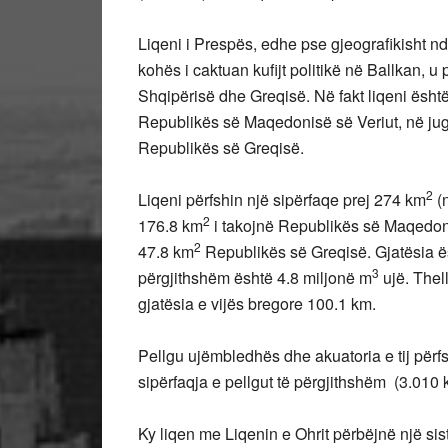
Liqeni i Prespës, edhe pse gjeografikisht ndod
kohës i caktuan kufijt politikë në Ballkan, u 
Shqipërisë dhe Greqisë. Në fakt liqeni është
Republikës së Maqedonisë së Veriut, në jugl
Republikës së Greqisë.
2
Liqeni përfshin një sipërfaqe prej 274 km
(n
2
176.8 km
i takojnë Republikës së Maqedoni
2
47.8 km
Republikës së Greqisë. Gjatësia ës
3
përgjithshëm është 4.8 miljonë m
ujë. Thel
gjatësia e vijës bregore 100.1 km.
Pellgu ujëmbledhës dhe akuatoria e tij përfs
sipërfaqja e pellgut të përgjithshëm (3.010
Ky liqen me Liqenin e Ohrit përbëjnë një sist