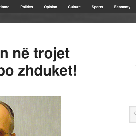
Home
Politics
Opinion
Culture
Sports
Economy
 në trojet
po zhduket!