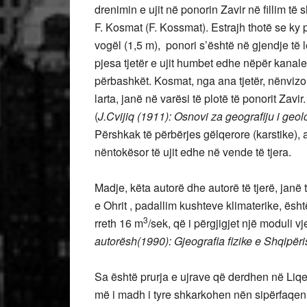
drenimin e ujit në ponorin Zavir në fillim të
F. Kosmat (F. Kossmat). Estrajh thotë se ky
vogël (1,5 m), ponori s’është në gjendje të l
pjesa tjetër e ujit humbet edhe nëpër kanale 
përbashkët. Kosmat, nga ana tjetër, nënvizon
larta, janë në varësi të plotë të ponorit Zavir. 
(
J.Cvijiq
(1911):
Osnovi za geografiju i geolo
Përshkak të përbërjes gëlqerore (karstike), 
nëntokësor të ujit edhe në vende të tjera.
Madje, këta autorë dhe autorë të tjerë, jan
e Ohrit , padallim kushteve klimaterike, ësht
3
rreth 16 m
/sek, që i përgjigjet një moduli vj
autorësh
(1990):
Gjeografia fizike e Shqipëris
Sa është prurja e ujrave që derdhen në Liqen
më i madh i tyre shkarkohen nën sipërfaqen e