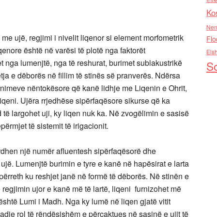
Ko
Nen
me ujë, regjimi i nivelit liqenor si element morfometrik
Flo
qenore është në varësi të plotë nga faktorët
Els
et nga lumenjtë, nga të reshurat, burimet sublakustrikë
So
tja e dëborës në fillim të stinës së pranverës. Ndërsa
nimeve nëntokësore që kanë lidhje me Liqenin e Ohrit,
j liqeni. Ujëra rrjedhëse sipërfaqësore sikurse që ka
 të largohet uji, ky liqen nuk ka. Në zvogëlimin e sasisë
ërmjet të sistemit të irigacionit.
rdhen një numër afluentesh sipërfaqësorë dhe
jë. Lumenjtë burimin e tyre e kanë në hapësirat e larta
 përreth ku reshjet janë në formë të dëborës. Në stinën e
regjimin ujor e kanë më të lartë, liqeni furnizohet më
 është Lumi i Madh. Nga ky lumë në liqen gjatë vitit
adje rol të rëndësishëm e përcaktues në sasinë e ujit të