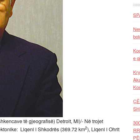
SP
New
bot
Kod
e g
Kry
Aka
Ko
ÇË
SH
shkencave të gjeografisë) Detroit, Mi)/- Në trojet
30
2
tektonike: Liqeni i Shkodrës (369.72 km
), Liqeni i Ohrit
RR
PË