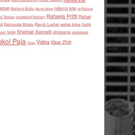
sove
nderroi jete
Marjana Bulku
ne Kosove
Murat Gecaj
Rafaela Prifti
Rafael
e Tereza
presidenti Nishani
qi
Raimonda Moisiu
Ramiz Lushaj
reshat kripa
Sadik
Shefqet Kercelli
shqiperia
hani
shqiptaret
SHBA
kol Paja
Vatra
Visar Zhiti
Thaci