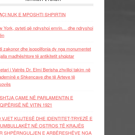
AÇI NUK E MPOSHTI SHPIRTIN
 York, qyteti që ndryshoi emrin… dhe ndryshoi
ën
i zakonor dhe isopolifonia dy nga monumentet
jalla madhështore të antikitetit shqiptar
etari i Vatrës Dr. Elmi Berisha zhvilloi takim në
deminë e Shkencave dhe të Arteve të
sovës
SHTJA ÇAME NË PARLAMENTIN E
QIPËRISË NË VITIN 1921
0 VJET KUJTESË DHE IDENTITET-TRYEZË E
UMBULLAKËT NË OSTROS TË KRAJËS
R SHPËRNGULJEN E ARBËRESHËVE NGA