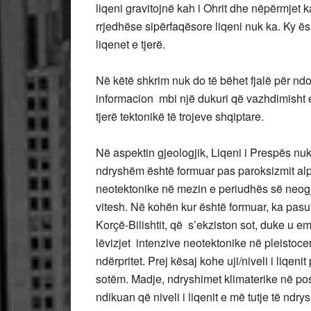
liqeni gravitojnë kah i Ohrit dhe nëpërmjet k
rrjedhëse sipërfaqësore liqeni nuk ka. Ky ës
liqenet e tjerë.
Në këtë shkrim nuk do të bëhet fjalë për ndo
informacion mbi një dukuri që vazhdimisht e
tjerë tektonikë të trojeve shqiptare.
Në aspektin gjeologjik, Liqeni i Prespës nuk
ndryshëm është formuar pas paroksizmit alpi
neotektonike në mezin e periudhës së neogjen
vitesh. Në kohën kur është formuar, ka pasu
Korçë-Bilishtit, që s’ekziston sot, duke u e
lëvizjet intenzive neotektonike në pleistoc
ndërpritet. Prej kësaj kohe uji/niveli i liqen
sotëm. Madje, ndryshimet klimaterike në po
ndikuan që niveli i liqenit e më tutje të ndry