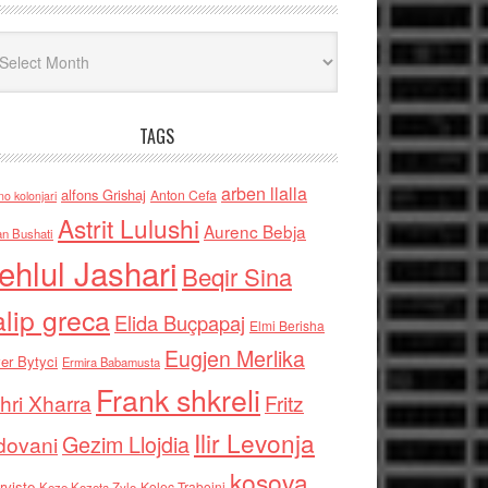
iv
TAGS
arben llalla
alfons Grishaj
Anton Cefa
no kolonjari
Astrit Lulushi
Aurenc Bebja
an Bushati
ehlul Jashari
Beqir Sina
alip greca
Elida Buçpapaj
Elmi Berisha
Eugjen Merlika
er Bytyci
Ermira Babamusta
Frank shkreli
hri Xharra
Fritz
Ilir Levonja
Gezim Llojdia
dovani
kosova
rviste
Kolec Traboini
Keze Kozeta Zylo