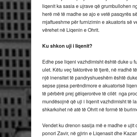
liqenit ka sasia e ujrave që grumbullohen nga
herë më të madhe se ajo e vetë pasqyrës së u
mjaftueshme për furnizimin e akuatoris së ve
vërehet në Liqenin e Ohrit.
Ku shkon uji i liqenit?
Edhe pse liqeni vazhdimisht është duke u fur
ulet. Këtu veç faktorëve të tjerë, në rradhë t
një inensitet të pandryshueshëm është duke
sepse pjesa perëndimore e akuatorisë liqeno
të përbërë prej gëlqerorëve të cilët nga pro
mundësojnë që uji i liqenit vazhdimisht të 
shkarkohet në atë të Ohrit në formë të buri
Vendet ku drenon sasija më e madhe e ujit dhe 
ponori Zavir, në gjirin e Liqenasit dhe Kaz