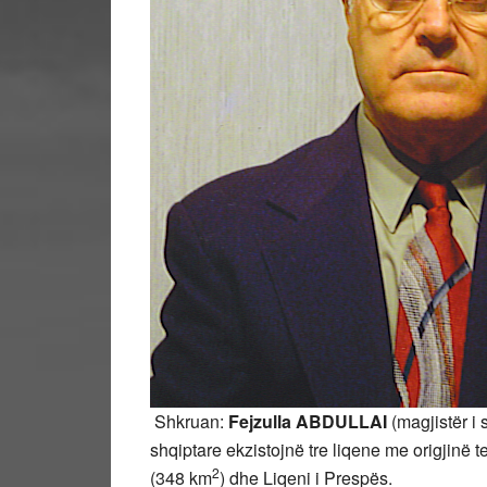
Shkruan:
Fejzulla
ABDULLAI
(magjistër i 
shqiptare ekzistojnë tre liqene me origjinë 
2
(348 km
) dhe Liqeni i Prespës.