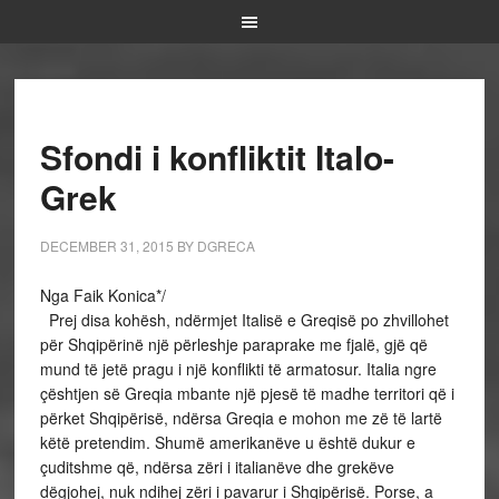
Sfondi i konfliktit Italo-
Grek
DECEMBER 31, 2015
BY
DGRECA
Nga Faik Konica*/
Prej disa kohësh, ndërmjet Italisë e Greqisë po zhvillohet
për Shqipërinë një përleshje paraprake me fjalë, gjë që
mund të jetë pragu i një konflikti të armatosur. Italia ngre
çështjen së Greqia mbante një pjesë të madhe territori që i
përket Shqipërisë, ndërsa Greqia e mohon me zë të lartë
këtë pretendim. Shumë amerikanëve u është dukur e
çuditshme që, ndërsa zëri i italianëve dhe grekëve
dëgjohej, nuk ndihej zëri i pavarur i Shqipërisë. Porse, a