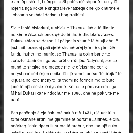
e armëpushimit, i dërgonte Shpatës një shportë me sy të
nxjerra nga kokat e shqiptarëve fatkeqë dhe kjo dhuratë e
kobshme vazhdoi derisa u hoq rrethimi.
Siç e thotë historiani, ambicia e Thanasit ishte të fitonte
nofkën e Albanoktonos që do të thotë Shqiptarovrases.
Dukasi shton se despotit i pëlqenin shumë të huajt dhe të
jashtmit, prandaj pati sjellë shumë prej tyre në qytet. Së
fundi, thuhet me marifet se Thanasi ia doli mbanë “të
zbrazte” Janinën nga banorët e rrënjës. Natyrisht, zor se
mund të shpikte një metodë më të efektshme për të
ndryshuar përbërjen etnike të një vendi, porse “të drejta” të
krijuara në këtë mënyrë, ta themi në formën më të butë,
janë të një cilësie të dyshimtë. Krimet e përshkruara nga
Mihail Dukasi kanë ndodhur më 1380, dhe në pak vite më
parë.
Pas pesëdhjetë vjetësh, më saktë më 1431, një ushtri e
fortë osmane erdhi me gjëmime te portat e Janinës, e cila,
ndërkaq, ishte ripopulluar me të ardhur, dhe me një sulm
qyteti u pushtua. Është për t’u shënuar fakti se, pasi i bënë