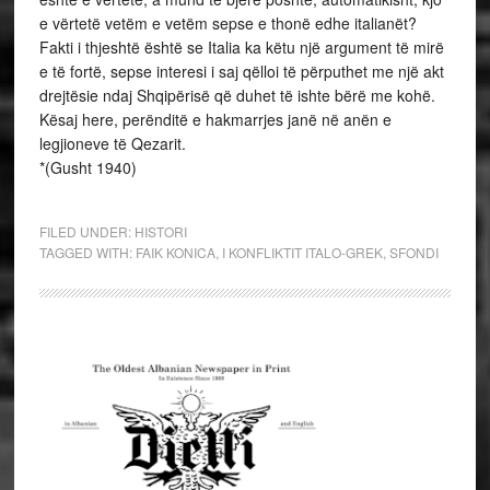
e vërtetë vetëm e vetëm sepse e thonë edhe italianët?
Fakti i thjeshtë është se Italia ka këtu një argument të mirë
e të fortë, sepse interesi i saj qëlloi të përputhet me një akt
drejtësie ndaj Shqipërisë që duhet të ishte bërë me kohë.
Kësaj here, perënditë e hakmarrjes janë në anën e
legjioneve të Qezarit.
*(Gusht 1940)
FILED UNDER:
HISTORI
TAGGED WITH:
FAIK KONICA
,
I KONFLIKTIT ITALO-GREK
,
SFONDI