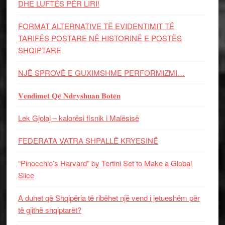
DHE LUFTЁS PЁR LIRI!
FORMAT ALTERNATIVE TË EVIDENTIMIT TË
TARIFËS POSTARE NË HISTORINË E POSTËS
SHQIPTARE
NJË SPROVË E GUXIMSHME PERFORMIZMI…
𝐕𝐞𝐧𝐝𝐢𝐦𝐞𝐭 𝐐𝐞̈ 𝐍𝐝𝐫𝐲𝐬𝐡𝐮𝐚𝐧 𝐁𝐨𝐭𝐞̈𝐧
Lek Gjolaj – kalorësi fisnik i Malësisë
FEDERATA VATRA SHPALLË KRYESINË
“Pinocchio’s Harvard” by Tertini Set to Make a Global
Slice
A duhet që Shqipëria të ribëhet një vend i jetueshëm për
të gjithë shqiptarët?