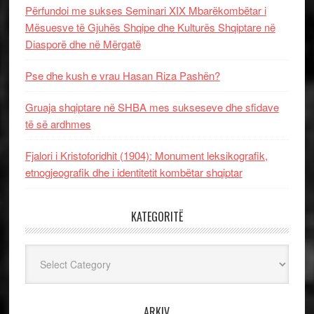
Përfundoi me sukses Seminari XIX Mbarëkombëtar i
Mësuesve të Gjuhës Shqipe dhe Kulturës Shqiptare në
Diasporë dhe në Mërgatë
Pse dhe kush e vrau Hasan Riza Pashën?
Gruaja shqiptare në SHBA mes sukseseve dhe sfidave
të së ardhmes
Fjalori i Kristoforidhit (1904): Monument leksikografik,
etnogjeografik dhe i identitetit kombëtar shqiptar
KATEGORITË
Kategoritë
ARKIV