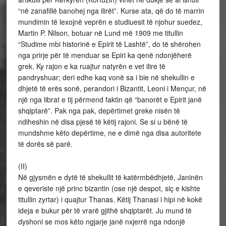
“në zanafillë banohej nga ilirët”. Kurse ata, që do të marrin
mundimin të lexojnë veprën e studiuesit të njohur suedez,
Martin P. Nilson, botuar në Lund më 1909 me titullin
“Studime mbi historinë e Epirit të Lashtë”, do të shërohen
nga prirje për të menduar se Epiri ka qenë ndonjëherë
grek. Ky rajon e ka ruajtur natyrën e vet ilire të
pandryshuar; deri edhe kaq vonë sa i bie në shekullin e
dhjetë të erës sonë, perandori i Bizantit, Leoni i Mençur, në
një nga librat e tij përmend faktin që “banorët e Epirit janë
shqiptarë”. Pak nga pak, depërtimet greke nisën të
ndiheshin në disa pjesë të këtij rajoni. Se si u bënë të
mundshme këto depërtime, ne e dimë nga disa autoritete
të dorës së parë.
(II)
Në gjysmën e dytë të shekullit të katërmbëdhjetë, Janinën
e qeveriste një princ bizantin (ose një despot, siç e kishte
titullin zyrtar) i quajtur Thanas. Këtij Thanasi i hipi në kokë
ideja e bukur për të vrarë gjithë shqiptarët. Ju mund të
dyshoni se mos këto ngjarje janë nxjerrë nga ndonjë