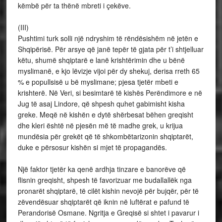
këmbë për ta thënë mbreti i çekëve.
(III)
Pushtimi turk solli një ndryshim të rëndësishëm në jetën e
Shqipërisë. Për arsye që janë tepër të gjata për t’i shtjelluar
këtu, shumë shqiptarë e lanë krishtërimin dhe u bënë
myslimanë, e kjo lëvizje vijoi për dy shekuj, derisa rreth 65
% e popullsisë u bë myslimane; pjesa tjetër mbeti e
krishterë. Në Veri, si besimtarë të kishës Perëndimore e në
Jug të asaj Lindore, që shpesh quhet gabimisht kisha
greke. Meqë në kishën e dytë shërbesat bëhen greqisht
dhe kleri është në pjesën më të madhe grek, u krijua
mundësia për grekët që të shkombëtarizonin shqiptarët,
duke e përsosur kishën si mjet të propagandës.
Një faktor tjetër ka qenë ardhja tinzare e banorëve që
flisnin greqisht, shpesh të favorizuar me budallallëk nga
pronarët shqiptarë, të cilët kishin nevojë për bujqër, për të
zëvendësuar shqiptarët që iknin në luftërat e pafund të
Perandorisë Osmane. Ngritja e Greqisë si shtet i pavarur i