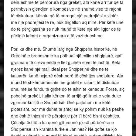
dënueshme të përdorura nga grekët, ata kanë arritur që ta
përmbysin gjendjen e kombësive në shumë vise të rajonit
të diskutuar; kështu që të ndreqet një padrejtësi e vjetër
me një padrejtësi të re, nuk tingëllon aq mirë. Për këtë unë
do të përgjigjesha se nuk mund të ketë një akt ligjor që të
përligjë krimet e organizuara e të vazhdueshme.
Por, ka dhe më. Shumë larg nga Shqipëria historike, në
Greqinë e brendshme ka pothuaj një milion shqiptarë, gati
gjysma e të cilëve ende e flet gjuhën e vet të lashtë. Këta
njerëz kanë një mall ideal për Shqipërinë dhe në të
kaluarën kanë nxjerrë dëshmorë të çështjes shqiptare. Ata
mund të shkëmbeheshin me grekët e rajonit të diskutuar
dhe, më së fundi, të gjithë do të ishin të kënaqur. Porse, siç
pohojnë grekët, Italia kërkon të arrijë qëllimet e veta duke
zgjeruar kufijtë e Shqipërisë. Unë pajtohem me këtë
plotësisht, por më duhet të shtoj se ky pohim nuk ka peshë
dhe është thjesht një përpjekje për t’i bërë bisht çështjes.
Çështja është a ka qenë gjithmonë pjesë përbërëse e
Shqipërisë ish-krahina turke e Janinës? Në qoftë se kjo
është e vërtetë, a mund të bjerë poshtë, automatikisht, kjo