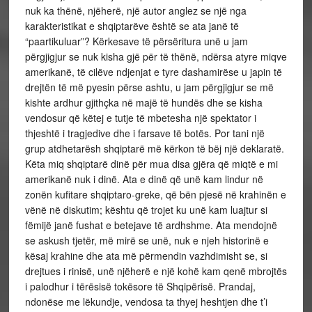
nuk ka thënë, njëherë, një autor anglez se një nga
karakteristikat e shqiptarëve është se ata janë të
“paartikuluar”? Kërkesave të përsëritura unë u jam
përgjigjur se nuk kisha gjë për të thënë, ndërsa atyre miqve
amerikanë, të cilëve ndjenjat e tyre dashamirëse u japin të
drejtën të më pyesin përse ashtu, u jam përgjigjur se më
kishte ardhur gjithçka në majë të hundës dhe se kisha
vendosur që këtej e tutje të mbetesha një spektator i
thjeshtë i tragjedive dhe i farsave të botës. Por tani një
grup atdhetarësh shqiptarë më kërkon të bëj një deklaratë.
Këta miq shqiptarë dinë për mua disa gjëra që miqtë e mi
amerikanë nuk i dinë. Ata e dinë që unë kam lindur në
zonën kufitare shqiptaro-greke, që bën pjesë në krahinën e
vënë në diskutim; kështu që trojet ku unë kam luajtur si
fëmijë janë fushat e betejave të ardhshme. Ata mendojnë
se askush tjetër, më mirë se unë, nuk e njeh historinë e
kësaj krahine dhe ata më përmendin vazhdimisht se, si
drejtues i rinisë, unë njëherë e një kohë kam qenë mbrojtës
i palodhur i tërësisë tokësore të Shqipërisë. Prandaj,
ndonëse me lëkundje, vendosa ta thyej heshtjen dhe t’i