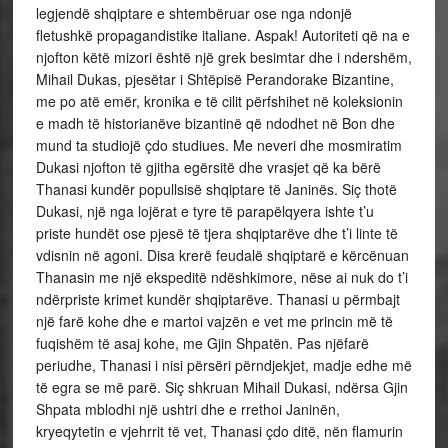
legjendë shqiptare e shtembëruar ose nga ndonjë
fletushkë propagandistike italiane. Aspak! Autoriteti që na e
njofton këtë mizori është një grek besimtar dhe i ndershëm,
Mihail Dukas, pjesëtar i Shtëpisë Perandorake Bizantine,
me po atë emër, kronika e të cilit përfshihet në koleksionin
e madh të historianëve bizantinë që ndodhet në Bon dhe
mund ta studiojë çdo studiues. Me neveri dhe mosmiratim
Dukasi njofton të gjitha egërsitë dhe vrasjet që ka bërë
Thanasi kundër popullsisë shqiptare të Janinës. Siç thotë
Dukasi, një nga lojërat e tyre të parapëlqyera ishte t’u
priste hundët ose pjesë të tjera shqiptarëve dhe t’i linte të
vdisnin në agoni. Disa krerë feudalë shqiptarë e kërcënuan
Thanasin me një ekspeditë ndëshkimore, nëse ai nuk do t’i
ndërpriste krimet kundër shqiptarëve. Thanasi u përmbajt
një farë kohe dhe e martoi vajzën e vet me princin më të
fuqishëm të asaj kohe, me Gjin Shpatën. Pas njëfarë
periudhe, Thanasi i nisi përsëri përndjekjet, madje edhe më
të egra se më parë. Siç shkruan Mihail Dukasi, ndërsa Gjin
Shpata mblodhi një ushtri dhe e rrethoi Janinën,
kryeqytetin e vjehrrit të vet, Thanasi çdo ditë, nën flamurin