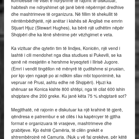
kombësisë në viset e ndryshme të rajonit të diskutuar,
habitesh me ndryshimet që janë bërë nëpërmjet dredhive
dhe mashtrimeve të organizura. Në fillim të shekullit të
nëntëmbëdhjetë, një anëtar i kishës së Anglisë me emrin
Stjuart Hjuz (Stewart Hughes), ka bërë një udhëtim nëpër
Shqipëri dhe ka lënë shënime për vëzhgimet e veta.
Ka vizituar dhe qytetin tim të lindjes, Konicën, një vend i
lashtë i cili mendohet nga disa studiues si Pukevili, se ka
qenë në mesjetën e hershme kryeqyteti i Ilirisë Jugore.
(Emri i vendit tingëllon në mënyrë të çuditshme si prusian,
por kjo vjen ngaqë po ai ndikim sllav mbi toponiminë, ka
vepruar në Prusi, ashtu edhe në Shqipëri). Hjuzi ka
shënuar se Konica kishte 800 shtëpi, nga të cilat 600 ishin
shqiptare dhe 200 greke. Ku janë këta 75 % shqiptarë sot?
Megjithatë, në rajonin e diskutuar ka një krahinë të gjerë,
qëndresa e patrembur e së cilës i ka kapërcyer të gjitha
format e organizuara të vrasjeve, mashtrimeve dhe
grabitjeve. Kjo është Çamëria, të cilën grekët e
shtrembërojnë në Camuria. (Nuk u vë faj grekëve, për këtë