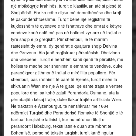
një mbikëqyrje krahinës, turqit e klasifikuan atë si pjesë të
Shqipërisë. Por ka edhe diçka më domethënëse dhe krejt
të pakundërshtueshme. Turqit bënë një regjistrim të
kujdesshëm të qyteteve e të fshatrave dhe emrat e këtyre
vendeve kanë dalë më pas në botimet zyrtare në trajtat e
tyre shqip e jo greqisht. Për shembull, le të marrim
rastësisht dy emra, dy qendrat e quajtura shqip Delvina
dhe Grevena. Ato janë regjistruar përkatësisht Dhelvinon
dhe Grebene. Turqit e hershëm kanë qenë të përpiktë, me
hollësi të madhe për shënimin e emrane të vendeve, duke
parapëlqyer gjithmonë trajtat e mirëfillta popullore. Për
shembull, pas rrethimit të parë të Vjenës, turqit nisën ta
shkruanin Wian me një A të gjatë, që është trajta e vërtetë
popullore dhe, sa kohë zgjati Perandoria Osmane, ata iu
përmbajtën kësaj trajte, duke flakur trajtën artificiale Wien.
Në traktatin e Ajzenburgut, të nënshkruar më 1664
ndërmjet Turqisë dhe Perandorisë Romake të Shenjtë e të
hartuar turqisht e latinisht, kur numërohen titujt e
perandorit Habsburg, teksti latin e quan atë mbret të
Bohemisë, porse në tekstin turqisht turqit kanë ngulur