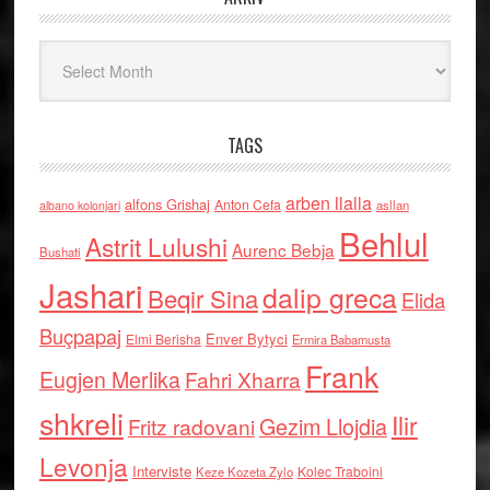
Arkiv
TAGS
arben llalla
alfons Grishaj
Anton Cefa
asllan
albano kolonjari
Behlul
Astrit Lulushi
Aurenc Bebja
Bushati
Jashari
dalip greca
Beqir Sina
Elida
Buçpapaj
Enver Bytyci
Elmi Berisha
Ermira Babamusta
Frank
Eugjen Merlika
Fahri Xharra
shkreli
Ilir
Gezim Llojdia
Fritz radovani
Levonja
Interviste
Kolec Traboini
Keze Kozeta Zylo