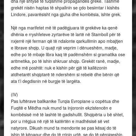
dha një shtysë të fuqishme propagandës greke. Tashmë
grekët nisën haptas të shpallnin se çdo besimtar i kishës
Lindore, pavarësisht nga gjuha dhe kombësia, ishte grek.
Një nga marifetet më të padëgjuara të grekëve ka qenë
dhënia e rryshfeteve zyrtarëve të lartë në Stamboll për të
nxjerrë një ferman që të ndalonte qarkullimin apo mbajtjen
e librave shqip. U quajt një veprim i dënueshëm, madje,
edhe po të mbaje libra kaq të padëmshëm si gramatika ose
aritmetika, po të ishin shkruar shqip. Grekët ranë, madje,
edhe më poshtë: nuk e kishin për gjë të kallëzonin
atdhetarët shqiptarë të ndershëm si rebelë dhe bënin që
ata t’i degdisnin në burgje të largëta.
(IV)
Pas luftërave ballkanike Turqia Evropiane u copëtua dhe
Fuqitë e Mëdha nuk mund ta injoronin ekzistencën e
kombësisë më të lashtë të gadishullit. Shqipëria u bë shtet,
por u rrëgjua në një të katërtën e madhësisë së vet
natyrore. Dikush mund ta mendonte se pas kësaj do të
ishin të kënaqur dhe do të rrinin urtë, se do të përpiqeshin,