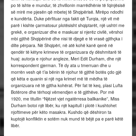
po të ishte e mundur, të zhvillonin marrëdhënie të fqinjësisë
së mirë me pjesën që mbetej të Shqipërisë. Mirëpo ndodhi
e kundërta. Duke përfituar nga fakti që Turqia, një vit më
parë i kishte çarmatosur plotësisht shqiptarët, një ushtri me
grekë, e organizuar dhe e maskuar si njerëz civilë, vërshoi
mbi gjithë Shqipërinë dhe nisi të djegë e të vrasë gjithçka i
dilte përpara. Në Shqipëri, në atë kohë kanë qenë në
qendër të këtyre krimeve të organizuara dy dëshmitarë të
huaj: autorja e njohur angleze, Meri Edit Durham, dhe një
korrespondent gjerman. Të dy ata u tmerruan dhe u
morrën vesh që t’ia bënin të njohur të gjithë botës çdo gjë
që këta e quanin si një nga krimet më të mëdha të
organizuara në të gjitha kohërat. Për fat të keq, plasi Lufta
Botërore dhe tërhoqi vëmendjen e të gjithëve. Por më
1920, me titullin “Njëzet vjet ngatërresa ballkanike”, Miss
Durham botoi një libër, ku një kapitull i plotë i kushtohet
njoftimeve për këto masakra. Kushdo që dëshiron ta
kuptojë konfliktin e sotëm nuk mund të bëjë pa e parë këtë
libër.