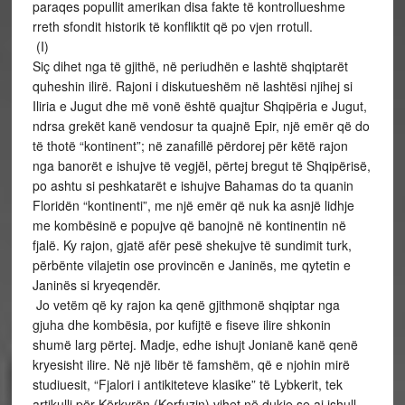
paraqes popullit amerikan disa fakte të kontrollueshme
rreth sfondit historik të konfliktit që po vjen rrotull.
(I)
Siç dihet nga të gjithë, në periudhën e lashtë shqiptarët
quheshin ilirë. Rajoni i diskutueshëm në lashtësi njihej si
Iliria e Jugut dhe më vonë është quajtur Shqipëria e Jugut,
ndrsa grekët kanë vendosur ta quajnë Epir, një emër që do
të thotë “kontinent”; në zanafillë përdorej për këtë rajon
nga banorët e ishujve të vegjël, përtej bregut të Shqipërisë,
po ashtu si peshkatarët e ishujve Bahamas do ta quanin
Floridën “kontinenti”, me një emër që nuk ka asnjë lidhje
me kombësinë e popujve që banojnë në kontinentin në
fjalë. Ky rajon, gjatë afër pesë shekujve të sundimit turk,
përbënte vilajetin ose provincën e Janinës, me qytetin e
Janinës si kryeqendër.
Jo vetëm që ky rajon ka qenë gjithmonë shqiptar nga
gjuha dhe kombësia, por kufijtë e fiseve ilire shkonin
shumë larg përtej. Madje, edhe ishujt Jonianë kanë qenë
kryesisht ilire. Në një libër të famshëm, që e njohin mirë
studiuesit, “Fjalori i antikiteteve klasike” të Lybkerit, tek
artikulli për Kërkyrën (Korfuzin) vihet në dukje se ai ishull