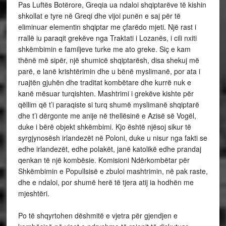
Pas Luftës Botërore, Greqia ua ndaloi shqiptarëve të kishin
shkollat e tyre në Greqi dhe vijoi punën e saj për të
eliminuar elementin shqiptar me çfarëdo mjeti. Një rast i
rrallë iu paraqit grekëve nga Traktati i Lozanës, i cili nxiti
shkëmbimin e familjeve turke me ato greke. Siç e kam
thënë më sipër, një shumicë shqiptarësh, disa shekuj më
parë, e lanë krishtërimin dhe u bënë myslimanë, por ata i
ruajtën gjuhën dhe traditat kombëtare dhe kurrë nuk e
kanë mësuar turqishten. Mashtrimi i grekëve kishte për
qëllim që t’i paraqiste si turq shumë myslimanë shqiptarë
dhe t’i dërgonte me anije në thellësinë e Azisë së Vogël,
duke i bërë objekt shkëmbimi. Kjo është njësoj sikur të
syrgjynosësh irlandezët në Poloni, duke u nisur nga fakti se
edhe irlandezët, edhe polakët, janë katolikë edhe prandaj
qenkan të një kombësie. Komisioni Ndërkombëtar për
Shkëmbimin e Popullsisë e zbuloi mashtrimin, në pak raste,
dhe e ndaloi, por shumë herë të tjera atij ia hodhën me
mjeshtëri.
Po të shqyrtohen dëshmitë e vjetra për gjendjen e