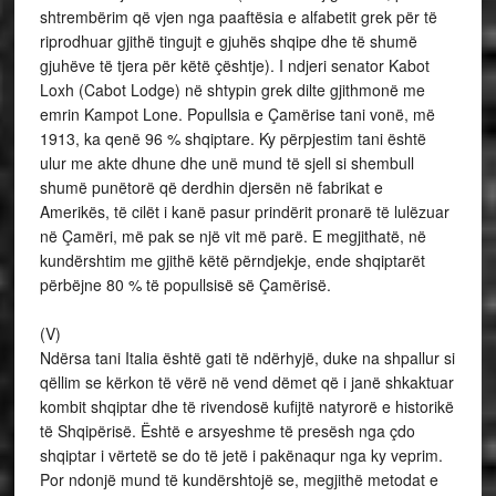
shtrembërim që vjen nga paaftësia e alfabetit grek për të
riprodhuar gjithë tingujt e gjuhës shqipe dhe të shumë
gjuhëve të tjera për këtë çështje). I ndjeri senator Kabot
Loxh (Cabot Lodge) në shtypin grek dilte gjithmonë me
emrin Kampot Lone. Popullsia e Çamërise tani vonë, më
1913, ka qenë 96 % shqiptare. Ky përpjestim tani është
ulur me akte dhune dhe unë mund të sjell si shembull
shumë punëtorë që derdhin djersën në fabrikat e
Amerikës, të cilët i kanë pasur prindërit pronarë të lulëzuar
në Çamëri, më pak se një vit më parë. E megjithatë, në
kundërshtim me gjithë këtë përndjekje, ende shqiptarët
përbëjne 80 % të popullsisë së Çamërisë.
(V)
Ndërsa tani Italia është gati të ndërhyjë, duke na shpallur si
qëllim se kërkon të vërë në vend dëmet që i janë shkaktuar
kombit shqiptar dhe të rivendosë kufijtë natyrorë e historikë
të Shqipërisë. Është e arsyeshme të presësh nga çdo
shqiptar i vërtetë se do të jetë i pakënaqur nga ky veprim.
Por ndonjë mund të kundërshtojë se, megjithë metodat e