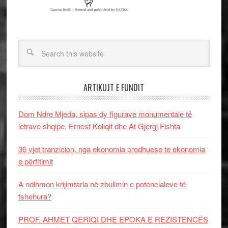
ARTIKUJT E FUNDIT
Dom Ndre Mjeda, sipas dy figurave monumentale të
letrave shqipe, Ernest Koliqit dhe At Gjergj Fishta
36 vjet tranzicion, nga ekonomia prodhuese te ekonomia
e përfitimit
A ndihmon krijimtaria në zbulimin e potencialeve të
fshehura?
PROF. AHMET QERIQI DHE EPOKA E REZISTENCЁS