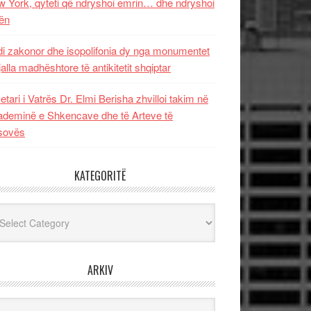
 York, qyteti që ndryshoi emrin… dhe ndryshoi
ën
i zakonor dhe isopolifonia dy nga monumentet
jalla madhështore të antikitetit shqiptar
etari i Vatrës Dr. Elmi Berisha zhvilloi takim në
deminë e Shkencave dhe të Arteve të
sovës
KATEGORITË
egoritë
ARKIV
iv