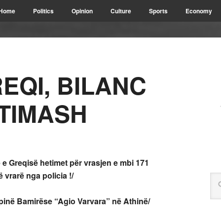
Home
Politics
Opinion
Culture
Sports
Economy
EQI, BILANC
KTIMASH
e e Greqisë hetimet për vrasjen e mbi 171
 vrarë nga policia !/
ëpinë Bamirëse “Agio Varvara” në Athinë/