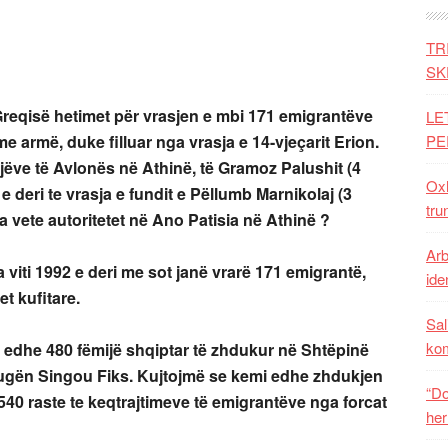
TR
SK
 Greqisë hetimet për vrasjen e mbi 171 emigrantëve
LE
e armë, duke filluar nga vrasja e 14-vjeçarit Erion.
PE
jëve të Avlonës në Athinë, të Gramoz Palushit (4
Oxh
e deri te vrasja e fundit e Pëllumb Marnikolaj (3
tru
a vete autoritetet në Ano Patisia në Athinë ?
Arb
 viti 1992 e deri me sot janë vrarë 171 emigrantë,
iden
et kufitare.
Sal
ko
i edhe 480 fëmijë shqiptar të zhdukur në Shtëpinë
rugën Singou Fiks. Kujtojmë se kemi edhe zhdukjen
“Do
 540 raste te keqtrajtimeve të emigrantëve nga forcat
her