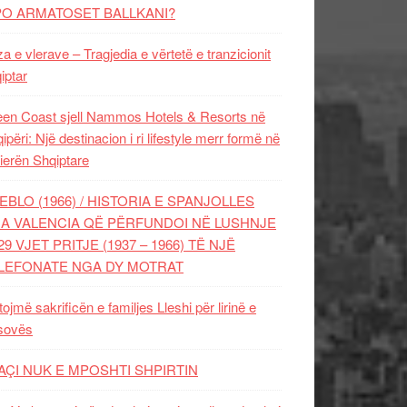
PO ARMATOSET BALLKANI?
za e vlerave – Tragjedia e vërtetë e tranzicionit
iptar
en Coast sjell Nammos Hotels & Resorts në
ipëri: Një destinacion i ri lifestyle merr formë në
ierën Shqiptare
EBLO (1966) / HISTORIA E SPANJOLLES
A VALENCIA QË PËRFUNDOI NË LUSHNJE
29 VJET PRITJE (1937 – 1966) TË NJË
LEFONATE NGA DY MOTRAT
tojmë sakrificën e familjes Lleshi për lirinë e
sovës
AÇI NUK E MPOSHTI SHPIRTIN