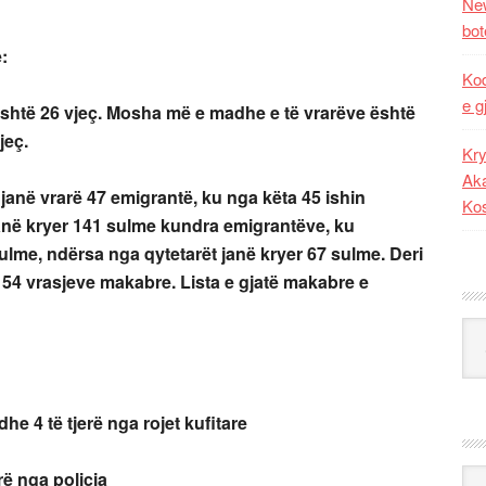
New
bot
:
Kod
e g
shtë 26 vjeç. Mosha më e madhe e të vrarëve është
jeç.
Kry
Aka
anë vrarë 47 emigrantë, ku nga këta 45 ishin
Ko
janë kryer 141 sulme kundra emigrantëve, ku
ulme, ndërsa nga qytetarët janë kryer 67 sulme. Deri
154 vrasjeve makabre. Lista e gjatë makabre e
Kat
dhe 4 të tjerë nga rojet kufitare
Ark
rë nga policia