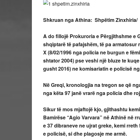
Shkruan nga Athina: Shpëtim Zinxhiria/
A do fillojë Prokuroria e Përgjithshme e
shqiptarë të pafajshëm, të pa armatosur m
X (8/02/1996 nga policia ne burgun e fëmi
shtator 2004) pse veshi një bluze te kuqe 
gusht 2016) ne komisariatin e policisë ng
Në Greqi, kronologjia na tregon se që nga
nga këta 97 janë vrarë nga policia dhe roj
Sikur të mos mjaftojë kjo, gjithashtu kem
Bamirëse “Agio Varvara” në Athinë në r
e 37 dibraneve ne ujrat greke, kemi rreth
e policisë, si dhe plagosje me armë.