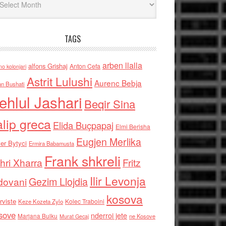
TAGS
arben llalla
alfons Grishaj
Anton Cefa
no kolonjari
Astrit Lulushi
Aurenc Bebja
an Bushati
ehlul Jashari
Beqir Sina
alip greca
Elida Buçpapaj
Elmi Berisha
Eugjen Merlika
er Bytyci
Ermira Babamusta
Frank shkreli
hri Xharra
Fritz
Ilir Levonja
Gezim Llojdia
dovani
kosova
rviste
Kolec Traboini
Keze Kozeta Zylo
sove
nderroi jete
Marjana Bulku
ne Kosove
Murat Gecaj