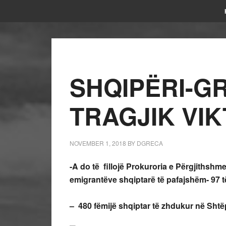
SHQIPËRI-GR
TRAGJIK VI
NOVEMBER 1, 2018
BY
DGRECA
-A do të fillojë Prokuroria e Përgjithshm
emigrantëve shqiptarë të pafajshëm- 97 të
– 480 fëmijë shqiptar të zhdukur në Sht