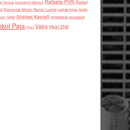
Rafaela Prifti
Rafael
e Tereza
presidenti Nishani
qi
Raimonda Moisiu
Ramiz Lushaj
reshat kripa
Sadik
Shefqet Kercelli
shqiperia
hani
shqiptaret
SHBA
kol Paja
Vatra
Visar Zhiti
Thaci