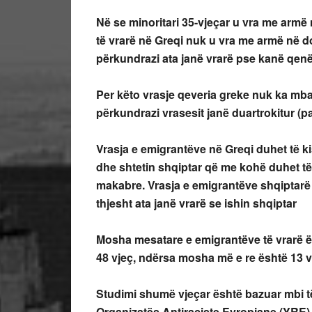
Në se minoritari 35-vjeçar u vra me armë
të vrarë në Greqi nuk u vra me armë në d
përkundrazi ata janë vrarë pse kanë qenë 
Per këto vrasje qeveria greke nuk ka mbaj
përkundrazi vrasesit janë duartrokitur (p
Vrasja e emigrantëve në Greqi duhet të k
dhe shtetin shqiptar që me kohë duhet të k
makabre. Vrasja e emigrantëve shqiptarë n
thjesht ata janë vrarë se ishin shqiptar
Mosha mesatare e emigrantëve të vrarë ë
48 vjeç, ndërsa mosha më e re është 13 v
Studimi shumë vjeçar është bazuar mbi të
Organizatës Antiraciste Evropiane (YRE