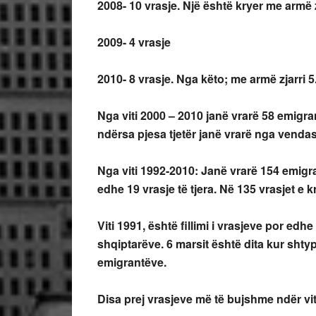
2008- 10 vrasje. Një është kryer me armë z
2009- 4 vrasje
2010- 8 vrasje. Nga këto; me armë zjarri 5. 
Nga viti 2000 – 2010 janë vrarë 58 emigrant
ndërsa pjesa tjetër janë vrarë nga vendas
Nga viti 1992-2010: Janë vrarë 154 emigr
edhe 19 vrasje të tjera. Në 135 vrasjet e k
Viti 1991, është fillimi i vrasjeve por edhe
shqiptarëve. 6 marsit është dita kur shty
emigrantëve.
Disa prej vrasjeve më të bujshme ndër vit