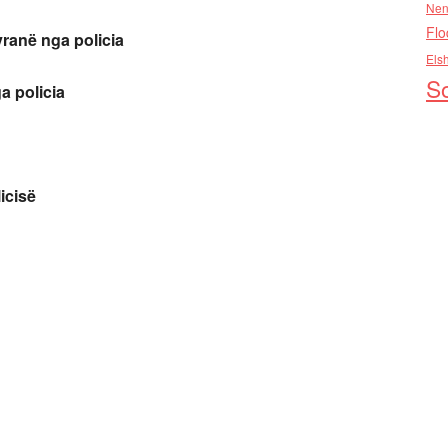
Nen
Flo
 vranë nga policia
Els
So
a policia
icisë