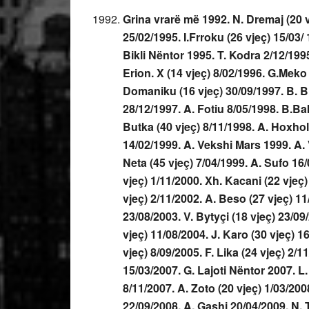
Grina vrarë më 1992. N. Dremaj (20 v
25/02/1995. I.Frroku (26 vjeç) 15/03/
Bikli Nëntor 1995. T. Kodra 2/12/199
Erion. X (14 vjeç) 8/02/1996. G.Meko (
Domaniku (16 vjeç) 30/09/1997. B. Br
28/12/1997. A. Fotiu 8/05/1998. B.Bak
Butka (40 vjeç) 8/11/1998. A. Hoxholl
14/02/1999. A. Vekshi Mars 1999. A. V
Neta (45 vjeç) 7/04/1999. A. Sufo 16/
vjeç) 1/11/2000. Xh. Kacani (22 vjeç)
vjeç) 2/11/2002. A. Beso (27 vjeç) 11/
23/08/2003. V. Bytyçi (18 vjeç) 23/09
vjeç) 11/08/2004. J. Karo (30 vjeç) 16
vjeç) 8/09/2005. F. Lika (24 vjeç) 2/11
15/03/2007. G. Lajoti Nëntor 2007. L. 
8/11/2007. A. Zoto (20 vjeç) 1/03/2008
22/09/2008. A. Gashi 20/04/2009. N. 