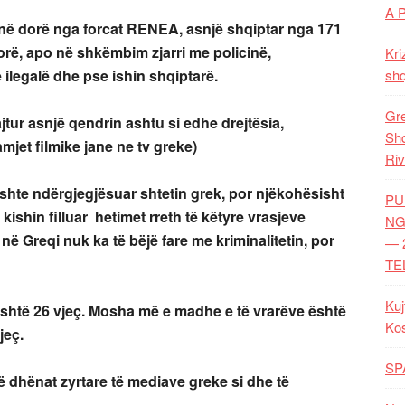
A 
 në dorë nga forcat RENEA, asnjë shqiptar nga 171
orë, apo në shkëmbim zjarri me policinë,
Kri
ilegalë dhe pse ishin shqiptarë.
shq
Gre
tur asnjë qendrin ashtu si edhe drejtësia,
Shq
amjet filmike jane ne tv greke)
Riv
ishte ndërgjegjësuar shtetin grek, por njëkohësisht
PU
ishin filluar hetimet rreth të këtyre vrasjeve
NG
ë Greqi nuk ka të bëjë fare me kriminalitetin, por
— 
TE
Kuj
shtë 26 vjeç. Mosha më e madhe e të vrarëve është
Ko
jeç.
SP
 dhënat zyrtare të mediave greke si dhe të
)