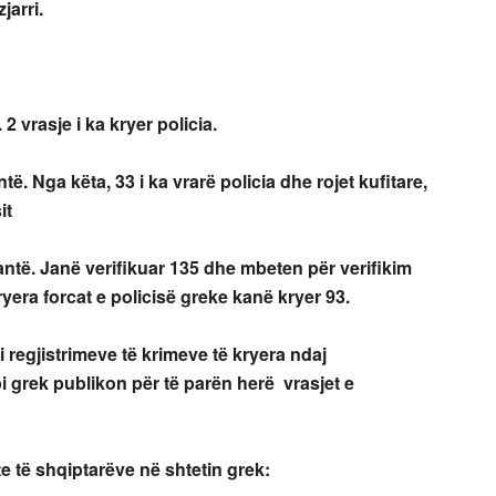
jarri.
2 vrasje i ka kryer policia.
ë. Nga këta, 33 i ka vrarë policia dhe rojet kufitare,
it
antë. Janë verifikuar 135 dhe mbeten për verifikim
ryera forcat e policisë greke kanë kryer 93.
 i regjistrimeve të krimeve të kryera ndaj
pi grek publikon për të parën herë vrasjet e
e të shqiptarëve në shtetin grek: