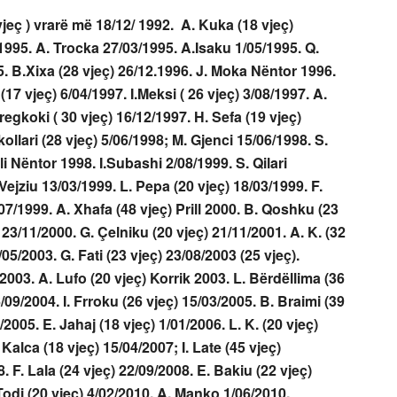
jeç ) vrarë më 18/12/ 1992. A. Kuka (18 vjeç)
 1995. A. Trocka 27/03/1995. A.Isaku 1/05/1995. Q.
5. B.Xixa (28 vjeç) 26/12.1996. J. Moka Nëntor 1996.
17 vjeç) 6/04/1997. I.Meksi ( 26 vjeç) 3/08/1997. A.
egkoki ( 30 vjeç) 16/12/1997. H. Sefa (19 vjeç)
ollari (28 vjeç) 5/06/1998; M. Gjenci 15/06/1998. S.
i Nëntor 1998. I.Subashi 2/08/1999. S. Qilari
ejziu 13/03/1999. L. Pepa (20 vjeç) 18/03/1999. F.
07/1999. A. Xhafa (48 vjeç) Prill 2000. B. Qoshku (23
 23/11/2000. G. Çelniku (20 vjeç) 21/11/2001. A. K. (32
05/2003. G. Fati (23 vjeç) 23/08/2003 (25 vjeç).
/2003. A. Lufo (20 vjeç) Korrik 2003. L. Bërdëllima (36
/09/2004. I. Frroku (26 vjeç) 15/03/2005. B. Braimi (39
/2005. E. Jahaj (18 vjeç) 1/01/2006. L. K. (20 vjeç)
Kalca (18 vjeç) 15/04/2007; I. Late (45 vjeç)
. F. Lala (24 vjeç) 22/09/2008. E. Bakiu (22 vjeç)
Todi (20 vjeç) 4/02/2010. A. Manko 1/06/2010.