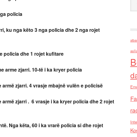
ga policia
ri, ku nga këto 3 nga policia dhe 2 nga rojet
alba
asll
e policia dhe 1 rojet kufitare
B
 arme zjarri. 10-të i ka kryer policia
d
 armë zjarri. 4 vrasje mbajnë vulën e policisë
Env
Fa
armë zjarri . 6 vrasje i ka kryer policia dhe 2 rojet
ra
Inte
ë. Nga këta, 60 i ka vrarë policia si dhe rojet
Ko