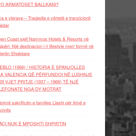
PO ARMATOSET BALLKANI?
za e vlerave – Tragjedia e vërtetë e tranzicionit
iptar
en Coast sjell Nammos Hotels & Resorts në
ipëri: Një destinacion i ri lifestyle merr formë në
ierën Shqiptare
EBLO (1966) / HISTORIA E SPANJOLLES
A VALENCIA QË PËRFUNDOI NË LUSHNJE
29 VJET PRITJE (1937 – 1966) TË NJË
LEFONATE NGA DY MOTRAT
tojmë sakrificën e familjes Lleshi për lirinë e
sovës
AÇI NUK E MPOSHTI SHPIRTIN