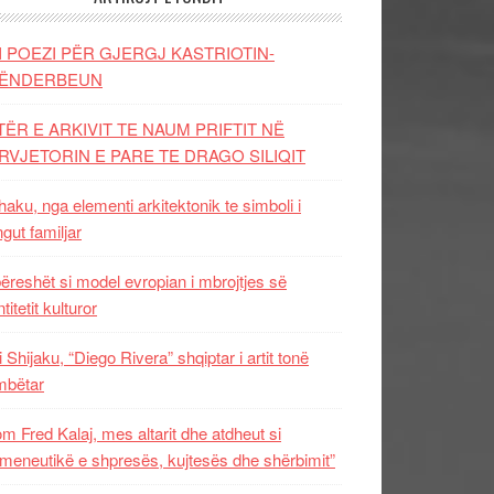
I POEZI PËR GJERGJ KASTRIOTIN-
ËNDERBEUN
TËR E ARKIVIT TE NAUM PRIFTIT NË
RVJETORIN E PARE TE DRAGO SILIQIT
aku, nga elementi arkitektonik te simboli i
ngut familjar
ëreshët si model evropian i mbrojtjes së
titetit kulturor
i Shijaku, “Diego Rivera” shqiptar i artit tonë
mbëtar
m Fred Kalaj, mes altarit dhe atdheut si
meneutikë e shpresës, kujtesës dhe shërbimit”