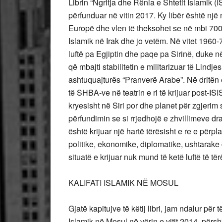
Librin “Ngritja dhe Rënia e Shtetit Islamik (I
përfunduar në vitin 2017. Ky libër është nj
Europë dhe vlen të theksohet se në mbi 700 faqe
Islamik në Irak dhe jo vetëm. Në vitet 1960-
luftë pa Egjiptin dhe paqe pa Sirinë, duke n
që mbajti stabilitetin e militarizuar të Lindj
ashtuquajturës “Pranverë Arabe”. Në dritën e
të SHBA-ve në teatrin e ri të krijuar post-IS
kryesisht në Siri por dhe planet për zgjerim 
përfundimin se si rrjedhojë e zhvillimeve dram
është krijuar një hartë tërësisht e re e përp
politike, ekonomike, diplomatike, ushtarake 
situatë e krijuar nuk mund të ketë luftë të
KALIFATI ISLAMIK NË MOSUL
Gjatë kapitujve të këtij libri, jam ndalur për 
Islamik në Mosul në vërin e vitit 2014, përshk