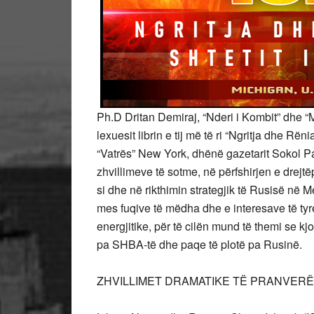
Ph.D Dritan Demiraj, “Nderi i Kombit” dhe “Mj
lexuesit librin e tij më të ri “Ngritja dhe Rëni
“Vatrës” New York, dhënë gazetarit Sokol Pa
zhvillimeve të sotme, në përfshirjen e drejtëp
si dhe në rikthimin strategjik të Rusisë në M
mes fuqive të mëdha dhe e interesave të tyr
energjitike, për të cilën mund të themi se kjo
pa SHBA-të dhe paqe të plotë pa Rusinë.
ZHVILLIMET DRAMATIKE TË PRANVERËS 