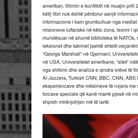
amerikan, fillimin e konfliktit në muajin prill
këtij libri nuk është përdorur asnjë informac
informacione i kam grumbulluar nga mediat m
misioneve luftarake në këto zona, leximi i qi
mundësuar në shumë biblioteka të NATOs, 
leksionet dhe takimet jashtë shtetit veçan
“George Marshall” në Gjermani, Universitet
në USA, Universitetet amerikane, “sitet” ndë
nga shikimi dhe analiza e qindra orëve të fi
Al-Jazzera, Turkish CNN, BBC, CNN, ABS N
eksperiencave dhe mësimeve të nxjera me 
forcave speciale që kanë marrë pjesë në misio
shpreh mirënjohjen më të lartë.