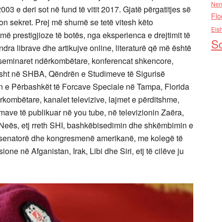
Nen
 2003 e deri sot në fund të vitit 2017. Gjatë përgatitjes së
Flo
ion sekret. Prej më shumë se tetë vitesh këto
Els
ë prestigjioze të botës, nga eksperienca e drejtimit të
So
ndra librave dhe artikujve online, literaturë që më është
seminaret ndërkombëtare, konferencat shkencore,
ërisht në SHBA, Qëndrën e Studimeve të Sigurisë
in e Përbashkët të Forcave Speciale në Tampa, Florida
rkombëtare, kanalet televizive, lajmet e përditshme,
lmave të publikuar në you tube, në televizionin Zaëra,
eës, etj rreth SHI, bashkëbisedimin dhe shkëmbimin e
senatorë dhe kongresmenë amerikanë, me kolegë të
ne në Afganistan, Irak, Libi dhe Siri, etj të cilëve ju