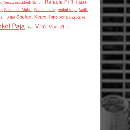
Rafaela Prifti
Rafael
e Tereza
presidenti Nishani
qi
Raimonda Moisiu
Ramiz Lushaj
reshat kripa
Sadik
Shefqet Kercelli
shqiperia
hani
shqiptaret
SHBA
kol Paja
Vatra
Visar Zhiti
Thaci