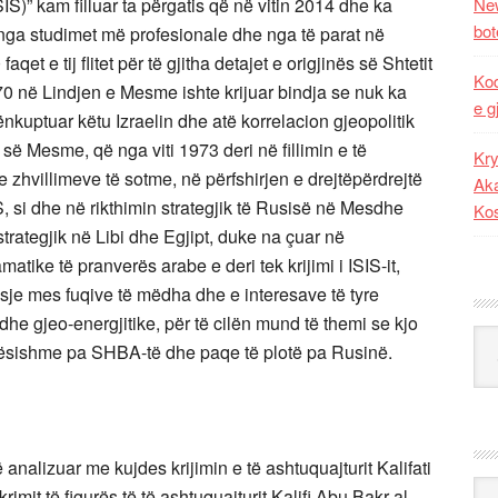
SIS)” kam filluar ta përgatis që në vitin 2014 dhe ka
New
bot
ë nga studimet më profesionale dhe nga të parat në
t e tij flitet për të gjitha detajet e origjinës së Shtetit
Kod
70 në Lindjen e Mesme ishte krijuar bindja se nuk ka
e g
ënkuptuar këtu Izraelin dhe atë korrelacion gjeopolitik
es së Mesme, që nga viti 1973 deri në fillimin e të
Kry
 zhvillimeve të sotme, në përfshirjen e drejtëpërdrejtë
Aka
IS, si dhe në rikthimin strategjik të Rusisë në Mesdhe
Ko
strategjik në Libi dhe Egjipt, duke na çuar në
atike të pranverës arabe e deri tek krijimi i ISIS-it,
lasje mes fuqive të mëdha dhe e interesave të tyre
dhe gjeo-energjitike, për të cilën mund të themi se kjo
Kat
 tërësishme pa SHBA-të dhe paqe të plotë pa Rusinë.
të analizuar me kujdes krijimin e të ashtuquajturit Kalifati
Ark
rimit të figurës të të ashtuquajturit Kalifi Abu Bakr al-