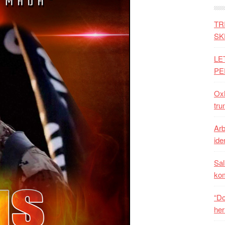
TR
SK
LE
PE
Oxh
tru
Arb
iden
Sal
ko
“Do
her