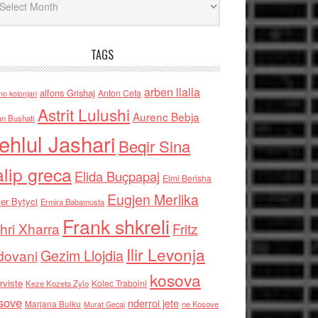
TAGS
arben llalla
alfons Grishaj
Anton Cefa
no kolonjari
Astrit Lulushi
Aurenc Bebja
an Bushati
ehlul Jashari
Beqir Sina
alip greca
Elida Buçpapaj
Elmi Berisha
Eugjen Merlika
er Bytyci
Ermira Babamusta
Frank shkreli
hri Xharra
Fritz
Ilir Levonja
Gezim Llojdia
dovani
kosova
rviste
Kolec Traboini
Keze Kozeta Zylo
sove
nderroi jete
Marjana Bulku
ne Kosove
Murat Gecaj