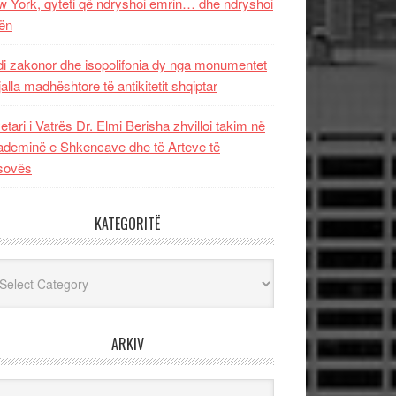
 York, qyteti që ndryshoi emrin… dhe ndryshoi
ën
i zakonor dhe isopolifonia dy nga monumentet
jalla madhështore të antikitetit shqiptar
etari i Vatrës Dr. Elmi Berisha zhvilloi takim në
deminë e Shkencave dhe të Arteve të
sovës
KATEGORITË
egoritë
ARKIV
iv