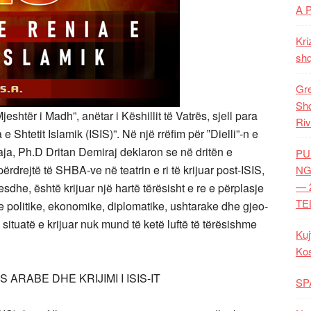
A 
Kri
shq
Gre
Shq
eshtër i Madh”, anëtar i Këshillit të Vatrës, sjell para
Riv
a e Shtetit Islamik (ISIS)”. Në një rrëfim për ‟Dielli”-n e
ja, Ph.D Dritan Demiraj deklaron se në dritën e
PU
ërdrejtë të SHBA-ve në teatrin e ri të krijuar post-ISIS,
NG
— 
esdhe, është krijuar një hartë tërësisht e re e përplasje
TE
e politike, ekonomike, diplomatike, ushtarake dhe gjeo-
 situatë e krijuar nuk mund të ketë luftë të tërësishme
Kuj
Ko
ARABE DHE KRIJIMI I ISIS-IT
SP