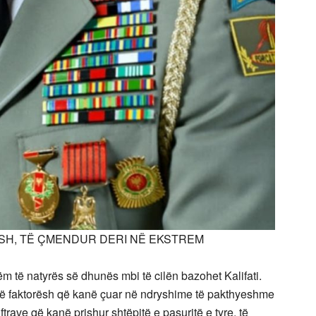
H, TË ÇMENDUR DERI NË EKSTREM
ëm të natyrës së dhunës mbi të cilën bazohet Kalifati.
ërë faktorësh që kanë çuar në ndryshime të pakthyeshme
uftrave që kanë prishur shtëpitë e pasuritë e tyre, të