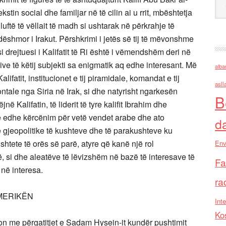
kstin social dhe familjar në të cilin ai u rrit, mbështetja
luftë të vëllait të madh si ushtarak në përkrahje të
 dëshmor i Irakut. Përshkrimi i jetës së tij të mëvonshme
 drejtuesi i Kalifatit të Ri është i vëmendshëm deri në
ive të këtij subjekti sa enigmatik aq edhe interesant. Më
alba
fatit, institucionet e tij piramidale, komandat e tij
asll
ontale nga Siria në Irak, si dhe natyrisht ngarkesën
B
ë Kalifatin, të liderit të tyre kalifit Ibrahim dhe
htë edhe kërcënim për vetë vendet arabe dhe ato
d
 gjeopolitike të kushteve dhe të parakushteve ku
shtete të orës së parë, atyre që kanë një rol
Env
 si dhe aleatëve të lëvizshëm në bazë të interesave të
Fa
a në interesa.
ra
MERIKËN
Inte
Ko
llon me përgatitjet e Sadam Hysein-it kundër pushtimit