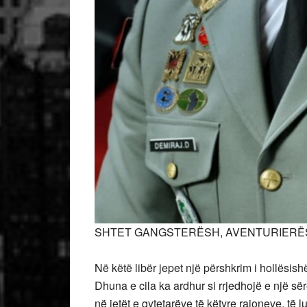
SHTET GANGSTERËSH, AVENTURIERËS
Në këtë libër jepet një përshkrim i hollësish
Dhuna e cila ka ardhur si rrjedhojë e një s
në jetët e qytetarëve të këtyre rajoneve, të l