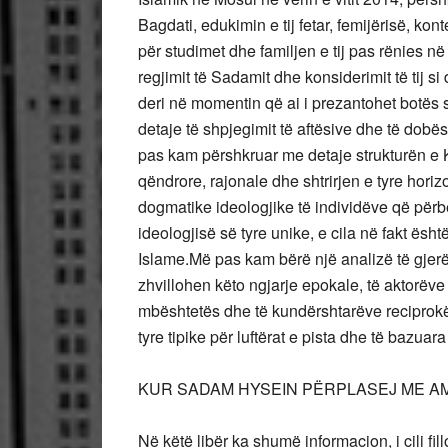
Bagdati, edukimin e tij fetar, femijërisë, konte
për studimet dhe familjen e tij pas rënies në 
regjimit të Sadamit dhe konsiderimit të tij si
deri në momentin që ai i prezantohet botës si
detaje të shpjegimit të aftësive dhe të dobës
pas kam përshkruar me detaje strukturën e Kali
qëndrore, rajonale dhe shtrirjen e tyre horiz
dogmatike ideologjike të individëve që përbëjn
ideologjisë së tyre unike, e cila në fakt ës
Islame.Më pas kam bërë një analizë të gjerë
zhvillohen këto ngjarje epokale, të aktorëve 
mbështetës dhe të kundërshtarëve reciprokë,
tyre tipike për luftërat e pista dhe të bazuar
KUR SADAM HYSEIN PËRPLASEJ ME A
Në këtë libër ka shumë informacion, i cili fi