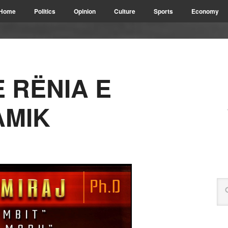
Home
Politics
Opinion
Culture
Sports
Economy
 RËNIA E
AMIK