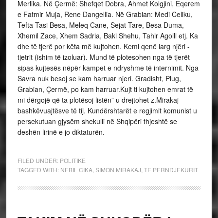
Merlika. Në Çermë: Shefqet Dobra, Ahmet Kolgjini, Eqerem
e Fatmir Muja, Rene Dangellia. Në Grabian: Medi Celiku,
Tefta Tasi Besa, Meleq Cane, Sejat Tare, Besa Duma,
Xhemil Zace, Xhem Sadria, Baki Shehu, Tahir Agolli etj. Ka
dhe të tjerë por këta më kujtohen. Kemi qenë larg njëri -
tjetrit (ishim të izoluar). Mund të plotesohen nga të tjerët
sipas kujtesës nëpër kampet e ndryshme të internimit. Nga
Savra nuk besoj se kam harruar njeri. Gradisht, Plug,
Grabian, Çermë, po kam harruar.Kujt ti kujtohen emrat të
mi dërgojë që ta plotësoj listën” u drejtohet z.Mirakaj
bashkëvuajtësve të tij. Kundërshtarët e regjimit komunist u
persekutuan gjysëm shekulli në Shqipëri thjeshtë se
deshën lirinë e jo diktaturën.
FILED UNDER:
POLITIKE
TAGGED WITH:
NEBIL CIKA
,
SIMON MIRAKAJ
,
TE PERNDJEKURIT