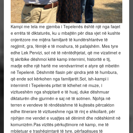
Kampi me tela me gjemba i Tepelenës është një nga faqet
e errëta të diktaturës, ku u mbajtën për disa vjet në kushte
cnjerëzore me mijëra familjarë të kundërshtarëve të
regjimit, gra, fëmijë e të moshura, të pafajshëm. Mes tyre
edhe Lek Pervizi, sot në të nëntëdhjetat, që me vizatimet e
tij akribike dëshmoi këtë kamp internimi, historitë e tij,
madje edhe një hartë me vendvarrimet e atyre që mbetën
në Tepelenë. Dëshmitë flasin për qindra jetë të humbura,
që ende sot kërkohen nga familjarët.Sot, ish-kampi i
internimit i Tepelenës pritet të kthehet në muze, i
vizitueshëm nga shqiptarë e të huaj, duke dëshmuar
diktaturën dhe gjurmën e saj në të sotmen. Njohja në
terren e vendeve të rëndësishme të kujtesës përcakton
edhe itinerare të vizitueshme nga të rinj e shkollarë, për
njohjen me vendet e vuajtjes së dënimit dhe ndëshkimit në
komunizëm.Pas vizitës përkujtimore në kamp, me të
mbijetuar e trashëgimtarë të tyre, përfaqësues të