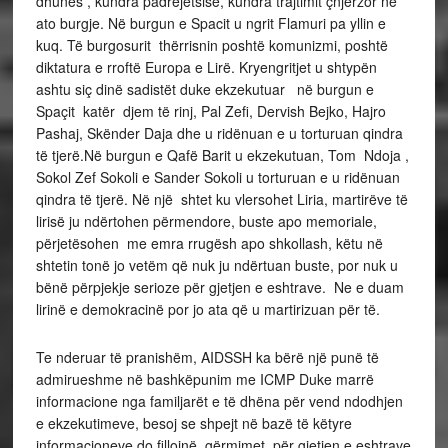
dhunës , kundra padrejetsisë, kundra trajtimit çnjerzor në
ato burgje. Në burgun e Spacit u ngrit Flamuri pa yllin e
kuq. Të burgosurit thërrisnin poshtë komunizmi, poshtë
diktatura e rroftë Europa e Lirë. Kryengritjet u shtypën
ashtu siç dinë sadistët duke ekzekutuar në burgun e
Spaçit katër djem të rinj, Pal Zefi, Dervish Bejko, Hajro
Pashaj, Skënder Daja dhe u ridënuan e u torturuan qindra
të tjerë.Në burgun e Qafë Barit u ekzekutuan, Tom Ndoja ,
Sokol Zef Sokoli e Sander Sokoli u torturuan e u ridënuan
qindra të tjerë. Në një shtet ku vlersohet Liria, martirëve të
lirisë ju ndërtohen përmendore, buste apo memoriale,
përjetësohen me emra rrugësh apo shkollash, këtu në
shtetin tonë jo vetëm që nuk ju ndërtuan buste, por nuk u
bënë përpjekje serioze për gjetjen e eshtrave. Ne e duam
lirinë e demokracinë por jo ata që u martirizuan për të.
Te nderuar të pranishëm, AIDSSH ka bërë një punë të
admirueshme në bashkëpunim me ICMP Duke marrë
informacione nga familjarët e të dhëna për vend ndodhjen
e ekzekutimeve, besoj se shpejt në bazë të këtyre
informacioneve do fillojnë gërmimet për gjetjen e eshtrave