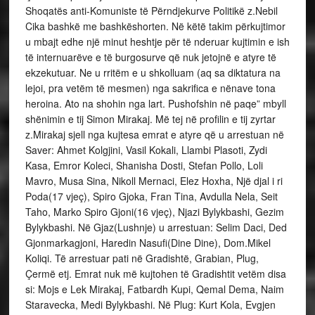
Shoqatës anti-Komuniste të Përndjekurve Politikë z.Nebil
Cika bashkë me bashkëshorten. Në këtë takim përkujtimor
u mbajt edhe një minut heshtje për të nderuar kujtimin e ish
të internuarëve e të burgosurve që nuk jetojnë e atyre të
ekzekutuar. Ne u rritëm e u shkolluam (aq sa diktatura na
lejoi, pra vetëm të mesmen) nga sakrifica e nënave tona
heroina. Ato na shohin nga lart. Pushofshin në paqe” mbyll
shënimin e tij Simon Mirakaj. Më tej në profilin e tij zyrtar
z.Mirakaj sjell nga kujtesa emrat e atyre që u arrestuan në
Saver: Ahmet Kolgjini, Vasil Kokali, Llambi Plasoti, Zydi
Kasa, Emror Koleci, Shanisha Dosti, Stefan Pollo, Loli
Mavro, Musa Sina, Nikoll Mernaci, Elez Hoxha, Një djal i ri
Poda(17 vjeç), Spiro Gjoka, Fran Tina, Avdulla Nela, Seit
Taho, Marko Spiro Gjoni(16 vjeç), Njazi Bylykbashi, Gezim
Bylykbashi. Në Gjaz(Lushnje) u arrestuan: Selim Daci, Ded
Gjonmarkagjoni, Haredin Nasufi(Dine Dine), Dom.Mikel
Koliqi. Të arrestuar pati në Gradishtë, Grabian, Plug,
Çermë etj. Emrat nuk më kujtohen të Gradishtit vetëm disa
si: Mojs e Lek Mirakaj, Fatbardh Kupi, Qemal Dema, Naim
Staravecka, Medi Bylykbashi. Në Plug: Kurt Kola, Evgjen