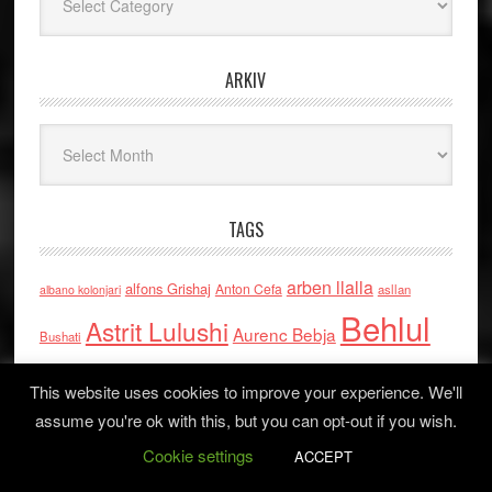
ARKIV
Arkiv
TAGS
arben llalla
alfons Grishaj
Anton Cefa
asllan
albano kolonjari
Behlul
Astrit Lulushi
Aurenc Bebja
Bushati
Jashari
dalip greca
Beqir Sina
Elida
This website uses cookies to improve your experience. We'll
Buçpapaj
assume you're ok with this, but you can opt-out if you wish.
Enver Bytyci
Elmi Berisha
Ermira Babamusta
Frank
Cookie settings
ACCEPT
Eugjen Merlika
Fahri Xharra