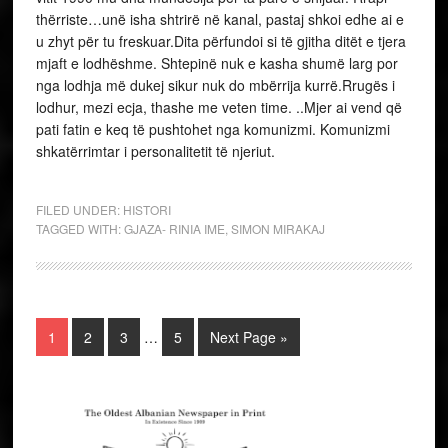
thërriste…unë isha shtrirë në kanal, pastaj shkoi edhe ai e
u zhyt për tu freskuar.Dita përfundoi si të gjitha ditët e tjera
mjaft e lodhëshme. Shtepinë nuk e kasha shumë larg por
nga lodhja më dukej sikur nuk do mbërrija kurrë.Rrugës i
lodhur, mezi ecja, thashe me veten time. ..Mjer ai vend që
pati fatin e keq të pushtohet nga komunizmi. Komunizmi
shkatërrimtar i personalitetit të njeriut.
FILED UNDER:
HISTORI
TAGGED WITH:
GJAZA- RINIA IME
,
SIMON MIRAKAJ
1
2
3
…
5
Next Page »