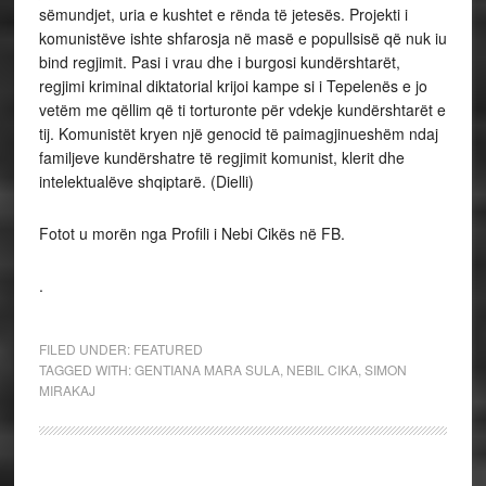
sëmundjet, uria e kushtet e rënda të jetesës. Projekti i
komunistëve ishte shfarosja në masë e popullsisë që nuk iu
bind regjimit. Pasi i vrau dhe i burgosi kundërshtarët,
regjimi kriminal diktatorial krijoi kampe si i Tepelenës e jo
vetëm me qëllim që ti torturonte për vdekje kundërshtarët e
tij. Komunistët kryen një genocid të paimagjinueshëm ndaj
familjeve kundërshatre të regjimit komunist, klerit dhe
intelektualëve shqiptarë. (Dielli)
Fotot u morën nga Profili i Nebi Cikës në FB.
.
FILED UNDER:
FEATURED
TAGGED WITH:
GENTIANA MARA SULA
,
NEBIL CIKA
,
SIMON
MIRAKAJ