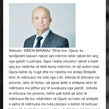
Shkruan: SIMON MIRAKAJ- Rinia ime .Gjaza, ku
familjarisht kaluam njëzet vjet internim ishte njëzet km larg
nga qytetit i Lushnjes. Sapo i kisha mbushur njëzet e katër
vjeç kur mbërrita në këtë kamp internimi, të një izolimi total.
Gjaza kishte dy rrugë dhe tre rrjeshta me shtëpi.Shtëpitë
ishin të ndërtuara me tulla nga v.50, brënda të shtruara me
çimento, ishin të ftohta, një pjesë tjetër e shtëpive ishin të
ndërtuara me plithar por të suvatuara nga jashtë , brënda
të shtruara me çimento, kishin pak kohë që ishin të
ndërtuara.Ne kur mbërritëm në Gjazë na futën në shtëpitë
e vjetra të ndërtuara me tulla.Lëvizjen e kishim të kufizuar,