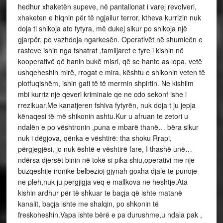
hedhur xhaketën supeve, në pantallonat i varej revolveri,
xhaketen e hiqnin për të ngjallur terror, ktheva kurrizin nuk
doja ti shikoja ato fytyra, më dukej sikur po shikoja një
gjarpër, po vazhdoja ngarkesën. Operativët në shumicën e
rasteve ishin nga fshatrat ,familjaret e tyre i kishin në
kooperativë që hanin bukë misri, që se hante as lopa, vetë
ushqeheshin mirë, rrogat e mira, kështu e shikonin veten të
plotfuqishëm, ishin gati të të merrnin shpirtin. Ne kishiim
mbi kurriz nje qeveri kriminale qe ne cdo sekonf ishe i
rrezikuar.Me kanatjeren fshiva fytyrën, nuk doja t ju jepja
kënaqesi të më shikonin ashtu.Kur u afruan te zetori u
ndalën e po vështronin ,puna e mbarë thanë… bëra sikur
nuk i dëgjova, qënka e vështirë: tha shoku Rrapi,
përgjegjësi, jo nuk është e vështirë fare, I thashë unë…
ndërsa djersët binin në tokë si pika shiu,operativi me nje
buzqeshije ironike belbezioj gjynah goxha djale te punoje
ne pleh,nuk ju pergjigja veq e mallkova ne heshtje.Ata
kishin ardhur për të shkuar te baçja që ishte matanë
kanalit, baçja ishte me shalqin, po shkonin të
freskoheshin.Vapa ishte bërë e pa durushme,u ndala pak ,