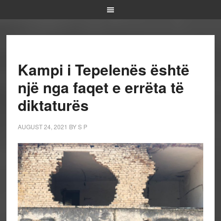
Kampi i Tepelenës është
një nga faqet e errëta të
diktaturës
AUGUST 24, 2021
BY
S P