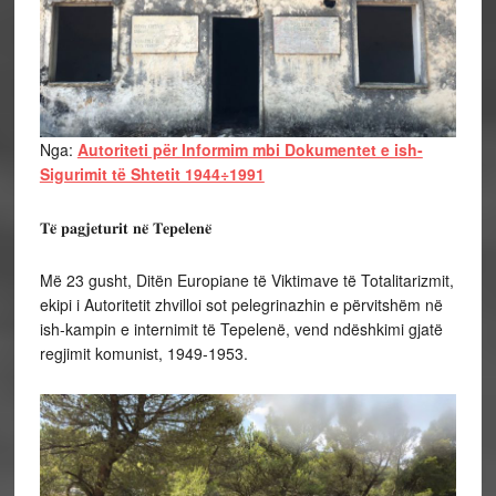
Nga:
Autoriteti për Informim mbi Dokumentet e ish-
Sigurimit të Shtetit 1944÷1991
𝐓𝐞̈ 𝐩𝐚𝐠𝐣𝐞𝐭𝐮𝐫𝐢𝐭 𝐧𝐞̈ 𝐓𝐞𝐩𝐞𝐥𝐞𝐧𝐞̈
Më 23 gusht, Ditën Europiane të Viktimave të Totalitarizmit,
ekipi i Autoritetit zhvilloi sot pelegrinazhin e përvitshëm në
ish-kampin e internimit të Tepelenë, vend ndëshkimi gjatë
regjimit komunist, 1949-1953.