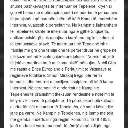
shumë bashkëvuajtës të internuar në Tepelenë, kryen si
çdo vit homaxhe e përshpirtshmëri në nderim të personave
të pafajshëm që humbën jetën në këtë Kamp të tmerrshëm
Internimi, vuajtjesh e persekutimi. Në kampin e llahtarshëm
të Tepelenës kishte të internuar nga e gjithë Shqipëria,
antikomunistë që nuk u pajtuan kurrë me regjimit kriminal
të komunistëve sllavë. Të internuarit në Tepelenë ishin
familje me gra dhe fëmijë dhe të përqendruar në grupe në
një kazermë në kushte çnjerëzore jetese. “Nderim në jetë
të jetëve martirve tanë antikomunistë” përkujton Nebil Cika
me rastin e Ditës Evropiane e Përkujtimit të Viktimave të
regjimeve totalitare. Simon Mirakaj tregoi për ferrin
komunist dhe tmerret e familjeve shqiptare në këtë kamp
Internimi. Në ceremoninë e nderimit në Kampin e
Tepelenës të pranishmit theksuan rëndësinë e nderimit të
këtyre viktimave të pafajshme. Të përndjekurit përkujtuan
qindra fëmijët e humbur të Tepelenës, që sot e kësaj dite
janë pa varre. Në Kampin e Tepelenës, një kamp me tela
me gjemba i ndërtuar nga regjimi komunist, 1949-1953,
janë ende sot varret pa emër të fëmijëve që vdiqën nga