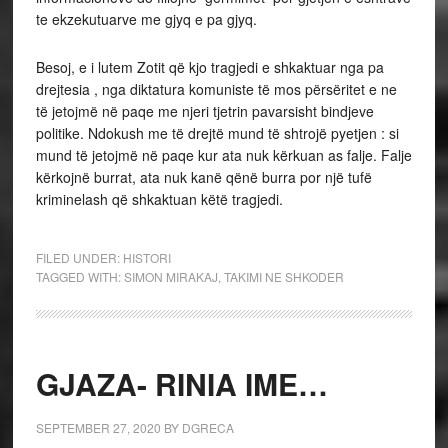
te ekzekutuarve me gjyq e pa gjyq.
Besoj, e i lutem Zotit që kjo tragjedi e shkaktuar nga pa
drejtesia , nga diktatura komuniste të mos përsëritet e ne
të jetojmë në paqe me njeri tjetrin pavarsisht bindjeve
politike. Ndokush me të drejtë mund të shtrojë pyetjen : si
mund të jetojmë në paqe kur ata nuk kërkuan as falje. Falje
kërkojnë burrat, ata nuk kanë qënë burra por një tufë
kriminelash që shkaktuan këtë tragjedi.
FILED UNDER:
HISTORI
TAGGED WITH:
SIMON MIRAKAJ
,
TAKIMI NE SHKODER
GJAZA- RINIA IME…
SEPTEMBER 27, 2020
BY
DGRECA