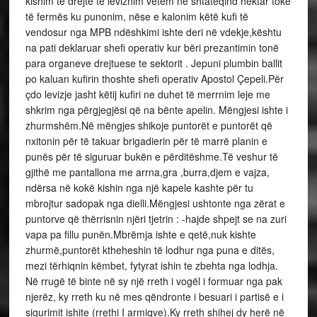
kishim të drejtë të leviznim vetëm në shtatëqind hektar tokë
të fermës ku punonim, nëse e kalonim këtë kufi të
vendosur nga MPB ndëshkimi ishte deri në vdekje,kështu
na pati deklaruar shefi operativ kur bëri prezantimin tonë
para organeve drejtuese te sektorit . Jepuni plumbin ballit
po kaluan kufirin thoshte shefi operativ Apostol Çepeli.Për
çdo levizje jasht këtij kufiri ne duhet të merrnim leje me
shkrim nga përgjegjësi që na bënte apelin. Mëngjesi ishte i
zhurmshëm.Në mëngjes shikoje puntorët e puntorët që
nxitonin për të takuar brigadierin për të marrë planin e
punës për të siguruar bukën e përditëshme.Të veshur të
gjithë me pantallona me arrna,gra ,burra,djem e vajza,
ndërsa në kokë kishin nga një kapele kashte për tu
mbrojtur sadopak nga dielli.Mëngjesi ushtonte nga zërat e
puntorve që thërrisnin njëri tjetrin : -hajde shpejt se na zuri
vapa pa fillu punën.Mbrëmja ishte e qetë,nuk kishte
zhurmë,puntorët ktheheshin të lodhur nga puna e ditës,
mezi tërhiqnin këmbet, fytyrat ishin te zbehta nga lodhja.
Në rrugë të binte në sy një rreth i vogël i formuar nga pak
njerëz, ky rreth ku në mes qëndronte i besuari i partisë e i
sigurimit ishite (rrethi I armiqve).Ky rreth shihej dy herë në