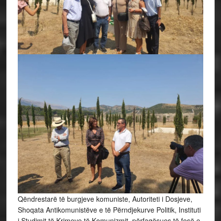
Qëndrestarë të burgjeve komuniste, Autoriteti i Dosjeve,
Shoqata Antikomunistëve e të Përndjekurve Politik, Instituti
i Studimit të Krimeve të Komunizmit, përfaqësues të fesë e