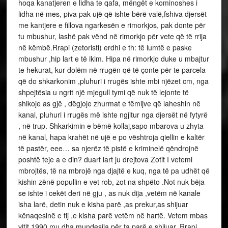
hoqa kanatjeren e lidha te qafa, mëngët e kominoshes i
lidha në mes, piva pak ujë që ishte bërë valë,fshiva djersët
me kantjere e fillova ngarkesën e rimorkjos, pak donte për
tu mbushur, lashë pak vënd në rimorkjo për vete që të rrija
në këmbë.Rrapi (zetoristi) erdhi e th: të lumtë e paske
mbushur ,hip lart e të ikim. Hipa në rimorkjo duke u mbajtur
te hekurat, kur dolëm në rrugën që të çonte për te parcela
që do shkarkonim ,pluhuri i rrugës ishte mbi njëzet cm, nga
shpejtësia u ngrit një mjegull tymi që nuk të lejonte të
shikoje as gjë , dëgjoje zhurmat e fëmijve që laheshin në
kanal, pluhuri i rrugës më ishte ngjitur nga djersët në fytyrë
, në trup. Shkarkimin e bëmë kollaj,sapo mbarova u zhyta
në kanal, hapa krahët në ujë e po vështroja qiellin e kaltër
të pastër, eee… sa njerëz të pistë e kriminelë qëndrojnë
poshtë teje a e din? duart lart ju drejtova Zotit I vetemi
mbrojtës, të na mbrojë nga djajtë e kuq, nga të pa udhët që
kishin zënë popullin e vet rob, zot na shpëto .Not nuk bëja
se ishte i cekët deri në gju , as nuk dija ,vetëm në kanale
isha larë, detin nuk e kisha parë ,as prekur,as shijuar
kënaqesinë e tij ,e kisha parë vetëm në hartë. Vetem mbas
vitit 1990 mu dha mundesija për ta parë e shijuar. Rrapi