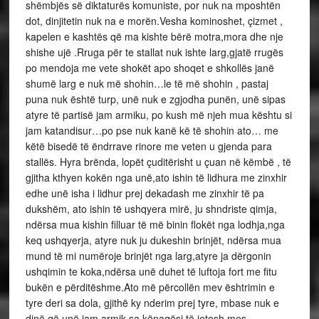
shëmbjës së diktaturës komuniste, por nuk na mposhtën
dot, dinjitetin nuk na e morën.Vesha kominoshet, çizmet ,
kapelen e kashtës që ma kishte bërë motra,mora dhe nje
shishe ujë .Rruga për te stallat nuk ishte larg,gjatë rrugës
po mendoja me vete shokët apo shoqet e shkollës janë
shumë larg e nuk më shohin…le të më shohin , pastaj
puna nuk është turp, unë nuk e zgjodha punën, unë sipas
atyre të partisë jam armiku, po kush më njeh mua kështu si
jam katandisur…po pse nuk kanë kë të shohin ato… me
këtë bisedë të ëndrrave rinore me veten u gjenda para
stallës. Hyra brënda, lopët çuditërisht u çuan në këmbë , të
gjitha kthyen kokën nga unë,ato ishin të lidhura me zinxhir
edhe unë isha i lidhur prej dekadash me zinxhir të pa
dukshëm, ato ishin të ushqyera mirë, ju shndriste qimja,
ndërsa mua kishin filluar të më binin flokët nga lodhja,nga
keq ushqyerja, atyre nuk ju dukeshin brinjët, ndërsa mua
mund të mi numëroje brinjët nga larg,atyre ja dërgonin
ushqimin te koka,ndërsa unë duhet të luftoja fort me fitu
bukën e përditëshme.Ato më përcollën mev ështrimin e
tyre deri sa dola, gjithë ky nderim prej tyre, mbase nuk e
dinë që unë jam armik,sa kënaqësi të jetosh mes