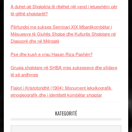
A duhet që Shqipëria të ribëhet një vend i jetueshëm për
të gjithë shqiptarët?
Përfundoi me sukses Seminari XIX Mbarëkombëtar i
Mësuesve të Gjuhës Shqipe dhe Kulturës Shqiptare në
Diasporë dhe në Mërgatë
Pse dhe kush e vrau Hasan Riza Pashën?
Gruaja shqiptare në SHBA mes sukseseve dhe sfidave
të së ardhmes
Fjalori i Kristoforidhit (1904): Monument leksikografik,
etnogjeografik dhe i identitetit kombëtar shqiptar
KATEGORITË
Kategoritë