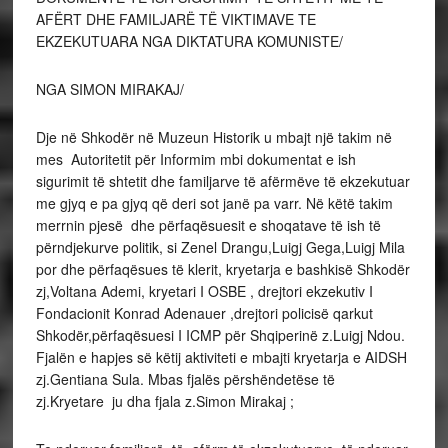
AFËRT DHE FAMILJARË TË VIKTIMAVE TE
EKZEKUTUARA NGA DIKTATURA KOMUNISTE/
NGA SIMON MIRAKAJ/
Dje në Shkodër në Muzeun Historik u mbajt një takim në
mes Autoritetit për Informim mbi dokumentat e ish
sigurimit të shtetit dhe familjarve të afërmëve të ekzekutuar
me gjyq e pa gjyq që deri sot janë pa varr. Në këtë takim
merrnin pjesë dhe përfaqësuesit e shoqatave të ish të
përndjekurve politik, si Zenel Drangu,Luigj Gega,Luigj Mila
por dhe përfaqësues të klerit, kryetarja e bashkisë Shkodër
zj,Voltana Ademi, kryetari I OSBE , drejtori ekzekutiv I
Fondacionit Konrad Adenauer ,drejtori policisë qarkut
Shkodër,përfaqësuesi I ICMP për Shqiperinë z.Luigj Ndou.
Fjalën e hapjes së këtij aktiviteti e mbajti kryetarja e AIDSH
zj.Gentiana Sula. Mbas fjalës përshëndetëse të
zj.Kryetare ju dha fjala z.Simon Mirakaj ;