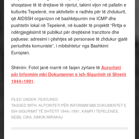
shoqatave të të drejtave të njeriut, takimi vijon në pallatin e
kulturës Tepelenë, me aktivitetin e radhës për të zhdukurit,
që AIDSSH organizon në bashkëpunim me ICMP dhe
pushtetin lokal në Tepelenë, në kuadër të projektit “Rritja e
ndërgjegjësimit të publikut për drejtësinë tranzitore dhe
pajtuese: adresimi i çështjes së personave të zhdukur gjatë
periudhës komuniste”, i mbështetur nga Bashkimi
Europian.
Shënim: Fotot janë marrë në faqen zyrtare të
Autoriteti
për Informim mbi Dokumentet e ish-Sigurimit të Shtetit
1944÷1991
.
FILED UNDER:
FEATURED
TAGGED WITH:
AUTORITETI PËR INFORMIM MBI DOKUMENTET E
ISH-SIGURIMIT TË SHTETIT 1944÷1991
,
KAMPI I TEPELENES
,
NEBIL CIKA
,
SIMON MIRAKAJ