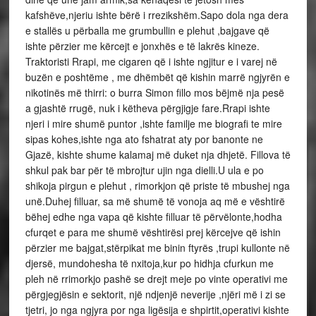
kafshëve,njeriu ishte bërë i rrezikshëm.Sapo dola nga dera
e stallës u përballa me grumbullin e plehut ,bajgave që
ishte përzier me kërcejt e jonxhës e të lakrës kineze.
Traktoristi Rrapi, me cigaren që i ishte ngjitur e i varej në
buzën e poshtëme , me dhëmbët që kishin marrë ngjyrën e
nikotinës më thirri: o burra Simon fillo mos bëjmë nja pesë
a gjashtë rrugë, nuk i këtheva përgjigje fare.Rrapi ishte
njeri i mire shumë puntor ,ishte familje me biografi te mire
sipas kohes,ishte nga ato fshatrat aty por banonte ne
Gjazë, kishte shume kalamaj më duket nja dhjetë. Fillova të
shkul pak bar për të mbrojtur ujin nga dielli.U ula e po
shikoja pirgun e plehut , rimorkjon që priste të mbushej nga
unë.Duhej filluar, sa më shumë të vonoja aq më e vështirë
bëhej edhe nga vapa që kishte filluar të përvëlonte,hodha
cfurqet e para me shumë vështirësi prej kërcejve që ishin
përzier me bajgat,stërpikat me binin ftyrës ,trupi kullonte në
djersë, mundohesha të nxitoja,kur po hidhja cfurkun me
pleh në rrimorkjo pashë se drejt meje po vinte operativi me
përgjegjësin e sektorit, një ndjenjë neverije ,njëri më i zi se
tjetri, jo nga ngjyra por nga ligësija e shpirtit,operativi kishte