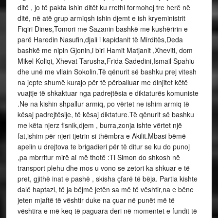
ditë , jo të pakta ishin ditët ku rrethi formohej tre herë në
ditë, në atë grup armiqsh ishin djemt e ish kryeministrit
Fiqiri Dines,Tomori me Sazanin bashkë me kushëririn e
parë Haredin Nasufin,djali i kapidanit të Mirditës,Deda
bashkë me nipin Gjonin,i biri Hamit Matjanit ,Xheviti, dom
Mikel Koliqi, Xhevat Tarusha,Frida Sadedini,Ismail Spahiu
dhe unë me vllain Sokolin.Të qënurit së bashku prej vitesh
na jepte shumë kurajo për të përballuar me dinjitet këtë
vuajtje të shkaktuar nga padrejtësia e diktaturës komuniste
.Ne na kishin shpallur armiq, po vërtet ne ishim armiq të
kësaj padrejtësije, të kësaj diktature.Të qënurit së bashku
me këta njerz fisnik,djem , burra,zonja ishte vërtet një
fat,ishim për njeri tjetrin si thëmbra e Akilit.Mbasi bëmë
apelin u drejtova te brigadieri për të ditur se ku do punoj
,pa mbrritur mirë ai më thotë :Ti Simon do shkosh në
transport plehu dhe mos u vono se zetori ka shkuar e të
pret, gjithë inat e pashë , skisha çfarë të bëja. Partia kishte
dalë haptazi, të ja bëjmë jetën sa më të vështir,na e bëne
jeten mjaftë të vështir duke na çuar në punët më të
vështira e më keq të paguara deri në momentet e fundit të