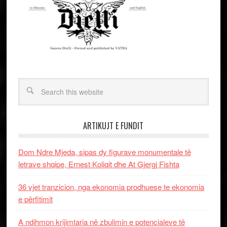
ARTIKUJT E FUNDIT
Dom Ndre Mjeda, sipas dy figurave monumentale të
letrave shqipe, Ernest Koliqit dhe At Gjergj Fishta
36 vjet tranzicion, nga ekonomia prodhuese te ekonomia
e përfitimit
A ndihmon krijimtaria në zbulimin e potencialeve të