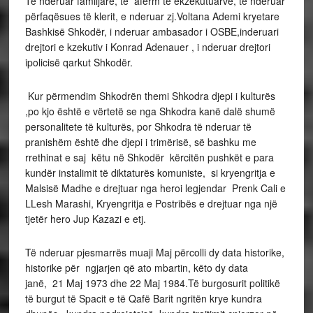
Te nderuar familjarë, të afërm të ekzekutuarve, të nderuar
përfaqësues të klerit, e nderuar zj.Voltana Ademi kryetare
Bashkisë Shkodër, i nderuar ambasador i OSBE,inderuari
drejtori e kzekutiv i Konrad Adenauer , i nderuar drejtori
ipolicisë qarkut Shkodër.
Kur përmendim Shkodrën themi Shkodra djepi i kulturës
,po kjo është e vërtetë se nga Shkodra kanë dalë shumë
personalitete të kulturës, por Shkodra të nderuar të
pranishëm është dhe djepi i trimërisë, së bashku me
rrethinat e saj këtu në Shkodër kërcitën pushkët e para
kundër instalimit të diktaturës komuniste, si kryengritja e
Malsisë Madhe e drejtuar nga heroi legjendar Prenk Cali e
LLesh Marashi, Kryengritja e Postribës e drejtuar nga një
tjetër hero Jup Kazazi e etj.
Të nderuar pjesmarrës muaji Maj përcolli dy data historike,
historike për ngjarjen që ato mbartin, këto dy data
janë, 21 Maj 1973 dhe 22 Maj 1984.Të burgosurit politikë
të burgut të Spacit e të Qafë Barit ngritën krye kundra