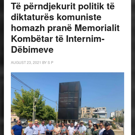
Të përndjekurit politik të
diktaturës komuniste
homazh pranë Memorialit
Kombëtar të Internim-
Dëbimeve
AUGUST 23, 2021
BY
S P