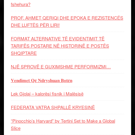
fshehura?
PROF. AHMET QERIQI DHE EPOKA E REZISTENCЁS
DHE LUFTЁS PЁR LIRI!
FORMAT ALTERNATIVE TË EVIDENTIMIT TË
TARIFËS POSTARE NË HISTORINË E POSTËS
SHQIPTARE
NJË SPROVË E GUXIMSHME PERFORMIZMI…
𝐕𝐞𝐧𝐝𝐢𝐦𝐞𝐭 𝐐𝐞̈ 𝐍𝐝𝐫𝐲𝐬𝐡𝐮𝐚𝐧 𝐁𝐨𝐭𝐞̈𝐧
Lek Gjolaj – kalorësi fisnik i Malësisë
FEDERATA VATRA SHPALLË KRYESINË
“Pinocchio’s Harvard” by Tertini Set to Make a Global
Slice