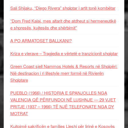
Sali Shijaku, “Diego Rivera” shqiptar i artit tonë kombëtar
“Dom Fred Kalaj, mes altarit dhe atdheut si hermeneutikë
e shpresës, kujtesës dhe shërbimit”
A PO ARMATOSET BALLKANI?
Kriza e vlerave – Tragjedia e vërtetë e tranzicionit shqiptar
Green Coast sjell Nammos Hotels & Resorts në Shqipëri:
Një destinacion i ri lifestyle merr formë në Rivierën
Shqiptare
PUEBLO (1966) / HISTORIA E SPANJOLLES NGA
VALENCIA QË PËRFUNDOI NË LUSHNJE — 29 VJET
PRITJE (1937 – 1966) TË NJË TELEFONATE NGA DY
MOTRAT
Kujtojmë sakrificën e familjes Lleshi për lirinë e Kosovës