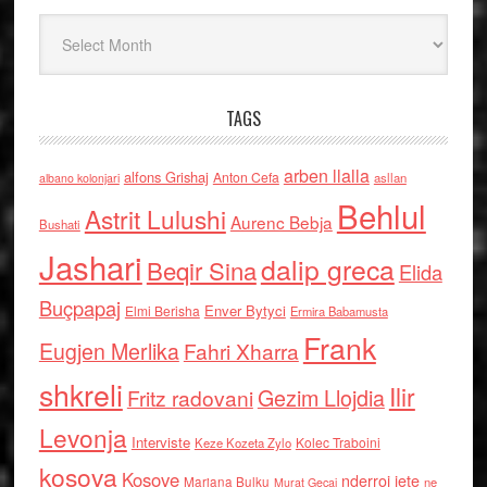
Arkiv
TAGS
arben llalla
alfons Grishaj
Anton Cefa
asllan
albano kolonjari
Behlul
Astrit Lulushi
Aurenc Bebja
Bushati
Jashari
dalip greca
Beqir Sina
Elida
Buçpapaj
Enver Bytyci
Elmi Berisha
Ermira Babamusta
Frank
Eugjen Merlika
Fahri Xharra
shkreli
Ilir
Gezim Llojdia
Fritz radovani
Levonja
Interviste
Kolec Traboini
Keze Kozeta Zylo
kosova
Kosove
nderroi jete
Marjana Bulku
ne
Murat Gecaj