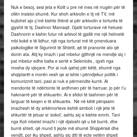
Nuk e besoj, sesi jeta e Kolit u pre në mes në rrugën për të
cilën insistoi shumë. Kur shoh arkivolin e tij në TV, më
kujtohet ajo ç’më kishte thënë ai për arkivolin e torturës të
gjyshit të tij, Dashnor Mamaqit. Gjatë torturave në hetuesi
Dashnorin e kishin futur në arkivol të gjallë me një helmetë
mbi kokë e të lidhur, një nga torturat më të çmenduara
psikologjike të Sigurimit të Shtetit, që të pranonte ato që
donin ata. Atij ky imazh i pat mbetur gjithnjë ne mendje siç i
pat mbetur edhe balta e sertë e Selenicës , qysh nga
mosha dy vjeçare. Por ai nuk qahej për këtë, shumë nga
shqiptarët e morën vesh qe ai ishte i përndjekur politik i
komunizmit tani, pasi ai nuk e përmendte kurrë. Ai
mendonte të ndërtonte të ardhmen për të harruar, jo për t’u
hakmarrë për të shkuarën. Ai e sfidoi të tashmen për të
larguar të keqen e të shkuarës. Në në këtë përqasim
imazhesh të dy arkëmorteve është simboli i një jete të
shkurtër të jetuar si ‘sokol’, ashtu siç e kishte emrin. Tani
nga Koli mbetet imazhi i një djaloshi që u bë burrë, dhe
burrë shteti, që mund ti jepte më shumë Shqipërisë dhe
vendit, por iku shpejt, ashtu siç diti të ecte vetëm shpejt