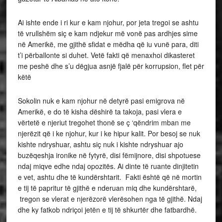
Ai ishte ende i ri kur e kam njohur, por jeta tregoi se ashtu
të vrullshëm siç e kam ndjekur më vonë pas ardhjes sime
në Amerikë, me gjithë sfidat e mëdha që iu vunë para, diti
t’i përballonte si duhet. Vetë fakti që menaxhoi dikasteret
me peshë dhe s’u dëgjua asnjë fjalë për korrupsion, flet për
këtë
Sokolin nuk e kam njohur në detyrë pasi emigrova në
Amerikë, e do të kisha dëshirë ta takoja, pasi vlera e
vërtetë e njeriut tregohet thonë se ç ‘qëndrim mban me
njerëzit që i ke njohur, kur i ke hipur kalit. Por besoj se nuk
kishte ndryshuar, ashtu siç nuk i kishte ndryshuar ajo
buzëqeshja ironike në fytyrë, disi fëmijnore, disi shpotuese
ndaj miqve edhe ndaj opozitës. Ai dinte të ruante dinjitetin
e vet, ashtu dhe të kundërshtarit. Fakti është që në mortin
e tij të papritur të gjithë e nderuan miq dhe kundërshtarë,
tregon se vlerat e njerëzorë vlerësohen nga të gjithë. Ndaj
dhe ky fatkob ndriçoi jetën e tij të shkurtër dhe fatbardhë.