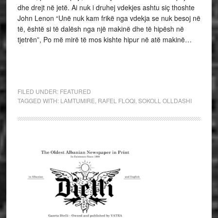
dhe drejt në jetë. Ai nuk i druhej vdekjes ashtu siç thoshte
John Lenon “Unë nuk kam frikë nga vdekja se nuk besoj në
të, është si të dalësh nga një makinë dhe të hipësh në
tjetrën”, Po më mirë të mos kishte hipur në atë makinë…
FILED UNDER:
FEATURED
TAGGED WITH:
LAMTUMIRE
,
RAFEL FLOQI
,
SOKOLL OLLDASHI