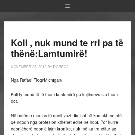
Koli , nuk mund te rri pa të
thënë:Lamtumirë!
NOVEMBER 23, 2013
BY
DGRECA
Nga Rafael Floqi/Michigan/
Koli ty mund të të them lamtumirë po kujtimeve s’u them
dot.
Në botën e medias të qenit vazhdimisht në kontakt me atë
që ndodh nga profesion kthehet edhe në hobi. Por kurrë
ndonjëherë ndonjë lajm kronike, nuk më ka tronditur aq