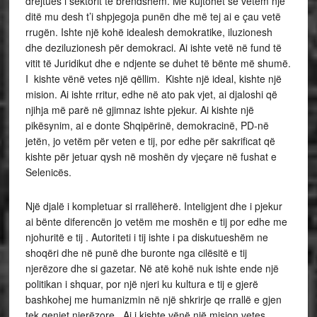
drejtues i sektorit të brendshëm. Më kujtohet se vetëm një
ditë mu desh t’i shpjegoja punën dhe më tej ai e çau vetë
rrugën. Ishte një kohë idealesh demokratike, iluzionesh
dhe deziluzionesh për demokraci. Ai ishte vetë në fund të
vitit të Juridikut dhe e ndjente se duhet të bënte më shumë.
I kishte vënë vetes një qëllim. Kishte një ideal, kishte një
mision. Ai ishte rritur, edhe në ato pak vjet, ai djaloshi që
njihja më parë në gjimnaz ishte pjekur. Ai kishte një
pikësynim, ai e donte Shqipërinë, demokracinë, PD-në
jetën, jo vetëm për veten e tij, por edhe për sakrificat që
kishte për jetuar qysh në moshën dy vjeçare në fushat e
Selenicës.
Një djalë i kompletuar si rrallëherë. Inteligjent dhe i pjekur
ai bënte diferencën jo vetëm me moshën e tij por edhe me
njohuritë e tij . Autoriteti i tij ishte i pa diskutueshëm ne
shoqëri dhe në punë dhe buronte nga cilësitë e tij
njerëzore dhe si gazetar. Në atë kohë nuk ishte ende një
politikan i shquar, por një njeri ku kultura e tij e gjerë
bashkohej me humanizmin në një shkrirje qe rrallë e gjen
tek qeniet njerëzore. Ai i kishte vënë një mision vetes.