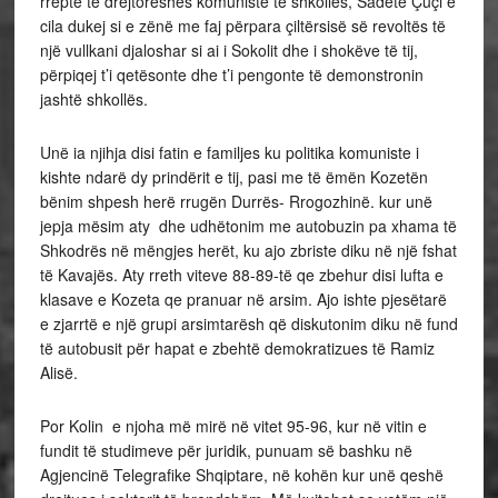
rreptë të drejtoreshës komuniste të shkollës, Sadete Çuçi e
cila dukej si e zënë me faj përpara çiltërsisë së revoltës të
një vullkani djaloshar si ai i Sokolit dhe i shokëve të tij,
përpiqej t’i qetësonte dhe t’i pengonte të demonstronin
jashtë shkollës.
Unë ia njihja disi fatin e familjes ku politika komuniste i
kishte ndarë dy prindërit e tij, pasi me të ëmën Kozetën
bënim shpesh herë rrugën Durrës- Rrogozhinë. kur unë
jepja mësim aty dhe udhëtonim me autobuzin pa xhama të
Shkodrës në mëngjes herët, ku ajo zbriste diku në një fshat
të Kavajës. Aty rreth viteve 88-89-të qe zbehur disi lufta e
klasave e Kozeta qe pranuar në arsim. Ajo ishte pjesëtarë
e zjarrtë e një grupi arsimtarësh që diskutonim diku në fund
të autobusit për hapat e zbehtë demokratizues të Ramiz
Alisë.
Por Kolin e njoha më mirë në vitet 95-96, kur në vitin e
fundit të studimeve për juridik, punuam së bashku në
Agjencinë Telegrafike Shqiptare, në kohën kur unë qeshë