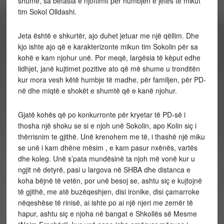
shumë, sa befasia e njoftimit për humbjen e jetës të mikut
tim Sokol Olldashi.
Jeta është e shkurtër, ajo duhet jetuar me një qëllim. Dhe
kjo ishte ajo që e karakterizonte mikun tim Sokolin për sa
kohë e kam njohur unë. Por meqë, largësia të këput edhe
lidhjet, janë kujtimet pozitive ato që më shume u tronditën
kur mora vesh këtë humbje të madhe, për familjen, për PD-
në dhe miqtë e shokët e shumtë që e kanë njohur.
Gjatë kohës që po konkurronte për kryetar të PD-së i
thosha një shoku se si e njoh unë Sokolin, apo Kolin siç i
thërrisnim te gjithë. Unë krenohem me të, i thashë një miku
se unë i kam dhëne mësim , e kam pasur nxënës, vartës
dhe koleg. Unë s’pata mundësinë ta njoh më vonë kur u
ngjit në detyrë, pasi u largova në SHBA dhe distanca e
koha bëjnë të vetën, por unë besoj se, ashtu siç e kujtojnë
të gjithë, me atë buzëqeshjen, disi ironike, disi çamarroke
nëqeshëse të rinisë, ai ishte po ai një njeri me zemër të
hapur, ashtu siç e njoha në bangat e Shkollës së Mesme