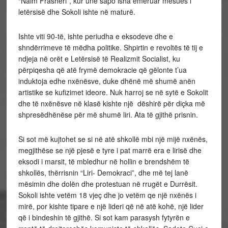
“Naim Frashëri”, kur unë sapo isha emëruar mësues i
letërsisë dhe Sokoli ishte në maturë.
Ishte viti 90-të, ishte periudha e eksodeve dhe e
shndërrimeve të mëdha politike. Shpirtin e revoltës të tij e
ndjeja në orët e Letërsisë të Realizmit Socialist, ku
përpiqesha që atë frymë demokracie që gëlonte t’ua
induktoja edhe nxënësve, duke dhënë më shumë anën
artistike se kufizimet ideore. Nuk harroj se në sytë e Sokolit
dhe të nxënësve në klasë kishte një dëshirë për diçka më
shpresëdhënëse për më shumë liri. Ata të gjithë prisnin.
Si sot më kujtohet se si në atë shkollë mbi një mijë nxënës,
megjithëse se një pjesë e tyre i pat marrë era e lirisë dhe
eksodi i marsit, të mbledhur në hollin e brendshëm të
shkollës, thërrisnin “Liri- Demokraci”, dhe më tej lanë
mësimin dhe dolën dhe protestuan në rrugët e Durrësit.
Sokoli ishte vetëm 18 vjeç dhe jo vetëm qe një nxënës i
mirë, por kishte tipare e një lideri që në atë kohë, një lider
që i bindeshin të gjithë. Si sot kam parasysh fytyrën e