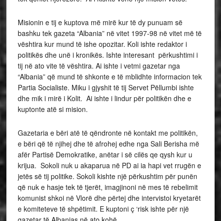
Misionin e tij e kuptova më mirë kur të dy punuam së
bashku tek gazeta “Albania” në vitet 1997-98 në vitet më të
vështira kur mund të ishe opozitar. Koli ishte redaktor i
politikës dhe unë i kronikës. Ishte interesant përkushtimi i
tij në ato vite të vështira. Ai ishte i vetmi gazetar nga
“Albania” që mund të shkonte e të mblidhte informacion tek
Partia Socialiste. Miku i gjyshit të tij Servet Pëllumbi ishte
dhe mik i mirë i Kolit. Ai ishte i lindur për politikën dhe e
kuptonte atë si mision.
Gazetaria e bëri atë të qëndronte në kontakt me politikën,
e bëri që të njihej dhe të afrohej edhe nga Sali Berisha më
afër Partisë Demokratike, anëtar i së cilës qe qysh kur u
krijua. Sokoli nuk u akaparua në PD ai ia hapi vet rrugën e
jetës së tij politike. Sokoli kishte një përkushtim për punën
që nuk e hasje tek të tjerët, imagjinoni në mes të rebelimit
komunist shkoi në Vlorë dhe përtej dhe intervistoi kryetarët
e komiteteve të shpëtimit. E kuptoni ç ‘risk ishte për një
gazetar të Albanias në ato kohë.