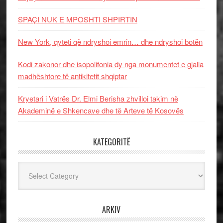
SPAÇI NUK E MPOSHTI SHPIRTIN
New York, qyteti që ndryshoi emrin… dhe ndryshoi botën
Kodi zakonor dhe isopolifonia dy nga monumentet e gjalla
madhështore të antikitetit shqiptar
Kryetari i Vatrës Dr. Elmi Berisha zhvilloi takim në
Akademinë e Shkencave dhe të Arteve të Kosovës
KATEGORITË
Kategoritë
ARKIV