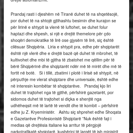
Prandaj rasti i djeshëm në Tiranë duhet të na shqetësojë,
por duhet të na shtojë gjtihashtu besimin dhe kurajon se
për lirinë e shtypit ia vlenë të luftohet, se duhet folur
haptazi dhe shpesh, si një e drejtë themelore për çdo
shoqëri demokratike të lirë ose gjysëm të lirë, siç është
cilësuar Shqipëria. Liria e shtypit pra, edhe për shqiptarët
është një vlerë dhe e drejtë bazë që duhet të mbrohet, të
kultivohet dhe mbi të gjitha të zbatohet me qëllim për të
bërë Shqipërinë dhe shqiptarët ndër më të mirët dhe më të
fortit në botë. Si i tillë, zbatimi i plotë i lirisë së shtypit, në
përputhje me vlerat shqiptare dhe universale, është edhe
në interesin kombëtar të shqiptarëve. Prandaj kjo liri
duhet të trajtohet nga të gjithë, përfshirë gazetarët, por
sidomos duhet të trajtohet si diçka e shenjtë nga
udhëheqsit më të lartë të vendit dhe të kombit – përfshirë
edhe ju Z. Kryeministër. Ashtu siç shprehet edhe Shoqata
e Gazetarëve Profesionistë Shqiptarë ”Nuk është faji i
medias që drejtësia italiane ka arritur të përgjojë
narkotrafikatë shqiptarë, kushërinj të largët të ish ministrit