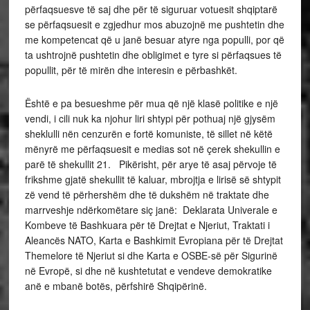
përfaqsuesve të saj dhe për të siguruar votuesit shqiptarë
se përfaqsuesit e zgjedhur mos abuzojnë me pushtetin dhe
me kompetencat që u janë besuar atyre nga populli, por që
ta ushtrojnë pushtetin dhe obligimet e tyre si përfaqsues të
popullit, për të mirën dhe interesin e përbashkët.
Është e pa besueshme për mua që një klasë politike e një
vendi, i cili nuk ka njohur liri shtypi për pothuaj një gjysëm
sheklulli nën cenzurën e fortë komuniste, të sillet në këtë
mënyrë me përfaqsuesit e medias sot në çerek shekullin e
parë të shekullit 21. Pikërisht, për arye të asaj përvoje të
frikshme gjatë shekullit të kaluar, mbrojtja e lirisë së shtypit
zë vend të përhershëm dhe të dukshëm në traktate dhe
marrveshje ndërkomëtare siç janë: Deklarata Univerale e
Kombeve të Bashkuara për të Drejtat e Njeriut, Traktati i
Aleancës NATO, Karta e Bashkimit Evropiana për të Drejtat
Themelore të Njeriut si dhe Karta e OSBE-së për Sigurinë
në Evropë, si dhe në kushtetutat e vendeve demokratike
anë e mbanë botës, përfshirë Shqipërinë.