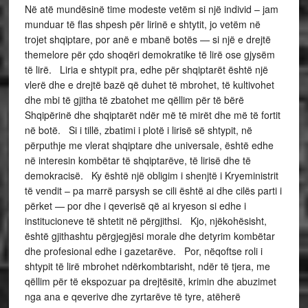
Në atë mundësinë time modeste vetëm si një individ – jam
munduar të flas shpesh për lirinë e shtytit, jo vetëm në
trojet shqiptare, por anë e mbanë botës — si një e drejtë
themelore për çdo shoqëri demokratike të lirë ose gjysëm
të lirë. Liria e shtypit pra, edhe për shqiptarët është një
vlerë dhe e drejtë bazë që duhet të mbrohet, të kultivohet
dhe mbi të gjitha të zbatohet me qëllim për të bërë
Shqipërinë dhe shqiptarët ndër më të mirët dhe më të fortit
në botë. Si i tillë, zbatimi i plotë i lirisë së shtypit, në
përputhje me vlerat shqiptare dhe universale, është edhe
në interesin kombëtar të shqiptarëve, të lirisë dhe të
demokracisë. Ky është një obligim i shenjtë i Kryeministrit
të vendit – pa marrë parsysh se cili është ai dhe cilës parti i
përket — por dhe i qeverisë që ai kryeson si edhe i
institucioneve të shtetit në përgjithsi. Kjo, njëkohësisht,
është gjithashtu përgjegjësi morale dhe detyrim kombëtar
dhe profesional edhe i gazetarëve. Por, nëqoftse roli i
shtypit të lirë mbrohet ndërkombtarisht, ndër të tjera, me
qëllim për të ekspozuar pa drejtësitë, krimin dhe abuzimet
nga ana e qeverive dhe zyrtarëve të tyre, atëherë