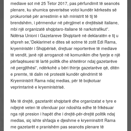
mediave sot më 25 Tetor 2017, pas përfundimit të seancës
plenare, ku shumica qeverisëse votoi kundër kërkesës së
prokurorisë për arrestimin e ish ministrit të tij të
brendshëm, i përmendur në përgjimet e drejtësisë italiane,
mbi një organizatë shqiptaro-italiane të narkotrafikut”.
Ndërsa Unioni i Gazetareve Shqiptarë në deklaratën e tij u
shpreh se,”Deklarimet e dites së sotme të zotit Edi Rama,
kryeministër i Shqipërisë, drejtuar reporterëve të mediave
të vendit, janë një arrogancë në komunikim dhe fyerje e një
përfaqësuesi të lartë politik dhe shtetëror ndaj gazetarëve
në pergjithësi”, ndërkohë u bëri thirrje gazetarëve që, ditën
e premte, të dalin në protestë kundër qëndrimit të
Kryeministrit Rama ndaj medias, për të bojkotuar
veprimtarinë e kryeministrisë.
Me të drejtë, gazetarët shqiptarë dhe organizatat e tyre e
ndjejnë veten të ofenduar por ndoshta edhe të frikësuar
nga një presion i hapët dhe i drejtë-për-drejtë politik ndaj
medias, siç ishte shfaqja e djeshme e kryeminsitrit Rama
me gazetarët e pranishëm pas seancës plenare të