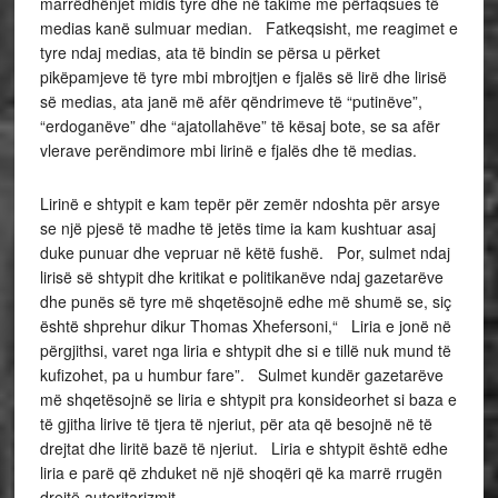
marrëdhënjet midis tyre dhe në takime me përfaqsues të
medias kanë sulmuar median. Fatkeqsisht, me reagimet e
tyre ndaj medias, ata të bindin se përsa u përket
pikëpamjeve të tyre mbi mbrojtjen e fjalës së lirë dhe lirisë
së medias, ata janë më afër qëndrimeve të “putinëve”,
“erdoganëve” dhe “ajatollahëve” të kësaj bote, se sa afër
vlerave perëndimore mbi lirinë e fjalës dhe të medias.
Lirinë e shtypit e kam tepër për zemër ndoshta për arsye
se një pjesë të madhe të jetës time ia kam kushtuar asaj
duke punuar dhe vepruar në këtë fushë. Por, sulmet ndaj
lirisë së shtypit dhe kritikat e politikanëve ndaj gazetarëve
dhe punës së tyre më shqetësojnë edhe më shumë se, siç
është shprehur dikur Thomas Xhefersoni,“ Liria e jonë në
përgjithsi, varet nga liria e shtypit dhe si e tillë nuk mund të
kufizohet, pa u humbur fare”. Sulmet kundër gazetarëve
më shqetësojnë se liria e shtypit pra konsideorhet si baza e
të gjitha lirive të tjera të njeriut, për ata që besojnë në të
drejtat dhe liritë bazë të njeriut. Liria e shtypit është edhe
liria e parë që zhduket në një shoqëri që ka marrë rrugën
drejtë autoritarizmit.