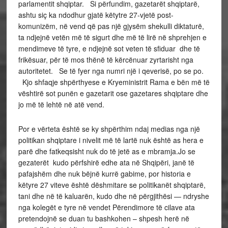
parlamentit shqiptar. Si përfundim, gazetarët shqiptarë,
ashtu siç ka ndodhur gjatë këtytre 27-vjetë post-
komunizëm, në vend që pas një gjysëm shekulli diktaturë,
ta ndjejnë vetën më të sigurt dhe më të lirë në shprehjen e
mendimeve të tyre, e ndjejnë sot veten të sfiduar dhe të
frikësuar, për të mos thënë të kërcënuar zyrtarisht nga
autoritetet. Se të fyer nga numri një i qeverisë, po se po.
Kjo shfaqje shpërthyese e Kryeministrit Rama e bën më të
vështirë sot punën e gazetarit ose gazetares shqiptare dhe
jo më të lehtë në atë vend.
Por e vërteta është se ky shpërthim ndaj medias nga një
politikan shqiptare i nivelit më të lartë nuk është as hera e
parë dhe fatkeqsisht nuk do të jetë as e mbramja.Jo se
gezaterët kudo përfshirë edhe ata në Shqipëri, janë të
pafajshëm dhe nuk bëjnë kurrë gabime, por historia e
këtyre 27 viteve është dëshmitare se politikanët shqiptarë,
tani dhe në të kaluarën, kudo dhe në përgjithësi — ndryshe
nga kolegët e tyre në vendet Përendimore të cilave ata
pretendojnë se duan tu bashkohen – shpesh herë në