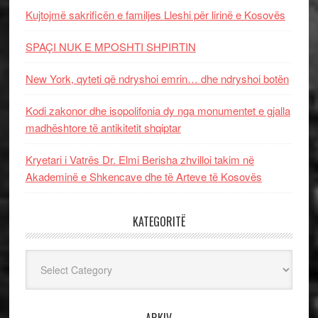
Kujtojmë sakrificën e familjes Lleshi për lirinë e Kosovës
SPAÇI NUK E MPOSHTI SHPIRTIN
New York, qyteti që ndryshoi emrin… dhe ndryshoi botën
Kodi zakonor dhe isopolifonia dy nga monumentet e gjalla
madhështore të antikitetit shqiptar
Kryetari i Vatrës Dr. Elmi Berisha zhvilloi takim në
Akademinë e Shkencave dhe të Arteve të Kosovës
KATEGORITË
Kategoritë