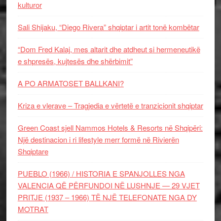
kulturor
Sali Shijaku, “Diego Rivera” shqiptar i artit tonë kombëtar
“Dom Fred Kalaj, mes altarit dhe atdheut si hermeneutikë
e shpresës, kujtesës dhe shërbimit”
A PO ARMATOSET BALLKANI?
Kriza e vlerave – Tragjedia e vërtetë e tranzicionit shqiptar
Green Coast sjell Nammos Hotels & Resorts në Shqipëri:
Një destinacion i ri lifestyle merr formë në Rivierën
Shqiptare
PUEBLO (1966) / HISTORIA E SPANJOLLES NGA
VALENCIA QË PËRFUNDOI NË LUSHNJE — 29 VJET
PRITJE (1937 – 1966) TË NJË TELEFONATE NGA DY
MOTRAT