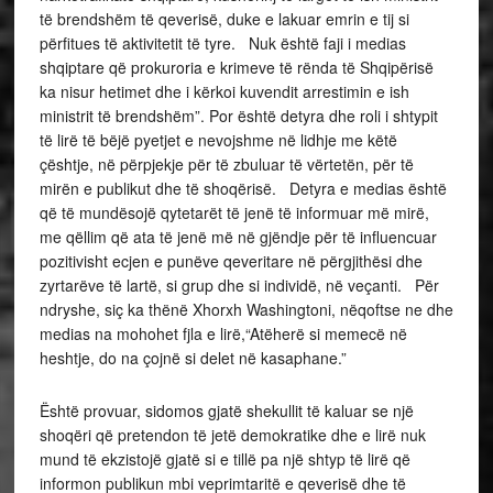
të brendshëm të qeverisë, duke e lakuar emrin e tij si
përfitues të aktivitetit të tyre. Nuk është faji i medias
shqiptare që prokuroria e krimeve të rënda të Shqipërisë
ka nisur hetimet dhe i kërkoi kuvendit arrestimin e ish
ministrit të brendshëm”. Por është detyra dhe roli i shtypit
të lirë të bëjë pyetjet e nevojshme në lidhje me këtë
çështje, në përpjekje për të zbuluar të vërtetën, për të
mirën e publikut dhe të shoqërisë. Detyra e medias është
që të mundësojë qytetarët të jenë të informuar më mirë,
me qëllim që ata të jenë më në gjëndje për të influencuar
pozitivisht ecjen e punëve qeveritare në përgjithësi dhe
zyrtarëve të lartë, si grup dhe si individë, në veçanti. Për
ndryshe, siç ka thënë Xhorxh Washingtoni, nëqoftse ne dhe
medias na mohohet fjla e lirë,“Atëherë si memecë në
heshtje, do na çojnë si delet në kasaphane.”
Është provuar, sidomos gjatë shekullit të kaluar se një
shoqëri që pretendon të jetë demokratike dhe e lirë nuk
mund të ekzistojë gjatë si e tillë pa një shtyp të lirë që
informon publikun mbi veprimtaritë e qeverisë dhe të