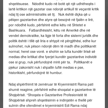
shqetësuese. Ndodhë kudo në botë që një udhëheqës i
lartë kritikon një gazetar ose ndonjë artikull të veçantë kritik
ndaj tij ose administratës së tij. Nuk është diçka që u
pëlqen gazetarëve dhe atyre që besojnë në fjalën e lirë,
por ndodhë kudo, përfshirë edhe këtu në Shtetet e
Bashkuara. Fatbardhësisht, këtu në Amerikë dhe në
vendet demokratike, ka ligje të forta dhe sistemi juridik dhe
politik është i tillë që liria e shtypit në përgjithësi, edhe kur
sulmohet, nuk pëson ndonjë dëm të madh dhe politikanët
normal, heret ose vonë. e shohin se lufta kundër lirisë së
medias dhe kritikat dhe fyerjet kundër gazetarëve individë
ose si grup, nuk përfundojnë mirë për ta. Politikanët e
pjekur zakonisht nuk i shpallin luftë medias e pse,
historikisht, përfundojnë të humbur.
Ndaj shpërthimit të zemëruar të Kryeministrit Rama pati
shumë reagime, përfshirë edhe shoqatat e gazetarëve të
Shqipërisë. “Shoqata e Gazetarëve Profesionistë të
Shqipërisë shpreh shqetësimin e indinjatën e thellë për
sulmin dhe ofendimet e kryeministrit Edi Rama ndaj