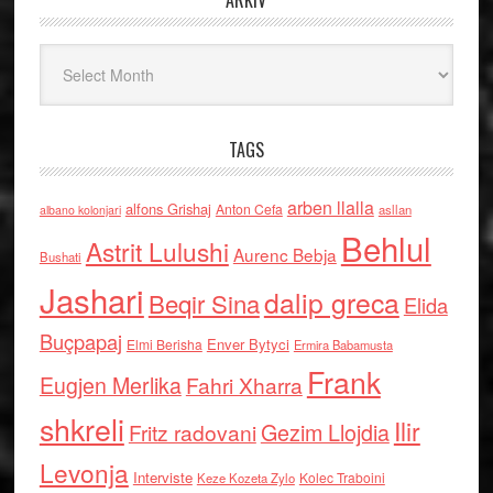
ARKIV
Arkiv
TAGS
arben llalla
alfons Grishaj
Anton Cefa
asllan
albano kolonjari
Behlul
Astrit Lulushi
Aurenc Bebja
Bushati
Jashari
dalip greca
Beqir Sina
Elida
Buçpapaj
Enver Bytyci
Elmi Berisha
Ermira Babamusta
Frank
Eugjen Merlika
Fahri Xharra
shkreli
Ilir
Gezim Llojdia
Fritz radovani
Levonja
Interviste
Kolec Traboini
Keze Kozeta Zylo