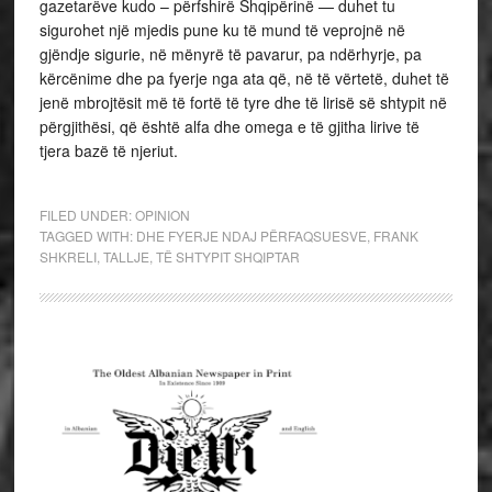
gazetarëve kudo – përfshirë Shqipërinë — duhet tu
sigurohet një mjedis pune ku të mund të veprojnë në
gjëndje sigurie, në mënyrë të pavarur, pa ndërhyrje, pa
kërcënime dhe pa fyerje nga ata që, në të vërtetë, duhet të
jenë mbrojtësit më të fortë të tyre dhe të lirisë së shtypit në
përgjithësi, që është alfa dhe omega e të gjitha lirive të
tjera bazë të njeriut.
FILED UNDER:
OPINION
TAGGED WITH:
DHE FYERJE NDAJ PËRFAQSUESVE
,
FRANK
SHKRELI
,
TALLJE
,
TË SHTYPIT SHQIPTAR