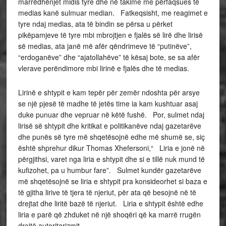
marrëdhënjet midis tyre dhe në takime me përfaqsues të
medias kanë sulmuar median. Fatkeqsisht, me reagimet e
tyre ndaj medias, ata të bindin se përsa u përket
pikëpamjeve të tyre mbi mbrojtjen e fjalës së lirë dhe lirisë
së medias, ata janë më afër qëndrimeve të “putinëve”,
“erdoganëve” dhe “ajatollahëve” të kësaj bote, se sa afër
vlerave perëndimore mbi lirinë e fjalës dhe të medias.
Lirinë e shtypit e kam tepër për zemër ndoshta për arsye
se një pjesë të madhe të jetës time ia kam kushtuar asaj
duke punuar dhe vepruar në këtë fushë. Por, sulmet ndaj
lirisë së shtypit dhe kritikat e politikanëve ndaj gazetarëve
dhe punës së tyre më shqetësojnë edhe më shumë se, siç
është shprehur dikur Thomas Xhefersoni,“ Liria e jonë në
përgjithsi, varet nga liria e shtypit dhe si e tillë nuk mund të
kufizohet, pa u humbur fare”. Sulmet kundër gazetarëve
më shqetësojnë se liria e shtypit pra konsideorhet si baza e
të gjitha lirive të tjera të njeriut, për ata që besojnë në të
drejtat dhe liritë bazë të njeriut. Liria e shtypit është edhe
liria e parë që zhduket në një shoqëri që ka marrë rrugën
drejtë autoritarizmit.