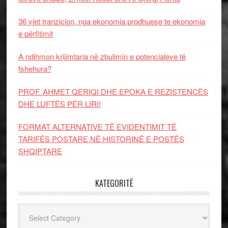
36 vjet tranzicion, nga ekonomia prodhuese te ekonomia
e përfitimit
A ndihmon krijimtaria në zbulimin e potencialeve të
fshehura?
PROF. AHMET QERIQI DHE EPOKA E REZISTENCЁS
DHE LUFTЁS PЁR LIRI!
FORMAT ALTERNATIVE TË EVIDENTIMIT TË
TARIFËS POSTARE NË HISTORINË E POSTËS
SHQIPTARE
KATEGORITË
Kategoritë