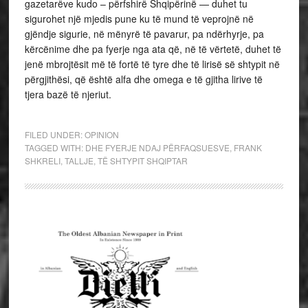
gazetarëve kudo – përfshirë Shqipërinë — duhet tu
sigurohet një mjedis pune ku të mund të veprojnë në
gjëndje sigurie, në mënyrë të pavarur, pa ndërhyrje, pa
kërcënime dhe pa fyerje nga ata që, në të vërtetë, duhet të
jenë mbrojtësit më të fortë të tyre dhe të lirisë së shtypit në
përgjithësi, që është alfa dhe omega e të gjitha lirive të
tjera bazë të njeriut.
FILED UNDER:
OPINION
TAGGED WITH:
DHE FYERJE NDAJ PËRFAQSUESVE
,
FRANK
SHKRELI
,
TALLJE
,
TË SHTYPIT SHQIPTAR