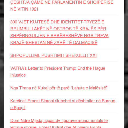
ÇËSHTJA ÇAME NË PARLAMENTIN E SHQIPËRISË
NË VITIN 1921
300 VJET KUJTESË DHE IDENTITET-TRYEZË E
RRUMBULLAKËT NË OSTROS TË KRAJËS PËR
SHPËRNGULJEN E ARBËRESHËVE NGA TREVA
KRAJË-SHESTAN NË ZARË TË DALMACISË
SHPOPULLIMI, PUSHTIMI I SHEKULLIT XXI
VATRA’s Letter to President Trump: End the Hague
Injustice
Nga Tirana në Kukaj për të parë “Lahuta e Malësisë”
Kardinali Ernest Simoni rikthehet si dëshmitar në Burgun
e Spaçit
Dom Ndre Mjeda, sipas dy figurave monumentale të
letrave shqipe, Ernest Koliqit dhe At Gjergj Fishta