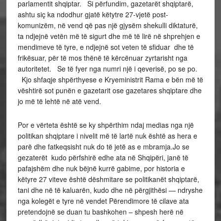
parlamentit shqiptar. Si përfundim, gazetarët shqiptarë,
ashtu siç ka ndodhur gjatë këtytre 27-vjetë post-
komunizëm, në vend që pas një gjysëm shekulli diktaturë,
ta ndjejnë vetën më të sigurt dhe më të lirë në shprehjen e
mendimeve të tyre, e ndjejnë sot veten të sfiduar dhe të
frikësuar, për të mos thënë të kërcënuar zyrtarisht nga
autoritetet. Se të fyer nga numri një i qeverisë, po se po.
Kjo shfaqje shpërthyese e Kryeministrit Rama e bën më të
vështirë sot punën e gazetarit ose gazetares shqiptare dhe
jo më të lehtë në atë vend.
Por e vërteta është se ky shpërthim ndaj medias nga një
politikan shqiptare i nivelit më të lartë nuk është as hera e
parë dhe fatkeqsisht nuk do të jetë as e mbramja.Jo se
gezaterët kudo përfshirë edhe ata në Shqipëri, janë të
pafajshëm dhe nuk bëjnë kurrë gabime, por historia e
këtyre 27 viteve është dëshmitare se politikanët shqiptarë,
tani dhe në të kaluarën, kudo dhe në përgjithësi — ndryshe
nga kolegët e tyre në vendet Përendimore të cilave ata
pretendojnë se duan tu bashkohen – shpesh herë në