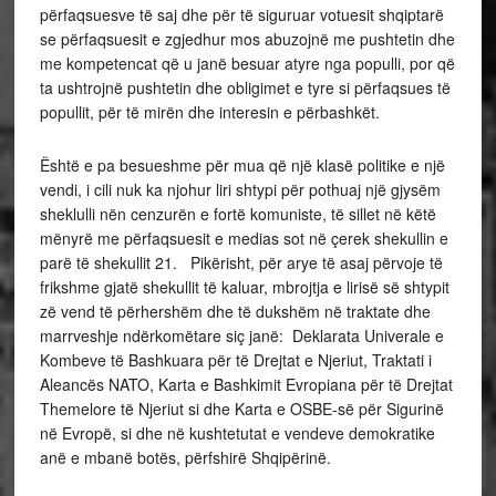
përfaqsuesve të saj dhe për të siguruar votuesit shqiptarë
se përfaqsuesit e zgjedhur mos abuzojnë me pushtetin dhe
me kompetencat që u janë besuar atyre nga populli, por që
ta ushtrojnë pushtetin dhe obligimet e tyre si përfaqsues të
popullit, për të mirën dhe interesin e përbashkët.
Është e pa besueshme për mua që një klasë politike e një
vendi, i cili nuk ka njohur liri shtypi për pothuaj një gjysëm
sheklulli nën cenzurën e fortë komuniste, të sillet në këtë
mënyrë me përfaqsuesit e medias sot në çerek shekullin e
parë të shekullit 21. Pikërisht, për arye të asaj përvoje të
frikshme gjatë shekullit të kaluar, mbrojtja e lirisë së shtypit
zë vend të përhershëm dhe të dukshëm në traktate dhe
marrveshje ndërkomëtare siç janë: Deklarata Univerale e
Kombeve të Bashkuara për të Drejtat e Njeriut, Traktati i
Aleancës NATO, Karta e Bashkimit Evropiana për të Drejtat
Themelore të Njeriut si dhe Karta e OSBE-së për Sigurinë
në Evropë, si dhe në kushtetutat e vendeve demokratike
anë e mbanë botës, përfshirë Shqipërinë.