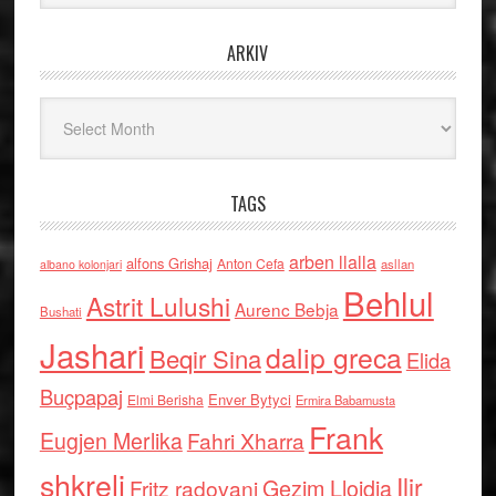
ARKIV
Arkiv
TAGS
arben llalla
alfons Grishaj
Anton Cefa
asllan
albano kolonjari
Behlul
Astrit Lulushi
Aurenc Bebja
Bushati
Jashari
dalip greca
Beqir Sina
Elida
Buçpapaj
Enver Bytyci
Elmi Berisha
Ermira Babamusta
Frank
Eugjen Merlika
Fahri Xharra
shkreli
Ilir
Gezim Llojdia
Fritz radovani