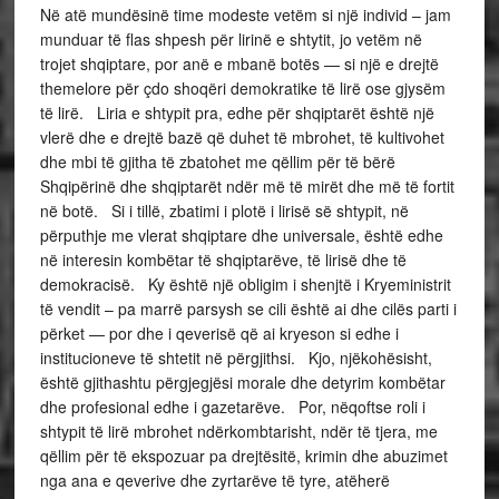
Në atë mundësinë time modeste vetëm si një individ – jam
munduar të flas shpesh për lirinë e shtytit, jo vetëm në
trojet shqiptare, por anë e mbanë botës — si një e drejtë
themelore për çdo shoqëri demokratike të lirë ose gjysëm
të lirë. Liria e shtypit pra, edhe për shqiptarët është një
vlerë dhe e drejtë bazë që duhet të mbrohet, të kultivohet
dhe mbi të gjitha të zbatohet me qëllim për të bërë
Shqipërinë dhe shqiptarët ndër më të mirët dhe më të fortit
në botë. Si i tillë, zbatimi i plotë i lirisë së shtypit, në
përputhje me vlerat shqiptare dhe universale, është edhe
në interesin kombëtar të shqiptarëve, të lirisë dhe të
demokracisë. Ky është një obligim i shenjtë i Kryeministrit
të vendit – pa marrë parsysh se cili është ai dhe cilës parti i
përket — por dhe i qeverisë që ai kryeson si edhe i
institucioneve të shtetit në përgjithsi. Kjo, njëkohësisht,
është gjithashtu përgjegjësi morale dhe detyrim kombëtar
dhe profesional edhe i gazetarëve. Por, nëqoftse roli i
shtypit të lirë mbrohet ndërkombtarisht, ndër të tjera, me
qëllim për të ekspozuar pa drejtësitë, krimin dhe abuzimet
nga ana e qeverive dhe zyrtarëve të tyre, atëherë