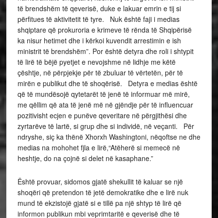
të brendshëm të qeverisë, duke e lakuar emrin e tij si
përfitues të aktivitetit të tyre. Nuk është faji i medias
shqiptare që prokuroria e krimeve të rënda të Shqipërisë
ka nisur hetimet dhe i kërkoi kuvendit arrestimin e ish
ministrit të brendshëm”. Por është detyra dhe roli i shtypit
të lirë të bëjë pyetjet e nevojshme në lidhje me këtë
çështje, në përpjekje për të zbuluar të vërtetën, për të
mirën e publikut dhe të shoqërisë. Detyra e medias është
që të mundësojë qytetarët të jenë të informuar më mirë,
me qëllim që ata të jenë më në gjëndje për të influencuar
pozitivisht ecjen e punëve qeveritare në përgjithësi dhe
zyrtarëve të lartë, si grup dhe si individë, në veçanti. Për
ndryshe, siç ka thënë Xhorxh Washingtoni, nëqoftse ne dhe
medias na mohohet fjla e lirë,“Atëherë si memecë në
heshtje, do na çojnë si delet në kasaphane.”
Është provuar, sidomos gjatë shekullit të kaluar se një
shoqëri që pretendon të jetë demokratike dhe e lirë nuk
mund të ekzistojë gjatë si e tillë pa një shtyp të lirë që
informon publikun mbi veprimtaritë e qeverisë dhe të