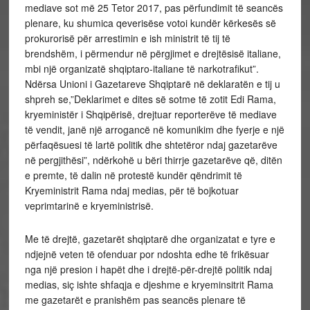
mediave sot më 25 Tetor 2017, pas përfundimit të seancës
plenare, ku shumica qeverisëse votoi kundër kërkesës së
prokurorisë për arrestimin e ish ministrit të tij të
brendshëm, i përmendur në përgjimet e drejtësisë italiane,
mbi një organizatë shqiptaro-italiane të narkotrafikut”.
Ndërsa Unioni i Gazetareve Shqiptarë në deklaratën e tij u
shpreh se,”Deklarimet e dites së sotme të zotit Edi Rama,
kryeministër i Shqipërisë, drejtuar reporterëve të mediave
të vendit, janë një arrogancë në komunikim dhe fyerje e një
përfaqësuesi të lartë politik dhe shtetëror ndaj gazetarëve
në pergjithësi”, ndërkohë u bëri thirrje gazetarëve që, ditën
e premte, të dalin në protestë kundër qëndrimit të
Kryeministrit Rama ndaj medias, për të bojkotuar
veprimtarinë e kryeministrisë.
Me të drejtë, gazetarët shqiptarë dhe organizatat e tyre e
ndjejnë veten të ofenduar por ndoshta edhe të frikësuar
nga një presion i hapët dhe i drejtë-për-drejtë politik ndaj
medias, siç ishte shfaqja e djeshme e kryeminsitrit Rama
me gazetarët e pranishëm pas seancës plenare të