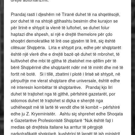
Prandaj rasti i djeshëm në Tiranë duhet të na shqetësojë,
por duhet të na shtojë gjtihashtu besimin dhe kurajon se
për lirinë e shtypit ia vlenë të luftohet, se duhet folur
haptazi dhe shpesh, si një e drejtë themelore për çdo
shoqëri demokratike të lirë ose gjysëm të lirë, siç është
cilësuar Shqipëria. Liria e shtypit pra, edhe për shqiptarët
është një vlerë dhe e drejtë bazë që duhet të mbrohet, të
kultivohet dhe mbi të gjitha të zbatohet me qëllim për të
bërë Shqipërinë dhe shqiptarët ndër më të mirët dhe më të
fortit në botë. Si i tillë, zbatimi i plotë i lirisë së shtypit, në
përputhje me vlerat shqiptare dhe universale, është edhe
në interesin kombëtar të shqiptarëve. Prandaj kjo liri
duhet të trajtohet nga të gjithë, përfshirë gazetarët, por
sidomos duhet të trajtohet si diçka e shenjtë nga
udhëheqsit më të lartë të vendit dhe të kombit – përfshirë
edhe ju Z. Kryeministër. Ashtu siç shprehet edhe Shoqata
e Gazetarëve Profesionistë Shqiptarë ”Nuk është faji i
medias që drejtësia italiane ka arritur të përgjojë
narkotrafikatë shqiptarë, kushërinj të largët të ish ministrit