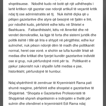
shqetësuese. Ndodhë kudo në botë që një udhëheqës i
lartë kritikon një gazetar ose ndonjë artikull të veçantë kritik
ndaj tij ose administratës së tij. Nuk është diçka që u
pëlqen gazetarëve dhe atyre që besojnë në fjalën e lirë,
por ndodhë kudo, përfshirë edhe këtu në Shtetet e
Bashkuara. Fatbardhësisht, këtu në Amerikë dhe në
vendet demokratike, ka ligje të forta dhe sistemi juridik dhe
politik është i tillë që liria e shtypit në përgjithësi, edhe kur
sulmohet, nuk pëson ndonjë dëm të madh dhe politikanët
normal, heret ose vonë. e shohin se lufta kundër lirisë së
medias dhe kritikat dhe fyerjet kundër gazetarëve individë
ose si grup, nuk përfundojnë mirë për ta. Politikanët e
pjekur zakonisht nuk i shpallin luftë medias e pse,
historikisht, përfundojnë të humbur.
Ndaj shpërthimit të zemëruar të Kryeministrit Rama pati
shumë reagime, përfshirë edhe shoqatat e gazetarëve të
Shqipërisë. “Shoqata e Gazetarëve Profesionistë të
Shqipërisë shpreh shqetësimin e indinjatën e thellë për
sulmin dhe ofendimet e kryeministrit Edi Rama ndaj