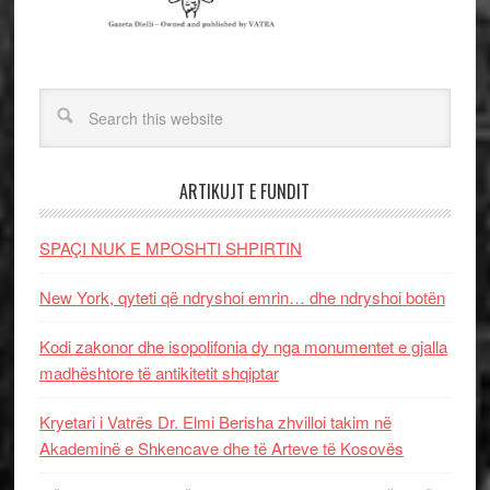
ARTIKUJT E FUNDIT
SPAÇI NUK E MPOSHTI SHPIRTIN
New York, qyteti që ndryshoi emrin… dhe ndryshoi botën
Kodi zakonor dhe isopolifonia dy nga monumentet e gjalla
madhështore të antikitetit shqiptar
Kryetari i Vatrës Dr. Elmi Berisha zhvilloi takim në
Akademinë e Shkencave dhe të Arteve të Kosovës