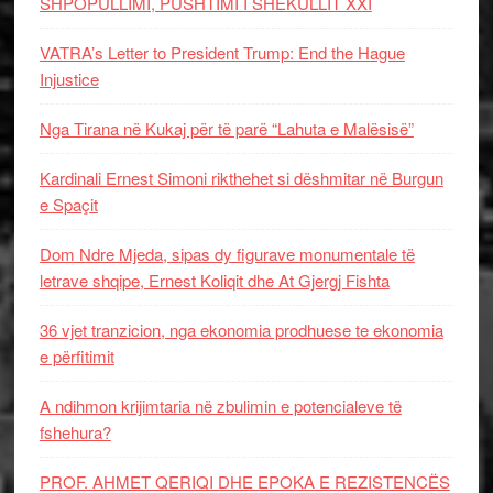
SHPOPULLIMI, PUSHTIMI I SHEKULLIT XXI
VATRA’s Letter to President Trump: End the Hague
Injustice
Nga Tirana në Kukaj për të parë “Lahuta e Malësisë”
Kardinali Ernest Simoni rikthehet si dëshmitar në Burgun
e Spaçit
Dom Ndre Mjeda, sipas dy figurave monumentale të
letrave shqipe, Ernest Koliqit dhe At Gjergj Fishta
36 vjet tranzicion, nga ekonomia prodhuese te ekonomia
e përfitimit
A ndihmon krijimtaria në zbulimin e potencialeve të
fshehura?
PROF. AHMET QERIQI DHE EPOKA E REZISTENCЁS