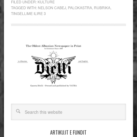
FILED UNDER:
KULTURE
TAGGED WITH:
NELSON CABEJ
,
PALOKASTRA
,
RUBRIKA
,
TINGELLIME ILIRE 3
ARTIKUJT E FUNDIT