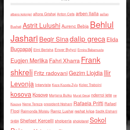
arben llalla
alfons Grishaj
Anton Cefa
asllan
albano kolonjari
Behlul
Astrit Lulushi
Aurenc Bebja
Bushati
Jashari
dalip greca
Beqir Sina
Elida
Buçpapaj
Enver Bytyci
Elmi Berisha
Ermira Babamusta
Frank
Eugjen Merlika
Fahri Xharra
shkreli
Ilir
Gezim Llojdia
Fritz radovani
Levonja
Interviste
Kolec Traboini
Keze Kozeta Zylo
kosova
Kosove
nderroi jete
Marjana Bulku
ne
Murat Gecaj
Rafaela Prifti
Rafael
Nene Tereza
Kosove
presidenti Nishani
Floqi
Raimonda Moisiu
Ramiz Lushaj
reshat kripa
Sadik Elshani
Sokol
Shefqet Kercelli
shqiperia
shqiptaret
SHBA