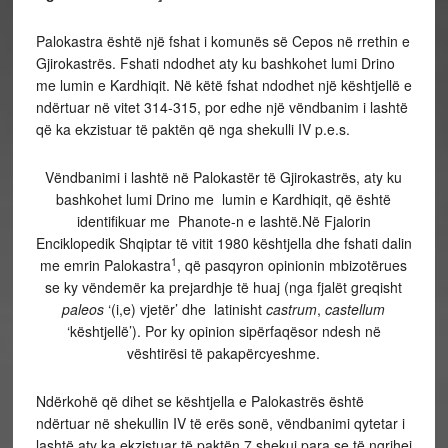
Palokastra është një fshat i komunës së Cepos në rrethin e
Gjirokastrës. Fshati ndodhet aty ku bashkohet lumi Drino
me lumin e Kardhiqit. Në këtë fshat ndodhet një kështjellë e
ndërtuar në vitet 314-315, por edhe një vëndbanim i lashtë
që ka ekzistuar të paktën që nga shekulli IV p.e.s.
Vëndbanimi i lashtë në Palokastër të Gjirokastrës, aty ku
bashkohet lumi Drino me lumin e Kardhiqit, që është
identifikuar me Phanote-n e lashtë.Në Fjalorin
Enciklopedik Shqiptar të vitit 1980 kështjella dhe fshati dalin
1
me emrin Palokastra
, që pasqyron opinionin mbizotërues
se ky vëndemër ka prejardhje të huaj (nga fjalët greqisht
paleos
‘(i,e) vjetër’ dhe latinisht
castrum
,
castellum
‘kështjellë’). Por ky opinion sipërfaqësor ndesh në
vështirësi të pakapërcyeshme.
Ndërkohë që dihet se kështjella e Palokastrës është
ndërtuar në shekullin IV të erës sonë, vëndbanimi qytetar i
lashtë aty ka ekzistuar të paktën 7 shekuj para se të ngrihej