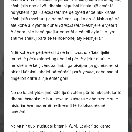
kështjella dhe ai vëndbanim sigurisht kishte një emër të
ndryshëm nga Paleo
kastër
me që qyteti ende nuk kishte
kështjellë (castrum) e aq më pak kuptim do të kishte që në
atë kohë ai qytet të quhej
Paleokastër
(kështjellë e vjetër).
Atëhere, si e kanë quajtur banorët e vëndit qytetin e tyre
shumë shekuj para se të ndërtohej aty kështjella?
Ndërkohë që përbërësi i dytë latin
castrum
‘kështjellë’
mund të përjashtohet nga hetimi për të gjetur emrin e
hershëm të këtij vëndbanimi, nga pikëpamja gjuhësore, si
objekt kërkimi mbetet përbërësi i parë,
paleo
, edhe pse ai
tingëllon qartë si një emër grek.
Ne do ta shfrytëzojmë këtë fjalë vetëm për të mbështetur të
dhënat historike të burimeve të lashtësisë dhe hipotezat e
historianëve modernë rreth emrit të Palokastrës në
lashtësi.
2
Në vitin 1835 studiuesi britanik W.M. Leake
që kishte