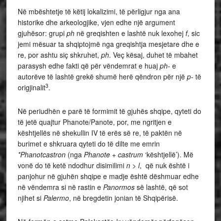
Në mbështetje të këtij lokalizimi, të përligjur nga ana
historike dhe arkeologjike, vjen edhe një argument
gjuhësor: grupi
ph
në greqishten e lashtë nuk lexohej
f
, sic
jemi mësuar ta shqiptojmë nga greqishtja mesjetare dhe e
re, por ashtu siç shkruhet,
ph
. Veç kësaj, duhet të mbahet
parasysh edhe fakti që për vëndemrat e huaj
ph-
e
autorëve të lashtë grekë shumë herë qëndron për një
p-
të
3
origjinalit
.
Në periudhën e parë të formimit të gjuhës shqipe, qyteti do
të jetë quajtur Phanote/Panote, por, me ngritjen e
kështjellës në shekullin IV të erës së re, të paktën në
burimet e shkruara qyteti do të dilte me emrin
*Phanotcastron
(nga
Phanote
+
castrum
‘kështjellë’). Më
vonë do të ketë ndodhur disimilimi
n > l
, që nuk është i
panjohur në gjuhën shqipe e madje është dëshmuar edhe
në vëndemra si në rastin e
Panormos
së lashtë, që sot
njihet si
Palermo
, në bregdetin jonian të Shqipërisë.