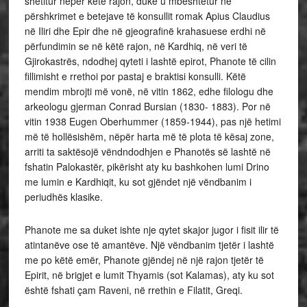
shëtitur nëpër këtë rajon, duke u mbështetur në
përshkrimet e betejave të konsullit romak Apius Claudius
në Iliri dhe Epir dhe në gjeografinë krahasuese erdhi në
përfundimin se në këtë rajon, në Kardhiq, në veri të
Gjirokastrës, ndodhej qyteti i lashtë epirot, Phanote të cilin
fillimisht e rrethoi por pastaj e braktisi konsulli. Këtë
mendim mbrojti më vonë, në vitin 1862, edhe filologu dhe
arkeologu gjerman Conrad Bursian (1830- 1883). Por në
vitin 1938 Eugen Oberhummer (1859-1944), pas një hetimi
më të hollësishëm, nëpër harta më të plota të kësaj zone,
arriti ta saktësojë vëndndodhjen e Phanotës së lashtë në
fshatin Palokastër, pikërisht aty ku bashkohen lumi Drino
me lumin e Kardhiqit, ku sot gjëndet një vëndbanim i
periudhës klasike.
Phanote me sa duket ishte nje qytet skajor jugor i fisit ilir të
atintanëve ose të amantëve.
Një vëndbanim tjetër i lashtë
me po këtë emër, Phanote gjëndej në një rajon tjetër të
Epirit, në brigjet e lumit Thyamis (sot Kalamas), aty ku sot
është fshati çam Raveni, në rrethin e Filatit, Greqi.