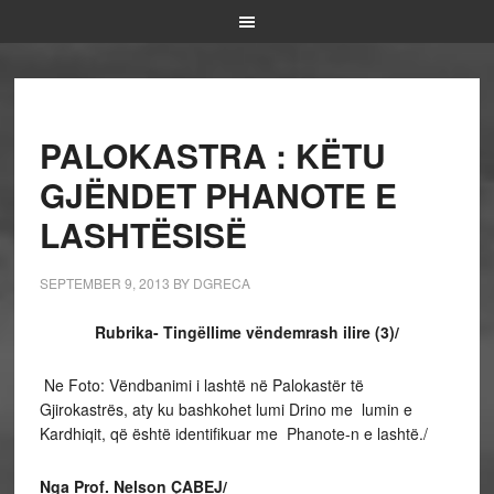
PALOKASTRA : KËTU
GJËNDET PHANOTE E
LASHTËSISË
SEPTEMBER 9, 2013
BY
DGRECA
Rubrika- Tingëllime vëndemrash ilire (3)/
Ne Foto: Vëndbanimi i lashtë në Palokastër të
Gjirokastrës, aty ku bashkohet lumi Drino me lumin e
Kardhiqit, që është identifikuar me Phanote-n e lashtë./
Nga Prof. Nelson ÇABEJ/