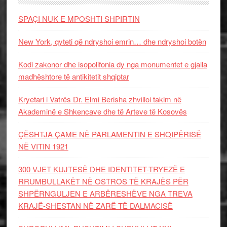
SPAÇI NUK E MPOSHTI SHPIRTIN
New York, qyteti që ndryshoi emrin… dhe ndryshoi botën
Kodi zakonor dhe isopolifonia dy nga monumentet e gjalla
madhështore të antikitetit shqiptar
Kryetari i Vatrës Dr. Elmi Berisha zhvilloi takim në
Akademinë e Shkencave dhe të Arteve të Kosovës
ÇËSHTJA ÇAME NË PARLAMENTIN E SHQIPËRISË
NË VITIN 1921
300 VJET KUJTESË DHE IDENTITET-TRYEZË E
RRUMBULLAKËT NË OSTROS TË KRAJËS PËR
SHPËRNGULJEN E ARBËRESHËVE NGA TREVA
KRAJË-SHESTAN NË ZARË TË DALMACISË