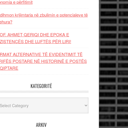
nomia e përfitimit
dihmon krijimtaria në zbulimin e potencialeve të
ehura?
OF. AHMET QERIQI DHE EPOKA E
ZISTENCЁS DHE LUFTЁS PЁR LIRI!
RMAT ALTERNATIVE TË EVIDENTIMIT TË
RIFËS POSTARE NË HISTORINË E POSTËS
QIPTARE
KATEGORITË
egoritë
ARKIV