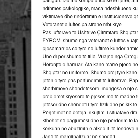
pasiguri. Më me kompetencë se të tjerët, at
ndihmës psikologjike, masa ndëshkuese kun
viktimave dhe rindërtimin e institucioneve 
Veteranët e luftës pa strehë mbi krye
Pas luftërave të Ushtrive Çlirimtare Shqip
FYROM, shumë nga veteranët e luftës vuajnë
pjesëmarrjes së tyre në luftime kundër armi
Unë di për shumë të tillë. Vuajnë nga Çrregu
Heronjtë e harruar: Ata kanë marrë pjesë n
Shqiptar në uniformë. Shumë prej tyre kanë 
jetën e tyre pas përfundimit të luftërave.
shërbimeve shëndetësore, mungesa e një str
problemet kryesore të pjesës më të madhe të
jetësor dhe shëndeti i tyre fizik dhe psikik 
Përjetimet në beteja, rikujtimi i situatave 
kthehet në pagjumësi dhe një përdorim të lar
kërkuan në abuzimin e alkoolit, të lëndëve
Janë të margjinalizuar në shoqëri.