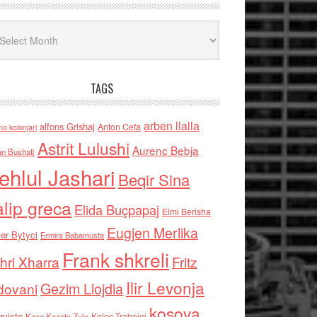
iv
TAGS
arben llalla
alfons Grishaj
Anton Cefa
no kolonjari
Astrit Lulushi
Aurenc Bebja
an Bushati
ehlul Jashari
Beqir Sina
alip greca
Elida Buçpapaj
Elmi Berisha
Eugjen Merlika
er Bytyci
Ermira Babamusta
Frank shkreli
hri Xharra
Fritz
Ilir Levonja
Gezim Llojdia
dovani
kosova
rviste
Kolec Traboini
Keze Kozeta Zylo