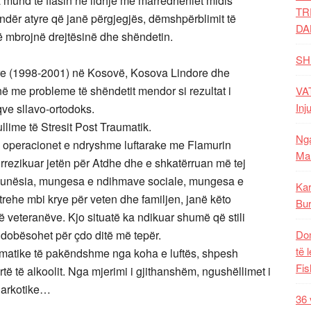
a mund të flasin në lidhje me marrëdhëniet midis
TR
dër atyre që janë përgjegjës, dëmshpërblimit të
DA
që mbrojnë drejtësinë dhe shëndetin.
SH
tare (1998-2001) në Kosovë, Kosova Lindore dhe
 me probleme të shëndetit mendor si rezultat i
VAT
Inj
qve sllavo-ortodoks.
llime të Stresit Post Traumatik.
Nga
ë operacionet e ndryshme luftarake me Flamurin
Mal
rrezikuar jetën për Atdhe dhe e shkatërruan më tej
 Papunësia, mungesa e ndihmave sociale, mungesa e
Kar
ehe mbi krye për veten dhe familjen, janë këto
Bur
 veteranëve. Kjo situatë ka ndikuar shumë që stili
të dobësohet për çdo ditë më tepër.
Dom
të 
dramatike të pakëndshme nga koha e luftës, shpesh
Fis
të të alkoolit. Nga mjerimi i gjithanshëm, ngushëllimet i
 narkotike…
36 