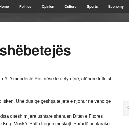
Home
Politics
Opinion
Culture
Sports
Economy
fushëbetejës
r që të mundesh! Por, nëse të detyrojnë, atëherë lufto si
olitikën. Unë dua që çështja të jetë e njohur në vend që
 disa ditësh mijëra ushtarë shënuan Ditën e Fitores
 e Kuq, Moskë. Putin tregon muskujt. Paradë ushtarake