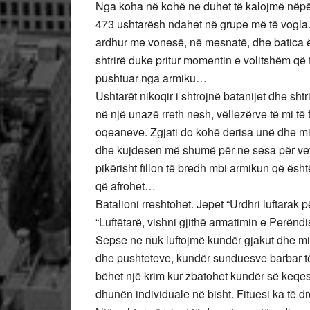
Nga koha në kohë ne duhet të kalojmë nëpër 
473 ushtarësh ndahet në grupe më të vogla
ardhur me vonesë, në mesnatë, dhe batica ës
shtrirë duke pritur momentin e volitshëm që
pushtuar nga armiku…
Ushtarët nikoqir i shtrojnë batanijet dhe sht
në një unazë rreth nesh, vëllezërve të mi të 
oqeaneve. Zgjati do kohë derisa unë dhe mi
dhe kujdesen më shumë për ne sesa për ve
pikërisht fillon të bredh mbi armikun që ësh
që afrohet…
Batalioni rreshtohet. Jepet “Urdhri luftarak p
“Luftëtarë, vishni gjithë armatimin e Perëndi
Sepse ne nuk luftojmë kundër gjakut dhe mis
dhe pushteteve, kundër sunduesve barbar të k
bëhet një krim kur zbatohet kundër së keqes
dhunën individuale në bisht. Fituesi ka të dr