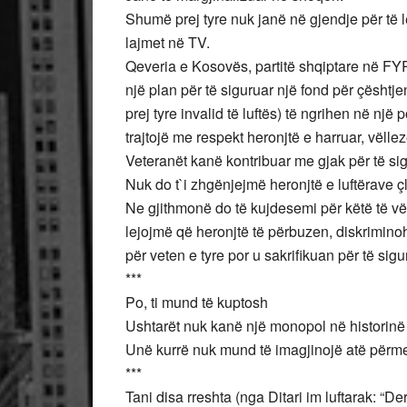
Shumë prej tyre nuk janë në gjendje për të l
lajmet në TV.
Qeveria e Kosovës, partitë shqiptare në 
një plan për të siguruar një fond për çësht
prej tyre invalid të luftës) të ngrihen në një
trajtojë me respekt heronjtë e harruar, vëllez
Veteranët kanë kontribuar me gjak për të sig
Nuk do t`i zhgënjejmë heronjtë e luftërave çl
Ne gjithmonë do të kujdesemi për këtë të vër
lejojmë që heronjtë të përbuzen, diskrimin
për veten e tyre por u sakrifikuan për të si
***
Po, ti mund të kuptosh
Ushtarët nuk kanë një monopol në historinë e
Unë kurrë nuk mund të imagjinojë atë përmes
***
Tani disa rreshta (nga Ditari im luftarak: “