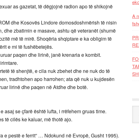
eko
exuar as gazetat, të dëgjojnë radion apo të shikojnë
A n
FYROM dhe Kosovës Lindore domosdoshmërish të nisin
fsh
jen, dhe zbatimin e masave, ashtu që veteranët (shumë
PR
 pozitë më të mirë. Shoqëria shqiptare e ka obligim të
RE
ërit e mi të fushëbetejës.
uruar paqen dhe lirinë, janë krenaria e kombit.
FO
irimtare.
TA
tetë të shenjtë, e cila nuk zbehet dhe ne nuk do të
SH
ohen, tradhtohen apo harrohen; ata që nuk u kujdesën
guruar lirinë dhe paqen në Atdhe dhe botë.
Kat
 asaj se çfarë është lufta, i rrëfehem gruas time.
 të cilës ke kaluar, më thotë ajo.
Dera e pestë e ferrit” … Ndokund në Evropë, Gusht 1995).