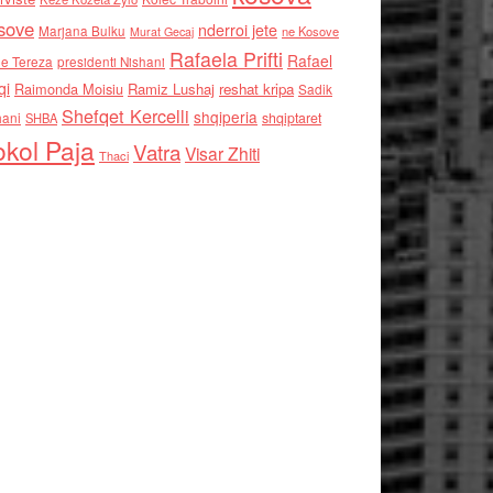
sove
nderroi jete
Marjana Bulku
ne Kosove
Murat Gecaj
Rafaela Prifti
Rafael
e Tereza
presidenti Nishani
qi
Raimonda Moisiu
Ramiz Lushaj
reshat kripa
Sadik
Shefqet Kercelli
shqiperia
hani
shqiptaret
SHBA
kol Paja
Vatra
Visar Zhiti
Thaci