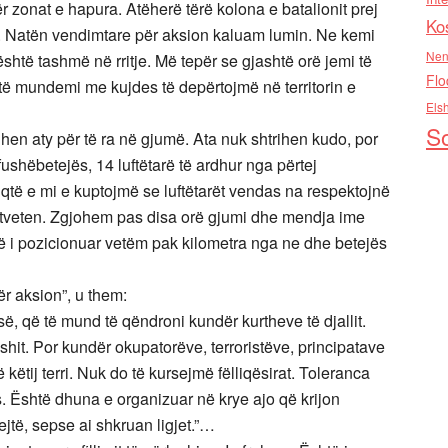
zonat e hapura. Atëherë tërë kolona e batalionit prej
Ko
. Natën vendimtare për aksion kaluam lumin. Ne kemi
Nen
htë tashmë në rritje. Më tepër se gjashtë orë jemi të
Flo
 të mundemi me kujdes të depërtojmë në territorin e
Els
So
rihen aty për të ra në gjumë. Ata nuk shtrihen kudo, por
fushëbetejës, 14 luftëtarë të ardhur nga përtej
qtë e mi e kuptojmë se luftëtarët vendas na respektojnë
tveten. Zgjohem pas disa orë gjumi dhe mendja ime
të i pozicionuar vetëm pak kilometra nga ne dhe betejës
ër aksion”, u them:
së, që të mund të qëndroni kundër kurtheve të djallit.
hit. Por kundër okupatorëve, terroristëve, principatave
ëtij terri. Nuk do të kursejmë fëlliqësirat. Toleranca
. Është dhuna e organizuar në krye ajo që krijon
ejtë, sepse ai shkruan ligjet.”…