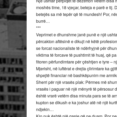
Një ushtar përpiqet të dezerton vetëm disa mi
moshës time, 18 vjeçar, beteja e parë e tij. 
betejës sa më tepër që të mundesh! Por, nëse 
burrë…
***
Veprimet e dhunshme janë punë e një ushtar
përcakton aftësinë e dikujt në këtë profesio
se forcat nacionaliste të ndërhyjnë për dhun
viktima të forcave të pushtimit të huaj, që pa
fitoren përfundimtare për çështjen e tyre – n
Mjerisht, në luftërat e drejta çlirimtare ka 
shpejtë financiar në bashkëpunim me armiku
Sherri për një vrasës plak: Përmes më shumë
vrasës i paguar në një mënyrë të përsosur dh
është vrarë vetëm disa minuta para se të arr
kupton se dikush e ka joshur atë në një kurth
ndjekin…
Kjo nuk është një qasje që ne duam. Por ne