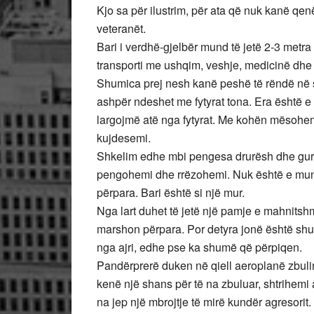
Kjo sa për ilustrim, për ata që nuk kanë qen
veteranët.
Bari i verdhë-gjelbër mund të jetë 2-3 metra 
transporti me ushqim, veshje, medicinë dh
Shumica prej nesh kanë peshë të rëndë në sh
ashpër ndeshet me fytyrat tona. Era është e 
largojmë atë nga fytyrat. Me kohën mësohemi 
kujdesemi.
Shkelim edhe mbi pengesa drurësh dhe gurë
pengohemi dhe rrëzohemi. Nuk është e mund
përpara. Bari është si një mur.
Nga lart duhet të jetë një pamje e mahnitshm
marshon përpara. Por detyra jonë është sh
nga ajri, edhe pse ka shumë që përpiqen.
Pandërprerë duken në qiell aeroplanë zbul
kenë një shans për të na zbuluar, shtrihemi a
na jep një mbrojtje të mirë kundër agresorit.