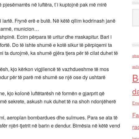
ë pjesëmarrës në luftëra, t`i kuptojnë pak më mirë
Ark
i lartë. Frynë erë e butë. Në këtë qilim kodrinash janë
e armë, municion…
pinë. Ecim përpara të uritur dhe rraskapitur. Bari i
fortë. Do të ishte shumë e kotë sikur të përpiqemi ta
ta durojmë, ka shumë gjëra tjera për të cilat duhet të
alba
asll
sh, kjo kërkon vigjilencë të vazhdueshme të mos
B
ur për të parë më shumë se një ose dy ushtarë
d
e, kjo kolonë luftëtarësh në formën e gjarprit që
umë sekrete, askush nuk duhet të na shoh ndonjëherë
Env
Fa
imi, aeroplan bombardues dhe sulmues. Para se ata të
fër njëri-tjetrit në barin e dendur. Bimësia në këtë vend
ra
Inte