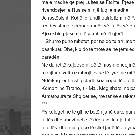
më e madhe që prej Luftës së Ftohtë. Pjesë e 
rivendosjen e Rusisë si një fuqi e madhe.
Jo rastësisht. Kohët e fundit patriotizmi në 
rëndësishme e propagandës së luftës së Puti
Kjo është pjesë e një plani më të gjerë…
– Shumë punë mbetet, por ne do të arrijmë të
bashkuar. Dhe, kjo do të thotë se ne jemi e
paradën.
Ne duhet të kujdesemi që të mos mendojmë 
mbajtur nivelin e mbrojtjes së të tyre më 
Ndërkaq, edhe shqiptarët kozmopolitë do të
Kombit” në Tiranë, 17 Maj. Megjithatë, në p
Armatosura të Shqipërisë, me tanke e raket
***
Psikologët në të gjithë botën janë duke punu
luftës dhe abuzimet e të drejtave të njeriut,
e luftës, dhe me grupe të cilët janë të detyr