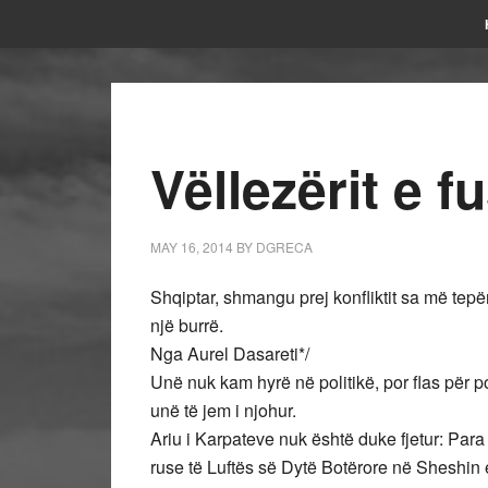
Vëllezërit e 
MAY 16, 2014
BY
DGRECA
Shqiptar, shmangu prej konfliktit sa më tepë
një burrë.
Nga Aurel Dasareti*/
Unë nuk kam hyrë në politikë, por flas për p
unë të jem i njohur.
Ariu i Karpateve nuk është duke fjetur: Para
ruse të Luftës së Dytë Botërore në Sheshin