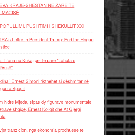
EVA KRAJË-SHESTAN NË ZARË TË
LMACISË
POPULLIMI, PUSHTIMI I SHEKULLIT XXI
RA’s Letter to President Trump: End the Hague
ustice
 Tirana në Kukaj për të parë “Lahuta e
ësisë”
dinali Ernest Simoni rikthehet si dëshmitar në
gun e Spaçit
 Ndre Mjeda, sipas dy figurave monumentale
letrave shqipe, Ernest Koliqit dhe At Gjergj
hta
vjet tranzicion, nga ekonomia prodhuese te