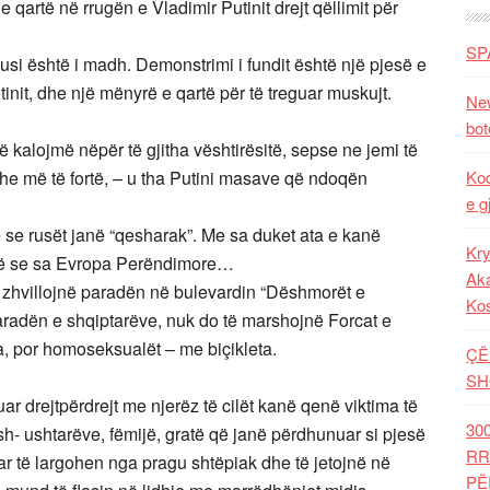
qartë në rrugën e Vladimir Putinit drejt qëllimit për
SP
Rusi është i madh. Demonstrimi i fundit është një pjesë e
nit, dhe një mënyrë e qartë për të treguar muskujt.
New
bot
 kalojmë nëpër të gjitha vështirësitë, sepse ne jemi të
dhe më të fortë, – u tha Putini masave që ndoqën
Kod
e g
se rusët janë “qesharak”. Me sa duket ata e kanë
Kry
mirë se sa Evropa Perëndimore…
Aka
 zhvillojnë paradën në bulevardin “Dëshmorët e
Ko
aradën e shqiptarëve, nuk do të marshojnë Forcat e
a, por homoseksualët – me biçikleta.
ÇË
SH
ar drejtpërdrejt me njerëz të cilët kanë qenë viktima të
30
 ish- ushtarëve, fëmijë, gratë që janë përdhunuar si pjesë
RR
uar të largohen nga pragu shtëpiak dhe të jetojnë në
PË