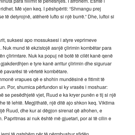
nuta para fillimit të përleshjes. I afrohem. Është i
Dridhet. Më vjen keq. I pëshpëriti: “Shmangu prej
të detyrojnë, atëherë lufto si një burrë.” Dhe, luftoi si
it, suksesi apo mossuksesi i atyre veprimeve
n. Nuk mund të ekzistojë asnjë çlirimin kombëtar para
ën çlirimtare. Nuk ka popuj në botë të cilët kanë qenë
 gjakderdhjen e tyre kanë arritur çlirimin dhe siguruar
jë pavarësi të vërtetë kombëtare.
gjithmonë vrapues që e shohin mundësinë e fitimit të
n. Por, shumica përfundon si ky vrasës i moshuar:
 se pesëdhjetë vjet, Ruud e ka kryer punën e tij si një
e të lehtë. Megjithatë, një ditë ajo shkon keq. Viktima
ijë Ruud, dhe kur ai dëgjon sirenat që afrohen, e
. Papritmas ai nuk është më gjuetari, por ai të cilin e
 jemi të gatshëm për të përmbushur sfidën.