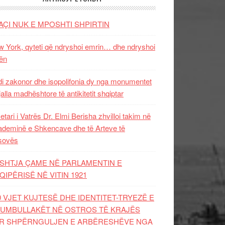
AÇI NUK E MPOSHTI SHPIRTIN
 York, qyteti që ndryshoi emrin… dhe ndryshoi
ën
i zakonor dhe isopolifonia dy nga monumentet
jalla madhështore të antikitetit shqiptar
etari i Vatrës Dr. Elmi Berisha zhvilloi takim në
deminë e Shkencave dhe të Arteve të
sovës
SHTJA ÇAME NË PARLAMENTIN E
QIPËRISË NË VITIN 1921
0 VJET KUJTESË DHE IDENTITET-TRYEZË E
UMBULLAKËT NË OSTROS TË KRAJËS
R SHPËRNGULJEN E ARBËRESHËVE NGA