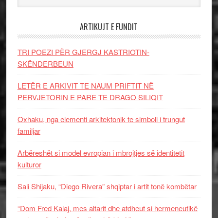
ARTIKUJT E FUNDIT
TRI POEZI PËR GJERGJ KASTRIOTIN-
SKËNDERBEUN
LETËR E ARKIVIT TE NAUM PRIFTIT NË
PERVJETORIN E PARE TE DRAGO SILIQIT
Oxhaku, nga elementi arkitektonik te simboli i trungut
familjar
Arbëreshët si model evropian i mbrojtjes së identitetit
kulturor
Sali Shijaku, “Diego Rivera” shqiptar i artit tonë kombëtar
“Dom Fred Kalaj, mes altarit dhe atdheut si hermeneutikë