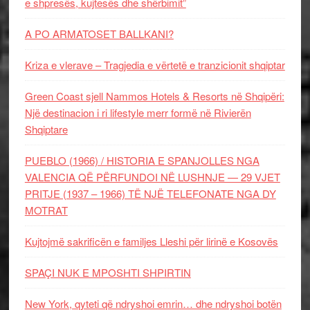
e shpresës, kujtesës dhe shërbimit”
A PO ARMATOSET BALLKANI?
Kriza e vlerave – Tragjedia e vërtetë e tranzicionit shqiptar
Green Coast sjell Nammos Hotels & Resorts në Shqipëri:
Një destinacion i ri lifestyle merr formë në Rivierën
Shqiptare
PUEBLO (1966) / HISTORIA E SPANJOLLES NGA
VALENCIA QË PËRFUNDOI NË LUSHNJE — 29 VJET
PRITJE (1937 – 1966) TË NJË TELEFONATE NGA DY
MOTRAT
Kujtojmë sakrificën e familjes Lleshi për lirinë e Kosovës
SPAÇI NUK E MPOSHTI SHPIRTIN
New York, qyteti që ndryshoi emrin… dhe ndryshoi botën