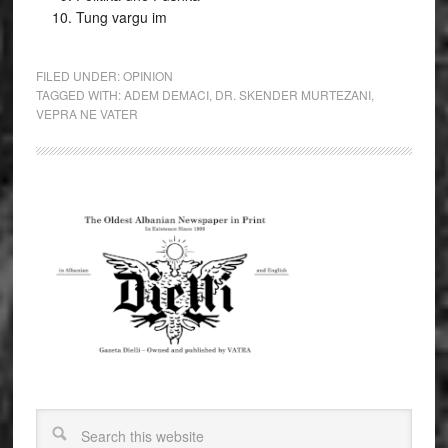
Tung vargu im
FILED UNDER:
OPINION
TAGGED WITH:
ADEM DEMACI
,
DR. SKENDER MURTEZANI
,
VEPRA NE VATER