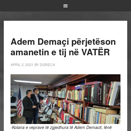
Adem Demaçi përjetëson
amanetin e tij në VATËR
APRIL 2, 2021
BY
DGRECA
-Kolana e veprave të zgjedhura të Adem Demacit, lënë