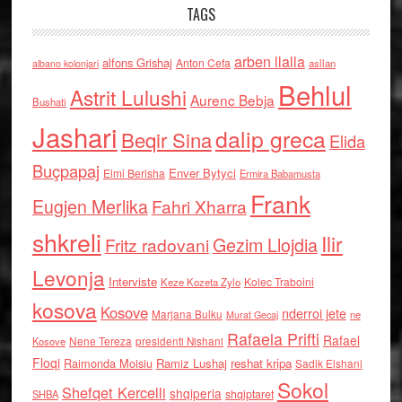
TAGS
arben llalla
alfons Grishaj
Anton Cefa
asllan
albano kolonjari
Behlul
Astrit Lulushi
Aurenc Bebja
Bushati
Jashari
dalip greca
Beqir Sina
Elida
Buçpapaj
Enver Bytyci
Elmi Berisha
Ermira Babamusta
Frank
Eugjen Merlika
Fahri Xharra
shkreli
Ilir
Gezim Llojdia
Fritz radovani
Levonja
Interviste
Kolec Traboini
Keze Kozeta Zylo
kosova
Kosove
nderroi jete
Marjana Bulku
ne
Murat Gecaj
Rafaela Prifti
Rafael
Nene Tereza
Kosove
presidenti Nishani
Floqi
Raimonda Moisiu
Ramiz Lushaj
reshat kripa
Sadik Elshani
Sokol
Shefqet Kercelli
shqiperia
shqiptaret
SHBA