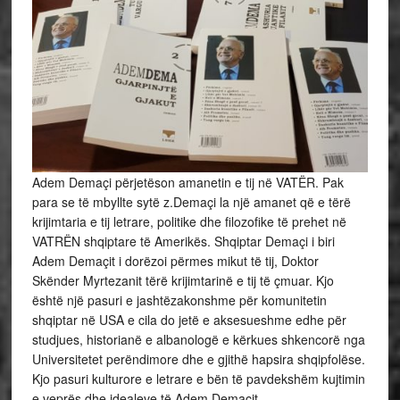
Adem Demaçi përjetëson amanetin e tij në VATËR. Pak
para se të mbyllte sytë z.Demaçi la një amanet që e tërë
krijimtaria e tij letrare, politike dhe filozofike të prehet në
VATRËN shqiptare të Amerikës. Shqiptar Demaçi i biri
Adem Demaçit i dorëzoi përmes mikut të tij, Doktor
Skënder Myrtezanit tërë krijimtarinë e tij të çmuar. Kjo
është një pasuri e jashtëzakonshme për komunitetin
shqiptar në USA e cila do jetë e aksesueshme edhe për
studjues, historianë e albanologë e kërkues shkencorë nga
Universitetet perëndimore dhe e gjithë hapsira shqipfolëse.
Kjo pasuri kulturore e letrare e bën të pavdekshëm kujtimin
e veprës dhe idealeve të Adem Demaçit.