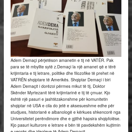
Adem Demaçi përjetëson amanetin e tij në VATËR. Pak
para se të mbyllte sytë z.Demaçi la një amanet që e tërë
krijimtaria e tij letrare, politike dhe filozofike të prehet në
VATRËN shqiptare të Amerikës. Shqiptar Demaçi i biri
Adem Demaçit i dorëzoi përmes mikut të tij, Doktor
Skënder Myrtezanit tërë krijimtarinë e tij të çmuar. Kjo
është një pasuri e jashtëzakonshme për komunitetin
shqiptar në USA e cila do jetë e aksesueshme edhe për
studjues, historianë e albanologë e kërkues shkencorë nga
Universitetet perëndimore dhe e gjithë hapsira shqipfolëse.
Kjo pasuri kulturore e letrare e bën të pavdekshëm kujtimin
e veprës dhe idealeve të Adem Demaçit.