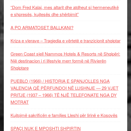
“Dom Fred Kalaj, mes altarit dhe atdheut si hermeneutikë
e shpresës, kujtesës dhe shërbimit”
A PO ARMATOSET BALLKANI?
Kriza e vlerave – Tragjedia e vërtetë e tranzicionit shqiptar
Green Coast sjell Nammos Hotels & Resorts në Shqipëri:
Një destinacion i ri lifestyle merr formë në Rivierën
Shqiptare
PUEBLO (1966) / HISTORIA E SPANJOLLES NGA
VALENCIA QË PËRFUNDOI NË LUSHNJE — 29 VJET
PRITJE (1937 – 1966) TË NJË TELEFONATE NGA DY
MOTRAT
Kujtojmë sakrificën e familjes Lleshi për lirinë e Kosovës
SPAÇI NUK E MPOSHTI SHPIRTIN