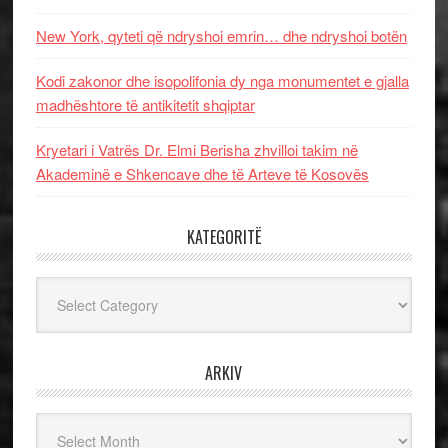
New York, qyteti që ndryshoi emrin… dhe ndryshoi botën
Kodi zakonor dhe isopolifonia dy nga monumentet e gjalla
madhështore të antikitetit shqiptar
Kryetari i Vatrës Dr. Elmi Berisha zhvilloi takim në
Akademinë e Shkencave dhe të Arteve të Kosovës
KATEGORITË
Kategoritë
ARKIV
Arkiv