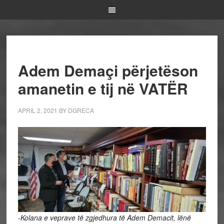
Adem Demaçi përjetëson
amanetin e tij në VATËR
APRIL 2, 2021
BY
DGRECA
-Kolana e veprave të zgjedhura të Adem Demacit, lënë