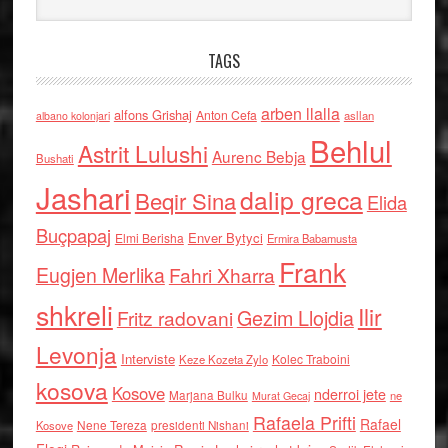
TAGS
arben llalla
alfons Grishaj
Anton Cefa
asllan
albano kolonjari
Behlul
Astrit Lulushi
Aurenc Bebja
Bushati
Jashari
dalip greca
Beqir Sina
Elida
Buçpapaj
Enver Bytyci
Elmi Berisha
Ermira Babamusta
Frank
Eugjen Merlika
Fahri Xharra
shkreli
Ilir
Gezim Llojdia
Fritz radovani
Levonja
Interviste
Kolec Traboini
Keze Kozeta Zylo
kosova
Kosove
nderroi jete
Marjana Bulku
ne
Murat Gecaj
Rafaela Prifti
Rafael
Nene Tereza
Kosove
presidenti Nishani