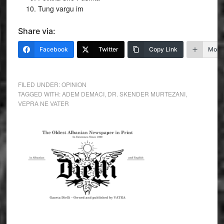
Tung vargu im
Share via:
Facebook
Twitter
Copy Link
More
FILED UNDER:
OPINION
TAGGED WITH:
ADEM DEMACI
,
DR. SKENDER MURTEZANI
,
VEPRA NE VATER