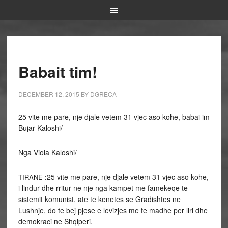
Babait tim!
DECEMBER 12, 2015
BY
DGRECA
25 vite me pare, nje djale vetem 31 vjec aso kohe, babai im
Bujar Kaloshi/
Nga Viola Kaloshi/
25 vite me pare, nje djale vetem 31 vjec aso kohe,
TIRANE :
i lindur dhe rritur ne nje nga kampet me famekeqe te
sistemit komunist, ate te kenetes se Gradishtes ne
Lushnje, do te bej pjese e levizjes me te madhe per liri dhe
demokraci ne Shqiperi.