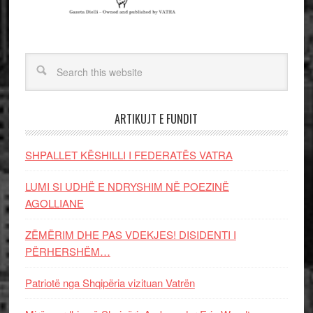
ARTIKUJT E FUNDIT
SHPALLET KËSHILLI I FEDERATËS VATRA
LUMI SI UDHË E NDRYSHIM NË POEZINË
AGOLLIANE
ZËMËRIM DHE PAS VDEKJES! DISIDENTI I
PËRHERSHËM…
Patriotë nga Shqipëria vizituan Vatrën