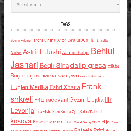
TAGS
arben llalla
alfons Grishaj
Anton Cefa
asllan
albano kolonjari
Behlul
Astrit Lulushi
Aurenc Bebja
Bushati
Jashari
dalip greca
Beqir Sina
Elida
Buçpapaj
Enver Bytyci
Elmi Berisha
Ermira Babamusta
Frank
Eugjen Merlika
Fahri Xharra
shkreli
Ilir
Gezim Llojdia
Fritz radovani
Levonja
Interviste
Kolec Traboini
Keze Kozeta Zylo
kosova
Kosove
nderroi jete
Marjana Bulku
ne
Murat Gecaj
Rafaela Prifti
Rafael
Nene Tereza
Kosove
presidenti Nishani