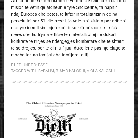
Ai mendonte se demokratet e vertete e kishin per ideal dhe
mision te vetin qe atdheun e tyre Shqiperine, ta hapnin
ndaj Europes dhe botes, te luftonin totalitarizmin qe na
persekutoi per 50 vite rresht, jo vetem si sistem por edhe si
menyre identifikimi njerezor, duke krijuar raporte te reja
njerezore, ku fryma e lirise te materializohej ne dukuri
konkrete te rritjes se ndergjegjes kombetare dhe te shtetit
te se drejtes, per te cilin u flijua, duke lene pas nje plage te
madhe tek ne femijet dhe familjaret e tij.
FILED UNDER:
ESSE
TAGGED WITH:
BABAI IM
,
BUJAR KALOSHI
,
VIOLA KALOSHI