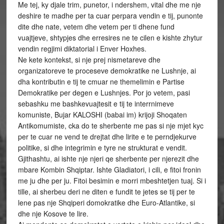
Me tej, ky djale trim, punetor, i ndershem, vital dhe me nje
deshire te madhe per ta cuar perpara vendin e tij, punonte
dite dhe nate, vetem dhe vetem per ti dhene fund
vuajtjeve, shtypjes dhe erresires ne te cilen e kishte zhytur
vendin regjimi diktatorial i Enver Hoxhes.
Ne kete kontekst, si nje prej nismetareve dhe
organizatoreve te proceseve demokratike ne Lushnje, ai
dha kontributin e tij te cmuar ne themelimin e Partise
Demokratike per degen e Lushnjes. Por jo vetem, pasi
sebashku me bashkevuajtesit e tij te interrnimeve
komuniste, Bujar KALOSHI (babai im) krijoji Shoqaten
Antikomumiste, cka do te sherbente me pas si nje mjet kyc
per te cuar ne vend te drejtat dhe lirite e te perndjekurve
politike, si dhe integrimin e tyre ne strukturat e vendit.
Gjithashtu, ai ishte nje njeri qe sherbente per njerezit dhe
mbare Kombin Shqiptar. Ishte Gladiatori, i cili, e fitoi fronin
me ju dhe per ju. Fitoi besimin e morri mbeshtetjen tuaj. Si i
tille, ai sherbeu deri ne diten e fundit te jetes se tij per te
lene pas nje Shqiperi domokratike dhe Euro-Atlantike, si
dhe nje Kosove te lire.