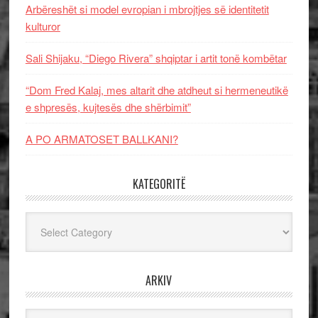
Arbëreshët si model evropian i mbrojtjes së identitetit
kulturor
Sali Shijaku, “Diego Rivera” shqiptar i artit tonë kombëtar
“Dom Fred Kalaj, mes altarit dhe atdheut si hermeneutikë
e shpresës, kujtesës dhe shërbimit”
A PO ARMATOSET BALLKANI?
KATEGORITË
Kategoritë
ARKIV
Arkiv