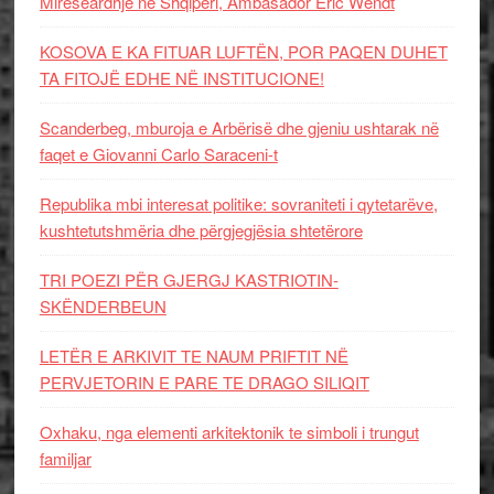
Mirëseardhje në Shqipëri, Ambasador Eric Wendt
KOSOVA E KA FITUAR LUFTËN, POR PAQEN DUHET
TA FITOJË EDHE NË INSTITUCIONE!
Scanderbeg, mburoja e Arbërisë dhe gjeniu ushtarak në
faqet e Giovanni Carlo Saraceni-t
Republika mbi interesat politike: sovraniteti i qytetarëve,
kushtetutshmëria dhe përgjegjësia shtetërore
TRI POEZI PËR GJERGJ KASTRIOTIN-
SKËNDERBEUN
LETËR E ARKIVIT TE NAUM PRIFTIT NË
PERVJETORIN E PARE TE DRAGO SILIQIT
Oxhaku, nga elementi arkitektonik te simboli i trungut
familjar