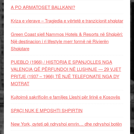
A PO ARMATOSET BALLKANI?
Kriza e vlerave – Tragjedia e vërtetë e tranzicionit shqiptar
Green Coast sjell Nammos Hotels & Resorts në Shqipëri:
Një destinacion i ri lifestyle merr formë në Rivierën
Shqiptare
PUEBLO (1966) / HISTORIA E SPANJOLLES NGA
VALENCIA QË PËRFUNDOI NË LUSHNJE — 29 VJET
PRITJE (1937 – 1966) TË NJË TELEFONATE NGA DY
MOTRAT
Kujtojmë sakrificën e familjes Lleshi për lirinë e Kosovës
SPAÇI NUK E MPOSHTI SHPIRTIN
New York, qyteti që ndryshoi emrin… dhe ndryshoi botën