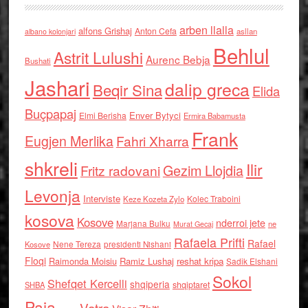
arben llalla
alfons Grishaj
Anton Cefa
asllan
albano kolonjari
Behlul
Astrit Lulushi
Aurenc Bebja
Bushati
Jashari
dalip greca
Beqir Sina
Elida
Buçpapaj
Enver Bytyci
Elmi Berisha
Ermira Babamusta
Frank
Eugjen Merlika
Fahri Xharra
shkreli
Ilir
Gezim Llojdia
Fritz radovani
Levonja
Interviste
Kolec Traboini
Keze Kozeta Zylo
kosova
Kosove
nderroi jete
Marjana Bulku
ne
Murat Gecaj
Rafaela Prifti
Rafael
Nene Tereza
Kosove
presidenti Nishani
Floqi
Raimonda Moisiu
Ramiz Lushaj
reshat kripa
Sadik Elshani
Sokol
Shefqet Kercelli
shqiperia
shqiptaret
SHBA
Paja
Vatra