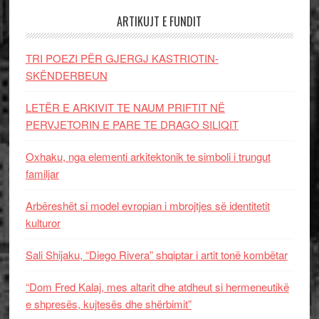
ARTIKUJT E FUNDIT
TRI POEZI PËR GJERGJ KASTRIOTIN-
SKËNDERBEUN
LETËR E ARKIVIT TE NAUM PRIFTIT NË
PERVJETORIN E PARE TE DRAGO SILIQIT
Oxhaku, nga elementi arkitektonik te simboli i trungut
familjar
Arbëreshët si model evropian i mbrojtjes së identitetit
kulturor
Sali Shijaku, “Diego Rivera” shqiptar i artit tonë kombëtar
“Dom Fred Kalaj, mes altarit dhe atdheut si hermeneutikë
e shpresës, kujtesës dhe shërbimit”