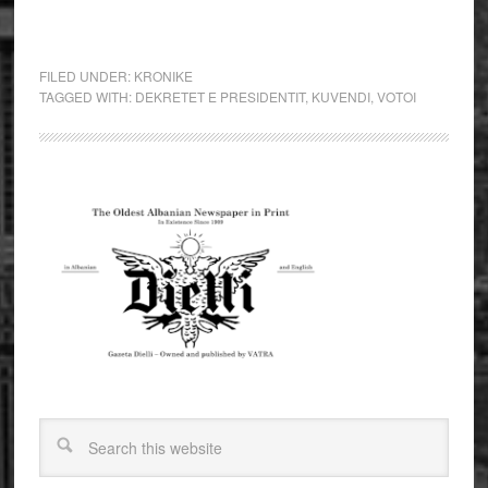
FILED UNDER:
KRONIKE
TAGGED WITH:
DEKRETET E PRESIDENTIT
,
KUVENDI
,
VOTOI