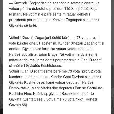
—
Kuvendi i Shqipërisë në seancën e sotme plenare, ka
votuar për tre dekretet e presidentit të Shqipërisë, Bujar
Nishani. Në votimin e parë është miratuar dekreti i
presidentit për emërimin e Xhezair Zaganjorit si anëtar i
Gjykatës së lartë.
Votimi i Xhezair Zaganjorit është bërë me 76 vota pro, 1
votë kundër dhe 31 abstenim. Kundër Xhezair Zaganjorit si
anëtar i Gjykatës së lartë, ka votuar vetëm deputeti i
Partisë Socialiste, Erion Braçe. Në votimin e dytë është
miratuar dekreti i presidentit për emërimin e Gani Dizdarit
si anëtar i Gjykatës Kushtetuese.
Votimi i Gani Dizdarit është bërë me 73 vota “pro”, 2 vota
kundër dhe 30 abstenim. Kundër Gani Dizdarit si anëtar i
Gjykatës Kushtetuese, kanë votuar deputeti i Partisë
Demokratike, Mark Marku dhe deputeti i Partisë Socialiste,
Bashkim Fino. Ndërkaq, gjyqtari Besnik Imeraj për te
Gjykata Kushtetuese u votua me 76 vota “pro”.(Kortezi
Gazeta 55)