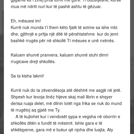
mua më ndriti nuri kur të pashë ashtu të gëzuar.
Eh, mësuesi im!
Kurrë nuk munda t’i them këto fjalë të sotme sa ishe mbi
dhe, gjithnjë e pritja një ditë të përshtatshme kur do jemi
bashkë rrugës për në shkollë Ti mësues e unë nxënës.
Kaluam shumë pranvera, kaluam shumë stuhi dimri
rrugicave drejt shkollës.
Sa ta kisha lakmi!
Kurrë nuk do ta zëvendësoja atë dëshirë me asgjë në jetë.
Shpesh kur lexoja tinëz hijeve skaj mali librin e shqyer
derisa ruaja delet, më dilnin lotët nga frika se nuk do mund
të rrugëtoj aq gjatë me Ty.
A të kujtohet kur i vendosët qypa e vegsha në oborrin e
shkollës ditën e fundit të mësimit. Ishte gara e të
shkëlqyerve, gara më e bukur që njoha dhe luajta. Aty