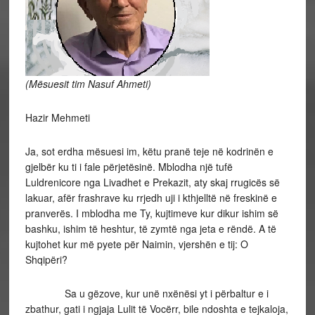
(Mësuesit tim Nasuf Ahmeti)
Hazir Mehmeti
Ja, sot erdha mësuesi im, këtu pranë teje në kodrinën e
gjelbër ku ti i fale përjetësinë. Mblodha një tufë
Luldrenicore nga Livadhet e Prekazit, aty skaj rrugicës së
lakuar, afër frashrave ku rrjedh uji i kthjelltë në freskinë e
pranverës. I mblodha me Ty, kujtimeve kur dikur ishim së
bashku, ishim të heshtur, të zymtë nga jeta e rëndë. A të
kujtohet kur më pyete për Naimin, vjershën e tij: O
Shqipëri?
Sa u gëzove, kur unë nxënësi yt i përbaltur e i
zbathur, gati i ngjaja Lulit të Vocërr, bile ndoshta e tejkaloja,