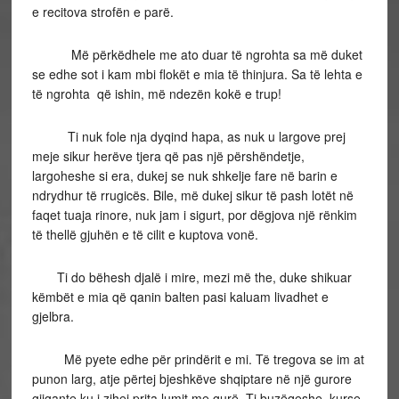
e recitova strofën e parë.
Më përkëdhele me ato duar të ngrohta sa më duket
se edhe sot i kam mbi flokët e mia të thinjura. Sa të lehta e
të ngrohta që ishin, më ndezën kokë e trup!
Ti nuk fole nja dyqind hapa, as nuk u largove prej
meje sikur herëve tjera që pas një përshëndetje,
largoheshe si era, dukej se nuk shkelje fare në barin e
ndrydhur të rrugicës. Bile, më dukej sikur të pash lotët në
faqet tuaja rinore, nuk jam i sigurt, por dëgjova një rënkim
të thellë gjuhën e të cilit e kuptova vonë.
Ti do bëhesh djalë i mire, mezi më the, duke shikuar
këmbët e mia që qanin balten pasi kaluam livadhet e
gjelbra.
Më pyete edhe për prindërit e mi. Të tregova se im at
punon larg, atje përtej bjeshkëve shqiptare në një gurore
gjigante ku i zihej prita lumit me gurë. Ti buzëqeshe, kurse