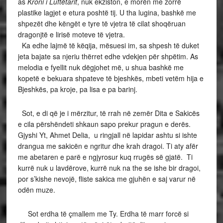
as
Kroni i Luftëtarit
, nuk ekziston, e morën me zorrë
plastike lagjet e etura poshtë tij. U tha lugina, bashkë me
shpezët dhe këngët e tyre të vjetra të cilat shoqëruan
dragonjtë e lirisë moteve të vjetra.
Ka edhe lajmë të këqija, mësuesi im, sa shpesh të duket
jeta bajate sa njeriu thërret edhe vdekjen për shpëtim. As
melodia e fyellit nuk dëgjohet më, u shua bashkë me
kopetë e bekuara shpateve të bjeshkës, mbeti vetëm hija e
Bjeshkës, pa kroje, pa lisa e pa barinj.
Sot, e di që je i mërzitur, të rrah në zemër Dita e Sakicës
e cila përshëndeti shkaun sapo prekur pragun e derës.
Gjyshi Yt, Ahmet Delia, u ringjall në lapidar ashtu si ishte
drangua me sakicën e ngritur dhe krah dragoi. Ti aty afër
me abetaren e parë e ngjyrosur kuq rrugës së gjatë. Ti
kurrë nuk u lavdërove, kurrë nuk na the se ishe bir dragoi,
por s’kishe nevojë, fliste sakica me gjuhën e saj varur në
odën muze.
Sot erdha të çmallem me Ty. Erdha të marr forcë si