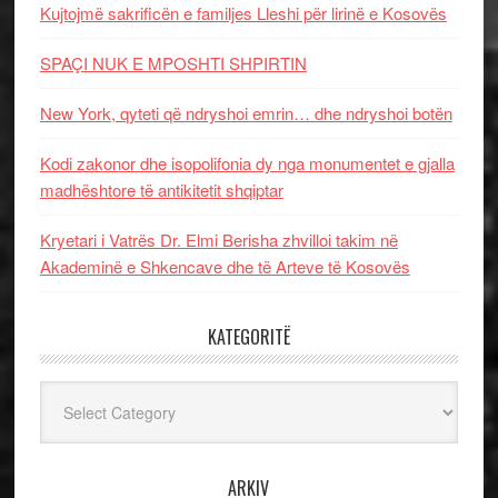
Kujtojmë sakrificën e familjes Lleshi për lirinë e Kosovës
SPAÇI NUK E MPOSHTI SHPIRTIN
New York, qyteti që ndryshoi emrin… dhe ndryshoi botën
Kodi zakonor dhe isopolifonia dy nga monumentet e gjalla
madhështore të antikitetit shqiptar
Kryetari i Vatrës Dr. Elmi Berisha zhvilloi takim në
Akademinë e Shkencave dhe të Arteve të Kosovës
KATEGORITË
Kategoritë
ARKIV