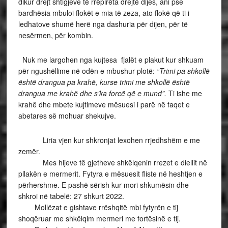
dikur drejt shtigjeve të rrëpirëta drejtë dijes, ani pse
bardhësia mbuloi flokët e mia të zeza, ato flokë që ti i
ledhatove shumë herë nga dashuria për dijen, për të
nesërmen, për kombin.
Nuk me largohen nga kujtesa fjalët e plakut kur shkuam
për ngushëllime në odën e mbushur plotë:
“Trimi pa shkollë
është drangua pa krahë, kurse trimi me shkollë është
drangua me krahë dhe s’ka forcë që e mund”.
Ti ishe me
krahë dhe mbete kujtimeve mësuesi i parë në faqet e
abetares së mohuar shekujve.
Liria vjen kur shkronjat lexohen rrjedhshëm e me
zemër.
Mes hijeve të gjetheve shkëlqenin rrezet e diellit në
pllakën e mermerit. Fytyra e mësuesit fliste në heshtjen e
përhershme. E pashë sërish kur mori shkumësin dhe
shkroi në tabelë: 27 shkurt 2022.
Mollëzat e gishtave rrëshqitë mbi fytyrën e tij
shoqëruar me shkëlqim mermeri me fortësinë e tij.