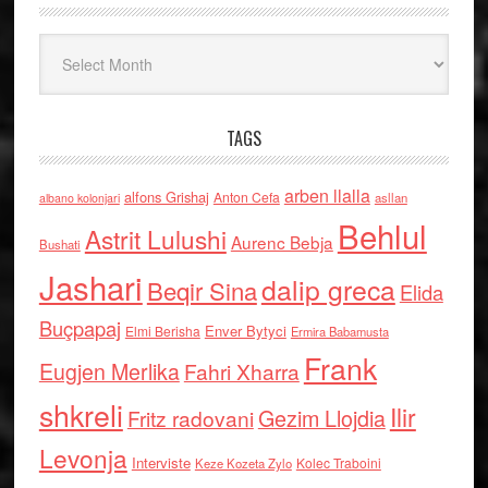
Arkiv
TAGS
arben llalla
alfons Grishaj
Anton Cefa
asllan
albano kolonjari
Behlul
Astrit Lulushi
Aurenc Bebja
Bushati
Jashari
dalip greca
Beqir Sina
Elida
Buçpapaj
Enver Bytyci
Elmi Berisha
Ermira Babamusta
Frank
Eugjen Merlika
Fahri Xharra
shkreli
Ilir
Gezim Llojdia
Fritz radovani
Levonja
Interviste
Kolec Traboini
Keze Kozeta Zylo