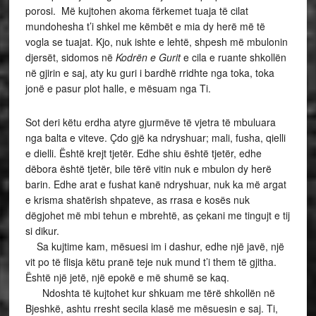
porosi. Më kujtohen akoma fërkemet tuaja të cilat
mundohesha t’i shkel me këmbët e mia dy herë më të
vogla se tuajat. Kjo, nuk ishte e lehtë, shpesh më mbulonin
djersët, sidomos në
Kodrën e Gurit
e cila e ruante shkollën
në gjirin e saj, aty ku guri i bardhë rridhte nga toka, toka
jonë e pasur plot halle, e mësuam nga Ti.
Sot deri këtu erdha atyre gjurmëve të vjetra të mbuluara
nga balta e viteve. Çdo gjë ka ndryshuar; mali, fusha, qielli
e dielli. Është krejt tjetër. Edhe shiu është tjetër, edhe
dëbora është tjetër, bile tërë vitin nuk e mbulon dy herë
barin. Edhe arat e fushat kanë ndryshuar, nuk ka më argat
e krisma shatërish shpateve, as rrasa e kosës nuk
dëgjohet më mbi tehun e mbrehtë, as çekani me tingujt e tij
si dikur.
Sa kujtime kam, mësuesi im i dashur, edhe një javë, një
vit po të flisja këtu pranë teje nuk mund t’i them të gjitha.
Është një jetë, një epokë e më shumë se kaq.
Ndoshta të kujtohet kur shkuam me tërë shkollën në
Bjeshkë, ashtu rresht secila klasë me mësuesin e saj. Ti,