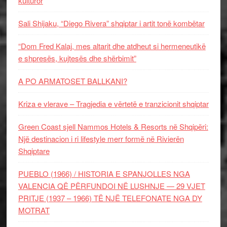
kulturor
Sali Shijaku, “Diego Rivera” shqiptar i artit tonë kombëtar
“Dom Fred Kalaj, mes altarit dhe atdheut si hermeneutikë
e shpresës, kujtesës dhe shërbimit”
A PO ARMATOSET BALLKANI?
Kriza e vlerave – Tragjedia e vërtetë e tranzicionit shqiptar
Green Coast sjell Nammos Hotels & Resorts në Shqipëri:
Një destinacion i ri lifestyle merr formë në Rivierën
Shqiptare
PUEBLO (1966) / HISTORIA E SPANJOLLES NGA
VALENCIA QË PËRFUNDOI NË LUSHNJE — 29 VJET
PRITJE (1937 – 1966) TË NJË TELEFONATE NGA DY
MOTRAT