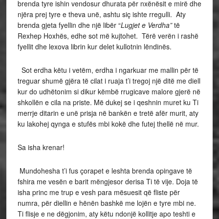
brenda tyre ishin vendosur dhurata për nxënësit e mirë dhe
njëra prej tyre e theva unë, ashtu siç ishte rregulli. Aty
brenda gjeta fyellin dhe një libër “
Lugjet e Verdha”
të
Rexhep Hoxhës, edhe sot më kujtohet. Tërë verën i rashë
fyellit dhe lexova librin kur delet kullotnin lëndinës.
Sot erdha këtu i vetëm, erdha i ngarkuar me mallin për të
treguar shumë gjëra të cilat i ruaja t’i tregoj një ditë me diell
kur do udhëtonim si dikur këmbë rrugicave malore gjerë në
shkollën e cila na priste. Më dukej se i qeshnin muret ku Ti
merrje ditarin e unë prisja në bankën e tretë afër murit, aty
ku lakohej qynga e stufës mbi kokë dhe futej thellë në mur.
Sa isha krenar!
Mundohesha t’i fus çorapet e leshta brenda opingave të
fshira me vesën e barit mëngjesor derisa Ti të vije. Doja të
isha princ me trup e vesh para mësuesit që fliste për
numra, për diellin e hënën bashkë me lojën e tyre mbi ne.
Ti flisje e ne dëgjonim, aty këtu ndonjë kollitje apo teshti e