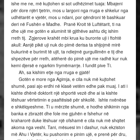
ishe me ne, më kujtohen si sot udhëzimet tuaja: Mbajeni
për dore njëri tjetrin, mos u largoni nga rruga e shkelur nga
udhëtarët e vjetër, mos u ndani, por qëndroni të bashkuar
deri në Fushën e Madhe. Pranë Kroit të Luftëtarit, ti na
dhe ujë me gotën e aluminit të gjithëve ashtu diç ishim
rreth tij. Zgjerove krahët mbi krua ku buronte uji i ftohtë
akull: Asnjë pikë uji nuk do pimë derisa ta shijojmë mirë
bukurinë e burimit të ujit, ta ndiejmë gurgullimën e tij dhe
shpezëve për rreth, atëherë do pimë ujë me radhë kur nuk
kemi djersë e ngarkim frymëmarrje. I fundit pive Ti.
Ah, sa kishim etje nga rruga e gjatë!
Gotën e more nga Agimja, e cila nuk më kujtohet
shumë, pasi ajo erdhi në klasë vetëm edhe pak muaj. I ati i
kishte dhënë doktorit një shportë vezë dhe ai ia kishte
lëshuar vërtetimin e paaftësisë për shkollë. Ishte nxënëse
e shkëlqyeshme. Ti u mërzite shumë, e hodhe shikimin nga
banka e zbrazët dhe fole me gjuhën e fshehur në
kraharorë duke lëshuar një ofshamë e cila nuk më shqitet
akoma nga veshi. Tani, mësuesi im i dashur, nuk ekziston
më Ahu i Vjetër, ku pushonim e pinim ujë, e prenë për dru,