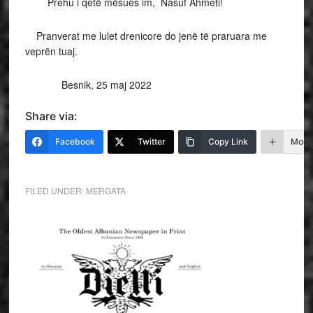
Prehu i qetë mësues im, Nasuf Ahmeti!
Pranverat me lulet drenicore do jenë të praruara me
veprën tuaj.
Besnik, 25 maj 2022
Share via:
Facebook
Twitter
Copy Link
More
FILED UNDER:
MERGATA