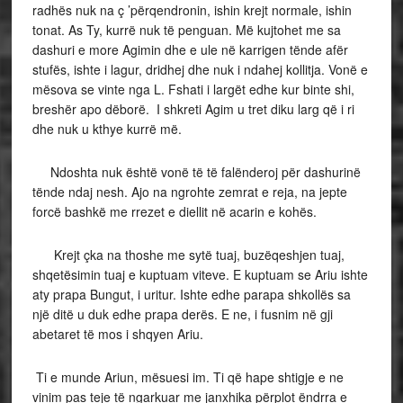
radhës nuk na ç ’përqendronin, ishin krejt normale, ishin
tonat. As Ty, kurrë nuk të penguan. Më kujtohet me sa
dashuri e more Agimin dhe e ule në karrigen tënde afër
stufës, ishte i lagur, dridhej dhe nuk i ndahej kollitja. Vonë e
mësova se vinte nga L. Fshati i largët edhe kur binte shi,
breshër apo dëborë. I shkreti Agim u tret diku larg që i ri
dhe nuk u kthye kurrë më.
Ndoshta nuk është vonë të të falënderoj për dashurinë
tënde ndaj nesh. Ajo na ngrohte zemrat e reja, na jepte
forcë bashkë me rrezet e diellit në acarin e kohës.
Krejt çka na thoshe me sytë tuaj, buzëqeshjen tuaj,
shqetësimin tuaj e kuptuam viteve. E kuptuam se Ariu ishte
aty prapa Bungut, i uritur. Ishte edhe parapa shkollës sa
një ditë u duk edhe prapa derës. E ne, i fusnim në gji
abetaret të mos i shqyen Ariu.
Ti e munde Ariun, mësuesi im. Ti që hape shtigje e ne
vinim pas teje të ngarkuar me janxhika përplot ëndrra e