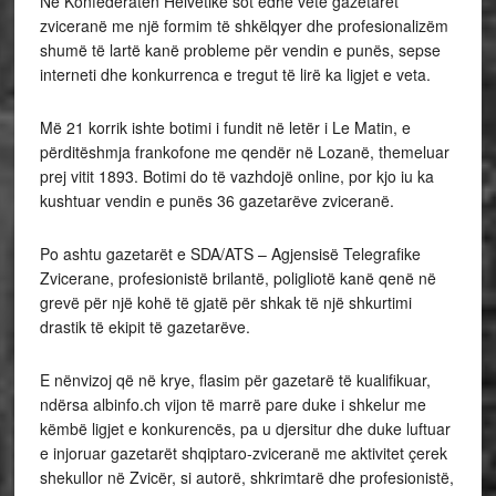
Në Konfederatën Helvetike sot edhe vetë gazetarët
zviceranë me një formim të shkëlqyer dhe profesionalizëm
shumë të lartë kanë probleme për vendin e punës, sepse
interneti dhe konkurrenca e tregut të lirë ka ligjet e veta.
Më 21 korrik ishte botimi i fundit në letër i Le Matin, e
përditëshmja frankofone me qendër në Lozanë, themeluar
prej vitit 1893. Botimi do të vazhdojë online, por kjo iu ka
kushtuar vendin e punës 36 gazetarëve zviceranë.
Po ashtu gazetarët e SDA/ATS – Agjensisë Telegrafike
Zvicerane, profesionistë brilantë, poligliotë kanë qenë në
grevë për një kohë të gjatë për shkak të një shkurtimi
drastik të ekipit të gazetarëve.
E nënvizoj që në krye, flasim për gazetarë të kualifikuar,
ndërsa albinfo.ch vijon të marrë pare duke i shkelur me
këmbë ligjet e konkurencës, pa u djersitur dhe duke luftuar
e injoruar gazetarët shqiptaro-zviceranë me aktivitet çerek
shekullor në Zvicër, si autorë, shkrimtarë dhe profesionistë,