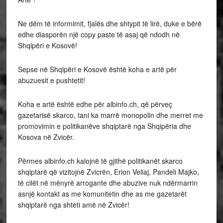
Ne dëm të informimit, fjalës dhe shtypit të lirë, duke e bërë
edhe diasporën një copy paste të asaj që ndodh në
Shqipëri e Kosovë!
Sepse në Shqipëri e Kosovë është koha e artë për
abuzuesit e pushtetit!
Koha e artë është edhe për albinfo.ch, që përveç
gazetarisë skarco, tani ka marrë monopolin dhe merret me
promovimin e politikanëve shqiptarë nga Shqipëria dhe
Kosova në Zvicër.
Përmes albinfo.ch kalojnë të gjithë politikanët skarco
shqiptarë që vizitojnë Zvicrën, Erion Veliaj, Pandeli Majko,
të cilët në mënyrë arrogante dhe abuzive nuk ndërmarrin
asnjë kontakt as me komunitetin dhe as me gazetarët
shqiptarë nga shteti amë në Zvicër!