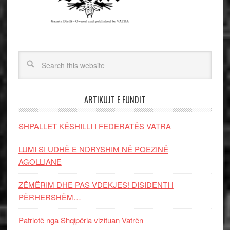
ARTIKUJT E FUNDIT
SHPALLET KËSHILLI I FEDERATËS VATRA
LUMI SI UDHË E NDRYSHIM NË POEZINË
AGOLLIANE
ZËMËRIM DHE PAS VDEKJES! DISIDENTI I
PËRHERSHËM…
Patriotë nga Shqipëria vizituan Vatrën