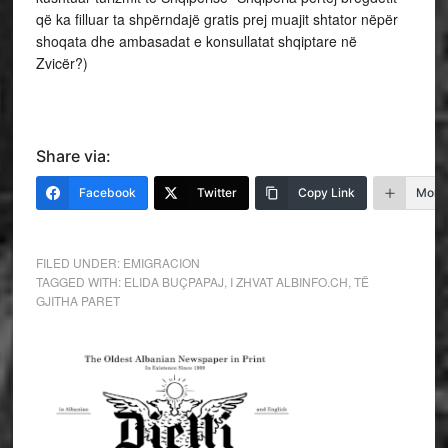
që ka filluar ta shpërndajë gratis prej muajit shtator nëpër
shoqata dhe ambasadat e konsullatat shqiptare në
Zvicër?)
Share via:
Facebook
Twitter
Copy Link
More
FILED UNDER:
EMIGRACION
TAGGED WITH:
ELIDA BUÇPAPAJ
,
I ZHVAT ALBINFO.CH
,
TË
GJITHA PARET