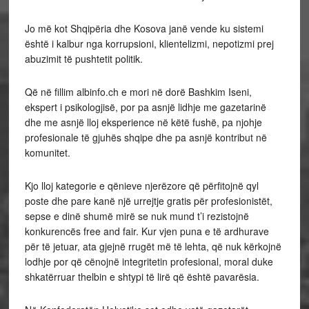
Jo më kot Shqipëria dhe Kosova janë vende ku sistemi
është i kalbur nga korrupsioni, klientelizmi, nepotizmi prej
abuzimit të pushtetit politik.
Që në fillim albinfo.ch e mori në dorë Bashkim Iseni,
ekspert i psikologjisë, por pa asnjë lidhje me gazetarinë
dhe me asnjë lloj eksperience në këtë fushë, pa njohje
profesionale të gjuhës shqipe dhe pa asnjë kontribut në
komunitet.
Kjo lloj kategorie e qënieve njerëzore që përfitojnë qyl
poste dhe pare kanë një urrejtje gratis për profesionistët,
sepse e dinë shumë mirë se nuk mund t’i rezistojnë
konkurencës free and fair. Kur vjen puna e të ardhurave
për të jetuar, ata gjejnë rrugët më të lehta, që nuk kërkojnë
lodhje por që cënojnë integritetin profesional, moral duke
shkatërruar thelbin e shtypi të lirë që është pavarësia.