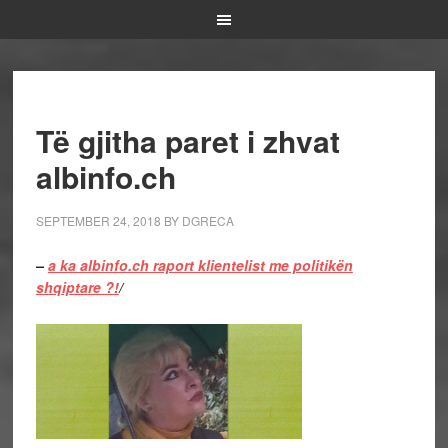
Të gjitha paret i zhvat
albinfo.ch
SEPTEMBER 24, 2018
BY
DGRECA
–
a ka albinfo.ch raport klientelist me politikën
shqiptare ?!
/