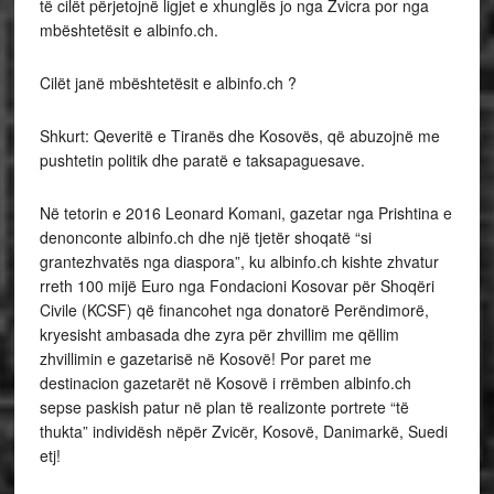
të cilët përjetojnë ligjet e xhunglës jo nga Zvicra por nga
mbështetësit e albinfo.ch.
Cilët janë mbështetësit e albinfo.ch ?
Shkurt: Qeveritë e Tiranës dhe Kosovës, që abuzojnë me
pushtetin politik dhe paratë e taksapaguesave.
Në tetorin e 2016 Leonard Komani, gazetar nga Prishtina e
denonconte albinfo.ch dhe një tjetër shoqatë “si
grantezhvatës nga diaspora”, ku albinfo.ch kishte zhvatur
rreth 100 mijë Euro nga Fondacioni Kosovar për Shoqëri
Civile (KCSF) që financohet nga donatorë Perëndimorë,
kryesisht ambasada dhe zyra për zhvillim me qëllim
zhvillimin e gazetarisë në Kosovë! Por paret me
destinacion gazetarët në Kosovë i rrëmben albinfo.ch
sepse paskish patur në plan të realizonte portrete “të
thukta” individësh nëpër Zvicër, Kosovë, Danimarkë, Suedi
etj!