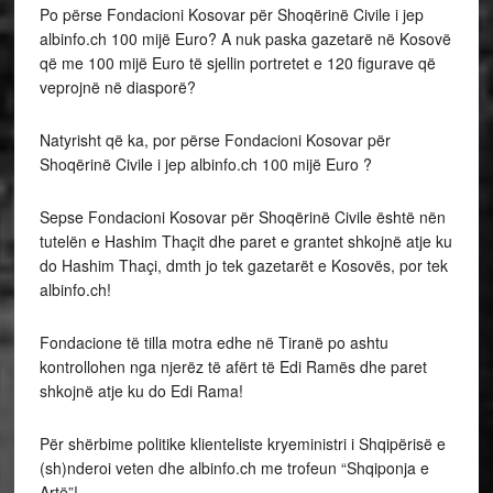
Po përse Fondacioni Kosovar për Shoqërinë Civile i jep
albinfo.ch 100 mijë Euro? A nuk paska gazetarë në Kosovë
që me 100 mijë Euro të sjellin portretet e 120 figurave që
veprojnë në diasporë?
Natyrisht që ka, por përse Fondacioni Kosovar për
Shoqërinë Civile i jep albinfo.ch 100 mijë Euro ?
Sepse Fondacioni Kosovar për Shoqërinë Civile është nën
tutelën e Hashim Thaçit dhe paret e grantet shkojnë atje ku
do Hashim Thaçi, dmth jo tek gazetarët e Kosovës, por tek
albinfo.ch!
Fondacione të tilla motra edhe në Tiranë po ashtu
kontrollohen nga njerëz të afërt të Edi Ramës dhe paret
shkojnë atje ku do Edi Rama!
Për shërbime politike klienteliste kryeministri i Shqipërisë e
(sh)nderoi veten dhe albinfo.ch me trofeun “Shqiponja e
Artë”!