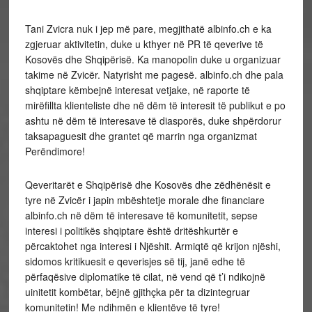
Tani Zvicra nuk i jep më pare, megjithatë albinfo.ch e ka
zgjeruar aktivitetin, duke u kthyer në PR të qeverive të
Kosovës dhe Shqipërisë. Ka manopolin duke u organizuar
takime në Zvicër. Natyrisht me pagesë. albinfo.ch dhe pala
shqiptare këmbejnë interesat vetjake, në raporte të
mirëfillta klienteliste dhe në dëm të interesit të publikut e po
ashtu në dëm të interesave të diasporës, duke shpërdorur
taksapaguesit dhe grantet që marrin nga organizmat
Perëndimore!
Qeveritarët e Shqipërisë dhe Kosovës dhe zëdhënësit e
tyre në Zvicër i japin mbështetje morale dhe financiare
albinfo.ch në dëm të interesave të komunitetit, sepse
interesi i politikës shqiptare është dritëshkurtër e
përcaktohet nga interesi i Njëshit. Armiqtë që krijon njëshi,
sidomos kritikuesit e qeverisjes së tij, janë edhe të
përfaqësive diplomatike të cilat, në vend që t’i ndikojnë
uinitetit kombëtar, bëjnë gjithçka për ta dizintegruar
komunitetin! Me ndihmën e klientëve të tyre!