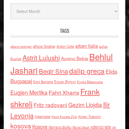
Arkiv
TAGS
arben llalla
alfons Grishaj
Anton Cefa
asllan
albano kolonjari
Behlul
Astrit Lulushi
Aurenc Bebja
Bushati
Jashari
dalip greca
Beqir Sina
Elida
Buçpapaj
Enver Bytyci
Elmi Berisha
Ermira Babamusta
Frank
Eugjen Merlika
Fahri Xharra
shkreli
Ilir
Gezim Llojdia
Fritz radovani
Levonja
Interviste
Kolec Traboini
Keze Kozeta Zylo
kosova
Kosove
nderroi jete
Marjana Bulku
ne
Murat Gecaj