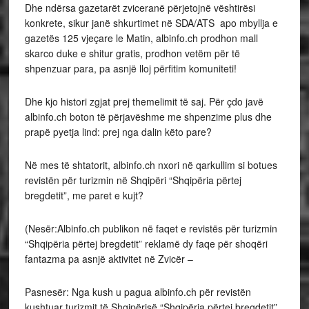
Dhe ndërsa gazetarët zviceranë përjetojnë vështirësi
konkrete, sikur janë shkurtimet në SDA/ATS apo mbyllja e
gazetës 125 vjeçare le Matin, albinfo.ch prodhon mall
skarco duke e shitur gratis, prodhon vetëm për të
shpenzuar para, pa asnjë lloj përfitim komuniteti!
Dhe kjo histori zgjat prej themelimit të saj. Për çdo javë
albinfo.ch boton të përjavëshme me shpenzime plus dhe
prapë pyetja lind: prej nga dalin këto pare?
Në mes të shtatorit, albinfo.ch nxori në qarkullim si botues
revistën për turizmin në Shqipëri “Shqipëria përtej
bregdetit”, me paret e kujt?
(Nesër:Albinfo.ch publikon në faqet e revistës për turizmin
“Shqipëria përtej bregdetit” reklamë dy faqe për shoqëri
fantazma pa asnjë aktivitet në Zvicër –
Pasnesër: Nga kush u pagua albinfo.ch për revistën
kushtuar turizmit të Shqipërisë “Shqipëria përtej bregdetit”