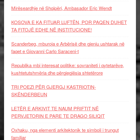
Mirëseardhje në Shqipëri, Ambasador Eric Wendt
KOSOVA E KA FITUAR LUFTËN, POR PAQEN DUHET
TA FITOJË EDHE NË INSTITUCIONE!
Scanderbeg, mburoja e Arbërisë dhe gjeniu ushtarak në
faqet e Giovanni Carlo Saraceni-t
Republika mbi interesat politike: sovraniteti i qytetarëve,
kushtetutshmëria dhe përgjegjësia shtetërore
TRI POEZI PËR GJERGJ KASTRIOTIN-
SKËNDERBEUN
LETËR E ARKIVIT TE NAUM PRIFTIT NË
PERVJETORIN E PARE TE DRAGO SILIQIT
Oxhaku, nga elementi arkitektonik te simboli i trungut
familjar