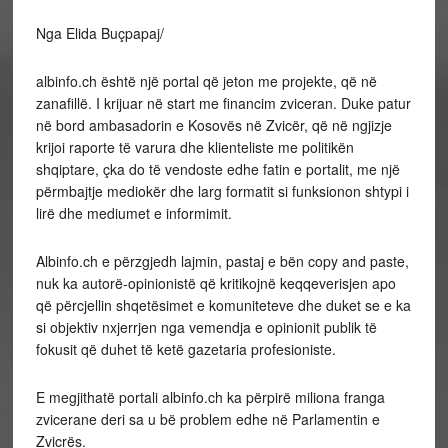
Nga Elida Buçpapaj/
albinfo.ch është një portal që jeton me projekte, që në
zanafillë. I krijuar në start me financim zviceran. Duke patur
në bord ambasadorin e Kosovës në Zvicër, që në ngjizje
krijoi raporte të varura dhe klienteliste me politikën
shqiptare, çka do të vendoste edhe fatin e portalit, me një
përmbajtje mediokër dhe larg formatit si funksionon shtypi i
lirë dhe mediumet e informimit.
Albinfo.ch e përzgjedh lajmin, pastaj e bën copy and paste,
nuk ka autorë-opinionistë që kritikojnë keqqeverisjen apo
që përcjellin shqetësimet e komuniteteve dhe duket se e ka
si objektiv nxjerrjen nga vemendja e opinionit publik të
fokusit që duhet të ketë gazetaria profesioniste.
E megjithatë portali albinfo.ch ka përpirë miliona franga
zvicerane deri sa u bë problem edhe në Parlamentin e
Zvicrës.