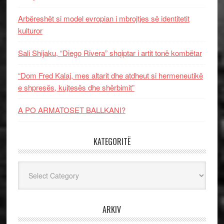
Arbëreshët si model evropian i mbrojtjes së identitetit
kulturor
Sali Shijaku, “Diego Rivera” shqiptar i artit tonë kombëtar
“Dom Fred Kalaj, mes altarit dhe atdheut si hermeneutikë
e shpresës, kujtesës dhe shërbimit”
A PO ARMATOSET BALLKANI?
KATEGORITË
Kategoritë
ARKIV