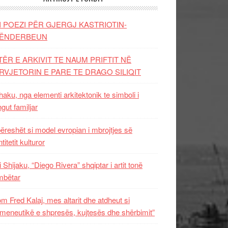
I POEZI PËR GJERGJ KASTRIOTIN-
ËNDERBEUN
TËR E ARKIVIT TE NAUM PRIFTIT NË
RVJETORIN E PARE TE DRAGO SILIQIT
aku, nga elementi arkitektonik te simboli i
ngut familjar
ëreshët si model evropian i mbrojtjes së
titetit kulturor
i Shijaku, “Diego Rivera” shqiptar i artit tonë
mbëtar
m Fred Kalaj, mes altarit dhe atdheut si
meneutikë e shpresës, kujtesës dhe shërbimit”