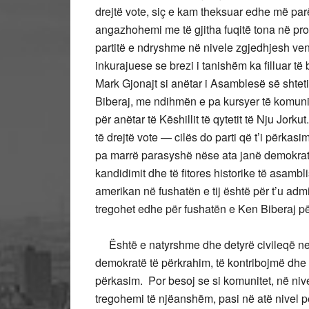
drejtë vote, siç e kam theksuar edhe më pa
angazhohemi me të gjitha fuqitë tona në pro
partitë e ndryshme në nivele zgjedhjesh ven
inkurajuese se brezi i tanishëm ka filluar të b
Mark Gjonajt si anëtar i Asamblesë së shtet
Biberaj, me ndihmën e pa kursyer të komunite
për anëtar të Këshillit të qytetit të Nju Jo
të drejtë vote — cilës do parti që t’i përka
pa marrë parasyshë nëse ata janë demokratë
kandidimit dhe të fitores historike të asambl
amerikan në fushatën e tij është për t’u ad
tregohet edhe për fushatën e Ken Biberaj për a
Është e natyrshme dhe detyrë civileqë ne
demokratë të përkrahim, të kontribojmë dhe t
përkasim. Por besoj se si komunitet, në niv
tregohemi të njëanshëm, pasi në atë nivel p