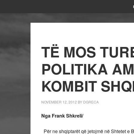
TË MOS TUR
POLITIKA A
KOMBIT SHQ
NOVEMBER 12, 2012
BY
DGRECA
Nga Frank Shkreli/
Për ne shqiptarët që jetojmë në Shtetet e 