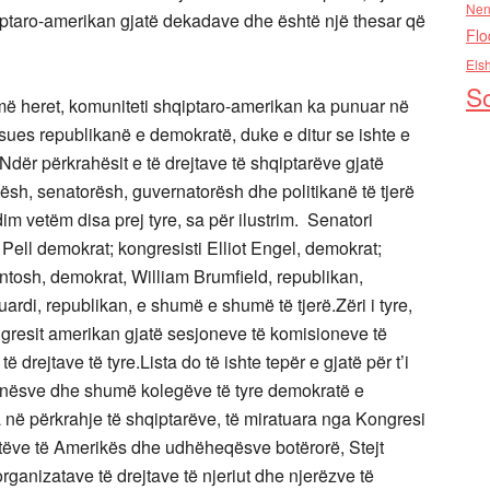
Nen
ptaro-amerikan gjatë dekadave dhe është një thesar që
Flo
Els
So
e më heret, komuniteti shqiptaro-amerikan ka punuar në
sues republikanë e demokratë, duke e ditur se ishte e
dër përkrahësit e të drejtave të shqiptarëve gjatë
sh, senatorësh, guvernatorësh dhe politikanë të tjerë
im vetëm disa prej tyre, sa për ilustrim. Senatori
Pell demokrat; kongresisti Elliot Engel, demokrat;
ntosh, demokrat, William Brumfield, republikan,
ardi, republikan, e shumë e shumë të tjerë.Zëri i tyre,
ongresit amerikan gjatë sesjoneve të komisioneve të
drejtave të tyre.Lista do të ishte tepër e gjatë për t’i
jvenësve dhe shumë kolegëve të tyre demokratë e
në përkrahje të shqiptarëve, të miratuara nga Kongresi
ntëve të Amerikës dhe udhëheqësve botërorë, Stejt
anizatave të drejtave të njeriut dhe njerëzve të