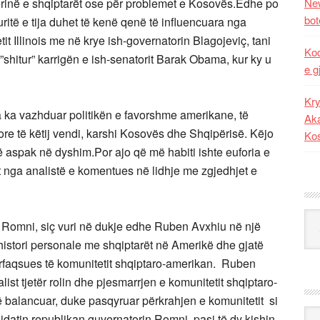
përinë e shqiptarët ose për problemet e Kosovës.Edhe po
New
bot
huritë e tija duhet të kenë qenë të influencuara nga
it Illinois me në krye ish-governatorin Blagojeviç, tani
Kod
ë ”shitur” karrigën e ish-senatorit Barak Obama, kur ky u
e g
Kry
a ka vazhduar politikën e favorshme amerikane, të
Aka
sore të këtij vendi, karshi Kosovës dhe Shqipërisë. Këjo
Ko
aspak në dyshim.Por ajo që më habiti ishte euforia e
nga analistë e komentues në lidhje me zgjedhjet e
Kat
t Romni, siç vuri në dukje edhe Ruben Avxhiu në një
jë histori personale me shqiptarët në Amerikë dhe gjatë
ërfaqsues të komunitetit shqiptaro-amerikan. Ruben
st tjetër rolin dhe pjesmarrjen e komunitetit shqiptaro-
ë balancuar, duke pasqyruar përkrahjen e komunitetit si
Ark
datin republikan guvernatorin Romni, pasi të dy kishin