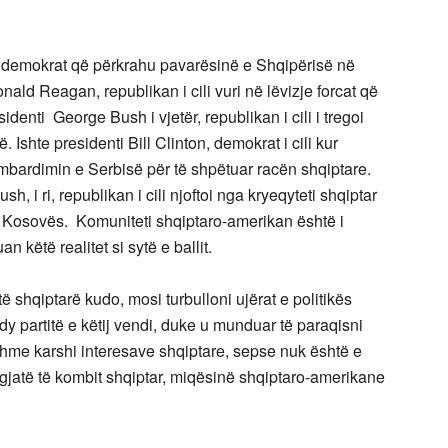
 demokrat që përkrahu pavarësinë e Shqipërisë në
Ronald Reagan, republikan i cili vuri në lëvizje forcat që
sidenti George Bush i vjetër, republikan i cili i tregoi
. Ishte presidenti Bill Clinton, demokrat i cili kur
ombardimin e Serbisë për të shpëtuar racën shqiptare.
 i ri, republikan i cili njoftoi nga kryeqyteti shqiptar
të Kosovës. Komuniteti shqiptaro-amerikan është i
an këtë realitet si sytë e ballit.
 shqiptarë kudo, mosi turbulloni ujërat e politikës
dy partitë e këtij vendi, duke u munduar të paraqisni
rshme karshi interesave shqiptare, sepse nuk është e
fatgjatë të kombit shqiptar, miqësinë shqiptaro-amerikane