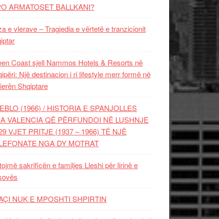
PO ARMATOSET BALLKANI?
za e vlerave – Tragjedia e vërtetë e tranzicionit
iptar
en Coast sjell Nammos Hotels & Resorts në
ipëri: Një destinacion i ri lifestyle merr formë në
ierën Shqiptare
EBLO (1966) / HISTORIA E SPANJOLLES
A VALENCIA QË PËRFUNDOI NË LUSHNJE
29 VJET PRITJE (1937 – 1966) TË NJË
LEFONATE NGA DY MOTRAT
tojmë sakrificën e familjes Lleshi për lirinë e
sovës
AÇI NUK E MPOSHTI SHPIRTIN