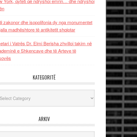
 York, qyteti që ndryshoi emrin… dhe ndryshoi
ën
i zakonor dhe isopolifonia dy nga monumentet
jalla madhështore të antikitetit shqiptar
etari i Vatrës Dr. Elmi Berisha zhvilloi takim në
deminë e Shkencave dhe të Arteve të
sovës
KATEGORITË
egoritë
ARKIV
iv