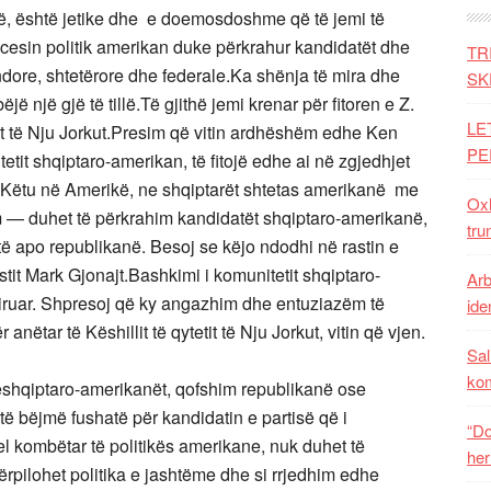
rë, është jetike dhe e doemosdoshme që të jemi të
cesin politik amerikan duke përkrahur kandidatët dhe
TR
dore, shtetërore dhe federale.Ka shënja të mira dhe
SK
ëjë një gjë të tillë.Të gjithë jemi krenar për fitoren e Z.
LE
it të Nju Jorkut.Presim që vitin ardhëshëm edhe Ken
PE
tit shqiptaro-amerikan, të fitojë edhe ai në zgjedhjet
rkut.Këtu në Amerikë, ne shqiptarët shtetas amerikanë me
Oxh
sim — duhet të përkrahim kandidatët shqiptaro-amerikanë,
tru
 apo republikanë. Besoj se këjo ndodhi në rastin e
istit Mark Gjonajt.Bashkimi i komunitetit shqiptaro-
Arb
miruar. Shpresoj që ky angazhim dhe entuziazëm të
iden
nëtar të Këshillit të qytetit të Nju Jorkut, vitin që vjen.
Sal
ko
shqiptaro-amerikanët, qofshim republikanë ose
ë bëjmë fushatë për kandidatin e partisë që i
“Do
el kombëtar të politikës amerikane, nuk duhet të
her
ërpilohet politika e jashtëme dhe si rrjedhim edhe