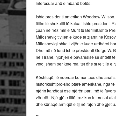
interesuar anë e mbanë botës.
Ishte presidenti amerikan Woodrow Wilson,
fillim të shekullit të kaluar.Ishte presidenti 
çuan në rrëzimin e Murit të Berlinit.Ishte Pre
Millosheviçit vijën e kuqe të zjarrit në Kosovë
Millosheviqi shkeli vijën e kuqe urdhëroi b
Dhe më në fund ishte presidenti Gerge W. Bush,
në Tiranë, njohjen e pavarësisë së shtetit 
vetdijshëm për këtë realitet dhe si të tillë e ru
Kështuqë, të nderuar komentues dhe analistë
historikisht pro-shqiptare amerikane, nga të 
njërin kandidat ose njërën parti më të favo
vërtetë. Një gjë e tillë rrezikon interesat a
dhe kënaqë armiqët e tij në rajon dhe gjetiu.