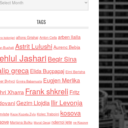
TAGS
arben llalla
alfons Grishaj
Anton Cefa
no kolonjari
Astrit Lulushi
Aurenc Bebja
an Bushati
ehlul Jashari
Beqir Sina
alip greca
Elida Buçpapaj
Elmi Berisha
Eugjen Merlika
er Bytyci
Ermira Babamusta
Frank shkreli
hri Xharra
Fritz
Ilir Levonja
Gezim Llojdia
dovani
kosova
rviste
Kolec Traboini
Keze Kozeta Zylo
sove
nderroi jete
Marjana Bulku
ne Kosove
Murat Gecaj