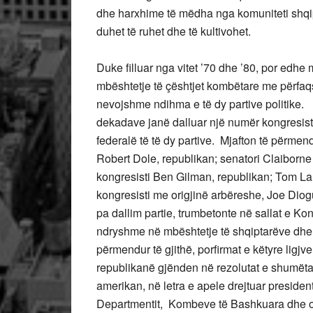
dhe harxhime të mëdha nga komuniteti shqi
duhet të ruhet dhe të kultivohet.
Duke filluar nga vitet ’70 dhe ’80, por edh
mbështetje të çështjet kombëtare me përfaq
nevojshme ndihma e të dy partive politike. N
dekadave janë dalluar një numër kongresistë
federalë të të dy partive. Mjafton të përmend
Robert Dole, republikan; senatori Claiborne 
kongresisti Ben Gilman, republikan; Tom La
kongresisti me origjinë arbëreshe, Joe Diogu
pa dallim partie, trumbetonte në sallat e K
ndryshme në mbështetje të shqiptarëve dhe të 
përmendur të gjithë, porfirmat e këtyre lig
republikanë gjënden në rezolutat e shumëta 
amerikan, në letra e apele drejtuar preside
Departmentit, Kombeve të Bashkuara dhe org