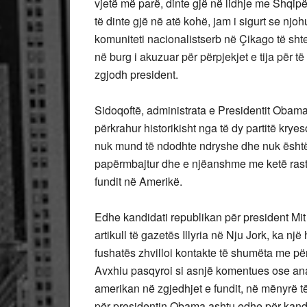
vjetë më parë, dinte gjë në lidhje me Shqi
të dinte gjë në atë kohë, jam i sigurt se njo
komuniteti nacionalistserb në Çikago të shtet
në burg i akuzuar për përpjekjet e tija për t
zgjodh president.
Sidoqoftë, administrata e Presidentit Obam
përkrahur historikisht nga të dy partitë krye
nuk mund të ndodhte ndryshe dhe nuk është 
papërmbajtur dhe e njëanshme me ketë rast 
fundit në Amerikë.
Edhe kandidati republikan për president Mi
artikull të gazetës Illyria në Nju Jork, ka n
fushatës zhvilloi kontakte të shumëta me p
Avxhiu pasqyroi si asnjë komentues ose anali
amerikan në zgjedhjet e fundit, në mënyrë t
për presidentin Obama ashtu edhe për kandi