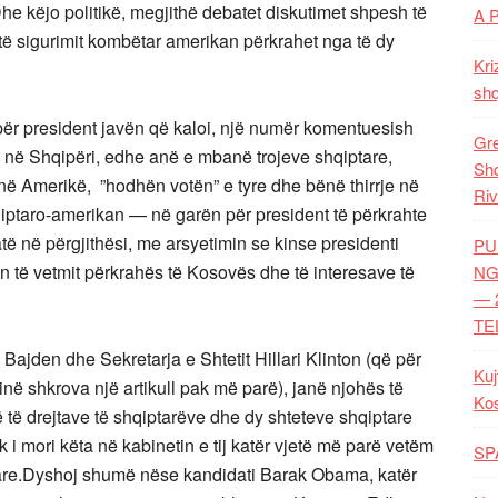
he këjo politikë, megjithë debatet diskutimet shpesh të
A 
 të sigurimit kombëtar amerikan përkrahet nga të dy
Kri
shq
resident javën që kaloi, një numër komentuesish
Gre
në Shqipëri, edhe anë e mbanë trojeve shqiptare,
Shq
në Amerikë, ”hodhën votën” e tyre dhe bënë thirrje në
Riv
ptaro-amerikan — në garën për president të përkrahte
 në përgjithësi, me arsyetimin se kinse presidenti
PU
 të vetmit përkrahës të Kosovës dhe të interesave të
NG
— 
TE
den dhe Sekretarja e Shtetit Hillari Klinton (që për
Kuj
tinë shkrova një artikull pak më parë), janë njohës të
Ko
 të drejtave të shqiptarëve dhe dy shteteve shqiptare
i mori këta në kabinetin e tij katër vjetë më parë vetëm
SP
tare.Dyshoj shumë nëse kandidati Barak Obama, katër