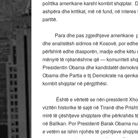
politika amerikane karshi kombit shqiptar. D
ashpëra dhe kritikat, më në fund, në interes
partitë.
Para dhe pas zgjedhjeve amerikane për p
dhe analistësh sidmos në Kosovë, por edhe 
përfshirë edhe diasporën, madje edhe këtu 
mënyrë të njëanëshme që — komuniteti shqi
Presidentin Obama dhe kandidatët demokratë
Obama dhe Partia e tij Demokrate na qenkan
kombit shqiptar në përgjithësi.
Është e vërtetë se nën-presidenti Xho Baj
vizitën historike të sajë në Tiranë dhe Prish
mirë të çështjeve shqiptare dhe përkrahës të
në Ballkan. Por Presidenti Barak Obama nuk 
e vetëm se ishin njohës të çeshtjeve shqip