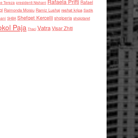
Rafaela Prifti
Rafael
e Tereza
presidenti Nishani
qi
Raimonda Moisiu
Ramiz Lushaj
reshat kripa
Sadik
Shefqet Kercelli
shqiperia
hani
shqiptaret
SHBA
kol Paja
Vatra
Visar Zhiti
Thaci