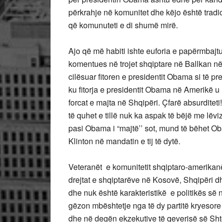
përkrahje në komunitet dhe këjo është trad
që komunuteti e di shumë mirë.
Ajo që më habiti ishte euforia e papërmbajt
komentues në trojet shqiptare në Ballkan në
cilësuar fitoren e presidentit Obama si të p
ku fitorja e presidentit Obama në Amerikë u 
forcat e majta në Shqipëri. Çfarë absurditet
të quhet e tillë nuk ka aspak të bëjë me lëv
pasi Obama i “majtë’’ sot, mund të bëhet Oba
Klinton në mandatin e tij të dytë.
Veteranët e komunitetit shqiptaro-amerikanë 
drejtat e shqiptarëve në Kosovë, Shqipëri dhe
dhe nuk është karakteristikë e politikës së 
gëzon mbështetje nga të dy partitë kryesore
dhe në degën ekzekutive të qeverisë së Sht