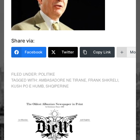
Share via:
Facebook
Twitter
Copy Link
More
FILED UNDER:
POLITIKE
TAGGED WITH:
AMBASADORE NE TIRANE
,
FRANK SHKRELI
,
KUSH PO E HUMB
,
SHQIPERINE