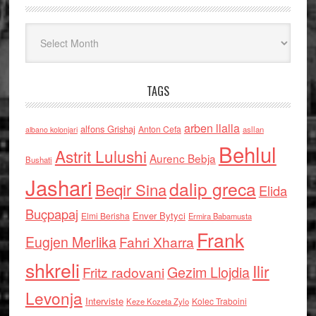
Arkiv
TAGS
arben llalla
alfons Grishaj
Anton Cefa
asllan
albano kolonjari
Behlul
Astrit Lulushi
Aurenc Bebja
Bushati
Jashari
dalip greca
Beqir Sina
Elida
Buçpapaj
Enver Bytyci
Elmi Berisha
Ermira Babamusta
Frank
Eugjen Merlika
Fahri Xharra
shkreli
Ilir
Gezim Llojdia
Fritz radovani
Levonja
Interviste
Kolec Traboini
Keze Kozeta Zylo