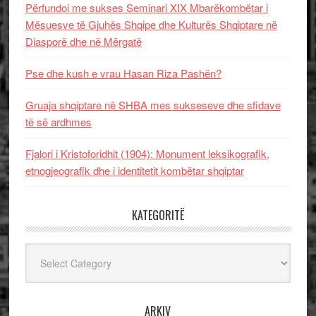
Përfundoi me sukses Seminari XIX Mbarëkombëtar i
Mësuesve të Gjuhës Shqipe dhe Kulturës Shqiptare në
Diasporë dhe në Mërgatë
Pse dhe kush e vrau Hasan Riza Pashën?
Gruaja shqiptare në SHBA mes sukseseve dhe sfidave
të së ardhmes
Fjalori i Kristoforidhit (1904): Monument leksikografik,
etnogjeografik dhe i identitetit kombëtar shqiptar
KATEGORITË
Kategoritë
ARKIV