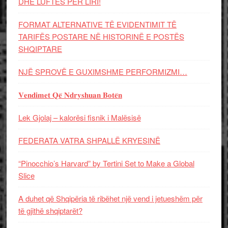
DHE LUFTЁS PЁR LIRI!
FORMAT ALTERNATIVE TË EVIDENTIMIT TË
TARIFËS POSTARE NË HISTORINË E POSTËS
SHQIPTARE
NJË SPROVË E GUXIMSHME PERFORMIZMI…
𝐕𝐞𝐧𝐝𝐢𝐦𝐞𝐭 𝐐𝐞̈ 𝐍𝐝𝐫𝐲𝐬𝐡𝐮𝐚𝐧 𝐁𝐨𝐭𝐞̈𝐧
Lek Gjolaj – kalorësi fisnik i Malësisë
FEDERATA VATRA SHPALLË KRYESINË
“Pinocchio’s Harvard” by Tertini Set to Make a Global
Slice
A duhet që Shqipëria të ribëhet një vend i jetueshëm për
të gjithë shqiptarët?