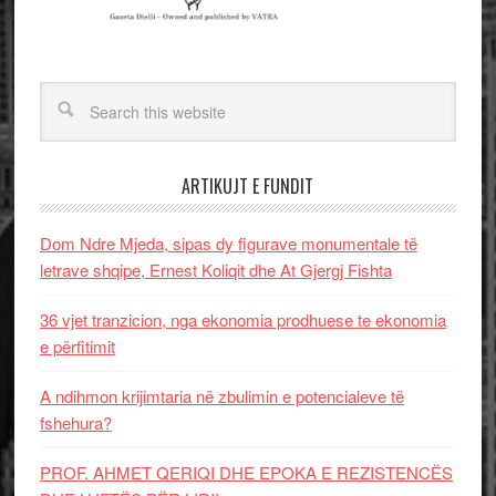
ARTIKUJT E FUNDIT
Dom Ndre Mjeda, sipas dy figurave monumentale të
letrave shqipe, Ernest Koliqit dhe At Gjergj Fishta
36 vjet tranzicion, nga ekonomia prodhuese te ekonomia
e përfitimit
A ndihmon krijimtaria në zbulimin e potencialeve të
fshehura?
PROF. AHMET QERIQI DHE EPOKA E REZISTENCЁS