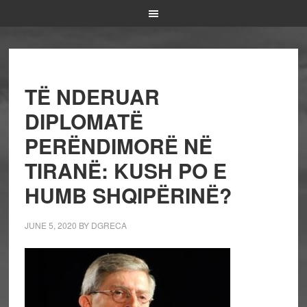
TË NDERUAR
DIPLOMATË
PERËNDIMORË NË
TIRANË: KUSH PO E
HUMB SHQIPËRINË?
JUNE 5, 2020
BY
DGRECA