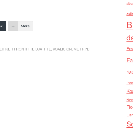
alba
asll
B
nk
More
d
Env
ITIKE
,
I FRONTIT TE DJATHTE
,
KOALICION
,
ME FRPD
Fa
ra
Inte
Ko
Nen
Flo
Els
So