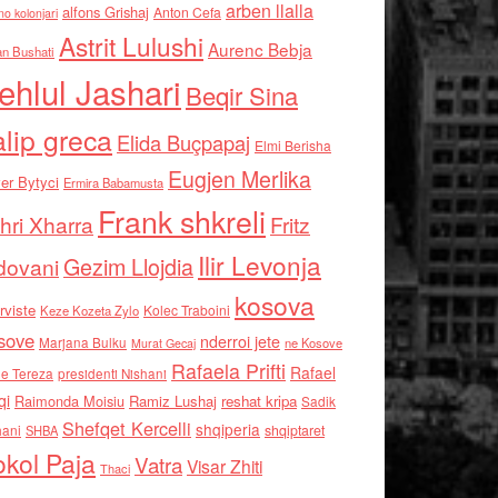
arben llalla
alfons Grishaj
Anton Cefa
no kolonjari
Astrit Lulushi
Aurenc Bebja
an Bushati
ehlul Jashari
Beqir Sina
alip greca
Elida Buçpapaj
Elmi Berisha
Eugjen Merlika
er Bytyci
Ermira Babamusta
Frank shkreli
hri Xharra
Fritz
Ilir Levonja
Gezim Llojdia
dovani
kosova
rviste
Kolec Traboini
Keze Kozeta Zylo
sove
nderroi jete
Marjana Bulku
ne Kosove
Murat Gecaj
Rafaela Prifti
Rafael
e Tereza
presidenti Nishani
qi
Raimonda Moisiu
Ramiz Lushaj
reshat kripa
Sadik
Shefqet Kercelli
shqiperia
hani
shqiptaret
SHBA
kol Paja
Vatra
Visar Zhiti
Thaci