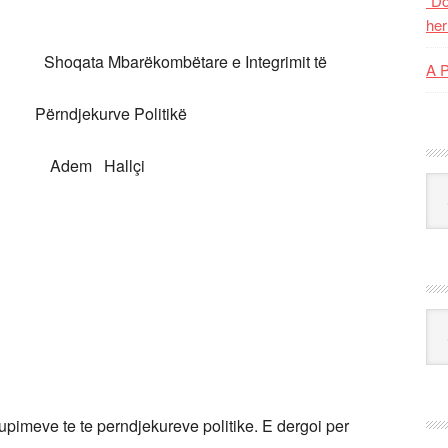
“Do
her
Shoqata Mbarëkombëtare e Integrimit të
A 
ekurve Politikë
m Hallçi
Kat
Ark
pimeve te te perndjekureve politike. E dergoi per