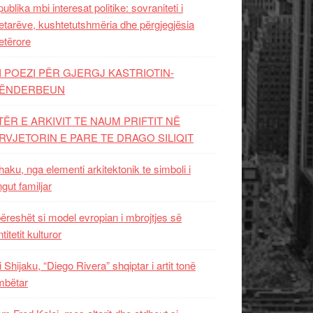
ublika mbi interesat politike: sovraniteti i
etarëve, kushtetutshmëria dhe përgjegjësia
etërore
I POEZI PËR GJERGJ KASTRIOTIN-
ËNDERBEUN
TËR E ARKIVIT TE NAUM PRIFTIT NË
RVJETORIN E PARE TE DRAGO SILIQIT
aku, nga elementi arkitektonik te simboli i
ngut familjar
ëreshët si model evropian i mbrojtjes së
titetit kulturor
i Shijaku, “Diego Rivera” shqiptar i artit tonë
mbëtar