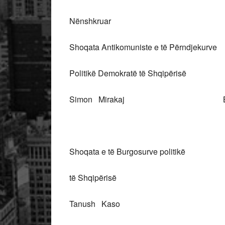
Nënshkruar
Shoqata Antikomuniste e të Përndjekurv
Politikë Demokratë të Shqipëri
Simon Mirakaj Besim 
Shoqata e të Burgosurve politikë S
të Shqipërisë Kulakë t
Tanush Kaso Vlla