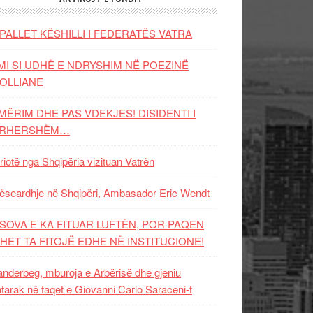
PALLET KËSHILLI I FEDERATËS VATRA
MI SI UDHË E NDRYSHIM NË POEZINË
OLLIANE
MËRIM DHE PAS VDEKJES! DISIDENTI I
ËRHERSHËM…
riotë nga Shqipëria vizituan Vatrën
ëseardhje në Shqipëri, Ambasador Eric Wendt
SOVA E KA FITUAR LUFTËN, POR PAQEN
HET TA FITOJË EDHE NË INSTITUCIONE!
nderbeg, mburoja e Arbërisë dhe gjeniu
tarak në faqet e Giovanni Carlo Saraceni-t