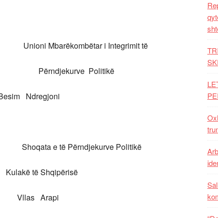
Rep
qyt
sht
e Unioni Mbarëkombëtar i Integrimit të
TR
SK
së Përndjekurve Politikë
LE
Ndregjoni
PE
Oxh
tru
hoqata e të Përndjekurve Politikë
Arb
iden
ë Shqipërisë
Sal
ko
s Arapi