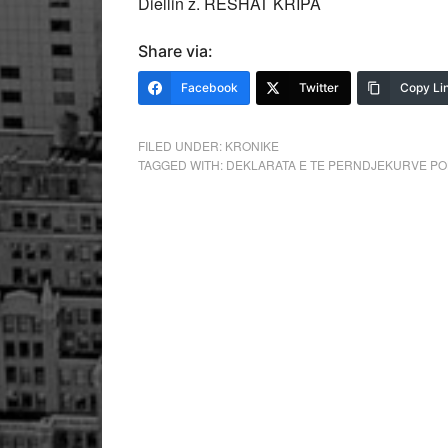
Diellin z. RESHAT KRIPA
Share via:
Facebook
Twitter
Copy Li
FILED UNDER:
KRONIKE
TAGGED WITH:
DEKLARATA E TE PERNDJEKURVE POL