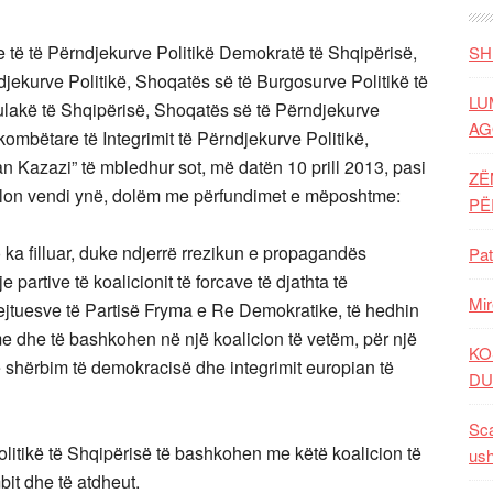
 të të Përndjekurve Politikë Demokratë të Shqipërisë,
SH
djekurve Politikë, Shoqatës së të Burgosurve Politikë të
LU
lakë të Shqipërisë, Shoqatës së të Përndjekurve
AG
ombëtare të Integrimit të Përndjekurve Politikë,
 Kazazi” të mbledhur sot, më datën 10 prill 2013, pasi
ZË
 kalon vendi ynë, dolëm me përfundimet e mëposhtme:
P
 ka filluar, duke ndjerrë rrezikun e propagandës
Pat
 partive të koalicionit të forcave të djathta të
Mir
jtuesve të Partisë Fryma e Re Demokratike, të hedhin
 dhe të bashkohen në një koalicion të vetëm, për një
KO
në shërbim të demokracisë dhe integrimit europian të
DU
Sca
politikë të Shqipërisë të bashkohen me këtë koalicion të
ush
bit dhe të atdheut.