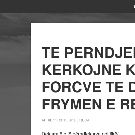
TE PERNDJE
KERKOJNE K
FORCVE TE 
FRYMEN E R
APRIL 11, 2013
BY
DGRECA
Deklaratë e të përndjekurve politikë/