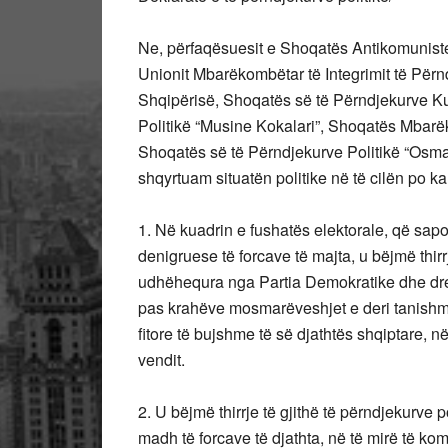
Ne, përfaqësuesit e Shoqatës Antikomuniste
Unionit Mbarëkombëtar të Integrimit të Përn
Shqipërisë, Shoqatës së të Përndjekurve Ku
Politikë “Musine Kokalari”, Shoqatës Mbarëk
Shoqatës së të Përndjekurve Politikë “Osman
shqyrtuam situatën politike në të cilën po
1. Në kuadrin e fushatës elektorale, që sapo
denigruese të forcave të majta, u bëjmë thirrje
udhëhequra nga Partia Demokratike dhe dre
pas krahëve mosmarëveshjet e deri tanishme
fitore të bujshme të së djathtës shqiptare, 
vendit.
2. U bëjmë thirrje të gjithë të përndjekurve 
madh të forcave të djathta, në të mirë të kom