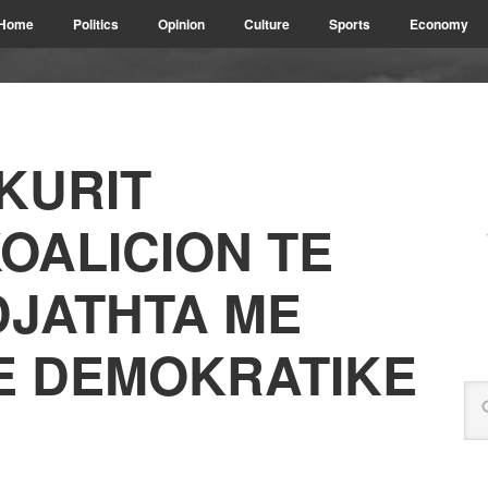
Home
Politics
Opinion
Culture
Sports
Economy
KURIT
OALICION TE
DJATHTA ME
E DEMOKRATIKE