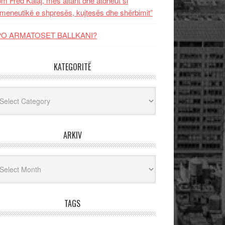
m Fred Kalaj, mes altarit dhe atdheut si
meneutikë e shpresës, kujtesës dhe shërbimit”
PO ARMATOSET BALLKANI?
KATEGORITË
egoritë
ARKIV
iv
TAGS