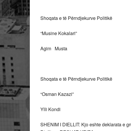
Shoqata e të Përndjekurve Politikë 
“Musine Kokalari” Përndj
Agim Musta Ade
Shoqata e të Përndjekurve Politikë
“Osman Kazazi”
Ylli Kondi
SHENIM I DIELLIT: Kjo eshte deklarata e gru