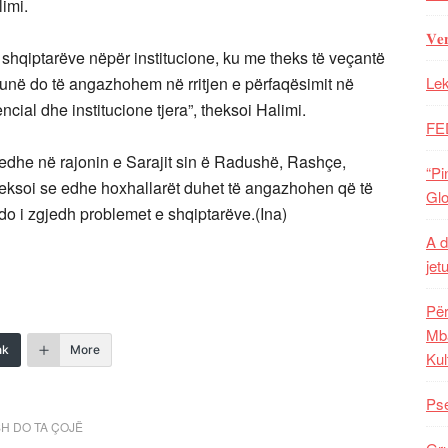
limi.
𝐕𝐞
 shqiptarëve nëpër institucione, ku me theks të veçantë
im unë do të angazhohem në rritjen e përfaqësimit në
Lek
ial dhe institucione tjera”, theksoi Halimi.
FE
dhe në rajonin e Sarajit sin ë Radushë, Rashçe,
“Pi
eksoi se edhe hoxhallarët duhet të angazhohen që të
Glo
 do i zgjedh problemet e shqiptarëve.(Ina)
A d
jet
Për
Mba
nk
More
Kul
Pse
SH DO TA ÇOJË