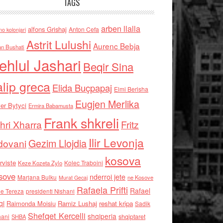
TAGS
arben llalla
alfons Grishaj
Anton Cefa
no kolonjari
Astrit Lulushi
Aurenc Bebja
an Bushati
ehlul Jashari
Beqir Sina
alip greca
Elida Buçpapaj
Elmi Berisha
Eugjen Merlika
er Bytyci
Ermira Babamusta
Frank shkreli
hri Xharra
Fritz
Ilir Levonja
Gezim Llojdia
dovani
kosova
rviste
Kolec Traboini
Keze Kozeta Zylo
sove
nderroi jete
Marjana Bulku
ne Kosove
Murat Gecaj
Rafaela Prifti
Rafael
e Tereza
presidenti Nishani
qi
Raimonda Moisiu
Ramiz Lushaj
reshat kripa
Sadik
Shefqet Kercelli
shqiperia
hani
shqiptaret
SHBA