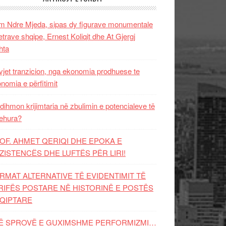
 Ndre Mjeda, sipas dy figurave monumentale
letrave shqipe, Ernest Koliqit dhe At Gjergj
hta
vjet tranzicion, nga ekonomia prodhuese te
nomia e përfitimit
dihmon krijimtaria në zbulimin e potencialeve të
ehura?
OF. AHMET QERIQI DHE EPOKA E
ZISTENCЁS DHE LUFTЁS PЁR LIRI!
RMAT ALTERNATIVE TË EVIDENTIMIT TË
RIFËS POSTARE NË HISTORINË E POSTËS
QIPTARE
Ë SPROVË E GUXIMSHME PERFORMIZMI…