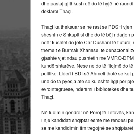
dhe pastaj gjithkush që do të hyjë në raundi
deklaroi Thaçi.
Thaçi ka theksuar se në rast se PDSH vjen
sheshin e Shkupit si dhe do të bëj ndarjen pr
ndër kushtet do jetë Car Dushani të fluturoj
themelt e Burmali Xhamisë, të denacionalizo
gjashtë vjet ndau pushtetin me VMRO-DPMNE,
kundërshtarëve. Nëse ne do të fitojmë do 
politike. Lideri i BDI-së Ahmeti thotë se k
unë do ta pyesja ate se ku është ligji për p
evrointegruese, ndërtimi i bibliotekës dhe te
Thaçi.
Në tubimin qendror në Poroj të Tetovës, kan
i një kandidati shqiptar është me rëndësi pë
se me kandidimin tim tregojnë se shqiptarët