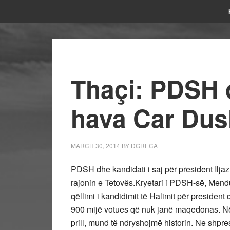
Thaçi: PDSH d
hava Car Dus
MARCH 30, 2014
BY
DGRECA
PDSH dhe kandidati i saj për president Iljaz
rajonin e Tetovës.Kryetari i PDSH-së, Mendu
qëllimi i kandidimit të Halimit për president
900 mijë votues që nuk janë maqedonas. Në
prill, mund të ndryshojmë historin. Ne shpr