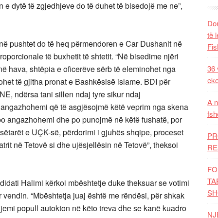
n e dytë të zgjedhjeve do të duhet të bisedojë me ne”,
Dom
të 
 në pushtet do të heq përmendoren e Car Dushanit në
Fis
oporcionale të buxhetit të shtetit. “Në bisedime njëri
 në hava, shtëpia e oficerëve sërb të eleminohet nga
36 
eko
het të gjitha pronat e Bashkësisë islame. BDI për
 ndërsa tani sillen ndaj tyre sikur ndaj
A n
të angazhohemi që të asgjësojmë këtë veprim nga skena
fsh
ot po angazhohemi dhe po punojmë në këtë fushatë, por
jesëtarët e UÇK-së, përdorimi i gjuhës shqipe, proceset
PR
atrit në Tetovë si dhe ujësjellësin në Tetovë”, theksoi
RE
FO
TA
didati Halimi kërkoi mbështetje duke theksuar se votimi
SH
r vendin. “Mbështetja juaj është me rëndësi, për shkak
 jemi popull autokton në këto treva dhe se kanë kuadro
NJ