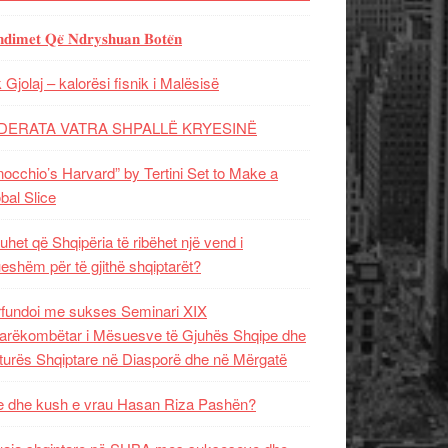
𝐝𝐢𝐦𝐞𝐭 𝐐𝐞̈ 𝐍𝐝𝐫𝐲𝐬𝐡𝐮𝐚𝐧 𝐁𝐨𝐭𝐞̈𝐧
 Gjolaj – kalorësi fisnik i Malësisë
DERATA VATRA SHPALLË KRYESINË
nocchio’s Harvard” by Tertini Set to Make a
bal Slice
uhet që Shqipëria të ribëhet një vend i
ueshëm për të gjithë shqiptarët?
fundoi me sukses Seminari XIX
rëkombëtar i Mësuesve të Gjuhës Shqipe dhe
turës Shqiptare në Diasporë dhe në Mërgatë
 dhe kush e vrau Hasan Riza Pashën?