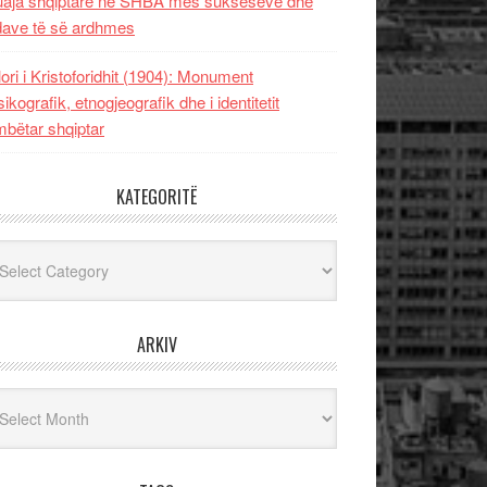
uaja shqiptare në SHBA mes sukseseve dhe
dave të së ardhmes
lori i Kristoforidhit (1904): Monument
sikografik, etnogjeografik dhe i identitetit
bëtar shqiptar
KATEGORITË
egoritë
ARKIV
iv