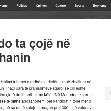
Home
Politics
Opinion
Culture
Sports
Economy
o ta çojë në
hanin
 Halimi tubimet e radhës të dielën i kanë zhvilluar në
h Thaçi para të pranishmëve sqaroi se cili është
 dhe çfarë do të arrihet me këtë. “Në Maqedoni ka rreth
se të gjithë angazhohemi për kandidatin tonë më13
esojmë se do të kalojmë pragun prej 300 mijë votuesve