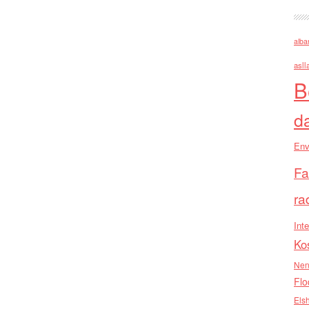
alba
asll
B
d
Env
Fa
ra
Inte
Ko
Nen
Flo
Els