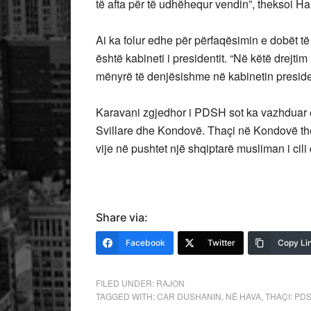
të afta për të udhëhequr vendin”, theksoi Ha
Ai ka folur edhe për përfaqësimin e dobët të
është kabineti i presidentit. “Në këtë drejt
mënyrë të denjësishme në kabinetin presidenc
Karavani zgjedhor i PDSH sot ka vazhduar e
Svillare dhe Kondovë. Thaçi në Kondovë th
vije në pushtet një shqiptarë musliman i cili
Share via:
Facebook
Twitter
Copy Li
FILED UNDER:
RAJON
TAGGED WITH:
CAR DUSHANIN
,
NË HAVA
,
THAÇI: PD