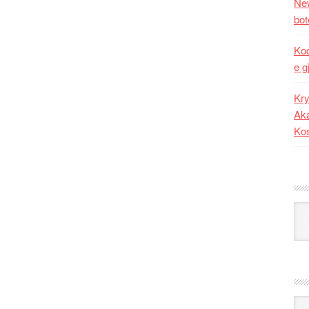
New
bot
Kod
e g
Kry
Aka
Ko
Kat
Ark