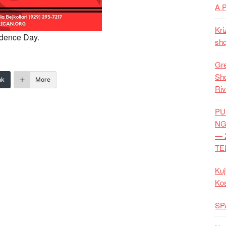
A 
Kri
ndence Day.
shq
Gre
Shq
nk
More
Riv
PU
NG
— 
TE
Kuj
Ko
SP