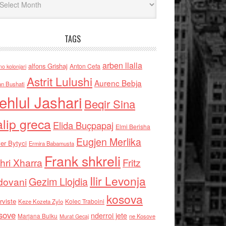
TAGS
arben llalla
alfons Grishaj
Anton Cefa
no kolonjari
Astrit Lulushi
Aurenc Bebja
an Bushati
ehlul Jashari
Beqir Sina
alip greca
Elida Buçpapaj
Elmi Berisha
Eugjen Merlika
er Bytyci
Ermira Babamusta
Frank shkreli
hri Xharra
Fritz
Ilir Levonja
Gezim Llojdia
dovani
kosova
rviste
Kolec Traboini
Keze Kozeta Zylo
sove
nderroi jete
Marjana Bulku
ne Kosove
Murat Gecaj