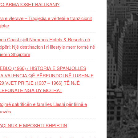
PO ARMATOSET BALLKANI?
za e vlerave – Tragjedia e vërtetë e tranzicionit
iptar
en Coast sjell Nammos Hotels & Resorts në
ipëri: Një destinacion i ri lifestyle merr formë në
ierën Shqiptare
EBLO (1966) / HISTORIA E SPANJOLLES
A VALENCIA QË PËRFUNDOI NË LUSHNJE
29 VJET PRITJE (1937 – 1966) TË NJË
LEFONATE NGA DY MOTRAT
tojmë sakrificën e familjes Lleshi për lirinë e
sovës
AÇI NUK E MPOSHTI SHPIRTIN