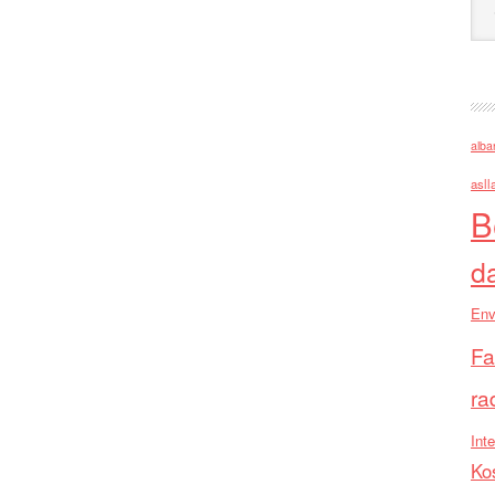
alba
asll
B
d
Env
Fa
ra
Inte
Ko