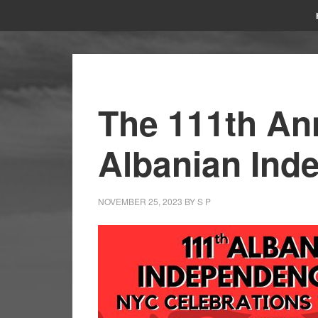
The 111th An
Albanian Ind
NOVEMBER 25, 2023
BY
S P