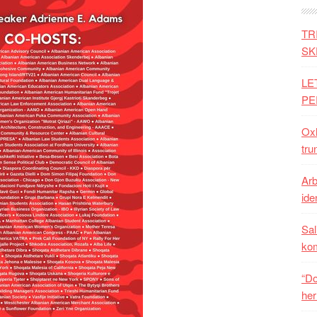
TR
SK
LE
PE
Oxh
tru
Arb
iden
Sal
ko
“Do
her