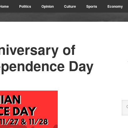
Home
Politics
Opinion
Culture
Sports
Economy
niversary of
ependence Day