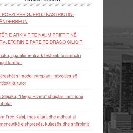
I POEZI PËR GJERGJ KASTRIOTIN-
ËNDERBEUN
TËR E ARKIVIT TE NAUM PRIFTIT NË
RVJETORIN E PARE TE DRAGO SILIQIT
aku, nga elementi arkitektonik te simboli i
ngut familjar
ëreshët si model evropian i mbrojtjes së
titetit kulturor
i Shijaku, “Diego Rivera” shqiptar i artit tonë
mbëtar
m Fred Kalaj, mes altarit dhe atdheut si
meneutikë e shpresës, kujtesës dhe shërbimit”