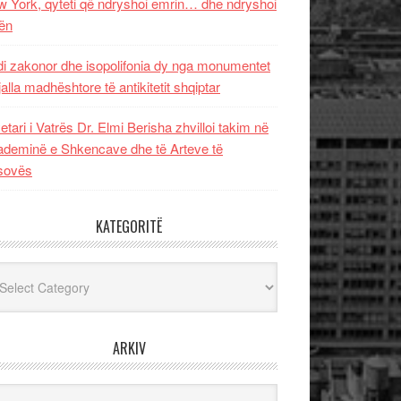
 York, qyteti që ndryshoi emrin… dhe ndryshoi
ën
i zakonor dhe isopolifonia dy nga monumentet
jalla madhështore të antikitetit shqiptar
etari i Vatrës Dr. Elmi Berisha zhvilloi takim në
deminë e Shkencave dhe të Arteve të
sovës
KATEGORITË
egoritë
ARKIV
iv