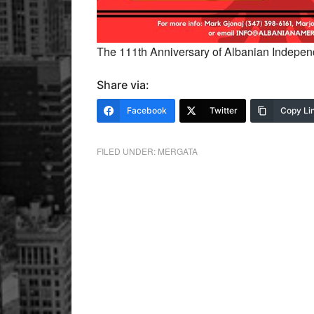
The 111th Anniversary of Albanian Indepe
Share via:
Facebook
Twitter
Copy Li
FILED UNDER:
MERGATA