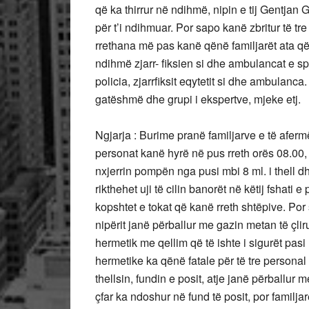
që ka thirrur në ndihmë, nipin e tij Gentjan 
për t’i ndihmuar. Por sapo kanë zbritur të t
rrethana më pas kanë qënë familjarët ata që
ndihmë zjarr- fiksien si dhe ambulancat e spi
policia, zjarrfiksit eqytetit si dhe ambulanca
gatëshmë dhe grupi
Ngjarja : Burime pranë familjarve e të afermë
personat kanë hyrë në pus rreth orës 08.00, 
nxjerrin pompën nga pusi mbi 8 ml. i thell dh
rikthehet uji të cilin banorët në këtij fshati
kopshtet e tokat që kanë rreth shtëpive. Por
nipërit janë përballur me gazin metan të çli
hermetik me qellim që të ishte i sigurët pas
hermetike ka qënë fatale për të tre personal 
thellsin, fundin e posit, atje janë përballur 
çfar ka ndoshur në fund të posit, por familja