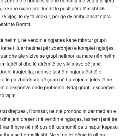
e zorrën e e pompës si dhe ndoshta me vegla të tjera.
e kanë nxjerr prej fundit të pusit për afërsisht 45
5 vjeç, të dy të vdekur, por që dy ambulancat njëra
në urgjencën e Spitalit të Beratit.
 hetimit, në vendin e ngjarjes kanë mbritur grupi i
t kanë filluar hetimet për zbardhjen e komplet ngjarjes.
ruar dhe atë vizive se grupi hetimor ka marë nën hetim
milajrët si dhe të afrëm të tre viktimave që janë
odhi tragjedija, ndonse tashëm ngjarja është e
jera të pa zbardhura që çuan në humbjen e jetës të tre
in e ekspertve ende probleme. Ndaj grupi i ekspertve
në vijim.
rat drejtuesi, Komisar, në një prononcim për median e
i dhe jeni present në vendin e ngjarjes, tashëm janë tre
 që kanë hyre në një pus që ka shumë pa u hapur kapaku
r thuajse hermetikisht. Ne si polici bëmë të gjitha