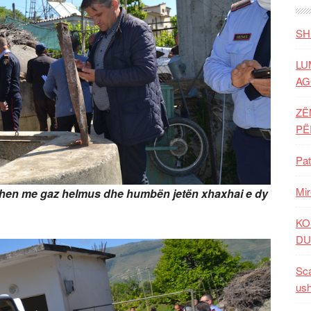
SH
LU
AG
ZË
P
Pat
Mir
deshen me gaz helmus dhe humbën jetën xhaxhai e dy
KO
DU
Sca
ush