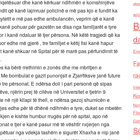
shqetësuar dhe kanë kërkuar ndihmën e komshinjëve
alba
ndit që kanë lajmruar policinë e më pas kjo e fundit ka
asll
ë qytetit e më pas edhe ambulancën, veprim që e kanë
B
kanë pohuar për gazetën se disa nga familjarët e tyre
 i kanë ndaluar të tjer përsona. Në këtë tragjedi që ka
d
r edhe më gjerë , tre familjet e këtij fisi kanë hapur
isit kanë shkuar në Spital për të marë pas përfundimit të
Env
amiljarve të tyre.
Fa
es ka bërë rrethimin e zonës dhe me mbritjen e
ra
t. Me bombulat e gazit punonjsit e Zjarrfiksve janë future
të tre përsonat. E ndërsa doli i pari personë që sipas
Inte
e, njërin prej të cilëve në Universitet e tjetrin 9
Ko
e në një kllapi të thell, e ndërsa gezoj shumicën e
Nen
rjes edhe për të dhënë ndihmën e tyre, duket se mbetën
Flo
jen e kishte humbur rrugës për në spital, apo në
Els
sonat e tjer e kanë pasur më të vështir nxjerjen nga
So
ë shpëtuar nga vdekja tashëm e sigurët Xhaxha e nip janë