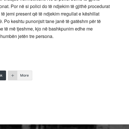
rsonat. Por në si polici do të ndjekim të gjithë procedurat
 të jemi present që të ndjekim rregullat e këshillat
9. Po keshtu punonjsit tane janë të gatëshm për të
me të më tjeshme, kjo në bashkpunim edhe me
 ku humbën jetën tre persona.
nk
More