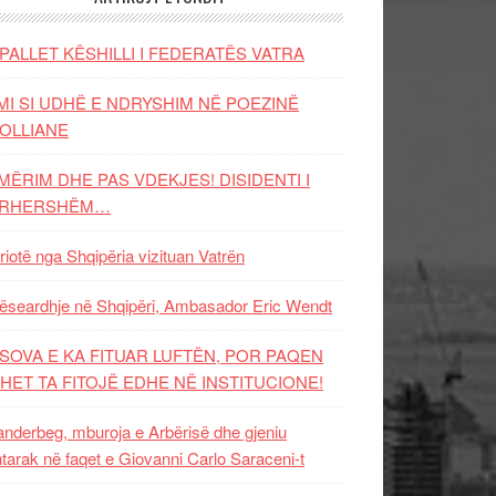
PALLET KËSHILLI I FEDERATËS VATRA
MI SI UDHË E NDRYSHIM NË POEZINË
OLLIANE
MËRIM DHE PAS VDEKJES! DISIDENTI I
ËRHERSHËM…
riotë nga Shqipëria vizituan Vatrën
ëseardhje në Shqipëri, Ambasador Eric Wendt
SOVA E KA FITUAR LUFTËN, POR PAQEN
HET TA FITOJË EDHE NË INSTITUCIONE!
nderbeg, mburoja e Arbërisë dhe gjeniu
tarak në faqet e Giovanni Carlo Saraceni-t