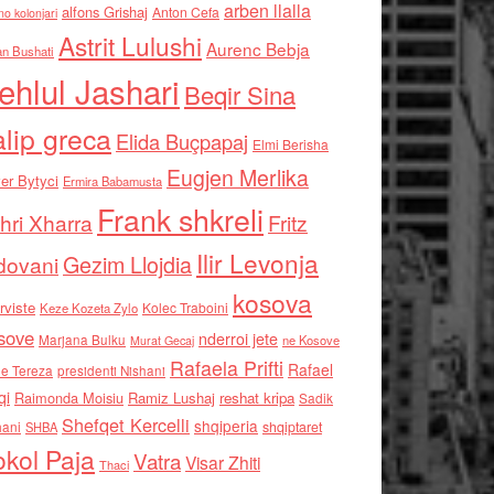
arben llalla
alfons Grishaj
Anton Cefa
no kolonjari
Astrit Lulushi
Aurenc Bebja
an Bushati
ehlul Jashari
Beqir Sina
alip greca
Elida Buçpapaj
Elmi Berisha
Eugjen Merlika
er Bytyci
Ermira Babamusta
Frank shkreli
hri Xharra
Fritz
Ilir Levonja
Gezim Llojdia
dovani
kosova
rviste
Kolec Traboini
Keze Kozeta Zylo
sove
nderroi jete
Marjana Bulku
ne Kosove
Murat Gecaj
Rafaela Prifti
Rafael
e Tereza
presidenti Nishani
qi
Raimonda Moisiu
Ramiz Lushaj
reshat kripa
Sadik
Shefqet Kercelli
shqiperia
hani
shqiptaret
SHBA
kol Paja
Vatra
Visar Zhiti
Thaci