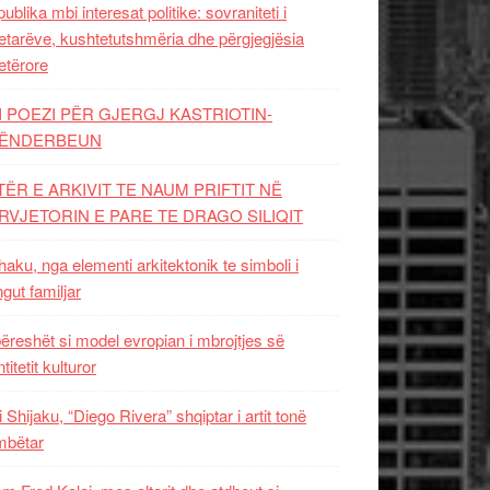
ublika mbi interesat politike: sovraniteti i
etarëve, kushtetutshmëria dhe përgjegjësia
etërore
I POEZI PËR GJERGJ KASTRIOTIN-
ËNDERBEUN
TËR E ARKIVIT TE NAUM PRIFTIT NË
RVJETORIN E PARE TE DRAGO SILIQIT
aku, nga elementi arkitektonik te simboli i
ngut familjar
ëreshët si model evropian i mbrojtjes së
titetit kulturor
i Shijaku, “Diego Rivera” shqiptar i artit tonë
mbëtar