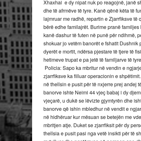
Xhaxhai e dy nipat nuk po reagojnë, janë 
dhe të afrmëve të tyre. Kanë qënë këta të fu
lajmruar me radhë, repartin e Zjarrfiksve t
bërë edhe familajrët. Burime pranë familjes 
kanë dashur të futen në punë për ndihmë, por
shokuar jo vetëm banorët e fshatit Dushnik po
dyerët e mortit, ndërsa pjestare të tjere të f
hetimeve trupat e pa jetë të f
Policia: Sapo ka mbritur në vendin e ngjarj
zjarrfiksve ka filluar operacionin e shpëtimi
në thellsin e pusit për të nxjerre prej andej 
banorve ishte Neimi 44 vjeç babaj i dy djemëv
vjeçarë, u dukë se lëvizte gjymtyrën dhe isht
banorve që ishin mbledhur në vendit e ngja
në hidhëruar kur mësuan se betejën me vdek
mbritjen atje. Duket se zjarrfiksit për dy per
thellsia e pusit pasi nga vetë insikti për t