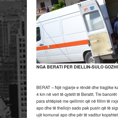
NGA BERATI PER DIELLIN-SULO GOZHI
BERAT – Një ngjarje e rëndë dhe tragjike 
4 km në veri të qytetit të Beratit. Tre banorë
para shtëpisë me qellimin që në fillim të nx
apo dhe të thellojn sado pak pusin që të sigur
ujë komunal apo dhe për të vaditur kopshtet 