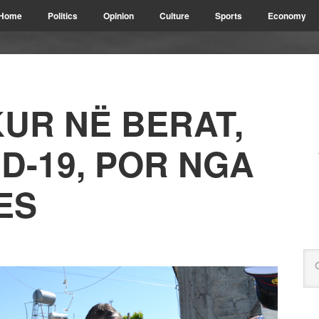
Home
Politics
Opinion
Culture
Sports
Economy
KUR NË BERAT,
D-19, POR NGA
ES