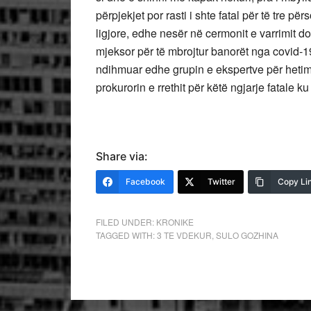
përpjekjet por rasti i shte fatal për të tre pë
ligjore, edhe nesër në cermonit e varrimit do
mjeksor për të mbrojtur banorët nga covid-1
ndihmuar edhe grupin e ekspertve për heti
prokurorin e rrethit për këtë ngjarje fatale
Share via:
Facebook
Twitter
Copy Li
FILED UNDER:
KRONIKE
TAGGED WITH:
3 TE VDEKUR
,
SULO GOZHINA