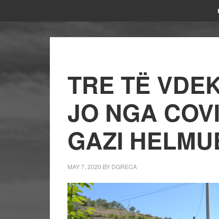
TRE TË VDE
JO NGA COVI
GAZI HELMU
MAY 7, 2020
BY
DGRECA