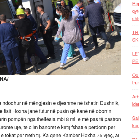
Rep
qyt
sht
TR
SK
LE
PE
Oxh
NA/
tru
Arb
ka ndodhur në mëngjesin e djeshme në fshatin Dushnik,
iden
t e fisit Hoxha janë futur në pusin që kanë në oborrin
Sal
jerin pompën nga thellësia mbi 8 ml. e më pas të pastron
ko
onte ujë, te cilin banorët e këtij fshati e përdorin për
e tokat për rreth tij. Ka qënë Kamber Hoxha 75 vjeç, ai