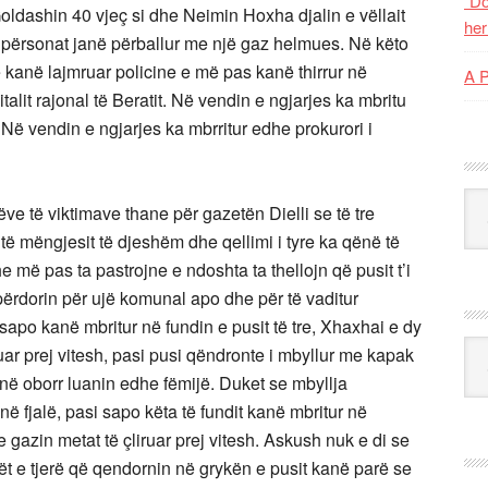
“Do
Goldashin 40 vjeç si dhe Neimin Hoxha djalin e vëllait
her
re përsonat janë përballur me një gaz helmues. Në këto
 kanë lajmruar policine e më pas kanë thirrur në
A 
talit rajonal të Beratit. Në vendin e ngjarjes ka mbritu
. Në vendin e ngjarjes ka mbrritur edhe prokurori i
 i ekspertve, mjeke etj.
Kat
ve të viktimave thane për gazetën Dielli se të tre
të mëngjesit të djeshëm dhe qellimi i tyre ka qënë të
e më pas ta pastrojne e ndoshta ta thellojn që pusit t’i
 e përdorin për ujë komunal apo dhe për të vaditur
 sapo kanë mbritur në fundin e pusit të tre, Xhaxhai e dy
Ark
ruar prej vitesh, pasi pusi qëndronte i mbyllur me kapak
i në oborr luanin edhe fëmijë. Duket se mbyllja
në fjalë, pasi sapo këta të fundit kanë mbritur në
me gazin metat të çliruar prej vitesh. Askush nuk e di se
rët e tjerë që qendornin në grykën e pusit kanë parë se