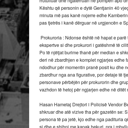
rrutulluar dhe ngatërruan në pompen apo dh
Kështu që personin e dytë Gentjanin 40 vjeç, 
minuta më pas kanë nxjerre edhe Kamberin 7
pas tjetrës i kanë dërguar 
Prokuroria : Ndonse është në hapat e parë të
ekspertve si dhe prokurori i gatëshmë të cili
Po të njëtjat burime thanë për median e shk
deri në zbardhjen e komplet ngjarjes edhe fa
ndodhur për momentin pranë posit ku dhe nd
zbardhur nga ana figurative, por detaje të t
personave përbëjën për prokurorin dhe grup
vazhdon të hetoj për ngjarjen edhe në ditët 
Hasan Hametaj Drejtori i Policisë Vendor Be
shkruar dhe atë vizive tha për gazetën se: S
persona të pa jetë, kjo edhe nga padituria
si dhe e shihni me kapak hekuri, pra i mbyllu