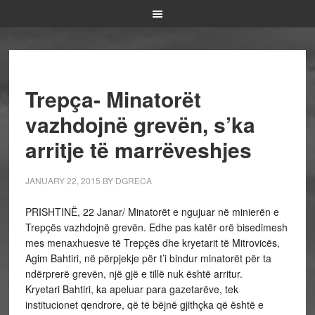
Trepça- Minatorët
vazhdojnë grevën, s’ka
arritje të marrëveshjes
JANUARY 22, 2015
BY
DGRECA
PRISHTINË, 22 Janar/ Minatorët e ngujuar në minierën e
Trepçës vazhdojnë grevën. Edhe pas katër orë bisedimesh
mes menaxhuesve të Trepçës dhe kryetarit të Mitrovicës,
Agim Bahtiri, në përpjekje për t’i bindur minatorët për ta
ndërprerë grevën, një gjë e tillë nuk është arritur.
Kryetari Bahtiri, ka apeluar para gazetarëve, tek
institucionet qendrore, që të bëjnë gjithçka që është e