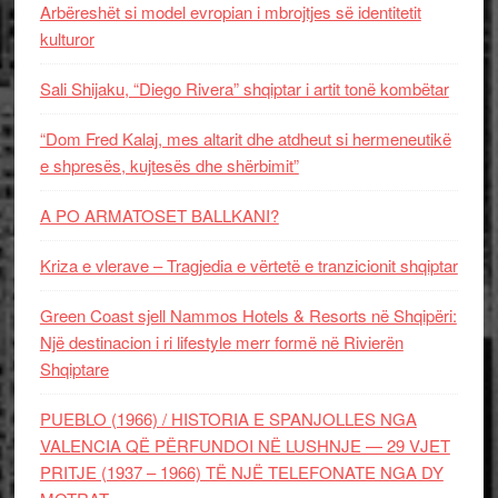
Arbëreshët si model evropian i mbrojtjes së identitetit
kulturor
Sali Shijaku, “Diego Rivera” shqiptar i artit tonë kombëtar
“Dom Fred Kalaj, mes altarit dhe atdheut si hermeneutikë
e shpresës, kujtesës dhe shërbimit”
A PO ARMATOSET BALLKANI?
Kriza e vlerave – Tragjedia e vërtetë e tranzicionit shqiptar
Green Coast sjell Nammos Hotels & Resorts në Shqipëri:
Një destinacion i ri lifestyle merr formë në Rivierën
Shqiptare
PUEBLO (1966) / HISTORIA E SPANJOLLES NGA
VALENCIA QË PËRFUNDOI NË LUSHNJE — 29 VJET
PRITJE (1937 – 1966) TË NJË TELEFONATE NGA DY