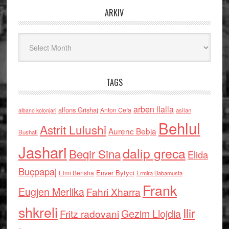
ARKIV
Arkiv
TAGS
arben llalla
alfons Grishaj
Anton Cefa
asllan
albano kolonjari
Behlul
Astrit Lulushi
Aurenc Bebja
Bushati
Jashari
dalip greca
Beqir Sina
Elida
Buçpapaj
Enver Bytyci
Elmi Berisha
Ermira Babamusta
Frank
Eugjen Merlika
Fahri Xharra
shkreli
Ilir
Gezim Llojdia
Fritz radovani