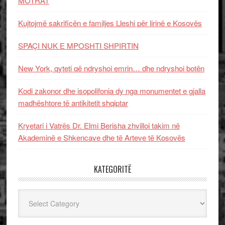
MOTRAT
Kujtojmë sakrificën e familjes Lleshi për lirinë e Kosovës
SPAÇI NUK E MPOSHTI SHPIRTIN
New York, qyteti që ndryshoi emrin… dhe ndryshoi botën
Kodi zakonor dhe isopolifonia dy nga monumentet e gjalla
madhështore të antikitetit shqiptar
Kryetari i Vatrës Dr. Elmi Berisha zhvilloi takim në
Akademinë e Shkencave dhe të Arteve të Kosovës
KATEGORITË
Kategoritë