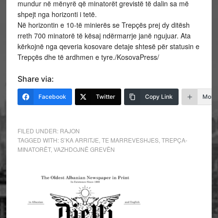
mundur në mënyrë që minatorët grevistë të dalin sa më
shpejt nga horizonti i tetë.
Në horizontin e 10-të minierës se Trepçës prej dy ditësh
rreth 700 minatorë të kësaj ndërmarrje janë ngujuar. Ata
kërkojnë nga qeveria kosovare detaje shtesë për statusin e
Trepçës dhe të ardhmen e tyre./KosovaPress/
Share via:
Facebook
Twitter
Copy Link
More
FILED UNDER:
RAJON
TAGGED WITH:
S’KA ARRITJE
,
TE MARREVESHJES
,
TREPÇA-
MINATORËT
,
VAZHDOJNË GREVËN