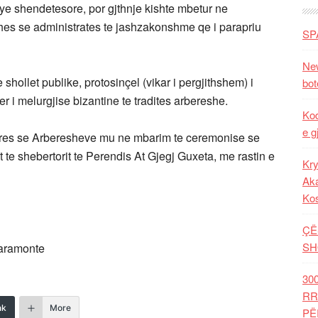
sye shendetesore, por gjthnje kishte mbetur ne
ohes se administrates te jashzakonshme qe i parapriu
SP
New
shollet publike, protosinçel (vikar i pergjithshem) i
bot
r i melurgjise bizantine te tradites arbereshe.
Kod
e g
Hores se Arberesheve mu ne mbarim te ceremonise se
 te shebertorit te Perendis At Gjegj Guxeta, me rastin e
Kry
Aka
Ko
ÇË
SH
amonte
30
RR
nk
More
PË