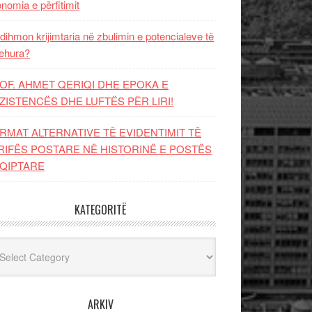
nomia e përfitimit
dihmon krijimtaria në zbulimin e potencialeve të
ehura?
OF. AHMET QERIQI DHE EPOKA E
ZISTENCЁS DHE LUFTЁS PЁR LIRI!
RMAT ALTERNATIVE TË EVIDENTIMIT TË
RIFËS POSTARE NË HISTORINË E POSTËS
QIPTARE
KATEGORITË
egoritë
ARKIV