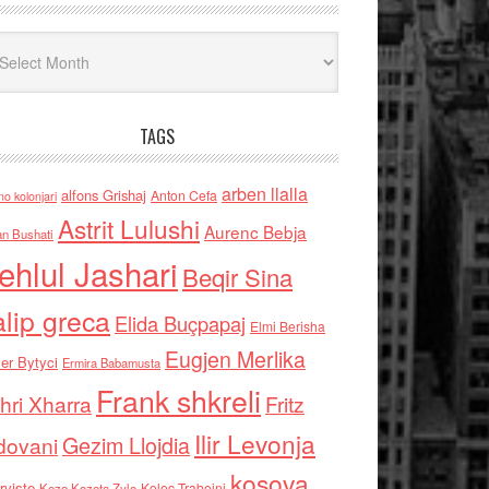
iv
TAGS
arben llalla
alfons Grishaj
Anton Cefa
no kolonjari
Astrit Lulushi
Aurenc Bebja
an Bushati
ehlul Jashari
Beqir Sina
alip greca
Elida Buçpapaj
Elmi Berisha
Eugjen Merlika
er Bytyci
Ermira Babamusta
Frank shkreli
hri Xharra
Fritz
Ilir Levonja
Gezim Llojdia
dovani
kosova
rviste
Kolec Traboini
Keze Kozeta Zylo