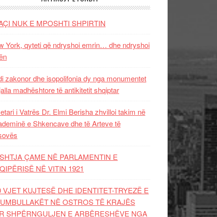
AÇI NUK E MPOSHTI SHPIRTIN
 York, qyteti që ndryshoi emrin… dhe ndryshoi
ën
i zakonor dhe isopolifonia dy nga monumentet
jalla madhështore të antikitetit shqiptar
etari i Vatrës Dr. Elmi Berisha zhvilloi takim në
deminë e Shkencave dhe të Arteve të
sovës
SHTJA ÇAME NË PARLAMENTIN E
QIPËRISË NË VITIN 1921
0 VJET KUJTESË DHE IDENTITET-TRYEZË E
UMBULLAKËT NË OSTROS TË KRAJËS
R SHPËRNGULJEN E ARBËRESHËVE NGA