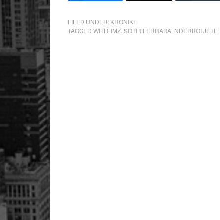
FILED UNDER:
KRONIKE
TAGGED WITH:
IMZ. SOTIR FERRARA
,
NDERROI JETE