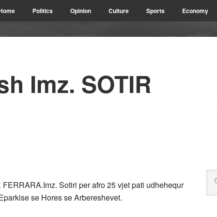
Home
Politics
Opinion
Culture
Sports
Economy
esh Imz. SOTIR
 FERRARA.Imz. Sotiri per afro 25 vjet pati udhehequr
i Eparkise se Hores se Arbereshevet.