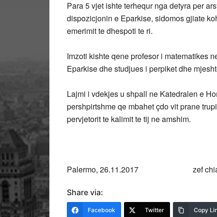
Para 5 vjet ishte terhequr nga detyra per ar
dispozicjonin e Eparkise, sidomos gjiate k
emerimit te dhespoti te ri.
Imzoti kishte qene profesor i matematikes ne 
Eparkise dhe studjues i perpiket dhe mjeshte
Lajmi i vdekjes u shpall ne Katedralen e 
pershpirtshme qe mbahet çdo vit prane trupit
pervjetorit te kalimit te tij ne amshim.
Palermo, 26.11.2017 zef chiar
Share via:
Facebook
Twitter
Copy Li