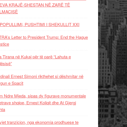
EVA KRAJË-SHESTAN NË ZARË TË
LMACISË
POPULLIMI, PUSHTIMI I SHEKULLIT XXI
RA’s Letter to President Trump: End the Hague
ustice
 Tirana në Kukaj për të parë “Lahuta e
ësisë”
dinali Ernest Simoni rikthehet si dëshmitar në
gun e Spaçit
 Ndre Mjeda, sipas dy figurave monumentale
letrave shqipe, Ernest Koliqit dhe At Gjergj
hta
vjet tranzicion, nga ekonomia prodhuese te