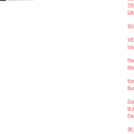
TR
DA
SH
VAT
Inj
Nga
Mal
Kar
Bur
Dom
të 
Fis
36 