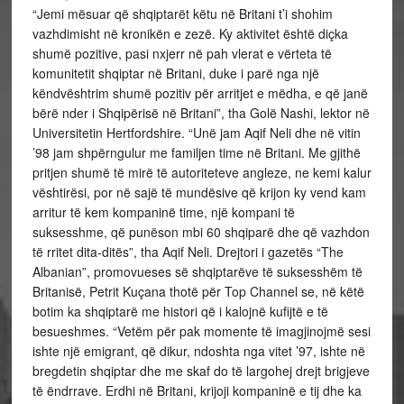
“Jemi mësuar që shqiptarët këtu në Britani t’i shohim
vazhdimisht në kronikën e zezë. Ky aktivitet është diçka
shumë pozitive, pasi nxjerr në pah vlerat e vërteta të
komunitetit shqiptar në Britani, duke i parë nga një
këndvështrim shumë pozitiv për arritjet e mëdha, e që janë
bërë nder i Shqipërisë në Britani”, tha Golë Nashi, lektor në
Universitetin Hertfordshire. “Unë jam Aqif Neli dhe në vitin
’98 jam shpërngulur me familjen time në Britani. Me gjithë
pritjen shumë të mirë të autoriteteve angleze, ne kemi kalur
vështirësi, por në sajë të mundësive që krijon ky vend kam
arritur të kem kompaninë time, një kompani të
suksesshme, që punëson mbi 60 shqiparë dhe që vazhdon
të rritet dita-ditës”, tha Aqif Neli. Drejtori i gazetës “The
Albanian”, promovueses së shqiptarëve të suksesshëm të
Britanisë, Petrit Kuçana thotë për Top Channel se, në këtë
botim ka shqiptarë me histori që i kalojnë kufijtë e të
besueshmes. “Vetëm për pak momente të imagjinojmë sesi
ishte një emigrant, që dikur, ndoshta nga vitet ’97, ishte në
bregdetin shqiptar dhe me skaf do të largohej drejt brigjeve
të ëndrrave. Erdhi në Britani, krijoji kompaninë e tij dhe ka