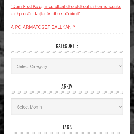
“Dom Fred Kalaj, mes altarit dhe atdheut si hermeneutikë
e shpresës, kujtesës dhe shërbimit”
A PO ARMATOSET BALLKANI?
KATEGORITË
Kategoritë
ARKIV
Arkiv
TAGS