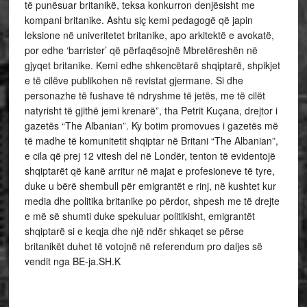
të punësuar britanikë, teksa konkurron denjësisht me
kompani britanike. Ashtu siç kemi pedagogë që japin
leksione në univeritetet britanike, apo arkitektë e avokatë,
por edhe ‘barrister’ që përfaqësojnë Mbretëreshën në
gjyqet britanike. Kemi edhe shkencëtarë shqiptarë, shpikjet
e të cilëve publikohen në revistat gjermane. Si dhe
personazhe të fushave të ndryshme të jetës, me të cilët
natyrisht të gjithë jemi krenarë”, tha Petrit Kuçana, drejtor i
gazetës “The Albanian”. Ky botim promovues i gazetës më
të madhe të komunitetit shqiptar në Britani “The Albanian”,
e cila që prej 12 vitesh del në Londër, tenton të evidentojë
shqiptarët që kanë arritur në majat e profesioneve të tyre,
duke u bërë shembull për emigrantët e rinj, në kushtet kur
media dhe politika britanike po përdor, shpesh me të drejte
e më së shumti duke spekuluar politikisht, emigrantët
shqiptarë si e keqja dhe një ndër shkaqet se përse
britanikët duhet të votojnë në referendum pro daljes së
vendit nga BE-ja.SH.K