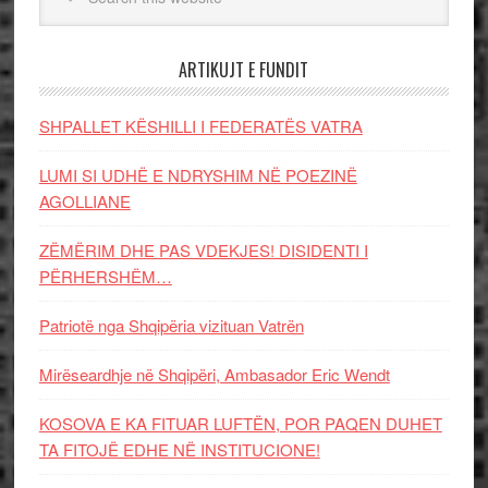
ARTIKUJT E FUNDIT
SHPALLET KËSHILLI I FEDERATËS VATRA
LUMI SI UDHË E NDRYSHIM NË POEZINË
AGOLLIANE
ZËMËRIM DHE PAS VDEKJES! DISIDENTI I
PËRHERSHËM…
Patriotë nga Shqipëria vizituan Vatrën
Mirëseardhje në Shqipëri, Ambasador Eric Wendt
KOSOVA E KA FITUAR LUFTËN, POR PAQEN DUHET
TA FITOJË EDHE NË INSTITUCIONE!