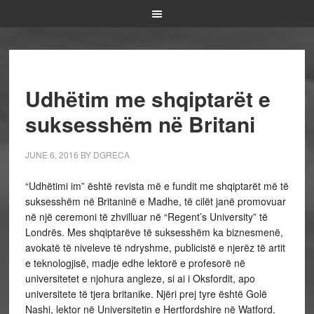
Udhëtim me shqiptarët e
suksesshëm në Britani
JUNE 6, 2016
BY
DGRECA
“Udhëtimi im” është revista më e fundit me shqiptarët më të
suksesshëm në Britaninë e Madhe, të cilët janë promovuar
në një ceremoni të zhvilluar në “Regent’s University” të
Londrës. Mes shqiptarëve të suksesshëm ka biznesmenë,
avokatë të niveleve të ndryshme, publicistë e njerëz të artit
e teknologjisë, madje edhe lektorë e profesorë në
universitetet e njohura angleze, si ai i Oksfordit, apo
universitete të tjera britanike. Njëri prej tyre është Golë
Nashi, lektor në Universitetin e Hertfordshire në Watford.