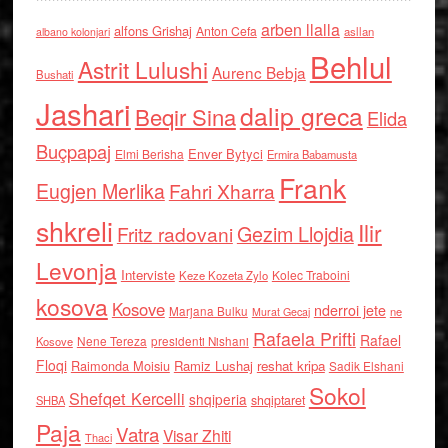
arben llalla
alfons Grishaj
Anton Cefa
asllan
albano kolonjari
Behlul
Astrit Lulushi
Aurenc Bebja
Bushati
Jashari
dalip greca
Beqir Sina
Elida
Buçpapaj
Enver Bytyci
Elmi Berisha
Ermira Babamusta
Frank
Eugjen Merlika
Fahri Xharra
shkreli
Ilir
Gezim Llojdia
Fritz radovani
Levonja
Interviste
Kolec Traboini
Keze Kozeta Zylo
kosova
Kosove
nderroi jete
Marjana Bulku
ne
Murat Gecaj
Rafaela Prifti
Rafael
Nene Tereza
Kosove
presidenti Nishani
Floqi
Raimonda Moisiu
Ramiz Lushaj
reshat kripa
Sadik Elshani
Sokol
Shefqet Kercelli
shqiperia
shqiptaret
SHBA
Paja
Vatra
Visar Zhiti
Thaci