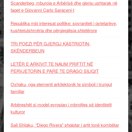
Scanderbeg, mburoja e Arbërisë dhe gjeniu ushtarak në
faqet e Giovanni Carlo Saraceni-t
Republika mbi interesat politike: sovraniteti i qytetarëve,
kushtetutshmëria dhe përgjegjësia shtetërore
TRI POEZI PËR GJERGJ KASTRIOTIN-
SKËNDERBEUN
LETËR E ARKIVIT TE NAUM PRIFTIT NË
PERVJETORIN E PARE TE DRAGO SILIQIT
Oxhaku, nga elementi arkitektonik te simboli i trungut
familjar
Arbëreshët si model evropian i mbrojtjes së identitetit
kulturor
Sali Shijaku, “Diego Rivera” shqiptar i artit tonë kombëtar