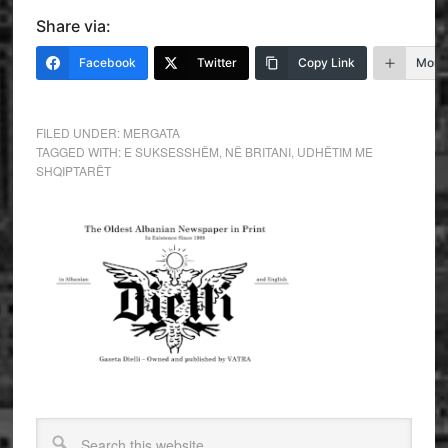
Share via:
Facebook
Twitter
Copy Link
More
FILED UNDER:
MERGATA
TAGGED WITH:
E SUKSESSHËM
,
NË BRITANI
,
UDHËTIM ME
SHQIPTARËT