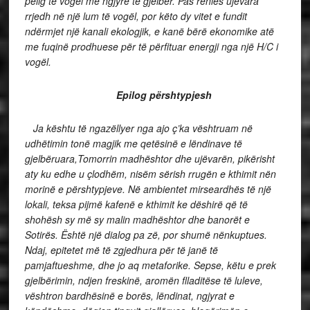
pellg të vogël me ngjyrë të gjelbër. Pas rënies ujëvara
rrjedh në një lum të vogël, por këto dy vitet e fundit
ndërmjet një kanali ekologjik, e kanë bërë ekonomike atë
me fuqinë prodhuese për të përfituar energji nga një H/C i
vogël.
Epilog përshtypjesh
Ja kështu të ngazëllyer nga ajo ç’ka vështruam në
udhëtimin tonë magjik me qetësinë e lëndinave të
gjelbëruara,Tomorrin madhështor dhe ujëvarën, pikërisht
aty ku edhe u çlodhëm, nisëm sërish rrugën e kthimit nën
morinë e përshtypjeve. Në ambientet mirseardhës të një
lokali, teksa pijmë kafenë e kthimit ke dëshirë që të
shohësh sy më sy malin madhështor dhe banorët e
Sotirës. Është një dialog pa zë, por shumë nënkuptues.
Ndaj, epitetet më të zgjedhura për të janë të
pamjaftueshme, dhe jo aq metaforike. Sepse, këtu e prek
gjelbërimin, ndjen freskinë, aromën flladitëse të luleve,
vështron bardhësinë e borës, lëndinat, ngjyrat e