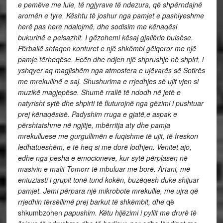
e pemëve me lule, të ngjyrave të ndezura, që shpërndajnë
aromën e tyre. Kështu të joshur nga pamjet e pashlyeshme
herë pas here ndalojmë, dhe sodisim me kënaqësi
bukurinë e peisazhit. I gëzohemi kësaj gjallërie buisëse.
Përballë shfaqen konturet e një shkëmbi gëlqeror me një
pamje tërheqëse. Ecën dhe ndjen një shprushje në shpirt, i
yshqyer aq magjishëm nga atmosfera e ujëvarës së Sotirës
me mrekullinë e saj. Shushurima e rrjedhjes së ujit vjen si
muzikë magjepëse. Shumë rrallë të ndodh në jetë e
natyrisht sytë dhe shpirti të fluturojnë nga gëzimi i pushtuar
prej kënaqësisë. Padyshim rruga e gjatë,e aspak e
përshtatshme në ngjitje, mbërritja aty dhe pamja
mrekulluese me gurgullimën e fuqishme të ujit, të freskon
ledhatueshëm, e të heq si me dorë lodhjen. Venitet ajo,
edhe nga pesha e emocioneve, kur sytë përplasen në
masivin e malit Tomorr të mbuluar me borë. Artani, më
entuziasti i grupit tonë tund kokën, buzëqesh duke shijuar
pamjet. Jemi përpara një mikrobote mrekullie, me ujra që
rrjedhin tërsëllimë prej barkut të shkëmbit, dhe
që
shkumbzohen
papushim. Këtu hijëzimi i pyllit me drurë të