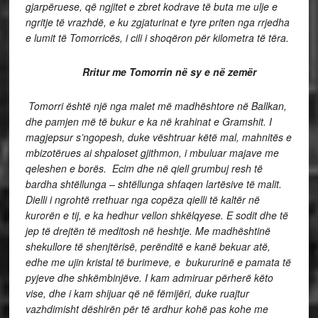
gjarpëruese, që ngjitet e zbret kodrave të buta me ulje e
ngritje të vrazhdë, e ku zgjaturinat e tyre priten nga rrjedha
e lumit të Tomorricës, i cili i shoqëron për kilometra të tëra.
Rritur me Tomorrin në sy e në zemër
Tomorri është një nga malet më madhështore në Ballkan,
dhe pamjen më të bukur e ka në krahinat e Gramshit. I
magjepsur s’ngopesh, duke vështruar këtë mal, mahnitës e
mbizotërues ai shpaloset gjithmon, i mbuluar majave me
qeleshen e borës. Ecim dhe në qiell grumbuj resh të
bardha shtëllunga – shtëllunga shfaqen lartësive të malit.
Dielli i ngrohtë rrethuar nga copëza qielli të kaltër në
kurorën e tij, e ka hedhur vellon shkëlqyese. E sodit dhe të
jep të drejtën të meditosh në heshtje. Me madhështinë
shekullore të shenjtërisë, perënditë e kanë bekuar atë,
edhe me ujin kristal të burimeve, e bukururinë e pamata të
pyjeve dhe shkëmbinjëve. I kam admiruar përherë këto
vise, dhe i kam shijuar që në fëmijëri, duke ruajtur
vazhdimisht dëshirën për të ardhur kohë pas kohe me