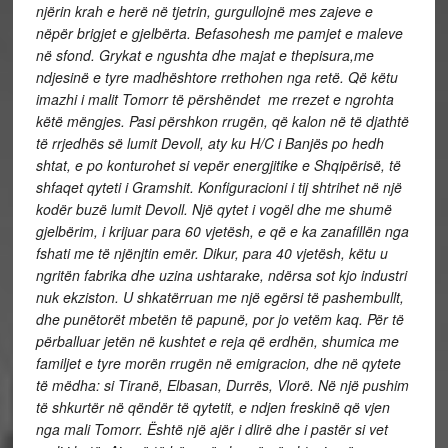
njërin krah e herë në tjetrin, gurgullojnë mes zajeve e
nëpër brigjet e gjelbërta. Befasohesh me pamjet e maleve
në sfond. Grykat e ngushta dhe majat e thepisura,me
ndjesinë e tyre madhështore rrethohen nga retë. Që këtu
imazhi i malit Tomorr të përshëndet me rrezet e ngrohta
këtë mëngjes. Pasi përshkon rrugën, që kalon në të djathtë
të rrjedhës së lumit Devoll, aty ku H/C i Banjës po hedh
shtat, e po konturohet si vepër energjitike e Shqipërisë, të
shfaqet qyteti i Gramshit. Konfiguracioni i tij shtrihet në një
kodër buzë lumit Devoll. Një qytet i vogël dhe me shumë
gjelbërim, i krijuar para 60 vjetësh, e që e ka zanafillën nga
fshati me të njënjtin emër. Dikur, para 40 vjetësh, këtu u
ngritën fabrika dhe uzina ushtarake, ndërsa sot kjo industri
nuk ekziston. U shkatërruan me një egërsi të pashembullt,
dhe punëtorët mbetën të papunë, por jo vetëm kaq. Për të
përballuar jetën në kushtet e reja që erdhën, shumica me
familjet e tyre morën rrugën në emigracion, dhe në qytete
të mëdha: si Tiranë, Elbasan, Durrës, Vlorë. Në një pushim
të shkurtër në qëndër të qytetit, e ndjen freskinë që vjen
nga mali Tomorr. Është një ajër i dlirë dhe i pastër si vet