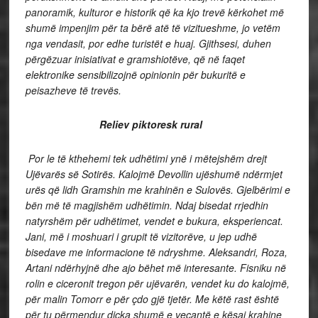
panoramik, kulturor e historik që ka kjo trevë kërkohet më
shumë impenjim për ta bërë atë të vizitueshme, jo vetëm
nga vendasit, por edhe turistët e huaj. Gjithsesi, duhen
përgëzuar inisiativat e gramshiotëve, që në faqet
elektronike sensibilizojnë opinionin për bukuritë e
peisazheve të trevës.
Reliev piktoresk rural
Por le të kthehemi tek udhëtimi ynë i mëtejshëm drejt
Ujëvarës së Sotirës. Kalojmë Devollin ujëshumë ndërmjet
urës që lidh Gramshin me krahinën e Sulovës. Gjelbërimi e
bën më të magjishëm udhëtimin. Ndaj bisedat rrjedhin
natyrshëm për udhëtimet, vendet e bukura, eksperiencat.
Jani, më i moshuari i grupit të vizitorëve, u jep udhë
bisedave me informacione të ndryshme. Aleksandri, Roza,
Artani ndërhyjnë dhe ajo bëhet më interesante. Fisniku në
rolin e ciceronit tregon për ujëvarën, vendet ku do kalojmë,
për malin Tomorr e për çdo gjë tjetër. Me këtë rast është
për tu përmendur diçka shumë e veçantë e kësaj krahine