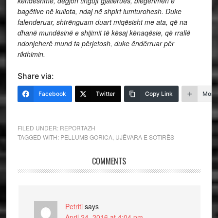
këndëshme, dëgjon tingujt gjallërues, blegërimën e
bagëtive në kullota, ndaj në shpirt lumturohesh. Duke
falenderuar, shtrënguam duart miqësisht me ata, që na
dhanë mundësinë e shijimit të kësaj kënaqësie, që rrallë
ndonjeherë mund ta përjetosh, duke ëndërruar për
rikthimin.
Share via:
Facebook
Twitter
Copy Link
More
FILED UNDER:
REPORTAZH
TAGGED WITH:
PELLUMB GORICA
,
UJËVARA E SOTIRËS
COMMENTS
Petriti
says
April 24, 2016 at 4:04 pm