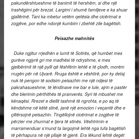
pakundërshtueshme të banimit të hershëm, si dhe një
trashëgimi për brezat. Largimi i shumë familjeve e ka shuar
gjallërinë. Tani ka mbetur vetëm qetësia dhe cicërimat e
zogjëve, por edhe ndonjë kumbim i zbehtë zile bagëtish.
Peisazhe mahnitës
Duke ngjitur rrjedhën e lumit të Sotirës, që humbet mes
gurëve ngjyrë gri me madhësi të ndryshme, e mes
gjelbërimit të një pylli që fëshfërin lehtë e të çlodh, morëm
rrugën për në Ujvarë. Rruga është e vështirë, por ky detaj
nuk të pengon të sodisim peisazhin me një ndjesi të
pakrahasueshme, të lëndinave me bar e lule, ajrin e pastër
dhe blerimin përthithës të pranverës. Syri të mbushet me
kënaqësi. Rrezet e diellit tashmë të ngrohta, e po aq të
këndshme në këtë stinë, janë një emocion i veçantë dhe e
çiltërsojnë peisazhin. Tingëllojnë cicërimat e zogjëve të
përzier me zhurmat e tjera të stinës. Vështrimin e
marramenduar s’mund ta largojmë lehtë nga tufa bagëtish
të përhapura në një pllajë të gjerë. Era lëkund lehtë degët