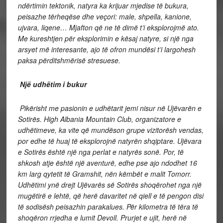
ndërtimin tektonik, natyra ka krijuar mjedise të bukura,
peisazhe tërheqëse dhe veçori: male, shpella, kanione,
ujvara, liqene… Mjafton që ne të dimë t’i eksplorojmë ato.
Me kureshtjen për eksplorimin e kësaj natyre, si një nga
arsyet më interesante, ajo të ofron mundësi t’i largohesh
paksa përditshmërisë stresuese.
Një udhëtim i bukur
Pikërisht me pasionin e udhëtarit jemi nisur në Ujëvarën e
Sotirës. High Albania Mountain Club, organizatore e
udhëtimeve, ka vite që mundëson grupe vizitorësh vendas,
por edhe të huaj të eksplorojnë natyrën shqiptare. Ujëvara
e Sotirës është një nga perlat e natyrës sonë. Por, të
shkosh atje është një aventurë, edhe pse ajo ndodhet 16
km larg qytetit të Gramshit, nën këmbët e malit Tomorr.
Udhëtimi ynë drejt Ujëvarës së Sotirës shoqërohet nga një
mugëtirë e lehtë, që herë davaritet në qiell e të pengon disi
të sodisësh peisazhin parakalues. Për kilometra të tëra të
shoqëron rrjedha e lumit Devoll. Prurjet e ujit, herë në