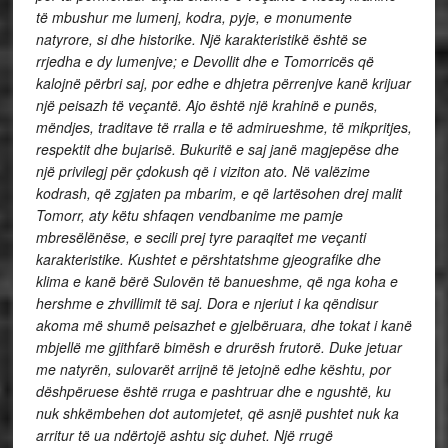
të mbushur me lumenj, kodra, pyje, e monumente
natyrore, si dhe historike. Një karakteristikë është se
rrjedha e dy lumenjve; e Devollit dhe e Tomorricës që
kalojnë përbri saj, por edhe e dhjetra përrenjve kanë krijuar
një peisazh të veçantë. Ajo është një krahinë e punës,
mëndjes, traditave të rralla e të admirueshme, të mikpritjes,
respektit dhe bujarisë. Bukuritë e saj janë magjepëse dhe
një privilegj për çdokush që i viziton ato. Në valëzime
kodrash, që zgjaten pa mbarim, e që lartësohen drej malit
Tomorr, aty këtu shfaqen vendbanime me pamje
mbresëlënëse, e secili prej tyre paraqitet me veçanti
karakteristike. Kushtet e përshtatshme gjeografike dhe
klima e kanë bërë Sulovën të banueshme, që nga koha e
hershme e zhvillimit të saj. Dora e njeriut i ka qëndisur
akoma më shumë peisazhet e gjelbëruara, dhe tokat i kanë
mbjellë me gjithfarë bimësh e drurësh frutorë. Duke jetuar
me natyrën, sulovarët arrijnë të jetojnë edhe kështu, por
dëshpëruese është rruga e pashtruar dhe e ngushtë, ku
nuk shkëmbehen dot automjetet, që asnjë pushtet nuk ka
arritur të ua ndërtojë ashtu siç duhet. Një rrugë