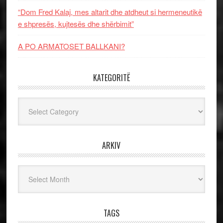
“Dom Fred Kalaj, mes altarit dhe atdheut si hermeneutikë
e shpresës, kujtesës dhe shërbimit”
A PO ARMATOSET BALLKANI?
KATEGORITË
Kategoritë
ARKIV
Arkiv
TAGS