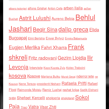
arben llalla
alfons Grishaj
Anton Cefa
asllan
albano kolonjari
Behlul
Astrit Lulushi
Aurenc Bebja
Bushati
Jashari
dalip greca
Beqir Sina
Elida
Buçpapaj
Enver Bytyci
Elmi Berisha
Ermira Babamusta
Frank
Eugjen Merlika
Fahri Xharra
shkreli
Ilir
Gezim Llojdia
Fritz radovani
Levonja
Interviste
Kolec Traboini
Keze Kozeta Zylo
kosova
Kosove
nderroi jete
Marjana Bulku
ne
Murat Gecaj
Rafaela Prifti
Rafael
Nene Tereza
Kosove
presidenti Nishani
Floqi
Raimonda Moisiu
Ramiz Lushaj
reshat kripa
Sadik Elshani
Sokol
Shefqet Kercelli
shqiperia
shqiptaret
SHBA
Paja
Vatra
Visar Zhiti
Thaci