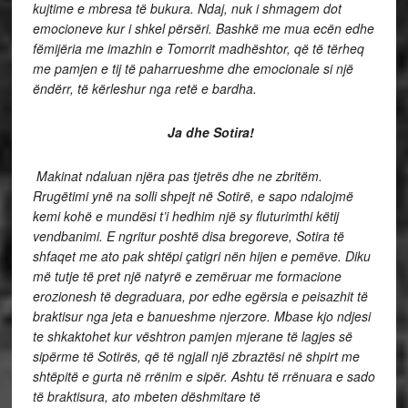
kujtime e mbresa të bukura. Ndaj, nuk i shmagem dot
emocioneve kur i shkel përsëri. Bashkë me mua ecën edhe
fëmijëria me imazhin e Tomorrit madhështor, që të tërheq
me pamjen e tij të paharrueshme dhe emocionale si një
ëndërr, të kërleshur nga retë e bardha.
Ja dhe Sotira!
Makinat ndaluan njëra pas tjetrës dhe ne zbritëm.
Rrugëtimi ynë na solli shpejt në Sotirë, e sapo ndalojmë
kemi kohë e mundësi t’i hedhim një sy fluturimthi këtij
vendbanimi. E ngritur poshtë disa bregoreve, Sotira të
shfaqet me ato pak shtëpi çatigri nën hijen e pemëve. Diku
më tutje të pret një natyrë e zemëruar me formacione
erozionesh të degraduara, por edhe egërsia e peisazhit të
braktisur nga jeta e banueshme njerzore. Mbase kjo ndjesi
te shkaktohet kur vështron pamjen mjerane të lagjes së
sipërme të Sotirës, që të ngjall një zbraztësi në shpirt me
shtëpitë e gurta në rrënim e sipër. Ashtu të rrënuara e sado
të braktisura, ato mbeten dëshmitare të