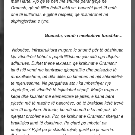
mali i lartë. Ajo që të bën më shumë përshtypje në
Gramsh, që në fillim është fakti se, banorët janë të qetë
dhe të kulturuar, e gjithë respekt, që mishërohet në
shpirtgjerësin e tyre.
Gramshi, vendi i mrekullive turistike…
Ndonëse, infrastruktura rrugore le shumë për të dëshiruar,
kjo vështirësi bëhet e papërfillëshme çdo ditë nga dhjetra
adhurues. Duhet thënë lexuesit, që krahinat e Gramshit
janë një vend me kontraste gjeografike dhe peisazhe të
mrekullueshme, që dita ditës po kthehen në një shkretëtirë
të mjerueshme. Në përgjithësi ato i ka mbërthyer një
zhgënjim, që vështirë të tejkalohet shpejt. Madje rruga e
keqe dhe kushtet më elementare të jetës, e kanë bërë
pjesën më të madhe të banorëve, që të braktisin këtë trevë
dhe të largohen. Si kudo, ku më shumë e ku më pak, të
njënjtat probleme ka. Por, në krahinat e Gramshit shenjat e
braktisjes janë të dukshme. Po çfarë po mbetet pa
emigruar? Pyjet po ja shkatërrojnë, gurët po ja marrin.