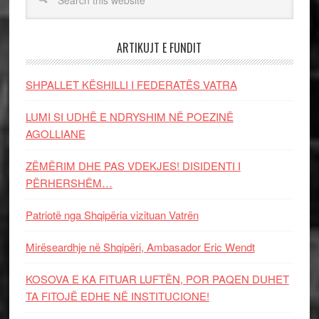
ARTIKUJT E FUNDIT
SHPALLET KËSHILLI I FEDERATËS VATRA
LUMI SI UDHË E NDRYSHIM NË POEZINË
AGOLLIANE
ZËMËRIM DHE PAS VDEKJES! DISIDENTI I
PËRHERSHËM…
Patriotë nga Shqipëria vizituan Vatrën
Mirëseardhje në Shqipëri, Ambasador Eric Wendt
KOSOVA E KA FITUAR LUFTËN, POR PAQEN DUHET
TA FITOJË EDHE NË INSTITUCIONE!