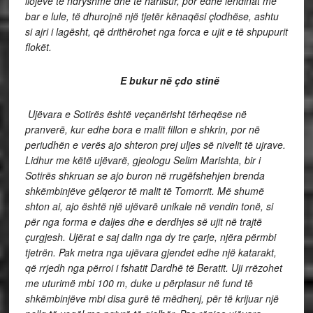
llojeve të ndryshme dhe të harlisur, por edhe lëndinat me
bar e lule, të dhurojnë një tjetër kënaqësi çlodhëse, ashtu
si ajri i lagësht, që drithërohet nga forca e ujit e të shpupurit
flokët.
E bukur në çdo stinë
Ujëvara e Sotirës është veçanërisht tërheqëse në
pranverë, kur edhe bora e malit fillon e shkrin, por në
periudhën e verës ajo shteron prej uljes së nivelit të ujrave.
Lidhur me këtë ujëvarë, gjeologu Selim Marishta, bir i
Sotirës shkruan se ajo buron në rrugëfshehjen brenda
shkëmbinjëve gëlqeror të malit të Tomorrit. Më shumë
shton ai, ajo është një ujëvarë unikale në vendin tonë, si
për nga forma e daljes dhe e derdhjes së ujit në trajtë
çurgjesh. Ujërat e saj dalin nga dy tre çarje, njëra përmbi
tjetrën. Pak metra nga ujëvara gjendet edhe një katarakt,
që rrjedh nga përroi i fshatit Dardhë të Beratit. Uji rrëzohet
me uturimë mbi 100 m, duke u përplasur në fund të
shkëmbinjëve mbi disa gurë të mëdhenj, për të krijuar një