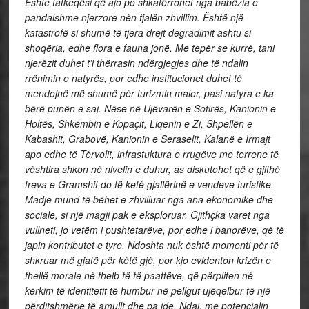
Ështe fatkeqësi që ajo po shkatërrohet nga babëzia e
pandalshme njerzore nën fjalën zhvillim. Është një
katastrofë si shumë të tjera drejt degradimit ashtu si
shoqëria, edhe flora e fauna jonë. Me tepër se kurrë, tani
njerëzit duhet t’i thërrasin ndërgjegjes dhe të ndalin
rrënimin e natyrës, por edhe institucionet duhet të
mendojnë më shumë për turizmin malor, pasi natyra e ka
bërë punën e saj. Nëse në Ujëvarën e Sotirës, Kanionin e
Holtës, Shkëmbin e Kopaçit, Liqenin e Zi, Shpellën e
Kabashit, Grabovë, Kanionin e Seraselit, Kalanë e Irmajt
apo edhe të Tërvolit, infrastuktura e rrugëve me terrene të
vështira shkon në nivelin e duhur, as diskutohet që e gjithë
treva e Gramshit do të ketë gjallërinë e vendeve turistike.
Madje mund të bëhet e zhvilluar nga ana ekonomike dhe
sociale, si një magji pak e eksploruar. Gjithçka varet nga
vullneti, jo vetëm i pushtetarëve, por edhe i banorëve, që të
japin kontributet e tyre. Ndoshta nuk është momenti për të
shkruar më gjatë për këtë gjë, por kjo evidenton krizën e
thellë morale në thelb të të paaftëve, që përpliten në
kërkim të identitetit të humbur në pellgut ujëqelbur të një
përditshmërie të amullt dhe pa ide. Ndaj, me potencialin