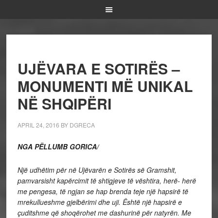
UJËVARA E SOTIRËS –
MONUMENTI MË UNIKAL
NË SHQIPËRI
APRIL 24, 2016
BY
DGRECA
NGA PËLLUMB GORICA/
Një udhëtim për në Ujëvarën e Sotirës së Gramshit,
pamvarsisht kapërcimit të shtigjeve të vështira, herë- herë
me pengesa, të ngjan se hap brenda teje një hapsirë të
mrekullueshme gjelbërimi dhe uji. Është një hapsirë e
çuditshme që shoqërohet me dashurinë për natyrën. Me