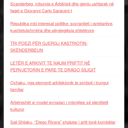
Scanderbeg, mburoja e Arbërisë dhe gjeniu ushtarak në
faqet e Giovanni Carlo Saraceni-t
Republika mbi interesat politike: sovraniteti i qytetarëve,
kushtetutshmëria dhe përgjegjësia shtetërore
TRI POEZI PËR GJERGJ KASTRIOTIN-
SKËNDERBEUN
LETËR E ARKIVIT TE NAUM PRIFTIT NË
PERVJETORIN E PARE TE DRAGO SILIQIT
Oxhaku, nga elementi arkitektonik te simboli i trungut
familjar
Arbëreshët si model evropian i mbrojtjes së identitetit
kulturor
Sali Shijaku, “Diego Rivera” shqiptar i artit tonë kombëtar