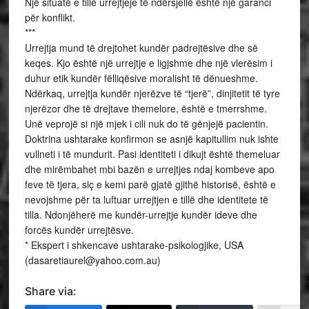
Një situatë e tillë urrejtjeje të ndërsjellë është një garanci
për konflikt.
***
Urrejtja mund të drejtohet kundër padrejtësive dhe së
keqes. Kjo është një urrejtje e ligjshme dhe një vlerësim i
duhur etik kundër fëlliqësive moralisht të dënueshme.
Ndërkaq, urrejtja kundër njerëzve të “tjerë”, dinjitetit të tyre
njerëzor dhe të drejtave themelore, është e tmerrshme.
Unë veprojë si një mjek i cili nuk do të gënjejë pacientin.
Doktrina ushtarake konfirmon se asnjë kapitullim nuk ishte
vullneti i të mundurit. Pasi identiteti i dikujt është themeluar
dhe mirëmbahet mbi bazën e urrejtjes ndaj kombeve apo
feve të tjera, siç e kemi parë gjatë gjithë historisë, është e
nevojshme për ta luftuar urrejtjen e tillë dhe identitete të
tilla. Ndonjëherë me kundër-urrejtje kundër ideve dhe
forcës kundër urrejtësve.
* Ekspert i shkencave ushtarake-psikologjike, USA
(dasaretiaurel@yahoo.com.au)
Share via: