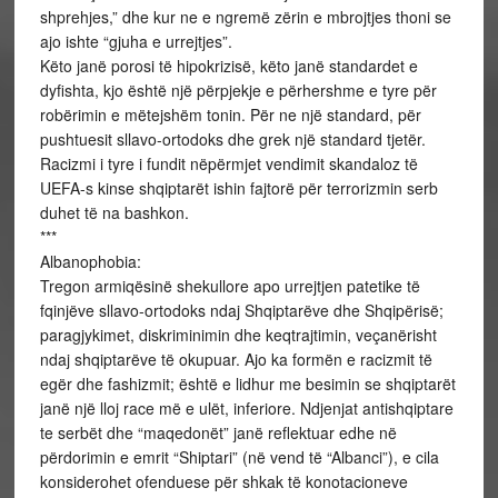
shprehjes,” dhe kur ne e ngremë zërin e mbrojtjes thoni se
ajo ishte “gjuha e urrejtjes”.
Këto janë porosi të hipokrizisë, këto janë standardet e
dyfishta, kjo është një përpjekje e përhershme e tyre për
robërimin e mëtejshëm tonin. Për ne një standard, për
pushtuesit sllavo-ortodoks dhe grek një standard tjetër.
Racizmi i tyre i fundit nëpërmjet vendimit skandaloz të
UEFA-s kinse shqiptarët ishin fajtorë për terrorizmin serb
duhet të na bashkon.
***
Albanophobia:
Tregon armiqësinë shekullore apo urrejtjen patetike të
fqinjëve sllavo-ortodoks ndaj Shqiptarëve dhe Shqipërisë;
paragjykimet, diskriminimin dhe keqtrajtimin, veçanërisht
ndaj shqiptarëve të okupuar. Ajo ka formën e racizmit të
egër dhe fashizmit; është e lidhur me besimin se shqiptarët
janë një lloj race më e ulët, inferiore. Ndjenjat antishqiptare
te serbët dhe “maqedonët” janë reflektuar edhe në
përdorimin e emrit “Shiptari” (në vend të “Albanci”), e cila
konsiderohet ofenduese për shkak të konotacioneve