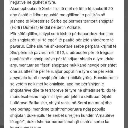
negative në gjuhët e tyre.
Albanophobia në Serbi filloi të ritet në fillim të shekullit 20
dhe është e lidhur ngushtë me qëllimet e politikës së
jashtme të Mbretërisë Serbe që përmes territorit shqiptar
(Porti i Durrësit) të dal në detin Adriatik.
Për këtë qëllim, shtypi serb kishte përhapur dezorientime
për shqiptarët, si “të egër” të paaftë për jetë shtetërore të
pavarur. Edhe shumë shkencëtarë serbë përpara krijimit të
Shqipërie së pavarur në 1912, u përpoqën për të treguar
paaftësinë e shqiptarëve për të krijuar shtetin e tyre, duke
argumentuar se “fiset” shqiptare nuk kanë nevojë për shtet
dhe as aftësinë për të ruajtur popullin e tyre dhe për këtë
arsye ata kanë nevojë për tutor (mbikëqyrës). Konsideronin
se vetëm ndikimet kolonialiste, apo me përfshirjen e
shqiptarëve dhe të territoreve të tyre në shtetin serb, do të
mundësoheshe trajnimi i tyre për jetën e civilizuar. Gjatë
Luftërave Ballkanike, shtypi racist në Serbi me muaj dhe
vite përhapi mendime të shtrembëruara ndaj popullit
shqiptar, duke nxitur te serbët urrejtjen kundër “Arnautëve
të egër”, duke fshehur barbarizmat që ushtria serbe ka
kryer kundër tyre…