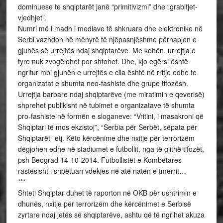
dominuese te shqiptarët janë “primitivizmi” dhe “grabitjet-
vjedhjet”.
Numri më i madh i mediave të shkruara dhe elektronike në
Serbi vazhdon në mënyrë të njëpasnjëshme përhapjen e
gjuhës së urrejtës ndaj shqiptarëve. Me kohën, urrejtja e
tyre nuk zvogëlohet por shtohet. Dhe, kjo egërsi është
ngritur mbi gjuhën e urrejtës e cila është në rritje edhe te
organizatat e shumta neo-fashiste dhe grupe tifozësh.
Urrejtja barbare ndaj shqiptarëve (me miratimin e qeverisë)
shprehet publikisht në tubimet e organizatave të shumta
pro-fashiste në formën e sloganeve: “Vritini, i masakroni që
Shqiptari të mos ekzistoj”, “Serbia për Serbët, sëpata për
Shqiptarët” etj. Këto kërcënime dhe nxitje për terrorizëm
dëgjohen edhe në stadiumet e futbollit, nga të gjithë tifozët,
psh Beograd 14-10-2014. Futbollistët e Kombëtares
rastësisht i shpëtuan vdekjes në atë natën e tmerrit…
***
Shteti Shqiptar duhet të raporton në OKB për ushtrimin e
dhunës, nxitje për terrorizëm dhe kërcënimet e Serbisë
zyrtare ndaj jetës së shqiptarëve, ashtu që të ngrihet akuza