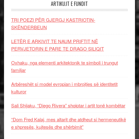
ARTIKUJT E FUNDIT
TRI POEZI PËR GJERGJ KASTRIOTIN-
SKËNDERBEUN
LETËR E ARKIVIT TE NAUM PRIFTIT NË
PERVJETORIN E PARE TE DRAGO SILIQIT
Oxhaku, nga elementi arkitektonik te simboli i trungut
familjar
Arbëreshët si model evropian i mbrojtjes së identitetit
kulturor
Sali Shijaku, “Diego Rivera” shqiptar i artit tonë kombëtar
“Dom Fred Kalaj, mes altarit dhe atdheut si hermeneutikë
e shpresës, kujtesës dhe shërbimit”