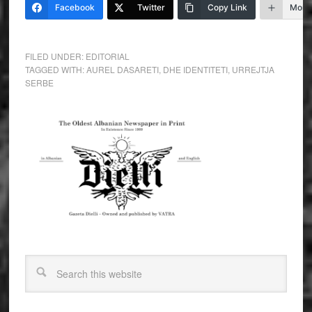
Facebook
Twitter
Copy Link
More
FILED UNDER:
EDITORIAL
TAGGED WITH:
AUREL DASARETI
,
DHE IDENTITETI
,
URREJTJA
SERBE