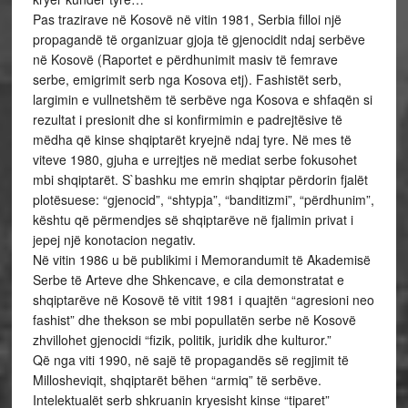
Pas trazirave në Kosovë në vitin 1981, Serbia filloi një
propagandë të organizuar gjoja të gjenocidit ndaj serbëve
në Kosovë (Raportet e përdhunimit masiv të femrave
serbe, emigrimit serb nga Kosova etj). Fashistët serb,
largimin e vullnetshëm të serbëve nga Kosova e shfaqën si
rezultat i presionit dhe si konfirmimin e padrejtësive të
mëdha që kinse shqiptarët kryejnë ndaj tyre. Në mes të
viteve 1980, gjuha e urrejtjes në mediat serbe fokusohet
mbi shqiptarët. S`bashku me emrin shqiptar përdorin fjalët
plotësuese: “gjenocid”, “shtypja”, “banditizmi”, “përdhunim”,
kështu që përmendjes së shqiptarëve në fjalimin privat i
jepej një konotacion negativ.
Në vitin 1986 u bë publikimi i Memorandumit të Akademisë
Serbe të Arteve dhe Shkencave, e cila demonstratat e
shqiptarëve në Kosovë të vitit 1981 i quajtën “agresioni neo
fashist” dhe thekson se mbi popullatën serbe në Kosovë
zhvillohet gjenocidi “fizik, politik, juridik dhe kulturor.”
Që nga viti 1990, në sajë të propagandës së regjimit të
Millosheviqit, shqiptarët bëhen “armiq” të serbëve.
Intelektualët serb shkruanin kryesisht kinse “tiparet”