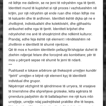
në lidhje me dallimin, se ne jemi të ndryshëm nga të tjerët.
Identiteti mund të kuptohet si një proces i vazhdueshëm në
krijim, por një ndryshim që ende ruan dhe mban lidhje me
të kaluarën dhe të ardhmen. Identiteti është diçka që ne e
zhvillojmë, individualisht dhe kolektivisht, dhe gjithashtu
atribuohet edhe nga të tjerët. Identiteti krijohet dhe
ndryshohet me anë të shoqërizimit dhe ndikimit kulturor.
Prandaj, edhe feja është një element i rëndësishëm në
zhvillimin e identitetit të shumë njerëzve.
Që të mos e humbim identitetin pellazg/ilir/shqiptar duhet të
zbehim ndjenjat fetare dhe forcojmë ato kombëtare; për të
mos u përçarë sepse në shumë fe jemi të ndarë.
***
Pushtuesit e tokave arbërore që theksojnë urrejtjen kundër
“tjetrit” urrejtjen e bëjnë një element kyç të identitetit
individual dhe grupor.
Nëpërmjet vëzhgimit të qëndrimeve të urryera, të vrasjeve
të tmerrshme dhe shprehjeve groteske, këta egërsira të
çmendura padyshim do të ballafaqohen me një kurs mbi-
urrejtjeje, urrejtje ndaj padrejtësisë praktike dhe të keqes.