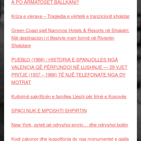
A PO ARMATOSET BALLKANI?
Kriza e vlerave – Tragjedia e vërtetë e tranzicionit shqiptar
Green Coast sjell Nammos Hotels & Resorts në Shqipëri:
Një destinacion i ri lifestyle merr formë në Rivierën
Shqiptare
PUEBLO (1966) / HISTORIA E SPANJOLLES NGA
VALENCIA QË PËRFUNDOI NË LUSHNJE — 29 VJET
PRITJE (1937 – 1966) TË NJË TELEFONATE NGA DY
MOTRAT
Kujtojmë sakrificën e familjes Lleshi për lirinë e Kosovës
SPAÇI NUK E MPOSHTI SHPIRTIN
New York, qyteti që ndryshoi emrin… dhe ndryshoi botën
Kodi zakonor dhe isopolifonia dy nga monumentet e gjalla