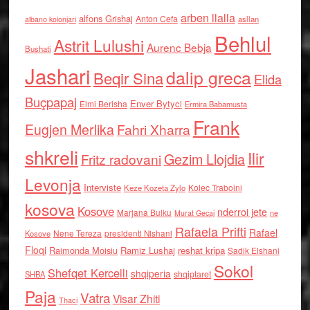
arben llalla
alfons Grishaj
Anton Cefa
asllan
albano kolonjari
Behlul
Astrit Lulushi
Aurenc Bebja
Bushati
Jashari
dalip greca
Beqir Sina
Elida
Buçpapaj
Enver Bytyci
Elmi Berisha
Ermira Babamusta
Frank
Eugjen Merlika
Fahri Xharra
shkreli
Ilir
Gezim Llojdia
Fritz radovani
Levonja
Interviste
Kolec Traboini
Keze Kozeta Zylo
kosova
Kosove
nderroi jete
Marjana Bulku
ne
Murat Gecaj
Rafaela Prifti
Rafael
Nene Tereza
Kosove
presidenti Nishani
Floqi
Raimonda Moisiu
Ramiz Lushaj
reshat kripa
Sadik Elshani
Sokol
Shefqet Kercelli
shqiperia
shqiptaret
SHBA
Paja
Vatra
Visar Zhiti
Thaci