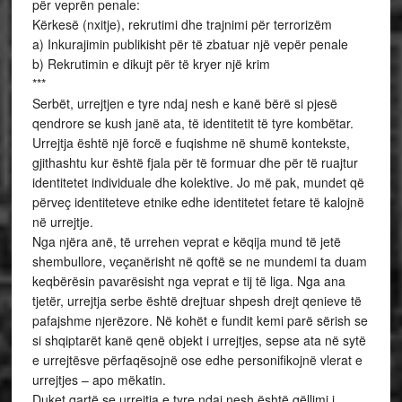
për veprën penale:
Kërkesë (nxitje), rekrutimi dhe trajnimi për terrorizëm
a) Inkurajimin publikisht për të zbatuar një vepër penale
b) Rekrutimin e dikujt për të kryer një krim
***
Serbët, urrejtjen e tyre ndaj nesh e kanë bërë si pjesë
qendrore se kush janë ata, të identitetit të tyre kombëtar.
Urrejtja është një forcë e fuqishme në shumë kontekste,
gjithashtu kur është fjala për të formuar dhe për të ruajtur
identitetet individuale dhe kolektive. Jo më pak, mundet që
përveç identiteteve etnike edhe identitetet fetare të kalojnë
në urrejtje.
Nga njëra anë, të urrehen veprat e këqija mund të jetë
shembullore, veçanërisht në qoftë se ne mundemi ta duam
keqbërësin pavarësisht nga veprat e tij të liga. Nga ana
tjetër, urrejtja serbe është drejtuar shpesh drejt qenieve të
pafajshme njerëzore. Në kohët e fundit kemi parë sërish se
si shqiptarët kanë qenë objekt i urrejtjes, sepse ata në sytë
e urrejtësve përfaqësojnë ose edhe personifikojnë vlerat e
urrejtjes – apo mëkatin.
Duket qartë se urrejtja e tyre ndaj nesh është qëllimi i