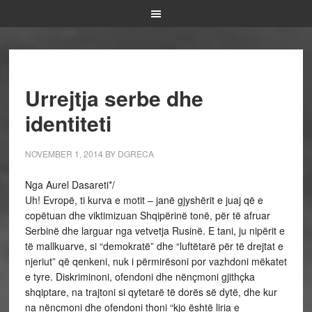
Urrejtja serbe dhe
identiteti
NOVEMBER 1, 2014
BY
DGRECA
Nga Aurel Dasareti*/
Uh! Evropë, ti kurva e motit – janë gjyshërit e juaj që e
copëtuan dhe viktimizuan Shqipërinë tonë, për të afruar
Serbinë dhe larguar nga vetvetja Rusinë. E tani, ju nipërit e
të mallkuarve, si “demokratë” dhe “luftëtarë për të drejtat e
njeriut” që qenkeni, nuk i përmirësoni por vazhdoni mëkatet
e tyre. Diskriminoni, ofendoni dhe nënçmoni gjithçka
shqiptare, na trajtoni si qytetarë të dorës së dytë, dhe kur
na nënçmoni dhe ofendoni thoni “kjo është liria e