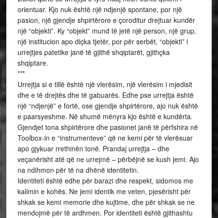
orientuar. Kjo nuk është një ndjenjë spontane, por një
pasion, një gjendje shpirtërore e çoroditur drejtuar kundër
një “objekti”. Ky “objekt” mund të jetë një person, një grup,
një institucion apo diçka tjetër, por për serbët, “objekti” i
urrejtjes patetike janë të gjithë shqiptarët, gjithçka
shqiptare.
***
Urrejtja si e tillë është një vlerësim, një vlerësim i mjedisit
dhe e të drejtës dhe të gabuarës. Edhe pse urrejtja është
një “ndjenjë” e fortë, ose gjendje shpirtërore, ajo nuk është
e paarsyeshme. Në shumë mënyra kjo është e kundërta.
Gjendjet tona shpirtërore dhe pasionet janë të përfshira në
Toolbox-in e “instrumenteve” që ne kemi për të vlerësuar
apo gjykuar rrethinën tonë. Prandaj urrejtja – dhe
veçanërisht atë që ne urrejmë – përbëjnë se kush jemi. Ajo
na ndihmon për të na dhënë identitetin.
Identiteti është edhe për barazi dhe respekt, sidomos me
kalimin e kohës. Ne jemi identik me veten, pjesërisht për
shkak se kemi memorie dhe kujtime, dhe për shkak se ne
mendojmë për të ardhmen. Por identiteti është gjithashtu