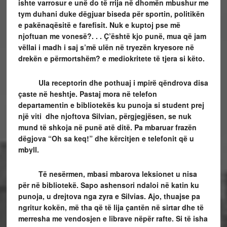
ishte varrosur e unë do të rrija në dhomën mbushur me
tym duhani duke dëgjuar biseda për sportin, politikën
e pakënaqësitë e farefisit. Nuk e kuptoj pse më
njoftuan me vonesë?. . . Ç’është kjo punë, mua që jam
vëllai i madh i saj s’më ulën në tryezën kryesore në
drekën e përmortshëm? e mediokritete të tjera si këto.
Ula receptorin dhe pothuaj i mpirë qëndrova disa
çaste në heshtje. Pastaj mora në telefon
departamentin e bibliotekës ku punoja si student prej
një viti dhe njoftova Silvian, përgjegjësen, se nuk
mund të shkoja në punë atë ditë. Pa mbaruar frazën
dëgjova “Oh sa keq!” dhe kërcitjen e telefonit që u
mbyll.
Të nesërmen, mbasi mbarova leksionet u nisa
për në bibliotekë. Sapo ashensori ndaloi në katin ku
punoja, u drejtova nga zyra e Silvias. Ajo, thuajse pa
ngritur kokën, më tha që të lija çantën në sirtar dhe të
merresha me vendosjen e librave nëpër rafte. Si të isha