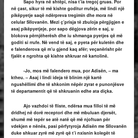
Sapo hyra në shtëpi, nisa t’ia tregoj gruas. Por
në çast, sikur të më kishte goditur rrufeja, më lindi një
pikëpyetje saqë ndërpreva tregimin dhe mora në
celular Sllovanën. Mezi ç’prisja të zbuloja përgjigjen e
asaj pikëpyetjeje, por sapo dëgjova zërin e saj, u
blokova përnjëherësh dhe iu shmanga pyetjes që më
goditi si rrufe. Në vend të saj, e pyeta për kuletën dhe
e falenderova që m’u gjend kaq afër; veçanërisht për
fjalët e ngrohta që kishte shkruar në kartolinë.
-Jo, mos më falendero mua, por Adisën, – ma
ktheu. – Asaj i lindi ideja të blinim një kartë
ngushëllimi dhe të shkonim nëpër zyrat e punonjësve
të departamentit që të shkruanin edhe ata diçka.
Ajo vazhdoi të fliste, ndërsa mua filloi të më
dridhej në dorë receptori dhe më mbuluan djersët,
shumë më tepër se atë natë që më njoftuan për
vdekjen e nënës, pasi përfytyroja Adisën me Sllovanën
duke shkuar zyrë më zyrë që t’i nxisnin kolegët të