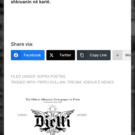
shkruanin në kartë.
Share via:
Facebook
Twitter
Copy Link
More
FILED UNDER:
SOFRA POETIKE
TAGGED WITH:
PIRRO DOLLANI
,
TREGIM
,
VDEKJA E NENES