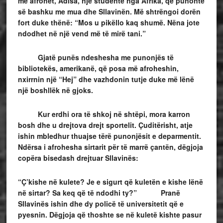
më afrohet, Adisa, një studente nga Afrika, që punonte
së bashku me mua dhe Sllavinën. Më shtrëngoi dorën
fort duke thënë: “Mos u pikëllo kaq shumë. Nëna jote
ndodhet në një vend më të mirë tani.”
Gjatë punës ndeshesha me punonjës të
bibliotekës, amerikanë, që posa më afroheshin,
nxirrnin një “Hej” dhe vazhdonin tutje duke më lënë
një boshllëk në gjoks.
Kur erdhi ora të shkoj në shtëpi, mora karron
bosh dhe u drejtova drejt sportelit. Çuditërisht, atje
ishin mbledhur thuajse tërë punonjësit e deparmentit.
Ndërsa i afrohesha sirtarit për të marrë çantën, dëgjoja
copëra bisedash drejtuar Sllavinës:
“Ç’kishe në kulete? Je e sigurt që kuletën e kishe lënë
në sirtar? Sa keq që të ndodhi ty?” Pranë
Sllavinës ishin dhe dy policë të universitetit që e
pyesnin. Dëgjoja që thoshte se në kuletë kishte pasur