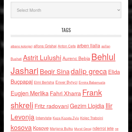
Arkiv
TAGS
arben llalla
alfons Grishaj
Anton Cefa
asllan
albano kolonjari
Behlul
Astrit Lulushi
Aurenc Bebja
Bushati
Jashari
dalip greca
Beqir Sina
Elida
Buçpapaj
Enver Bytyci
Elmi Berisha
Ermira Babamusta
Frank
Eugjen Merlika
Fahri Xharra
shkreli
Ilir
Gezim Llojdia
Fritz radovani
Levonja
Interviste
Kolec Traboini
Keze Kozeta Zylo
kosova
Kosove
nderroi jete
Marjana Bulku
ne
Murat Gecaj