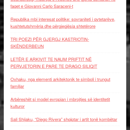
faqet e Giovanni Carlo Saraceni-t
Republika mbi interesat politike: sovraniteti i qytetarëve,
kushtetutshmëria dhe përgjegjësia shtetërore
TRI POEZI PËR GJERGJ KASTRIOTIN-
SKËNDERBEUN
LETËR E ARKIVIT TE NAUM PRIFTIT NË
PERVJETORIN E PARE TE DRAGO SILIQIT
Oxhaku, nga elementi arkitektonik te simboli i trungut
familjar
Arbëreshët si model evropian i mbrojtjes së identitetit
kulturor
Sali Shijaku, “Diego Rivera” shqiptar i artit tonë kombëtar