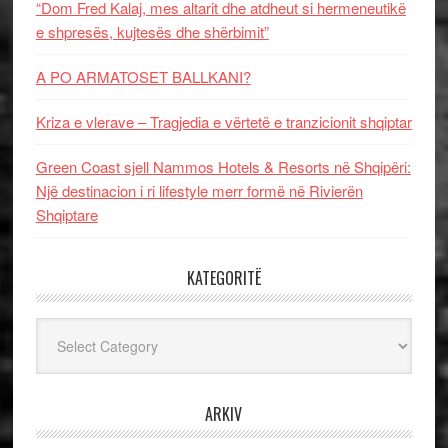
“Dom Fred Kalaj, mes altarit dhe atdheut si hermeneutikë
e shpresës, kujtesës dhe shërbimit”
A PO ARMATOSET BALLKANI?
Kriza e vlerave – Tragjedia e vërtetë e tranzicionit shqiptar
Green Coast sjell Nammos Hotels & Resorts në Shqipëri:
Një destinacion i ri lifestyle merr formë në Rivierën
Shqiptare
KATEGORITË
Kategoritë
ARKIV