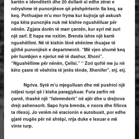
kartën e idenditetit dhe 20 dollarë si edhe zërat e
ndryshme të punonjësve që pëshpërisnin Sa keq, sa
keq. Pothuajse m’u mor fryma kur kujtoja që askush
nga këta punonjës nuk më kishte ngushëlluar për
nënën. Zgjata dorën të marr çantën, kur syri më zuri
një zarf. E hapa me nxitim. Brenda ishte një kartë
ngushëllimi. Në të kishin lënë shënime thuajse të
gjithë punonjësit e departmentit. “Më vjen shumë keq
për humbjen e njeriut më të dashur, Xhoni”.
“Ngushëllime për nënën, Çellsi.” “ Zoti qoftë me ju në
këto çaste të vështira të jetës tënde, Xhenifer”, etj. etj.
Ngriva. Sytë m’u mjegulluan dhe më pushtoi një
ndjesi turpi që i kisha paragjykuar. Futa zarfin në
çantë, thashë një “falemnderit” në ajër dhe u drejtova
drejt ashensorit. Sapo hyra brenda, e nxora dhe fillova
ta rilexoj. Jo vetëm në stacionin e autobusit, por edhe
gjatë rrugës për në shtëpi, rrija duke e lexuar e më
vinte turp.