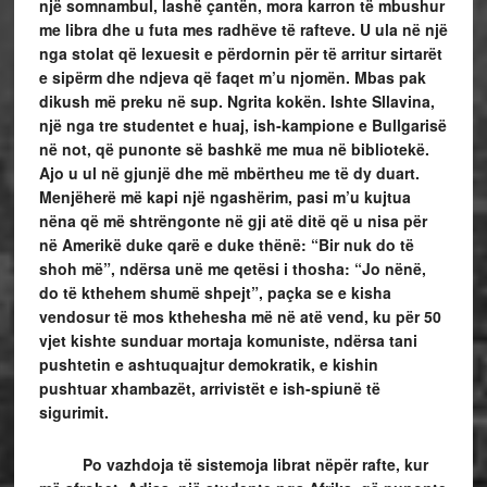
një somnambul, lashë çantën, mora karron të mbushur
me libra dhe u futa mes radhëve të rafteve. U ula në një
nga stolat që lexuesit e përdornin për të arritur sirtarët
e sipërm dhe ndjeva që faqet m’u njomën. Mbas pak
dikush më preku në sup. Ngrita kokën. Ishte Sllavina,
një nga tre studentet e huaj, ish-kampione e Bullgarisë
në not, që punonte së bashkë me mua në bibliotekë.
Ajo u ul në gjunjë dhe më mbërtheu me të dy duart.
Menjëherë më kapi një ngashërim, pasi m’u kujtua
nëna që më shtrëngonte në gji atë ditë që u nisa për
në Amerikë duke qarë e duke thënë: “Bir nuk do të
shoh më”, ndërsa unë me qetësi i thosha: “Jo nënë,
do të kthehem shumë shpejt”, paçka se e kisha
vendosur të mos kthehesha më në atë vend, ku për 50
vjet kishte sunduar mortaja komuniste, ndërsa tani
pushtetin e ashtuquajtur demokratik, e kishin
pushtuar xhambazët, arrivistët e ish-spiunë të
sigurimit.
Po vazhdoja të sistemoja librat nëpër rafte, kur