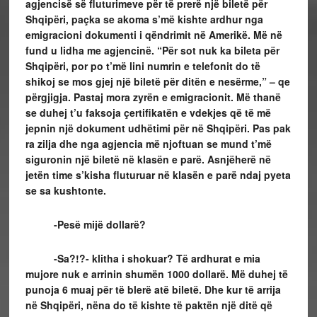
agjencisë së fluturimeve për të prerë një biletë për
Shqipëri, paçka se akoma s’më kishte ardhur nga
emigracioni dokumenti i qëndrimit në Amerikë. Më në
fund u lidha me agjencinë. “Për sot nuk ka bileta për
Shqipëri, por po t’më lini numrin e telefonit do të
shikoj se mos gjej një biletë për ditën e nesërme,” – qe
përgjigja. Pastaj mora zyrën e emigracionit. Më thanë
se duhej t’u faksoja çertifikatën e vdekjes që të më
jepnin një dokument udhëtimi për në Shqipëri. Pas pak
ra zilja dhe nga agjencia më njoftuan se mund t’më
siguronin një biletë në klasën e parë. Asnjëherë në
jetën time s’kisha fluturuar në klasën e parë ndaj pyeta
se sa kushtonte.
-Pesë mijë dollarë?
-Sa?!?- klitha i shokuar? Të ardhurat e mia
mujore nuk e arrinin shumën 1000 dollarë. Më duhej të
punoja 6 muaj për të blerë atë biletë. Dhe kur të arrija
në Shqipëri, nëna do të kishte të paktën një ditë që