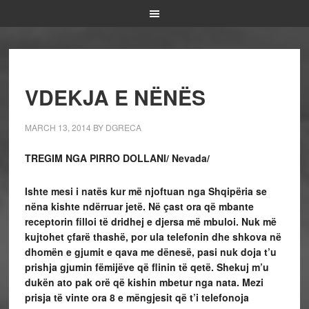
VDEKJA E NËNËS
MARCH 13, 2014
BY
DGRECA
TREGIM
NGA PIRRO DOLLANI/ Nevada/
Ishte mesi i natës kur më njoftuan nga Shqipëria se
nëna kishte ndërruar jetë. Në çast ora
q
ë mbante
receptorin filloi të dridhej e djersa më mbuloi. Nuk më
kujtohet çfarë thashë, por ula telefonin dhe shkova në
dhomën e gjumit e qava me dënesë, pasi nuk doja t’u
prishja gjumin fëmijëve që flinin të qetë. Shekuj m’u
dukën ato pak orë që kishin mbetur nga nata. Mezi
prisja të vinte ora 8 e mëngjesit që t’i telefonoja