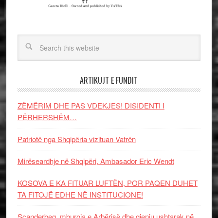
ARTIKUJT E FUNDIT
ZËMËRIM DHE PAS VDEKJES! DISIDENTI I
PËRHERSHËM…
Patriotë nga Shqipëria vizituan Vatrën
Mirëseardhje në Shqipëri, Ambasador Eric Wendt
KOSOVA E KA FITUAR LUFTËN, POR PAQEN DUHET
TA FITOJË EDHE NË INSTITUCIONE!
Scanderbeg, mburoja e Arbërisë dhe gjeniu ushtarak në