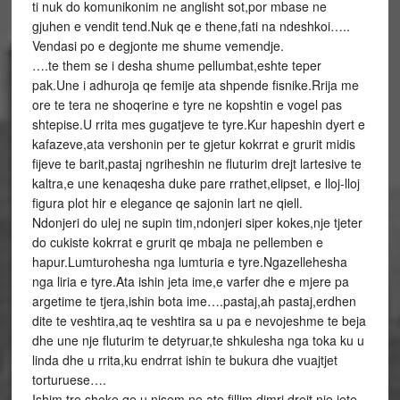
ti nuk do komunikonim ne anglisht sot,por mbase ne
gjuhen e vendit tend.Nuk qe e thene,fati na ndeshkoi…..
Vendasi po e degjonte me shume vemendje.
….te them se i desha shume pellumbat,eshte teper
pak.Une i adhuroja qe femije ata shpende fisnike.Rrija me
ore te tera ne shoqerine e tyre ne kopshtin e vogel pas
shtepise.U rrita mes gugatjeve te tyre.Kur hapeshin dyert e
kafazeve,ata vershonin per te gjetur kokrrat e grurit midis
fijeve te barit,pastaj ngriheshin ne fluturim drejt lartesive te
kaltra,e une kenaqesha duke pare rrathet,elipset, e lloj-lloj
figura plot hir e elegance qe sajonin lart ne qiell.
Ndonjeri do ulej ne supin tim,ndonjeri siper kokes,nje tjeter
do cukiste kokrrat e grurit qe mbaja ne pellemben e
hapur.Lumturohesha nga lumturia e tyre.Ngazellehesha
nga liria e tyre.Ata ishin jeta ime,e varfer dhe e mjere pa
argetime te tjera,ishin bota ime….pastaj,ah pastaj,erdhen
dite te veshtira,aq te veshtira sa u pa e nevojeshme te beja
dhe une nje fluturim te detyruar,te shkulesha nga toka ku u
linda dhe u rrita,ku endrrat ishin te bukura dhe vuajtjet
torturuese….
Ishim tre shoke qe u nisem ne ate fillim dimri drejt nje jete