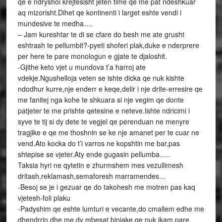
qe e ndryshoi krejtesisht jeten time qe me pat ndeshkuar
aq mizorisht.Dihet qe kontinenti i larget eshte vendi i
mundesive te medha….
– Jam kureshtar te di se cfare do besh me ate grusht
eshtrash te pellumbit?-pyeti shoferi plak,duke e nderprere
per here te pare monologun e gjate te djaloshit.
-Gjithe keto vjet u mundova t’a harroj ate
vdekje.Ngushelloja veten se ishte dicka qe nuk kishte
ndodhur kurre,nje enderr e keqe,delir i nje drite-erresire qe
me fanitej nga kohe te shkuara si nje vegim qe donte
patjeter te me prishte qetesine e neteve.Ishte ndricimi i
syve te tij si dy dete te vegjel qe perenduan ne menyre
tragjike e qe me thoshnin se ke nje amanet per te cuar ne
vend.Ato kocka do t’i varros ne kopshtin me bar,pas
shtepise se vjeter.Aty ende gugasin pellumba…..
Taksia hyri ne qytetin e zhurmshem mes vezullimesh
dritash,reklamash,semaforesh marramendes…
-Besoj se je i gezuar qe do takohesh me motren pas kaq
vjetesh-foli plaku
-Padyshim qe eshte lumturi e vecante,do cmallem edhe me
dhendrrin dhe me dy mbesat binjake qe nuk ikam pare