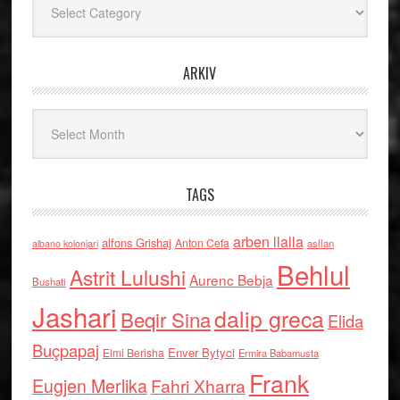
ARKIV
Arkiv
TAGS
arben llalla
alfons Grishaj
Anton Cefa
asllan
albano kolonjari
Behlul
Astrit Lulushi
Aurenc Bebja
Bushati
Jashari
dalip greca
Beqir Sina
Elida
Buçpapaj
Enver Bytyci
Elmi Berisha
Ermira Babamusta
Frank
Eugjen Merlika
Fahri Xharra