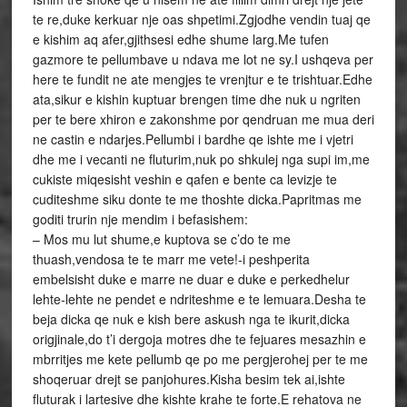
te re,duke kerkuar nje oas shpetimi.Zgjodhe vendin tuaj qe
e kishim aq afer,gjithsesi edhe shume larg.Me tufen
gazmore te pellumbave u ndava me lot ne sy.I ushqeva per
here te fundit ne ate mengjes te vrenjtur e te trishtuar.Edhe
ata,sikur e kishin kuptuar brengen time dhe nuk u ngriten
per te bere xhiron e zakonshme por qendruan me mua deri
ne castin e ndarjes.Pellumbi i bardhe qe ishte me i vjetri
dhe me i vecanti ne fluturim,nuk po shkulej nga supi im,me
cukiste miqesisht veshin e qafen e bente ca levizje te
cuditeshme siku donte te me thoshte dicka.Papritmas me
goditi trurin nje mendim i befasishem:
– Mos mu lut shume,e kuptova se c’do te me
thuash,vendosa te te marr me vete!-i peshperita
embelsisht duke e marre ne duar e duke e perkedhelur
lehte-lehte ne pendet e ndriteshme e te lemuara.Desha te
beja dicka qe nuk e kish bere askush nga te ikurit,dicka
origjinale,do t’i dergoja motres dhe te fejuares mesazhin e
mbrritjes me kete pellumb qe po me pergjerohej per te me
shoqeruar drejt se panjohures.Kisha besim tek ai,ishte
fluturak i lartesive dhe kishte krahe te forte.E rehatova ne