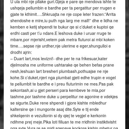
U ula mbi nje pllake guri.Gjeja e pare qe mendova ishte te
ushqeja pellumbin e bardhe per ta pergatitur per rrugen e
gjate te kthimit….Shkruajta ne nje cope leter frazen:”Arrita
shendoshe e mire,iu puth nga larg me mall!” dhe e lidha ne
kemben e ketij shpendi te bukur qe si c’duket e kuptoi qe
erdhi casti per t’u ndare.E leshova duke i uruar rruge te
mbare,por mjerisht,vetem pak metra fluturoi ai mbi koken
time….sepse nje urdher,nje ulerime e eger,shungulloi e
drodhi ajrin:
– Duart lart,mos levizni!- dhe per te na frikesuar,kater
djelmosha me uniforme ushtarake qe behen befas prane
nesh,leshuan lart bresheri plumbash,pothuajse ne nje
kohe.Si c’duket,njeri nga plumbat gjeti edhe trupin e vogel
te pellumbit te bardhe e i preu fluturimin ne mes.Pas pak
sekontash,ai u gjet perseri para kembeve te mia,por
tashme,por tashme duke u perpelitur ne agonine e vdekjes
se sigurte.Duke rene shpendi i gjore kishte mbledhur
kaltersine qe i mungonte asaj dite.Syte e tij ende
shkelqenin e vezullonin si dy qiej te vegjel e kerkonin
ndihme prej meje.Pika loti filluan te me rridhnin instiktivisht
nga syte.Vura re se midi sqepave kockore kishin mbetur pa