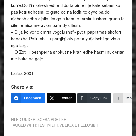
kurre.Do t’i njohesh edhe ti,do ta pime nje kafe sebashku
pas ketij udhetimi te gjate qe na lodhi te dyve,pa do
njohesh edhe djalin tim qe e kam te mrekullushem,gruan,te
cilen e nisa me avion para dy ditesh.
– Si ja ke vene emrin vogelushit?- pyeti papritmas shoferi
babaxha-Pellumb.- u pergjigj aty per aty djaloshi qe vinte
nga larg.
– O Zot!- i peshperita shokut ne krah-edhe hasmi nuk vritet
me buke ne goje.
Larisa 2001
Share via:
Facebook
Twitter
Copy Link
More
FILED UNDER:
SOFRA POETIKE
TAGGED WITH:
FESTIM LITI
,
VDEKJA E PELLUMBIT