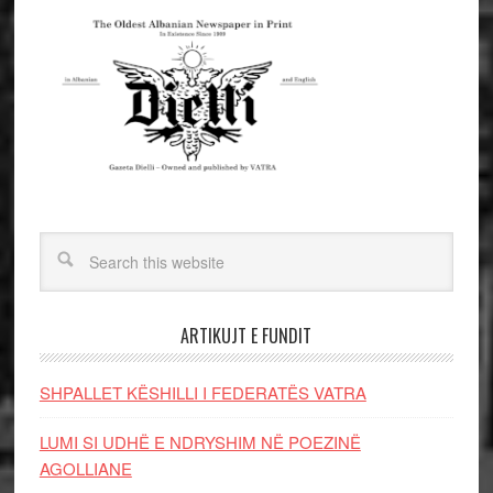
ARTIKUJT E FUNDIT
SHPALLET KËSHILLI I FEDERATËS VATRA
LUMI SI UDHË E NDRYSHIM NË POEZINË
AGOLLIANE