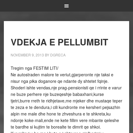
VDEKJA E PELLUMBIT
NOVEMBER 9, 2013
BY
DGRECA
Tregim nga FESTIM LITI/
Ne autostraden malore te veriut,gjarperonte nje taksi e
nisur nga pika doganore qe ndante dy shtetet fqinje.
Shoderi ishte vendas,nje prag-pensionisti qe i rrinte e varur
ne buze perhere nje buzeqeshje babaxhani,kurse
tjetri,burre rreth te ridhjetave,me mjeker dhe mustaqe teper
te zeza e te dendura,i cili kundronte me kersheri pejsazhin
alpin me male dhe hone te zhveshura e te shkreta,ku
ndonje koke-mali,ende ne kete fillim vere mbante qeleshe
te bardhe si kujtim te borealte te dimrit qe shkoi.