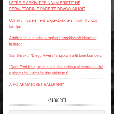
LETËR E ARKIVIT TE NAUM PRIFTIT NË
PERVJETORIN E PARE TE DRAGO SILIQIT
Oxhaku, nga elementi arkitektonik te simboli i trungut
familjar
Arbëreshët si model evropian i mbrojtjes së identitetit
kulturor
Sali Shijaku, “Diego Rivera” shqiptar i artit tonë kombëtar
“Dom Fred Kalaj, mes altarit dhe atdheut si hermeneutikë
e shpresës, kujtesës dhe shërbimit”
A PO ARMATOSET BALLKANI?
KATEGORITË
Kategoritë