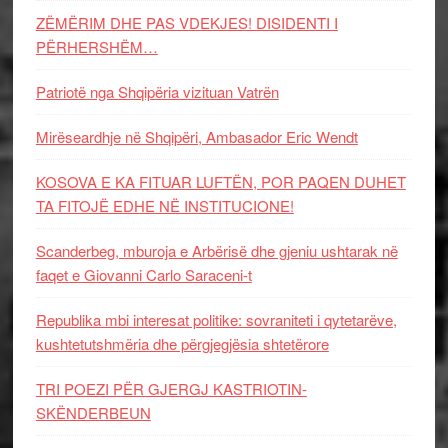
ZËMËRIM DHE PAS VDEKJES! DISIDENTI I
PËRHERSHËM…
Patriotë nga Shqipëria vizituan Vatrën
Mirëseardhje në Shqipëri, Ambasador Eric Wendt
KOSOVA E KA FITUAR LUFTËN, POR PAQEN DUHET
TA FITOJË EDHE NË INSTITUCIONE!
Scanderbeg, mburoja e Arbërisë dhe gjeniu ushtarak në
faqet e Giovanni Carlo Saraceni-t
Republika mbi interesat politike: sovraniteti i qytetarëve,
kushtetutshmëria dhe përgjegjësia shtetërore
TRI POEZI PËR GJERGJ KASTRIOTIN-
SKËNDERBEUN