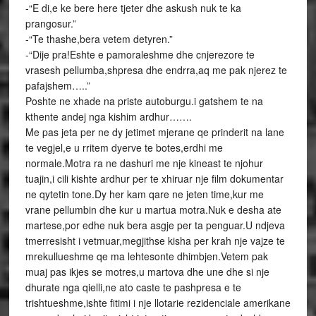
-“E di,e ke bere here tjeter dhe askush nuk te ka
prangosur.”
-“Te thashe,bera vetem detyren.”
-“Dije pra!Eshte e pamoraleshme dhe cnjerezore te
vrasesh pellumba,shpresa dhe endrra,aq me pak njerez te
pafajshem…..”
Poshte ne xhade na priste autoburgu.i gatshem te na
kthente andej nga kishim ardhur…….
Me pas jeta per ne dy jetimet mjerane qe prinderit na lane
te vegjel,e u rritem dyerve te botes,erdhi me
normale.Motra ra ne dashuri me nje kineast te njohur
tuajin,i cili kishte ardhur per te xhiruar nje film dokumentar
ne qytetin tone.Dy her kam qare ne jeten time,kur me
vrane pellumbin dhe kur u martua motra.Nuk e desha ate
martese,por edhe nuk bera asgje per ta penguar.U ndjeva
tmerresisht i vetmuar,megjithse kisha per krah nje vajze te
mrekullueshme qe ma lehtesonte dhimbjen.Vetem pak
muaj pas ikjes se motres,u martova dhe une dhe si nje
dhurate nga qielli,ne ato caste te pashpresa e te
trishtueshme,ishte fitimi i nje llotarie rezidenciale amerikane