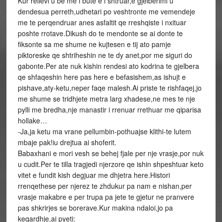
Kur relievi u be me i bute e i shtruar,e gjelberimi u
dendesua perreth,udhetari po veshtronte me vemendeje
me te perqendruar anes asfaltit qe rreshqiste i nxituar
poshte rrotave.Dikush do te mendonte se ai donte te
fiksonte sa me shume ne kujtesen e tij ato pamje
piktoreske qe shtriheshin ne te dy anet,por me siguri do
gabonte.Per ate nuk kishin rendesi ato kodrina te gjelbera
qe shfaqeshin here pas here e befasishem,as ishujt e
pishave,aty-ketu,neper faqe malesh.Ai priste te rishfaqej,jo
me shume se tridhjete metra larg xhadese,ne mes te nje
pylli me bredha,nje manastir i rrenuar rrethuar me qiparisa
hollake…
-Ja,ja ketu ma vrane pellumbin-pothuajse klithi-te lutem
mbaje pak!iu drejtua ai shoferit.
Babaxhani e mori vesh se behej fjale per nje vrasje,por nuk
u cudit.Per te tilla tragjedi njerzore qe ishin shpeshtuar keto
vitet e fundit kish degjuar me dhjetra here.Histori
rrenqethese per njerez te zhdukur pa nam e nishan,per
vrasje makabre e per trupa pa jete te gjetur ne pranvere
pas shkrirjes se borerave.Kur makina ndaloi,jo pa
keqardhje,ai pyeti: