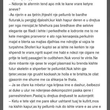
– Ndonje te afermin tend apo mik te kane vrare ketyre
aneve?
-As njerin e as tjetrin,thjesht nje pellumb te bardhe
fluturak,iu pergjigj djaloshi,kur kish hapur deren e u drejtua
per nga rrenojat,te fshehura pas bredhave dhe selvive
elegante qe flladi i lehte i perkedhelte e lodronte me to ne
kete mengjes pranveror e ato nga kenaqesia,perkulnin
majat e blerta sa majtas djathtas me ndrojtje si vajza te
turpshme.Shoferi kur kuptoi se ai ishte ne kerkim te nje
shpendi te vrare,ngriti supet me habi e ndezi nje cigare ne
pritje te ketij pasagjeri te cuditshem.Nuk vonoi te vinte.Ne
dore mbante nje qese te vogel plasmasi ku brenda kishte
futur skeletin e shperber te pellumbit.Nuk ishin gje
tjeter,vecse nje grusht kockash,te holla e te brishta,te cilat
gjasonin me shume me ca shkarpa te thata.
– Ja se cfare ka mbetur nga krijesa ime e dashur,-belbezoi
ai duke u ulur ne ndenjese-dekompozimi paska qene i
pameshirshem.Pastaj iu drejtua drejtuesit te automjetit:
– Ketu e tete vjet me pare sikur ushtaret tuaj te kufirit,mos
na kishin kapur,as ky pellumb nuk do ishte vrare e as une e