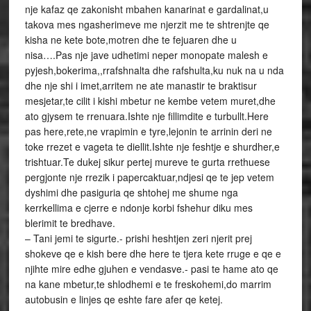
nje kafaz qe zakonisht mbahen kanarinat e gardalinat,u
takova mes ngasherimeve me njerzit me te shtrenjte qe
kisha ne kete bote,motren dhe te fejuaren dhe u
nisa….Pas nje jave udhetimi neper monopate malesh e
pyjesh,bokerima,,rrafshnalta dhe rafshulta,ku nuk na u nda
dhe nje shi i imet,arritem ne ate manastir te braktisur
mesjetar,te cilit i kishi mbetur ne kembe vetem muret,dhe
ato gjysem te rrenuara.Ishte nje fillimdite e turbullt.Here
pas here,rete,ne vrapimin e tyre,lejonin te arrinin deri ne
toke rrezet e vageta te diellit.Ishte nje feshtje e shurdher,e
trishtuar.Te dukej sikur pertej mureve te gurta rrethuese
pergjonte nje rrezik i papercaktuar,ndjesi qe te jep vetem
dyshimi dhe pasiguria qe shtohej me shume nga
kerrkellima e cjerre e ndonje korbi fshehur diku mes
blerimit te bredhave.
– Tani jemi te sigurte.- prishi heshtjen zeri njerit prej
shokeve qe e kish bere dhe here te tjera kete rruge e qe e
njihte mire edhe gjuhen e vendasve.- pasi te hame ato qe
na kane mbetur,te shlodhemi e te freskohemi,do marrim
autobusin e linjes qe eshte fare afer qe ketej.