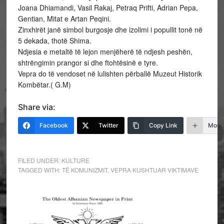
Joana Dhiamandi, Vasil Rakaj, Petraq Prifti, Adrian Pepa,
Gentian, Mitat e Artan Peqini.
Zinxhirët janë simbol burgosje dhe izolimi i popullit tonë në
5 dekada, thotë Shima.
Ndjesia e metaltë të lejon menjëherë të ndjesh peshën,
shtrëngimin prangor si dhe ftohtësinë e tyre.
Vepra do të vendoset në lulishten përballë Muzeut Historik
Kombëtar.( G.M)
Share via:
Facebook
Twitter
Copy Link
More
FILED UNDER:
KULTURE
TAGGED WITH:
TË KOMUNIZMIT
,
VEPRA KUSHTUAR VIKTIMAVE