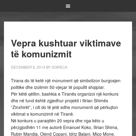
Vepra kushtuar viktimave
të komunizmit
DECEMBER 6, 2014
BY
DGRECA
Tirana do të ketë një monument që simbolizon burgosjen
politike dhe izolimin 50-vjeçar të popullit shqiptar.
Për këtë qëllim, bashkia e Tiranës organizoi një konkurs
dhe në fund është zgjedhur projekti i Ilirian Shimës
“Zinxhirët”, i cili do të jetë edhe monumenti që përkujton
viktimat e komunizimit në Tiranë.
Në konkurs u paraqitën 20 vepra dhe nga këto u
përzgjodhën 11 me autorë Emanuel Koko, Ilirian Shima,
Rubin Mandia, Olend Çopani, Idriz Balani, Miço Mone,