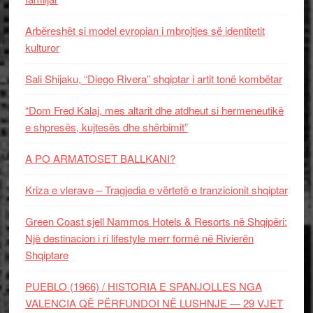
Arbëreshët si model evropian i mbrojtjes së identitetit
kulturor
Sali Shijaku, “Diego Rivera” shqiptar i artit tonë kombëtar
“Dom Fred Kalaj, mes altarit dhe atdheut si hermeneutikë
e shpresës, kujtesës dhe shërbimit”
A PO ARMATOSET BALLKANI?
Kriza e vlerave – Tragjedia e vërtetë e tranzicionit shqiptar
Green Coast sjell Nammos Hotels & Resorts në Shqipëri:
Një destinacion i ri lifestyle merr formë në Rivierën
Shqiptare
PUEBLO (1966) / HISTORIA E SPANJOLLES NGA
VALENCIA QË PËRFUNDOI NË LUSHNJE — 29 VJET