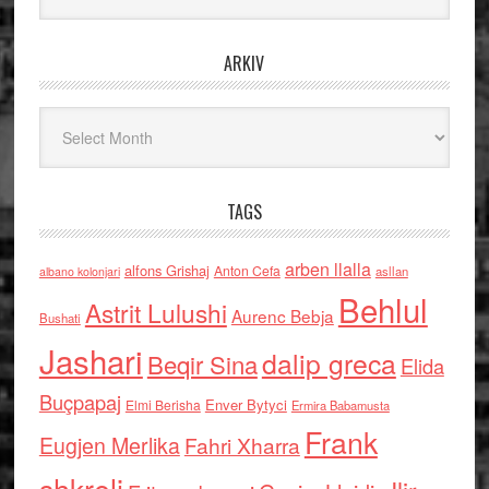
ARKIV
Arkiv
TAGS
arben llalla
alfons Grishaj
Anton Cefa
asllan
albano kolonjari
Behlul
Astrit Lulushi
Aurenc Bebja
Bushati
Jashari
dalip greca
Beqir Sina
Elida
Buçpapaj
Enver Bytyci
Elmi Berisha
Ermira Babamusta
Frank
Eugjen Merlika
Fahri Xharra
shkreli