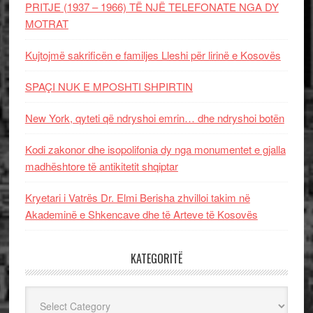
PRITJE (1937 – 1966) TË NJË TELEFONATE NGA DY
MOTRAT
Kujtojmë sakrificën e familjes Lleshi për lirinë e Kosovës
SPAÇI NUK E MPOSHTI SHPIRTIN
New York, qyteti që ndryshoi emrin… dhe ndryshoi botën
Kodi zakonor dhe isopolifonia dy nga monumentet e gjalla
madhështore të antikitetit shqiptar
Kryetari i Vatrës Dr. Elmi Berisha zhvilloi takim në
Akademinë e Shkencave dhe të Arteve të Kosovës
KATEGORITË
Kategoritë