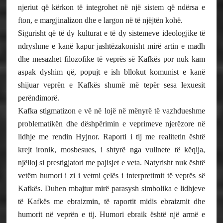
njeriut që kërkon të integrohet në një sistem që ndërsa e
fton, e margjinalizon dhe e largon në të njëjtën kohë.
Sigurisht që të dy kulturat e të dy sistemeve ideologjike të
ndryshme e kanë kapur jashtëzakonisht mirë artin e madh
dhe mesazhet filozofike të veprës së Kafkës por nuk kam
aspak dyshim që, popujt e ish bllokut komunist e kanë
shijuar veprën e Kafkës shumë më tepër sesa lexuesit
perëndimorë.
Kafka stigmatizon e vë në lojë në mënyrë të vazhdueshme
problematikën dhe dëshpërimin e veprimeve njerëzore në
lidhje me rendin Hyjnor. Raporti i tij me realitetin është
krejt ironik, mosbesues, i shtyrë nga vullnete të këqija,
njëlloj si prestigjatori me pajisjet e veta. Natyrisht nuk është
vetëm humori i zi i vetmi çelës i interpretimit të veprës së
Kafkës. Duhen mbajtur mirë parasysh simbolika e lidhjeve
të Kafkës me ebraizmin, të raportit midis ebraizmit dhe
humorit në veprën e tij. Humori ebraik është një armë e