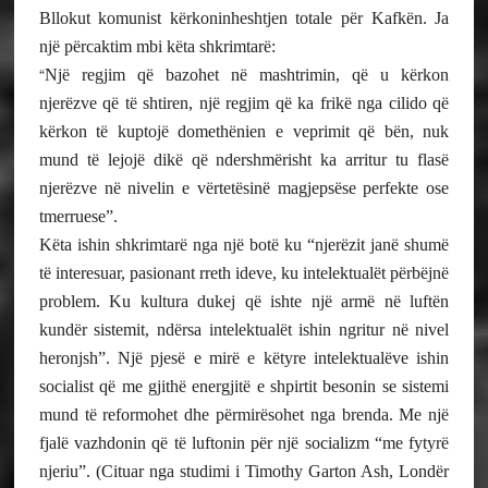
Bllokut komunist kërkoninheshtjen totale për Kafkën. Ja
një përcaktim mbi këta shkrimtarë:
“
Një regjim që bazohet në mashtrimin, që u kërkon
njerëzve që të shtiren, një regjim që ka frikë nga cilido që
kërkon të kuptojë domethënien e veprimit që bën, nuk
mund të lejojë dikë që ndershmërisht ka arritur tu flasë
njerëzve në nivelin e vërtetësinë magjepsëse perfekte ose
tmerruese”.
Këta ishin shkrimtarë nga një botë ku “njerëzit janë shumë
të interesuar, pasionant rreth ideve, ku intelektualët përbëjnë
problem. Ku kultura dukej që ishte një armë në luftën
kundër sistemit, ndërsa intelektualët ishin ngritur në nivel
heronjsh”. Një pjesë e mirë e këtyre intelektualëve ishin
socialist që me gjithë energjitë e shpirtit besonin se sistemi
mund të reformohet dhe përmirësohet nga brenda. Me një
fjalë vazhdonin që të luftonin për një socializm “me fytyrë
njeriu”. (Cituar nga studimi i Timothy Garton Ash, Londër