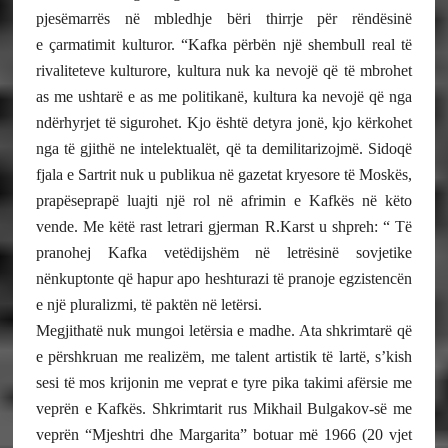
pjesëmarrës në mbledhje bëri thirrje për rëndësinë
e çarmatimit kulturor. “Kafka përbën një shembull real të
rivaliteteve kulturore, kultura nuk ka nevojë që të mbrohet
as me ushtarë e as me politikanë, kultura ka nevojë që nga
ndërhyrjet të sigurohet. Kjo është detyra jonë, kjo kërkohet
nga të gjithë ne intelektualët, që ta demilitarizojmë. Sidoqë
fjala e Sartrit nuk u publikua në gazetat kryesore të Moskës,
prapëseprapë luajti një rol në afrimin e Kafkës në këto
vende. Me këtë rast letrari gjerman R.Karst u shpreh: “ Të
pranohej Kafka vetëdijshëm në letrësinë sovjetike
nënkuptonte që hapur apo heshturazi të pranoje egzistencën
e një pluralizmi, të paktën në letërsi.
Megjithatë nuk mungoi letërsia e madhe. Ata shkrimtarë që
e përshkruan me realizëm, me talent artistik të lartë, s’kish
sesi të mos krijonin me veprat e tyre pika takimi afërsie me
veprën e Kafkës. Shkrimtarit rus Mikhail Bulgakov-së me
veprën “Mjeshtri dhe Margarita” botuar më 1966 (20 vjet