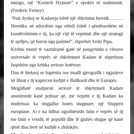
muzgu, një “Komedi Hyjnore” e epokës së stalinizmit.
(Frederic Ferney)
“
Nuk dyshoj se Kadareja është një shkrimtar heretik………
Heretiku në ndryshim nga rebeli është i qëndrueshëm në
kundërshtimin e tij, ka një vijë të veprimit dhe një strategji
të sjelljes, që buron nga parimet”, shprehet Arshi Pipa.
Kështu mund të vazhdojmë gjatë në pasqyrimin e vlerave
universale të veprës së shkrimtarit Kadare të shprehura
fuqishëm nga kritika serioze botërore.
Dua të theksoj se hapësira ose trualli gjeografik i ngjarjeve
në librat e tij kapërcen kufijtë e Ballkanit dhe të Europës.
Megjithatë studjuesit seriozë të shkrimtarit Kadare
unanimisht kanë pohuar që, me veprën e tij Kadare ka
rindërtuar, ka ringjallur botën shqiptare, një Shqipëri
europiane. Ai e ka lidhur ngushtësisht fatin e veprës së tij
me fatin e vendit, të popullit dhe të gjuhës shqipe që kanë
qënë disa herë në kufijtë e zhdukjes.