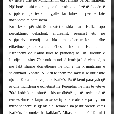
dy herë i tillë në komunizmin ekstremisht barbar shqiptar.
Një botë ankthi e paranoje e futur në çdo qelizë të shoqërisë
shqiptare, një teatër i gjallë ku luheshin përditë fate
individësh të pafajshëm.
Kur lexon për shtatë mëkatet e shkrimtarit Kafka, apo
përcaktimet dekadent, antirealist, pesimist etj, ne
shqiptarëve mendja na shkon menjëher te kritikat dhe
etiketimet që në diktaturë i bëheshin shkrimtarit Kadare.
Kur themi që Kafka filloi të pranohej në ish Bllokun e
Lindjes në vitet 70të nuk mund të lemë jashtë vëmendjes
një fakt shumë domethënës në lidhje me krijimtarinë e
shkrimtarit Kadare. Nuk di të them me saktësi se kur është
njohur Kadare me veprën e Kafkës. Po të kemi parasysh që
iu dha mundësia e udhëtimit në Perëndim në mes të viteve
70të kohë kur tashmë e kishte dhënë një të tretën më të
rëndësishme të krijimtarisë së tij letrare atëhere pa ngurim
mund të themi se gjenia e tij letrare e ka pasur brenda vetes
Kafkën, “kompleksin kafkian”. Mbas botimit të “Dimri i