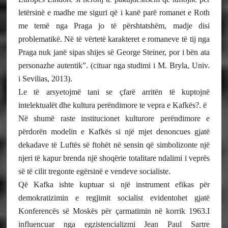
letërsinë e madhe me siguri që i kanë parë romanet e Roth
me temë nga Praga jo të përshtatshëm, madje disi
problematikë. Në të vërtetë karakteret e romaneve të tij nga
Praga nuk janë sipas shijes së George Steiner, por i bën ata
personazhe autentik”. (cituar nga studimi i M. Bryla, Univ.
i Sevilias, 2013).
Le të arsyetojmë tani se çfarë arritën të kuptojnë
intelektualët dhe kultura perëndimore te vepra e Kafkës?. ë
Në shumë raste institucionet kulturore perëndimore e
përdorën modelin e Kafkës si një mjet denoncues gjatë
dekadave të Luftës së ftohët në sensin që simbolizonte një
njeri të kapur brenda një shoqërie totalitare ndalimi i veprës
së të cilit tregonte egërsinë e vendeve socialiste.
Që Kafka ishte kuptuar si një instrument efikas për
demokratizimin e regjimit socialist evidentohet gjatë
Konferencës së Moskës për çarmatimin në korrik 1963.I
influencuar nga egzistencializmi Jean Paul Sartre