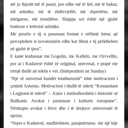
atë jo thjesht më të pasur, por edhe më të lirë, më të bukur,
më artistike, më të zhdërvjellët, më shprehëse, më
intriguese, më tronditëse. Shqipja sot është një gjuhë
botërore e letërsisë artistike.
Me prozën e tij u pasuruan format e rrëfimit letrar, që
perceptohen si novatorizëm edhe kur librat e tij përkthehen
në gjuhë të tjera”.
E kanë krahasuar me Gogolin, me Kafkën, me Orvvellin,
por ai i Kadaresë është zë origjinal, universal, e prapë me
rrënjë thellë në tokën e vet. (Independent on Sunday)
“
Një zë universal kundër totalitarizmit” ishte motivacioni i
çmimit Asturias. Motivacioni i titullit të nderit “Komandant
i Legjionit të nderit” – Autor i mrekullueshëm i historisë së
Ballkanit. Avokat i pasionuar i kulturës europiane”.
Nënkupto avokat i lirive dhe i të drejtave unisversale të
njeriut.
“
Vepra e Kadaresë, madhështore, parajmëruese, me një hije