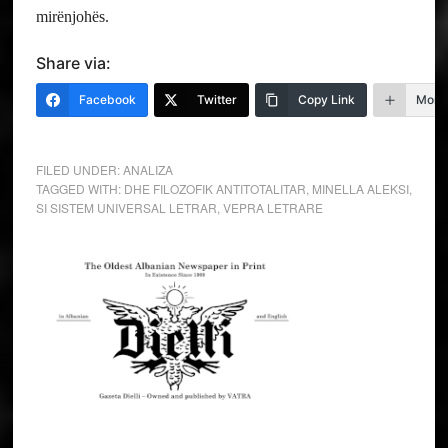
mirënjohës.
Share via:
Facebook
Twitter
Copy Link
More
FILED UNDER:
ANALIZA
TAGGED WITH:
DHE FILOZOFIK ANTITOTALITAR
,
MINELLA ALEKSI
,
SI SISTEM UNIVERSAL LETRAR
,
VEPRA LETRARE