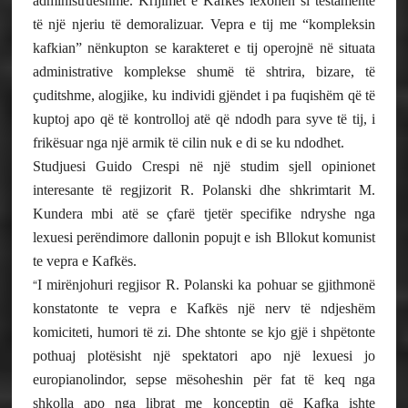
administrueshme. Krijimet e Kafkës lexohen si testamente
të një njeriu të demoralizuar. Vepra e tij me “kompleksin
kafkian” nënkupton se karakteret e tij operojnë në situata
administrative komplekse shumë të shtrira, bizare, të
çuditshme, alogjike, ku individi gjëndet i pa fuqishëm që të
kuptoj apo që të kontrolloj atë që ndodh para syve të tij, i
frikësuar nga një armik të cilin nuk e di se ku ndodhet.
Studjuesi Guido Crespi në një studim sjell opinionet
interesante të regjizorit R. Polanski dhe shkrimtarit M.
Kundera mbi atë se çfarë tjetër specifike ndryshe nga
lexuesi perëndimore dallonin popujt e ish Bllokut komunist
te vepra e Kafkës.
“
I mirënjohuri regjisor R. Polanski ka pohuar se gjithmonë
konstatonte te vepra e Kafkës një nerv të ndjeshëm
komiciteti, humori të zi. Dhe shtonte se kjo gjë i shpëtonte
pothuaj plotësisht një spektatori apo një lexuesi jo
europianolindor, sepse mësoheshin për fat të keq nga
shkolla apo nga librat me konceptin që Kafka ishte