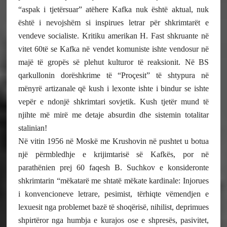
“aspak i tjetërsuar” atëhere Kafka nuk është aktual, nuk
është i nevojshëm si inspirues letrar për shkrimtarët e
vendeve socialiste. Kritiku amerikan H. Fast shkruante në
vitet 60të se Kafka në vendet komuniste ishte vendosur në
majë të gropës së plehut kulturor të reaksionit. Në BS
qarkullonin dorëshkrime të “Proçesit” të shtypura në
mënyrë artizanale që kush i lexonte ishte i bindur se ishte
vepër e ndonjë shkrimtari sovjetik. Kush tjetër mund të
njihte më mirë me detaje absurdin dhe sistemin totalitar
stalinian!
Në vitin 1956 në Moskë me Krushovin në pushtet u botua
një përmbledhje e krijimtarisë së Kafkës, por në
parathënien prej 60 faqesh B. Suchkov e konsideronte
shkrimtarin “mëkatarë me shtatë mëkate kardinale: Injorues
i konvencioneve letrare, pesimist, tërhiqte vëmendjen e
lexuesit nga problemet bazë të shoqërisë, nihilist, deprimues
shpirtëror nga humbja e kurajos ose e shpresës, pasivitet,