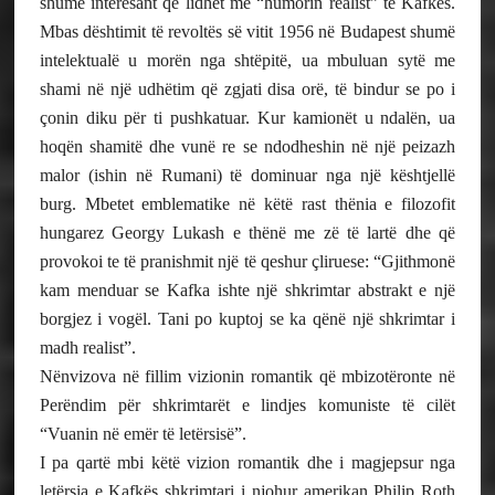
shumë interesant që lidhet me “humorin realist” të Kafkës.
Mbas dështimit të revoltës së vitit 1956 në Budapest shumë
intelektualë u morën nga shtëpitë, ua mbuluan sytë me
shami në një udhëtim që zgjati disa orë, të bindur se po i
çonin diku për ti pushkatuar. Kur kamionët u ndalën, ua
hoqën shamitë dhe vunë re se ndodheshin në një peizazh
malor (ishin në Rumani) të dominuar nga një kështjellë
burg. Mbetet emblematike në këtë rast thënia e filozofit
hungarez Georgy Lukash e thënë me zë të lartë dhe që
provokoi te të pranishmit një të qeshur çliruese: “Gjithmonë
kam menduar se Kafka ishte një shkrimtar abstrakt e një
borgjez i vogël. Tani po kuptoj se ka qënë një shkrimtar i
madh realist”.
Nënvizova në fillim vizionin romantik që mbizotëronte në
Perëndim për shkrimtarët e lindjes komuniste të cilët
“Vuanin në emër të letërsisë”.
I pa qartë mbi këtë vizion romantik dhe i magjepsur nga
letërsia e Kafkës shkrimtari i njohur amerikan Philip Roth