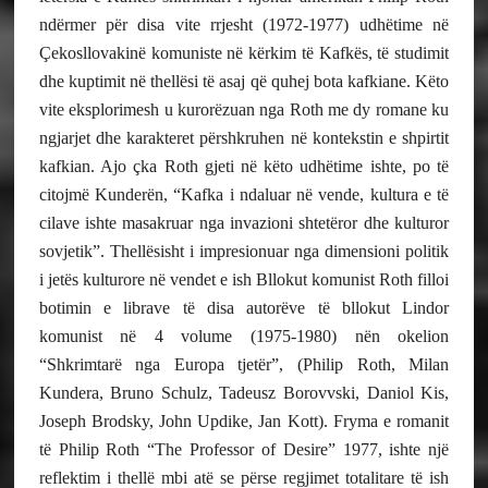
ndërmer për disa vite rrjesht (1972-1977) udhëtime në
Çekosllovakinë komuniste në kërkim të Kafkës, të studimit
dhe kuptimit në thellësi të asaj që quhej bota kafkiane. Këto
vite eksplorimesh u kurorëzuan nga Roth me dy romane ku
ngjarjet dhe karakteret përshkruhen në kontekstin e shpirtit
kafkian. Ajo çka Roth gjeti në këto udhëtime ishte, po të
citojmë Kunderën, “Kafka i ndaluar në vende, kultura e të
cilave ishte masakruar nga invazioni shtetëror dhe kulturor
sovjetik”. Thellësisht i impresionuar nga dimensioni politik
i jetës kulturore në vendet e ish Bllokut komunist Roth filloi
botimin e librave të disa autorëve të bllokut Lindor
komunist në 4 volume (1975-1980) nën okelion
“Shkrimtarë nga Europa tjetër”, (Philip Roth, Milan
Kundera, Bruno Schulz, Tadeusz Borovvski, Daniol Kis,
Joseph Brodsky, John Updike, Jan Kott). Fryma e romanit
të Philip Roth “The Professor of Desire” 1977, ishte një
reflektim i thellë mbi atë se përse regjimet totalitare të ish