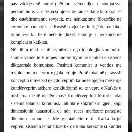
pas vdekjes së autorit) tërhoqi vëmendjen e studjuesve
perëndimorë. U cilësua si një satirë fantastike e burokracisë
dhe establishmentit sovjetik, me nënkuptime filozofike në
terrenin e paranojës së Rusisë sovjetike. Intrigë demoniake,
tronditëse ku herë herë të duket sikur je i përfshirë në
kompleksin kafkian.
Në fillim të shek. të frymëzuar nga ideologjia komuniste
shumë vende të Europës lindore hynë në epokën e sisteme
diktatoriale komuniste. Pushteti komunist u vendos me
revolucion, me terror e gjakderdhje. Po të mbajmë parasysh
konceptin universal që çdo veprim ka në të njëjtën masë një
kundërveprim atëhere konkludojmë se, te vepra e Kafkës u
mishërua me të njëjtën masë Kundërveprimi historik ndaj
sistemit totalitar komunist. Intutita e shkrimtarit gjeni kapi
dimensionin katastrofik që ndaj racës njerëzore paraqiste
diktatura komuniste. Me gjenialitetin e tij Kafka krijoi
veprën, sistemin letrar-filozofik që koha kërkonte si kundër