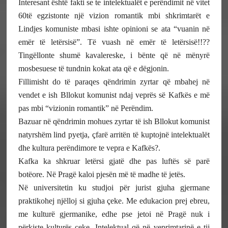
Interesant është fakti se te intelektualët e perëndimit në vitet
60të egzistonte një vizion romantik mbi shkrimtarët e
Lindjes komuniste mbasi ishte opinioni se ata “vuanin në
emër të letërsisë”. Të vuash në emër të letërsisë!!??
Tingëllonte shumë kavalereske, i bënte që në mënyrë
mosbesuese të tundnin kokat ata që e dëgjonin.
Fillimisht do të paraqes qëndrimin zyrtar që mbahej në
vendet e ish Bllokut komunist ndaj veprës së Kafkës e më
pas mbi “vizionin romantik” në Perëndim.
Bazuar në qëndrimin mohues zyrtar të ish Bllokut komunist
natyrshëm lind pyetja, çfarë arritën të kuptojnë intelektualët
dhe kultura perëndimore te vepra e Kafkës?.
Kafka ka shkruar letërsi gjatë dhe pas luftës së parë
botëore. Në Pragë kaloi pjesën më të madhe të jetës.
Në universitetin ku studjoi për jurist gjuha gjermane
praktikohej njëlloj si gjuha çeke. Me edukacion prej ebreu,
me kulturë gjermanike, edhe pse jetoi në Pragë nuk i
përkiste kulturës çeke. Intelektual që në veprimtarinë e tij