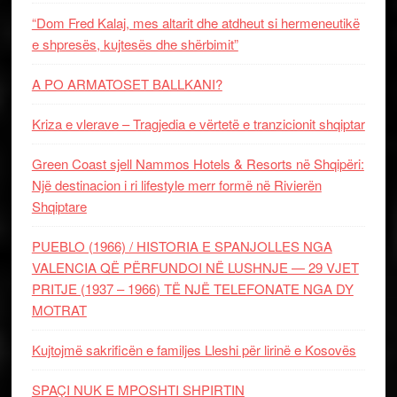
“Dom Fred Kalaj, mes altarit dhe atdheut si hermeneutikë
e shpresës, kujtesës dhe shërbimit”
A PO ARMATOSET BALLKANI?
Kriza e vlerave – Tragjedia e vërtetë e tranzicionit shqiptar
Green Coast sjell Nammos Hotels & Resorts në Shqipëri:
Një destinacion i ri lifestyle merr formë në Rivierën
Shqiptare
PUEBLO (1966) / HISTORIA E SPANJOLLES NGA
VALENCIA QË PËRFUNDOI NË LUSHNJE — 29 VJET
PRITJE (1937 – 1966) TË NJË TELEFONATE NGA DY
MOTRAT
Kujtojmë sakrificën e familjes Lleshi për lirinë e Kosovës
SPAÇI NUK E MPOSHTI SHPIRTIN