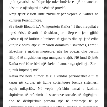
njoh zyrtarisht si “shprehje ndershmërie e një romancieri,
dëshmi e një shpirti të vënë në provë”.
Krejt tjetër vizion ishte zhvilluar për veprën e Kafkës në
kulturën Perëndimore.
Si e thotë filozofi L.VVittgenstein Kafka “ I theu rregullat e
mjeshtërisë, të artit të të shkruajturit. Sepse e jetoi gjithë
jetën e tij në kufirin e limiteve të gjuhës dhe që janë edhe
kufijtë e botës, atje ku mbaron dominimi i shkencës, i artit, i
filozofisë, i njohjes njerëzore, atje ku poezia dhe besimi
fillojnë të angshtohen nga mungesa e ajrit. Në fund të jetës
Kafka vetë ishte bërë një skelet i banuar nga qiellorja. Zëri i
tij nuk kuptohej më”.
Kafka me nerv humori të zi i vendos personazhet e tij të
kapur në kurthe, në lidhje çorientuese brenda sistemesh
aspak mikpritës. Në vepër përfshin temat e izolimit
shpirtëror, të refuzimit të sistemeve sociale, të zhgënjimit
dhe të dëshpërimit përpara një të ardhmeje të pa