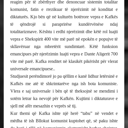
reagim për të zbërthyer dhe denoncuar sistemin totalitar
komunist, fatin e rrezikuar të njerëzimit në konditat e
diktaturës. Kjo bën që në kulturën botërore vepra e Kafkës
të qëndrojë si paraprirëse kundërvënëse ndaj
totalitarizmave. Kështu i erdhi njerëzimit dhe këtë rol luajti
vepra e Shekspirit 400 vite më parë në epokën e popujve të
skllavëruar nga mbretërit sundimtarë. Këtë funksion
emancipues për njerëzimin luajti vepra e Dante Aligerit 700
vite më parë. Kafka renditet në klasikët pikërisht për vlerat
universale emancipuese..
Studjuesit perëndimorë jo pa qëllim e kanë lidhur letërsinë e
Kafkës me atë të shkrimtarëve nga ish bota komuniste.
Vlera e saj universale i bën që të theksojnë se mendimi i
sotëm letrar ka nevojë për Kafkën. Kujtimi i diktaturave e
sjell më afër mesazhin e veprës së tij.
Kur themi që Kafka ishte një herë “tabu” në vendet e
mëdha të ish Bllokut komunist kuptohet që, së paku ishte