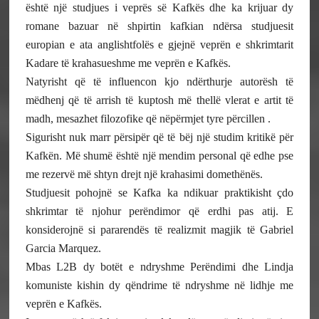
është një studjues i veprës së Kafkës dhe ka krijuar dy
romane bazuar në shpirtin kafkian ndërsa studjuesit
europian e ata anglishtfolës e gjejnë veprën e shkrimtarit
Kadare të krahasueshme me veprën e Kafkës.
Natyrisht që të influencon kjo ndërthurje autorësh të
mëdhenj që të arrish të kuptosh më thellë vlerat e artit të
madh, mesazhet filozofike që nëpërmjet tyre përcillen .
Sigurisht nuk marr përsipër që të bëj një studim kritikë për
Kafkën. Më shumë është një mendim personal që edhe pse
me rezervë më shtyn drejt një krahasimi domethënës.
Studjuesit pohojnë se Kafka ka ndikuar praktikisht çdo
shkrimtar të njohur perëndimor që erdhi pas atij. E
konsiderojnë si pararendës të realizmit magjik të Gabriel
Garcia Marquez.
Mbas L2B dy botët e ndryshme Perëndimi dhe Lindja
komuniste kishin dy qëndrime të ndryshme në lidhje me
veprën e Kafkës.