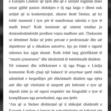
e Europës Lindore që njoh dhe që e urrejnë regjimin duke
uruar gjithë pasion zhdukjen e tij nga faqja e dheut nuk
arrijnë që ta konkretizojnë, sikurse thotë Steiner, që ky
është momenti i tyre për të manifestuar talentin e tyre të
madh letrar? Roth insistonte që sistemi totalitar jo
domosdoshmërisht prodhon vepra madhore arti. Theksonte
se dëmtimet fizike në jetën private e profesionale dhe atë
shpirtërore që u shkakton autorëve, kjo po është e sigurtë
sidomos kur zgjat shumë. Roth është larg glorifikimit të
“muzës çensuruese” dhe idealizimit të intelektualit disident.
Në romanet dhe refleksionet e tij nga Praga e Lindja
komuniste Roth çfaqi një balancë të arsyetuar qartë midis
admirimit e keqardhjes për shkrimtarët disident nga njëra
anë dhe një vlerësimi të sinqertë për letërsinë e tyre që
shpesh ishte jo në raport respektiv me biografitë e tyre të
komplikuara nga persekutimi, nga ana tjetër.
“
Ata që si Steiner dëshirojnë që ti shikojnë disidentët e
Europës Lindore si heronj të pakujdeshsëm që luftojnë për