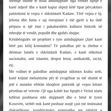
Mendje shumë të holla antishqiptare nga vendet fqinjë e
kanë ndjerë dhe e kanë kapur shpejt këtë tipar përcaktues
patriotizmi te vepra e shkrimtarit Kadare. Tërë vepra e tij,
jehona dhe fama e saj europiane e më gjerë u ka dalë
përpara si një mur i pakalueshëm kulturor historik në
mbrojtje të vendit, popullit dhe gjuhës shqipe.
Këmbëngulës në projektet e tyre antishqiptare çfarë kanë
bërë pas këtij konstatimi? Të palodhur për ta zbehur e
dëmtuar famën e shkrimtarit Kadare, e kanë etiketuar
nacionalist, anti islamist, despot letrar, antikatolik, racist,
etj..
Me vullnet të palodhur antishqiptar sidomos krahu serb,
kanë krijuar mekanizma për të zvogëluar sa më shumë të
jetë e mundur efektin shoqëror patriotik që vepra letrare
përmban në vetvete. Që nga kohët kur fqinjët e Veriut nisën
luftërat pushtuese mbi shqiptarët dhe e bënë të tyren
Kosovën, serbët nuk kanë pushuar asnjë çast me insinuatat
diskredituese, kundërvënien sistematike me njërëzit e