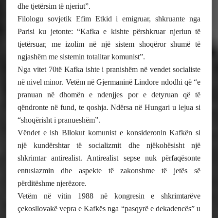
dhe tjetërsim të njeriut”.
Filologu sovjetik Efim Etkid i emigruar, shkruante nga
Parisi ku jetonte: “Kafka e kishte përshkruar njeriun të
tjetërsuar, me izolim në një sistem shoqëror shumë të
ngjashëm me sistemin totalitar komunist”.
Nga vitet 70të Kafka ishte i pranishëm në vendet socialiste
në nivel minor. Vetëm në Gjermaninë Lindore ndodhi që “e
pranuan në dhomën e ndenjjes por e detyruan që të
qëndronte në fund, te qoshja. Ndërsa në Hungari u lejua si
“shoqërisht i pranueshëm”.
Vëndet e ish Bllokut komunist e konsideronin Kafkën si
një kundërshtar të socializmit dhe njëkohësisht një
shkrimtar antirealist. Antirealist sepse nuk përfaqësonte
entusiazmin dhe aspekte të zakonshme të jetës së
përditëshme njerëzore.
Vetëm në vitin 1988 në kongresin e shkrimtarëve
çekosllovakë vepra e Kafkës nga “pasqyrë e dekadencës” u