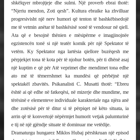
shkëlqyer mbrojtjeje dhe sulmi. Një proverb ebrai thotë:
“Njeriu mendon, Zoti qesh”. Kultura ebraike ka zhvilluar
progresivisht një nerv humori që tenton të bashkëbisedojë
me të vetmin anëtar të bashkësisë sonë të vendosur në qiell.
Ata që e besojnë thënien e mësipërme e imagjinojnëe
egzistencën tonë si një teatër komik për një Spektator të
vetëm. Ky Spektator nga lartësia qiellore buzëqesh me
përpjekjet tona të kota për të njohur botën, për ti dhënë asaj
një kuptim e që për Atë veprimet dhe mendimet tona edhe
ato më të tëmerrshmet ka mundësi që përbëjnë një
spektakël zbavitës. Psikanalisti C. Musatti thotë: “Ebreu
është ai që edhe në fatkeqësi, në mizerje dhe mundime, me
tërësinë e elementeve individuale karakteriale nga njëra anë
dhe zotësisë për të ditur si të përpiqet në këto situata, ia
arrin që të konvertojë nëpërmjet humorit vetjak palumturinë
e tij në një gjëndje situate të dominuar me vetëdije.
Dramaturgu hungarez Miklos Hubaj përshkruan një episod