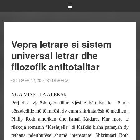
Vepra letrare si sistem
universal letrar dhe
filozofik antitotalitar
OCTOBER 12, 2016
BY
DGRECA
NGA MINELLA ALEKSI/
Prej disa vjetësh çdo fillim vjeshte bën bashkë në një
përzgjedhje më të mirësh dy emra shkrimtarësh të mëdhenj,
Philip Roth amerikan dhe Ismail Kadare. Kur mora të
rilexoja romanin “Kështjella” të Kafkës kisha parasysh dy
rethana ndërthurëse shumë interesante. Shkrimtari Roth