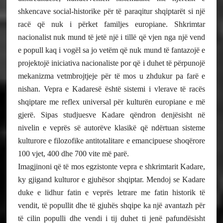
shkencave social-historike për të paraqitur shqiptarët si një
racë që nuk i përket familjes europiane. Shkrimtar
nacionalist nuk mund të jetë një i tillë që vjen nga një vend
e popull kaq i vogël sa jo vetëm që nuk mund të fantazojë e
projektojë iniciativa nacionaliste por që i duhet të përpunojë
mekanizma vetmbrojtjeje për të mos u zhdukur pa farë e
nishan. Vepra e Kadaresë është sistemi i vlerave të racës
shqiptare me reflex universal për kulturën europiane e më
gjerë. Sipas studjuesve Kadare qëndron denjësisht në
nivelin e veprës së autorëve klasikë që ndërtuan sisteme
kulturore e filozofike antitotalitare e emancipuese shoqërore
100 vjet, 400 dhe 700 vite më parë.
Imagjinoni që të mos egzistonte vepra e shkrimtarit Kadare,
ky gjigand kulturor e gjuhësor shqiptar. Mendoj se Kadare
duke e lidhur fatin e veprës letrare me fatin historik të
vendit, të popullit dhe të gjuhës shqipe ka një avantazh për
të cilin populli dhe vendi i tij duhet ti jenë pafundësisht