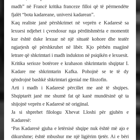
madh” në Francë kritika franceze filloi që të përmendëte
fjalët “bota kadareane, universi kadarean”.
Kaq realiste janë përshkrimet në veprën e Kadaresë sa
lexuesi ndjehet i çvendosur nga përditshmëria e momentit
kur është duke lexuar në një situatë kohore dhe teatër
ngjarjesh që përshkruhet në libër. Kjo përbën magjinë
letrare që shkrimtari i madh indukton në psiqikën e lexuesit.
Kritika serioze botërore e krahason shkrimtarin shqiptar I.
Kadare me shkrimtarin Kafka. Pohojnë se te të dy
qëndrojnë bashkë shkrimtari gjenial me filozofin.
Arti i madh i Kadaresë përcillet me anë të shqipes.
Shqiptarët janë me shumë fat që kanë mundësinë që ta
shijojnë veprën e Kadaresë në origjinal.
Ja si shprehet filologu Xhevat Lloshi për gjuhën e
Kadaresë:
“
Pas Kadaresë gjuha e letërsisë shqipe nuk është më ajo e
dikurshme; është mbushur me një ligjërim tjetër. Ai e bëri