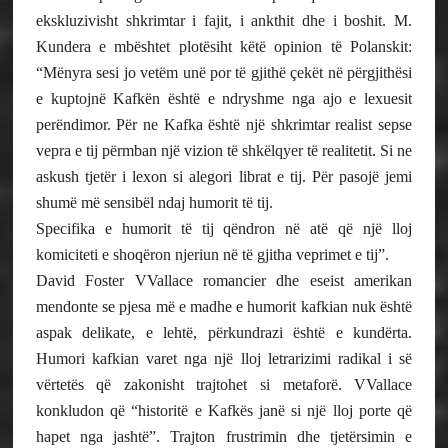
ekskluzivisht shkrimtar i fajit, i ankthit dhe i boshit. M.
Kundera e mbështet plotësiht këtë opinion të Polanskit:
“Mënyra sesi jo vetëm unë por të gjithë çekët në përgjithësi
e kuptojnë Kafkën është e ndryshme nga ajo e lexuesit
perëndimor. Për ne Kafka është një shkrimtar realist sepse
vepra e tij përmban një vizion të shkëlqyer të realitetit. Si ne
askush tjetër i lexon si alegori librat e tij. Për pasojë jemi
shumë më sensibël ndaj humorit të tij.
Specifika e humorit të tij qëndron në atë që një lloj
komiciteti e shoqëron njeriun në të gjitha veprimet e tij”.
David Foster VVallace romancier dhe eseist amerikan
mendonte se pjesa më e madhe e humorit kafkian nuk është
aspak delikate, e lehtë, përkundrazi është e kundërta.
Humori kafkian varet nga një lloj letrarizimi radikal i së
vërtetës që zakonisht trajtohet si metaforë. VVallace
konkludon që “historitë e Kafkës janë si një lloj porte që
hapet nga jashtë”. Trajton frustrimin dhe tjetërsimin e