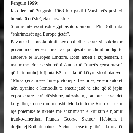
Penguin 1999).
Kjo deri më 20 gusht 1968 kur pakti i Varshavës pushtoi
brenda 6 orësh Çekosllovakinë.
Shumë interesant është gjithashtu opinioni i Ph. Roth mbi
“shkrimtarët nga Europa tjetër”.
Pavarësisht preokupimit personal dhe letrar si shkrimtar
perëndimor për vështirësitë e pengesat e ndalimit me ligj të
autorëve të Europës Lindore, Roth mbeti i kujdeshëm, i
matur me idenë e shumë diskutuar të “muzës çensuruese”
që i atribuohej krijimtarisë artistike të këtyre shkrimtarëve.
“Muza çensuruese” interpretohej si besim se, vetëm autorët
nën trysninë e kontrollit të shtetit janë të aftë që të japin
vepra letrare të rëndësishme, ndryshe nga autorët në vendet
ku gjithëçka ecën normalisht. Me këtë temë Roth ka pasur
një polemikë të nxehtë me shkrimtarin e kritikun e njohur
franko-amerikan Francis George Steiner. Habitem, i
drejtohej Roth debatuesit Steiner, përse të gjithë shkrimtarët