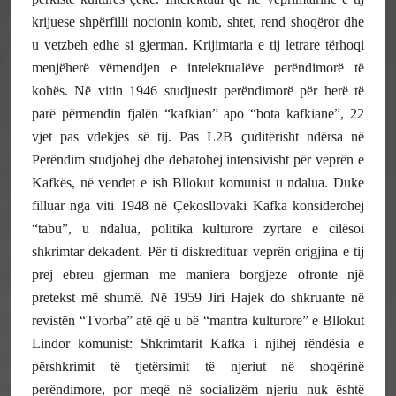
krijuese shpërfilli nocionin komb, shtet, rend shoqëror dhe
u vetzbeh edhe si gjerman. Krijimtaria e tij letrare tërhoqi
menjëherë vëmendjen e intelektualëve perëndimorë të
kohës. Në vitin 1946 studjuesit perëndimorë për herë të
parë përmendin fjalën “kafkian” apo “bota kafkiane”, 22
vjet pas vdekjes së tij. Pas L2B çuditërisht ndërsa në
Perëndim studjohej dhe debatohej intensivisht për veprën e
Kafkës, në vendet e ish Bllokut komunist u ndalua. Duke
filluar nga viti 1948 në Çekosllovaki Kafka konsiderohej
“tabu”, u ndalua, politika kulturore zyrtare e cilësoi
shkrimtar dekadent. Për ti diskredituar veprën origjina e tij
prej ebreu gjerman me maniera borgjeze ofronte një
pretekst më shumë. Në 1959 Jiri Hajek do shkruante në
revistën “Tvorba” atë që u bë “mantra kulturore” e Bllokut
Lindor komunist: Shkrimtarit Kafka i njihej rëndësia e
përshkrimit të tjetërsimit të njeriut në shoqërinë
perëndimore, por meqë në socializëm njeriu nuk është