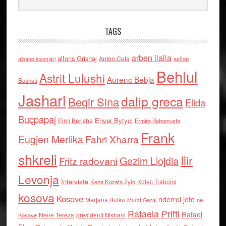
TAGS
arben llalla
alfons Grishaj
Anton Cefa
asllan
albano kolonjari
Behlul
Astrit Lulushi
Aurenc Bebja
Bushati
Jashari
dalip greca
Beqir Sina
Elida
Buçpapaj
Enver Bytyci
Elmi Berisha
Ermira Babamusta
Frank
Eugjen Merlika
Fahri Xharra
shkreli
Ilir
Gezim Llojdia
Fritz radovani
Levonja
Interviste
Kolec Traboini
Keze Kozeta Zylo
kosova
Kosove
nderroi jete
Marjana Bulku
ne
Murat Gecaj
Rafaela Prifti
Rafael
Nene Tereza
Kosove
presidenti Nishani