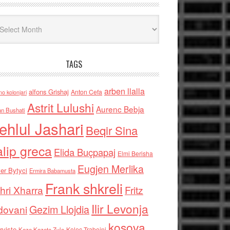
iv
TAGS
arben llalla
alfons Grishaj
Anton Cefa
no kolonjari
Astrit Lulushi
Aurenc Bebja
an Bushati
ehlul Jashari
Beqir Sina
alip greca
Elida Buçpapaj
Elmi Berisha
Eugjen Merlika
er Bytyci
Ermira Babamusta
Frank shkreli
hri Xharra
Fritz
Ilir Levonja
Gezim Llojdia
dovani
kosova
rviste
Kolec Traboini
Keze Kozeta Zylo