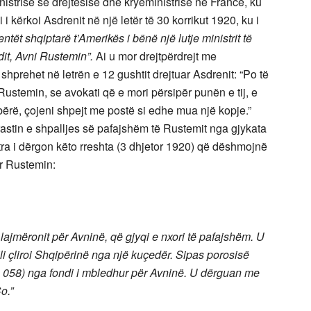
nistrisë së drejtësisë dhe kryeministrisë në Francë, ku
i i kërkoi Asdrenit në një letër të 30 korrikut 1920, ku i
ntët shqiptarë t’Amerikës i bënë një lutje ministrit të
dit, Avni Rustemin”.
Ai u mor drejtpërdrejt me
hprehet në letrën e 12 gushtit drejtuar Asdrenit: “Po të
Rustemin, se avokati që e mori përsipër punën e tij, e
 bërë, çojeni shpejt me postë si edhe mua një kopje.”
rastin e shpalljes së pafajshëm të Rustemit nga gjykata
a i dërgon këto rreshta (3 dhjetor 1920) që dëshmojnë
r Rustemin:
lajmëronit për Avninë, që gjyqi e nxori të pafajshëm. U
ili çliroi Shqipërinë nga një kuçedër. Sipas porosisë
33 058) nga fondi i mbledhur për Avninë. U dërguan me
o.”