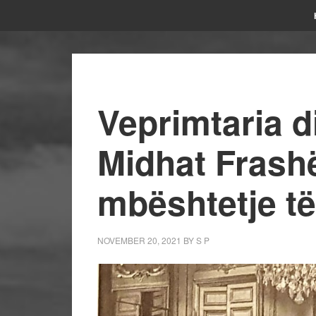
Veprimtaria d
Midhat Frashë
mbështetje t
NOVEMBER 20, 2021
BY
S P