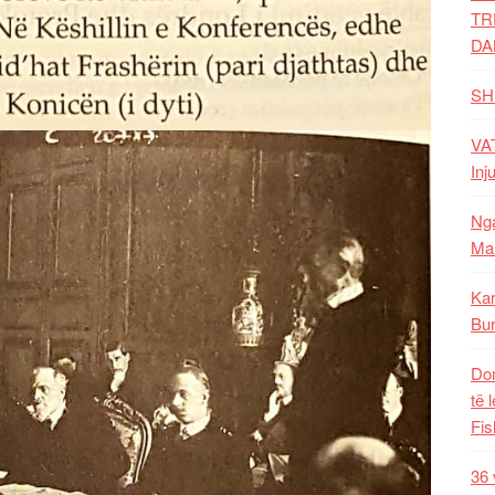
TR
DA
SH
VAT
Inj
Nga
Mal
Kar
Bur
Dom
të 
Fis
36 