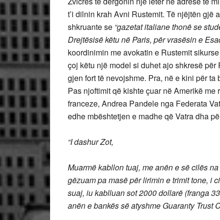
Zvicrës të dërgonin një letër në adresë të mi
t’i dilnin krah Avni Rustemit. Të njëjtën gjë a
shkruante se
“gazetat italiane thonë se stude
Drejtësisë këtu në Paris, për vrasësin e Esa
koordinimin me avokatin e Rustemit sikurse s
çoj këtu një model si duhet ajo shkresë për 
gjen fort të nevojshme. Pra, në e kini për ta
Pas njoftimit që kishte çuar në Amerikë me 
franceze, Andrea Pandele nga Federata Vatr
edhe mbështetjen e madhe që Vatra dha pë
“I dashur Zot,
Muarmë kabllon tuaj, me anën e së cilës na 
gëzuam pa masë për lirimin e trimit tone, i c
suaj, iu kablluan sot 2000 dollarë (franga 
anën e bankës së atyshme Guaranty Trust C