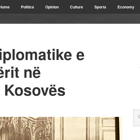
Home
Politics
Opinion
Culture
Sports
Economy
iplomatike e
rit në
ë Kosovës