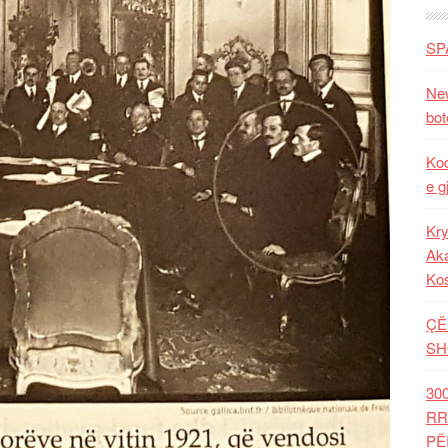
SP
New
bot
Kod
e g
Kry
Aka
Ko
ÇË
SH
30
RR
PË