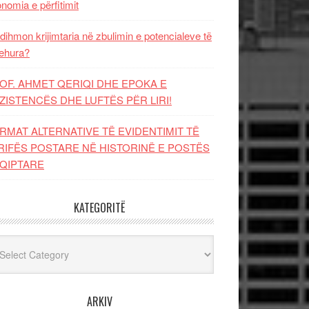
nomia e përfitimit
dihmon krijimtaria në zbulimin e potencialeve të
ehura?
OF. AHMET QERIQI DHE EPOKA E
ZISTENCЁS DHE LUFTЁS PЁR LIRI!
RMAT ALTERNATIVE TË EVIDENTIMIT TË
RIFËS POSTARE NË HISTORINË E POSTËS
QIPTARE
KATEGORITË
egoritë
ARKIV