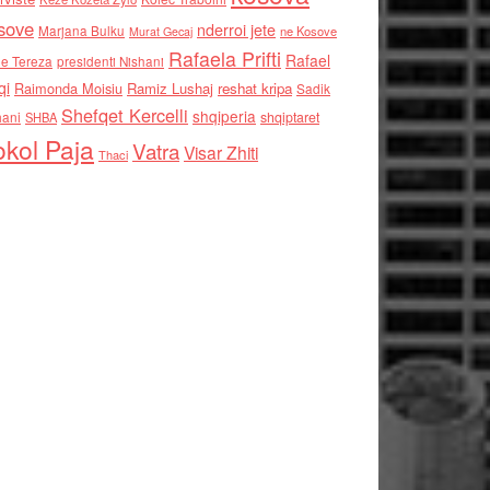
sove
nderroi jete
Marjana Bulku
ne Kosove
Murat Gecaj
Rafaela Prifti
Rafael
e Tereza
presidenti Nishani
qi
Raimonda Moisiu
Ramiz Lushaj
reshat kripa
Sadik
Shefqet Kercelli
shqiperia
hani
shqiptaret
SHBA
kol Paja
Vatra
Visar Zhiti
Thaci