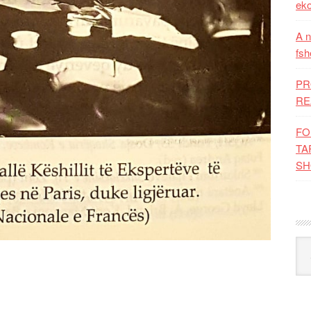
eko
A n
fsh
PR
RE
FO
TA
SH
Kat