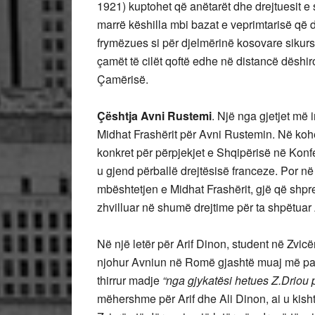
1921) kuptohet që anëtarët dhe drejtuesit e s
marrë këshilla mbi bazat e veprimtarisë që d
frymëzues si për djelmërinë kosovare sikurs
çamët të cilët qoftë edhe në distancë dëshi
Çamërisë.
Çështja Avni Rustemi
. Një nga gjetjet më 
Midhat Frashërit për Avni Rustemin. Në kohë
konkret për përpjekjet e Shqipërisë në Konf
u gjend përballë drejtësisë franceze. Por në
mbështetjen e Midhat Frashërit, gjë që shpr
zhvilluar në shumë drejtime për ta shpëtua
Në një letër për Arif Dinon, student në Zvicër
njohur Avniun në Romë gjashtë muaj më parë
thirrur madje
“nga gjykatësi hetues Z.Driou p
mëhershme për Arif dhe Ali Dinon, ai u kisht