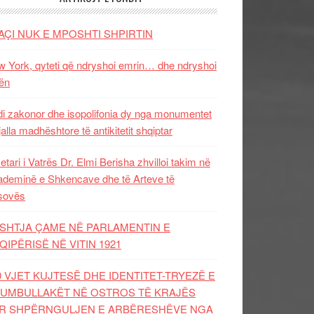
AÇI NUK E MPOSHTI SHPIRTIN
 York, qyteti që ndryshoi emrin… dhe ndryshoi
ën
i zakonor dhe isopolifonia dy nga monumentet
jalla madhështore të antikitetit shqiptar
etari i Vatrës Dr. Elmi Berisha zhvilloi takim në
deminë e Shkencave dhe të Arteve të
sovës
SHTJA ÇAME NË PARLAMENTIN E
QIPËRISË NË VITIN 1921
0 VJET KUJTESË DHE IDENTITET-TRYEZË E
UMBULLAKËT NË OSTROS TË KRAJËS
R SHPËRNGULJEN E ARBËRESHËVE NGA