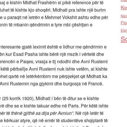
aj e kishin Midhat Frashërin si pikë reference për të
Ko
uhet të kishte kjo shoqëri. Midhati pra ishte një burim
Nen
e u paraqit në letrën e Mehmet Vokshit ashtu edhe për
Flo
ronin të mbanin qëndrimin e tyre mbi çështjen e
Els
So
interesante gjatë leximit është e lidhur me qëndrimin e
n kur Esad Pasha ishte bërë një rrezik i vërtetë dhe
erencën e Paqes, vrasja e tij ndodhi dhe Avni Rustemi
 këtë përballje Avni Rustemi nuk ishte vetëm, ai kishte
ehet qartë në letërkëmbim me përpjekjet që Midhati ka
r Avni Rustemin nga gjykimi dhe burgosja në Francë.
 (25 korrik 1920), Midhati i bën të ditur se e kishte
 dhe se e kishte takuar edhe në Paris. Për këtë ishte
ër të thënë gjithë sa dija për Avniun”.
Në një letër të
e kërkuar atyre, që në emër të studentëve shqiptarë të