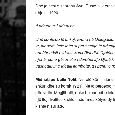
Dhe ja sesi e shprehu Avni Rustemi vlerësim
dhjetor 1920):
“I ndershmi Midhat be,
Unë sonte do të shkoj. Erdha në Delegasion,
lë, atëherë, këtë letër si për shenjë të ndje
udhëheqësit e idealit kombëtar dhe Djalëria q
njohë; edhe gëzohet e nderohet ajo Djalëri, 
trashëgimin e idealit kombëtar, q’i përkitte n
Midhati përballë Nolit
. Në letërkëmim janë t
shkurt dhe 13 korrik 1921). Në to perceptoj
për Nolin. Megjithatë, duke lexuar edhe letra 
një lloj rivaliteti kishte lindur mes këtyre d
kishte nisur atë.