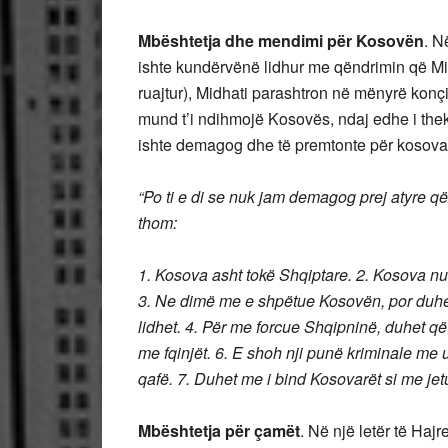
Mbështetja dhe mendimi për Kosovën
. N
ishte kundërvënë lidhur me qëndrimin që Mid
ruajtur), Midhati parashtron në mënyrë konçi
mund t’i ndihmojë Kosovës, ndaj edhe i the
ishte demagog dhe të premtonte për kosovar
“Po ti e di se nuk jam demagog prej atyre që 
thom:
1. Kosova asht tokë Shqiptare. 2. Kosova n
3. Ne dimë me e shpëtue Kosovën, por duhet
lidhet. 4. Për me forcue Shqipninë, duhet q
me fqinjët. 6. E shoh nji punë kriminale me
qafë. 7. Duhet me i bind Kosovarët si me jetu
Mbështetja për çamët
. Në një letër të Ha