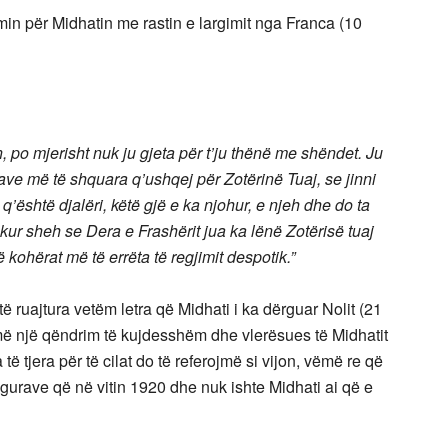
in për Midhatin me rastin e largimit nga Franca (10
 po mjerisht nuk ju gjeta për t’ju thënë me shëndet. Ju
njave më të shquara q’ushqej për Zotërinë Tuaj, se jinni
’është djalëri, këtë gjë e ka njohur, e njeh dhe do ta
kur sheh se Dera e Frashërit jua ka lënë Zotërisë tuaj
ë kohërat më të errëta të regjimit despotik.”
ë ruajtura vetëm letra që Midhati i ka dërguar Nolit (21
më një qëndrim të kujdesshëm dhe vlerësues të Midhatit
të tjera për të cilat do të referojmë si vijon, vëmë re që
y figurave që në vitin 1920 dhe nuk ishte Midhati ai që e