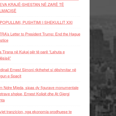
EVA KRAJË-SHESTAN NË ZARË TË
LMACISË
POPULLIMI, PUSHTIMI I SHEKULLIT XXI
RA’s Letter to President Trump: End the Hague
ustice
 Tirana në Kukaj për të parë “Lahuta e
ësisë”
dinali Ernest Simoni rikthehet si dëshmitar në
gun e Spaçit
 Ndre Mjeda, sipas dy figurave monumentale
letrave shqipe, Ernest Koliqit dhe At Gjergj
hta
vjet tranzicion, nga ekonomia prodhuese te