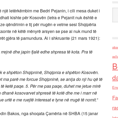
Ark
ë një letërkëmbim me Bedri Pejanin, i cili mesa duket i
hati kishte për Kosovën (letra e Pejanit nuk është e
ze qëndrimin e tij për rrugën e vetme sesi Shqipëria
ksonte në këtë mënyrë arsyen se pse ai nuk mund të
ët gjëra të pamundura. Ai i shkruante (21 mars 1921):
alba
rrejnë dhe japin fjalë edhe shpresa të kota. Pra të
asll
B
uk e shpëton Shqipninë, Shqipnia e shpëton Kosovën.
d
 ma parë me forcue Shqipninë, se anija do nji hu që të
ë të ketë paqe. 5. Për me pas paqe, duhet me jetue mirë
Env
 u dhanë kosovarvet shpresë të kotë dhe me i marr në
Fa
e urtë e me ruejtë interesat e tyne në rrugë të nomit.”
ra
jredin Bakos, nga shoqata Çamëria në SHBA (15 janar
Inte