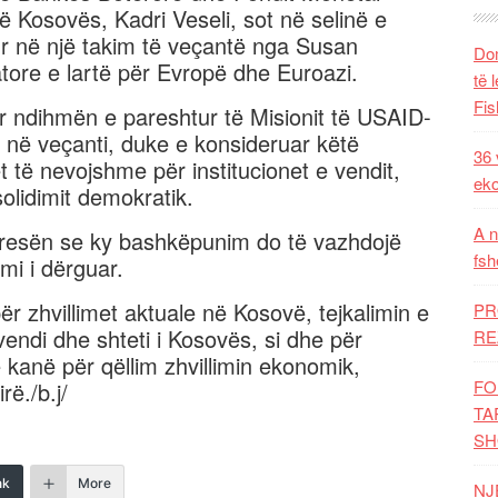
ë Kosovës, Kadri Veseli, sot në selinë e
ur në një takim të veçantë nga Susan
Dom
atore e lartë për Evropë dhe Euroazi.
të 
Fis
për ndihmën e pareshtur të Misionit të USAID-
j në veçanti, duke e konsideruar këtë
36 
 të nevojshme për institucionet e vendit,
eko
solidimit demokratik.
A n
presën se ky bashkëpunim do të vazhdojë
fsh
mi i dërguar.
ër zhvillimet aktuale në Kosovë, tejkalimin e
PR
vendi dhe shteti i Kosovës, si dhe për
RE
ë kanë për qëllim zhvillimin ekonomik,
FO
rë./b.j/
TA
SH
nk
More
NJ