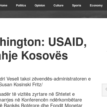
Home
Politics
Opinion
Culture
Sports
Economy
shington: USAID,
ahje Kosovës
dri Veseli takoi zëvendës-administratoren e
usan Kosinski Fritz/
adër të vizitës zyrtare në Shtetet e
marrjes në Konferencën ndërkombëtare
të Bankës Botërore dhe Fondit Monetar