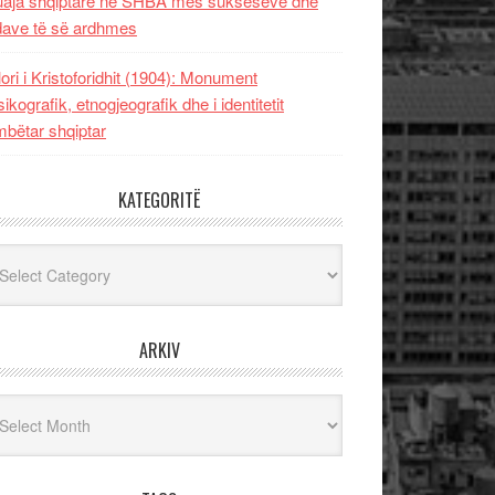
uaja shqiptare në SHBA mes sukseseve dhe
dave të së ardhmes
lori i Kristoforidhit (1904): Monument
sikografik, etnogjeografik dhe i identitetit
bëtar shqiptar
KATEGORITË
egoritë
ARKIV
iv