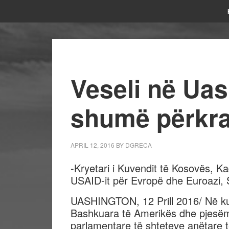
Veseli në Ua
shumë përkr
APRIL 12, 2016
BY
DGRECA
-Kryetari i Kuvendit të Kosovës, Ka
USAID-it për Evropë dhe Euroazi, S
UASHINGTON
, 12 Prill 2016/
Në ku
Bashkuara të Amerikës dhe pjesë
parlamentare të shteteve anëtare 