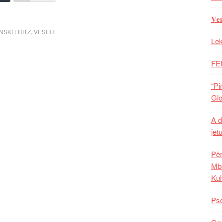
𝐕𝐞
NSKI FRITZ
,
VESELI
Lek
FE
“Pi
Glo
A d
jet
Për
Mba
Kul
Pse