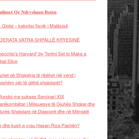
𝐝𝐢𝐦𝐞𝐭 𝐐𝐞̈ 𝐍𝐝𝐫𝐲𝐬𝐡𝐮𝐚𝐧 𝐁𝐨𝐭𝐞̈𝐧
 Gjolaj – kalorësi fisnik i Malësisë
DERATA VATRA SHPALLË KRYESINË
nocchio’s Harvard” by Tertini Set to Make a
bal Slice
uhet që Shqipëria të ribëhet një vend i
ueshëm për të gjithë shqiptarët?
fundoi me sukses Seminari XIX
rëkombëtar i Mësuesve të Gjuhës Shqipe dhe
turës Shqiptare në Diasporë dhe në Mërgatë
 dhe kush e vrau Hasan Riza Pashën?