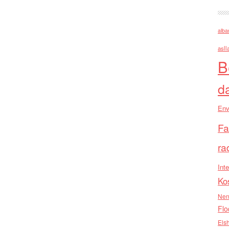
alba
asll
B
d
Env
Fa
ra
Inte
Ko
Nen
Flo
Els