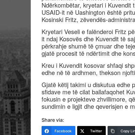
Ndërkombëtar, kryetari i Kuvendit t
USAID-it në Uashington është prit
Kosinski Fritz, zëvendës-administr
Kryetari Veseli e falënderoi Fritz 
it ndaj Kosovës dhe Kuvendit të sa
përkrahje shumë të çmuar dhe tejet
gjatë procesit të ndërtimit dhe kon
Kreu i Kuvendit kosovar shfaqi sh
edhe në të ardhmen, thekson njofti
Gjatë këtij takimi u diskutua edhe p
sfidave me të cilat ballafaqohet Ku
fokusin e projekteve zhvillimore, q
sundimin e ligjit dhe qeverisjen e mi
Share via:
Facebook
Twitter
Copy Li