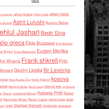
TAGS
arben llalla
alfons Grishaj
Anton Cefa
no kolonjari
Astrit Lulushi
Aurenc Bebja
an Bushati
ehlul Jashari
Beqir Sina
alip greca
Elida Buçpapaj
Elmi Berisha
Eugjen Merlika
er Bytyci
Ermira Babamusta
Frank shkreli
hri Xharra
Fritz
Ilir Levonja
Gezim Llojdia
dovani
kosova
rviste
Kolec Traboini
Keze Kozeta Zylo
sove
nderroi jete
Marjana Bulku
ne Kosove
Murat Gecaj
Rafaela Prifti
Rafael
e Tereza
presidenti Nishani
qi
Raimonda Moisiu
Ramiz Lushaj
reshat kripa
Sadik
Shefqet Kercelli
shqiperia
hani
shqiptaret
SHBA