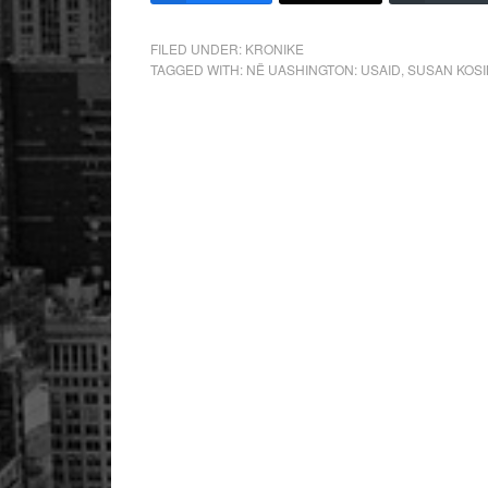
FILED UNDER:
KRONIKE
TAGGED WITH:
NË UASHINGTON: USAID
,
SUSAN KOSI