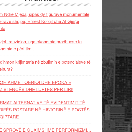
 Ndre Mjeda, sipas dy figurave monumentale
letrave shqipe, Ernest Koliqit dhe At Gjergj
hta
vjet tranzicion, nga ekonomia prodhuese te
nomia e përfitimit
dihmon krijimtaria në zbulimin e potencialeve të
ehura?
OF. AHMET QERIQI DHE EPOKA E
ZISTENCЁS DHE LUFTЁS PЁR LIRI!
RMAT ALTERNATIVE TË EVIDENTIMIT TË
RIFËS POSTARE NË HISTORINË E POSTËS
QIPTARE
Ë SPROVË E GUXIMSHME PERFORMIZMI…