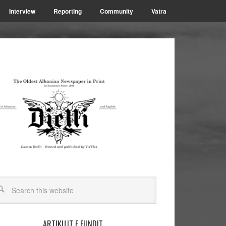
Interview
Reporting
Community
Vatra
ARTIKUJT E FUNDIT