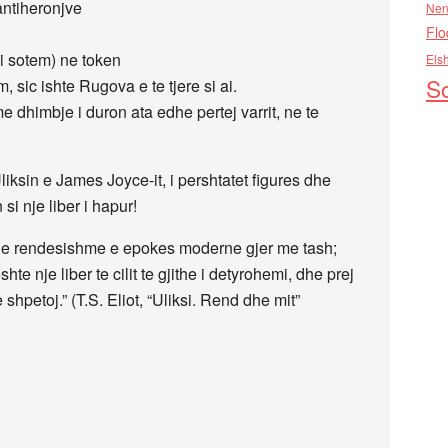
antiheronjve
Nen
Flo
 i sotem) ne token
Els
So
 sic ishte Rugova e te tjere si ai.
e dhimbje i duron ata edhe pertej varrit, ne te
liksin e James Joyce-it, i pershtatet figures dhe
si nje liber i hapur!
e e rendesishme e epokes moderne gjer me tash;
te nje liber te cilit te gjithe i detyrohemi, dhe prej
shpetoj.” (T.S. Eliot, “Uliksi. Rend dhe mit”