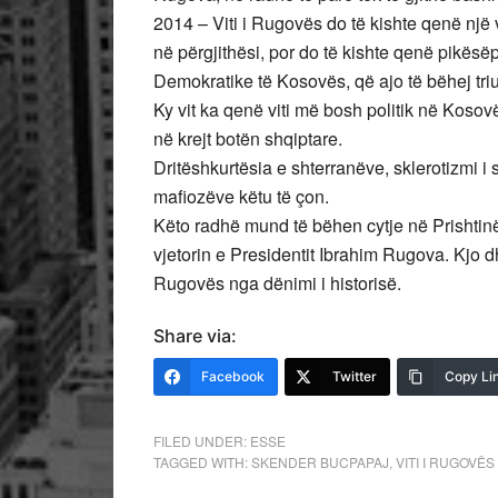
2014 – Viti i Rugovës do të kishte qenë një
në përgjithësi, por do të kishte qenë pikësë
Demokratike të Kosovës, që ajo të bëhej tr
Ky vit ka qenë viti më bosh politik në Kosov
në krejt botën shqiptare.
Dritëshkurtësia e shterranëve, sklerotizmi i
mafiozëve këtu të çon.
Këto radhë mund të bëhen cytje në Prishtin
vjetorin e Presidentit Ibrahim Rugova. Kjo d
Rugovës nga dënimi i historisë.
Share via:
Facebook
Twitter
Copy Li
FILED UNDER:
ESSE
TAGGED WITH:
SKENDER BUCPAPAJ
,
VITI I RUGOVËS