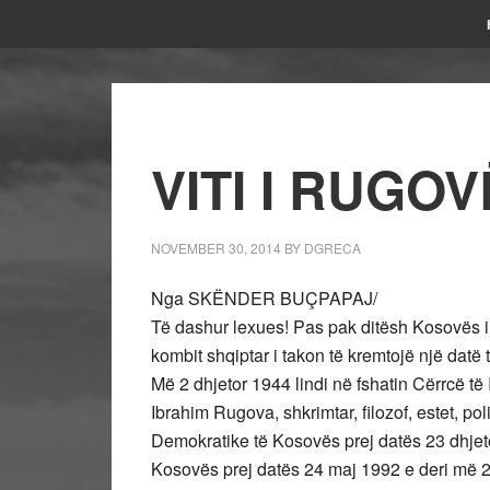
VITI I RUGO
NOVEMBER 30, 2014
BY
DGRECA
Nga SKËNDER BUÇPAPAJ/
Të dashur lexues! Pas pak ditësh Kosovës i 
kombit shqiptar i takon të kremtojë një datë 
Më 2 dhjetor 1944 lindi në fshatin Cërrcë t
Ibrahim Rugova, shkrimtar, filozof, estet, po
Demokratike të Kosovës prej datës 23 dhjeto
Kosovës prej datës 24 maj 1992 e deri më 2