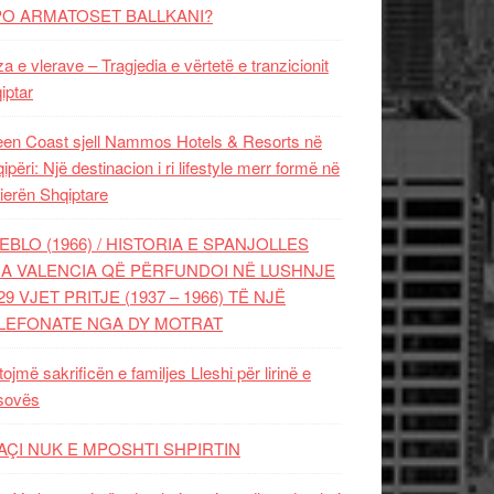
PO ARMATOSET BALLKANI?
za e vlerave – Tragjedia e vërtetë e tranzicionit
iptar
en Coast sjell Nammos Hotels & Resorts në
ipëri: Një destinacion i ri lifestyle merr formë në
ierën Shqiptare
EBLO (1966) / HISTORIA E SPANJOLLES
A VALENCIA QË PËRFUNDOI NË LUSHNJE
29 VJET PRITJE (1937 – 1966) TË NJË
LEFONATE NGA DY MOTRAT
tojmë sakrificën e familjes Lleshi për lirinë e
sovës
AÇI NUK E MPOSHTI SHPIRTIN