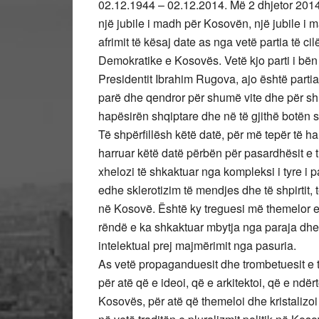
02.12.1944 – 02.12.2014. Më 2 dhjetor 2014 
një jubile i madh për Kosovën, një jubile i
afrimit të kësaj date as nga vetë partia të 
Demokratike e Kosovës. Vetë kjo parti i bën p
Presidentit Ibrahim Rugova, ajo është partia
parë dhe qendror për shumë vite dhe për shum
hapësirën shqiptare dhe në të gjithë botën s
Të shpërfillësh këtë datë, për më tepër të h
harruar këtë datë përbën për pasardhësit 
xhelozi të shkaktuar nga kompleksi i tyre i p
edhe sklerotizim të mendjes dhe të shpirtit, të 
në Kosovë. Është ky treguesi më themelor e
rëndë e ka shkaktuar mbytja nga paraja dhe 
intelektual prej majmërimit nga pasuria.
As vetë propaganduesit dhe trombetuesit e t
për atë që e ideoi, që e arkitektoi, që e ndë
Kosovës, për atë që themeloi dhe kristalizoi