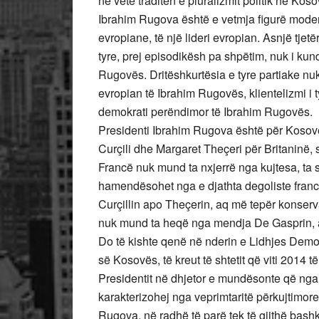
në vetë traditën e pluralizmit politik në Kos
Ibrahim Rugova është e vetmja figurë modern
evropiane, të një lideri evropian. Asnjë tjetë
tyre, prej episodikësh pa shpëtim, nuk i ku
Rugovës. Dritëshkurtësia e tyre partiake nuk 
evropian të Ibrahim Rugovës, klientelizmi i t
demokrati perëndimor të Ibrahim Rugovës.
Presidenti Ibrahim Rugova është për Kosovë
Curçili dhe Margaret Theçeri për Britaninë, 
Francë nuk mund ta nxjerrë nga kujtesa, ta 
hamendësohet nga e djathta degoliste franc
Curçillin apo Theçerin, aq më tepër konservat
nuk mund ta heqë nga mendja De Gasprin, aq
Do të kishte qenë në nderin e Lidhjes Demo
së Kosovës, të kreut të shtetit që viti 2014 të
Presidentit në dhjetor e mundësonte që nga jan
karakterizohej nga veprimtaritë përkujtimor
Rugova, në radhë të parë tek të gjithë bashk