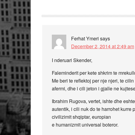
Ferhat Ymeri
says
December 2, 2014 at 2:49 am
I nderuari Skender,
Faleminderit per kete shkrim te mrekul
Me beri te reflektoj per nje njeri, te ci
afermi, dhe i cili jeton i gjalle ne kujtes
Ibrahim Rugova, vertet, ishte dhe eshte
autentik, i cili nuk do te harrohet kurre 
civilizimit shqiptar, europian
e humanizmit universal boteror.