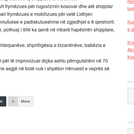
New
 vit frymëzues për rugovizmin kosovar dhe atë shqiptar
bot
pari frymëzues e mobilizues për vetë Lidhjen
iumufuese e padiskutueshme në zgjedhjet e 8 qershorit.
Kod
e g
ë, pothuaj i tillë ka qenë në mbarë hapësirën shqiptare,
Kry
 shterpanëve, shpirtligësia e bizantinëve, babëzia e
Aka
Ko
ë për të improvizuar diçka ashtu përngutshëm në 70
he asgjë në botë nuk i shpëton rrënuesit e veprës së
Kat
nk
More
Ark