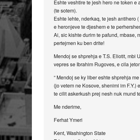
Eshte veshtire te jesh hero ne token e 
(te sotem).
Eshte lehte, nderkaq, te jesh antihero (
e heronjeve te djeshem e te perhershem,
Ai, sic kishte durim te pafund, mbase, m
pertejmen ku ben drite!
Mendoj se shprehja e T.S. Eliotit, mbi U
vepres se Ibrahim Rugoves, e cila jeton 
” Mendoj se ky liber eshte shprehja m
(jo vetem ne Kosove, shenimi im F.Y.) esh
te cilit askerkush prej nesh nuk mund te 
Me nderime,
Ferhat Ymeri
Kent, Washington State