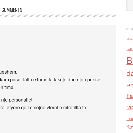
COMMENTS
alba
asll
B
d
lueshem.
lin kam pasur fatin e lume ta takoje dhe njoh per se
Env
en time.
Fa
 nje personaliet
ra
prej atyere qe i cmojne vlerat e mirefillta te
Inte
Ko