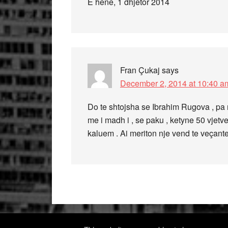
E hene, 1 dhjetor 2014
Fran Çukaj
says
December 2, 2014 at 10:40 a
Do te shtojsha se Ibrahim Rugova , pa 
me i madh i , se paku , ketyne 50 vjetve
kaluem . Ai meriton nje vend te veçante