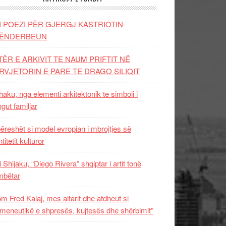
I POEZI PËR GJERGJ KASTRIOTIN-
ËNDERBEUN
TËR E ARKIVIT TE NAUM PRIFTIT NË
RVJETORIN E PARE TE DRAGO SILIQIT
aku, nga elementi arkitektonik te simboli i
ngut familjar
ëreshët si model evropian i mbrojtjes së
titetit kulturor
i Shijaku, “Diego Rivera” shqiptar i artit tonë
mbëtar
m Fred Kalaj, mes altarit dhe atdheut si
meneutikë e shpresës, kujtesës dhe shërbimit”