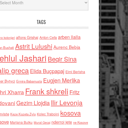
TAGS
arben llalla
alfons Grishaj
Anton Cefa
no kolonjari
Astrit Lulushi
Aurenc Bebja
an Bushati
ehlul Jashari
Beqir Sina
alip greca
Elida Buçpapaj
Elmi Berisha
Eugjen Merlika
er Bytyci
Ermira Babamusta
Frank shkreli
hri Xharra
Fritz
Ilir Levonja
Gezim Llojdia
dovani
kosova
rviste
Kolec Traboini
Keze Kozeta Zylo
sove
nderroi jete
Marjana Bulku
ne Kosove
Murat Gecaj