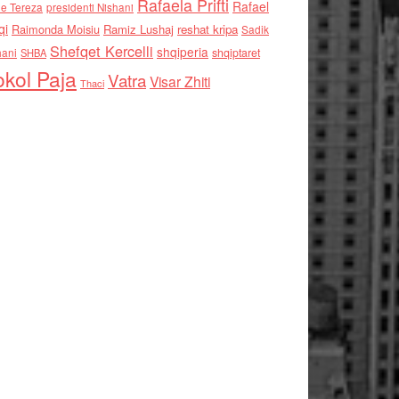
Rafaela Prifti
Rafael
e Tereza
presidenti Nishani
qi
Raimonda Moisiu
Ramiz Lushaj
reshat kripa
Sadik
Shefqet Kercelli
shqiperia
hani
shqiptaret
SHBA
kol Paja
Vatra
Visar Zhiti
Thaci