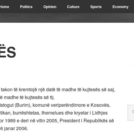
Home
Politics
Opinion
Culture
Sports
Economy
VËS
takon të kremtojë një datë të madhe të kujtesës së saj,
të madhe të kujtesës së tij.
ë Istogut (Burim), komunë veriperëndimore e Kosovës,
litikan, burrështetas, themelues dhe kryetar i Lidhjes
r 1989 e deri në vitin 2005, President i Republikës së
6 janar 2006.