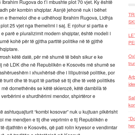
Ibrahim Rugova do t’i mbushte plot 70 vjet. Ky është
 madh për kombin shqiptar. Asnjë jehonë nuk i bëhet
TR
cilën e themeloi dhe e udhëhoqi Ibrahim Rugova, Lidhja
SK
lot 25 vjet nga themelimi i saj. E njohur si partia e
 e parë e pluralizimit modern shqiptar, është modeli i
LE
ë kohë për të gjitha partitë politike në të gjithë
PE
hqiptare.
Oxh
arrosh këtë datë, për më shumë të bësh sikur e ke
tru
e tij në LDK dhe në Republikën e Kosovës më shumë se
ashërueshëm i xhuxhërisë dhe i liliputnisë politike, por
Arb
trurit dhe të trupit të partisë së tij dhe të vetë politikës
iden
 më domethënës se këtë sklerozë, këtë dambllà të
verbërimi e shurdhërimi mendor, shpirtëror e
Sal
ko
ë ashtuquajturit “kombi kosovar” nuk u kujtuan pikërisht
“Do
rtoi me mendjen e tij dhe veprimin e tij Republikën e
her
 të djathtën e Kosovës, që pati rolin kryesor e vendimtar