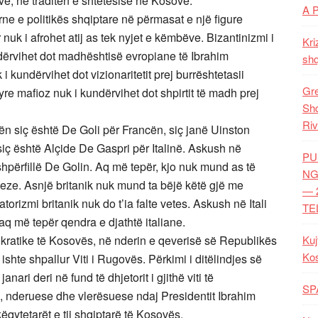
ovë, në traditën e shtetësisë në Kosovë.
A 
e e politikës shqiptare në përmasat e një figure
r nuk i afrohet atij as tek nyjet e këmbëve. Bizantinizmi i
Kri
ndërvihet dot madhështisë evropiane të Ibrahim
shq
i kundërvihet dot vizionaritetit prej burrështetasii
Gre
yre mafioz nuk i kundërvihet dot shpirtit të madh prej
Shq
Riv
n siç është De Goli për Francën, siç janë Uinston
siç është Alçide De Gaspri për Italinë. Askush në
PU
shpërfillë De Golin. Aq më tepër, kjo nuk mund as të
NG
eze. Asnjë britanik nuk mund ta bëjë këtë gjë me
— 
orizmi britanik nuk do t’ia falte vetes. Askush në Itali
TE
 më tepër qendra e djathtë italiane.
kratike të Kosovës, në nderin e qeverisë së Republikës
Kuj
Ko
 ishte shpallur Viti i Rugovës. Përkimi i ditëlindjes së
ari deri në fund të dhjetorit i gjithë viti të
SP
e, nderuese dhe vlerësuese ndaj Presidentit Ibrahim
ëqytetarët e tij shqiptarë të Kosovës.