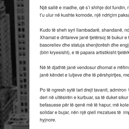
Një sallë e madhe, që s’i shihje dot fundin
t’u ulur në kushte komode, një ndriçim paksa 
Kudo të sheh syri llambadarë, shandanë, 
Xhamat e dritareve janë tjetërsoj të bukur e
basoreliev dhe statuja shenjtorësh dhe eng
(bliri kryesisht), e të papara artistikisht tjetë
Në të djathtë janë vendosur dhomat e rrëfimi
janë këndet e lutjeve dhe të përshpirtjes, me
Po të ngresh sytë lart drejt tavanit, admiro
deri në ultësirën e kurbuar, sa të duket sikur
befasuese për të qenë më të hapur, më kolekt
solidar e bujar, nën një qiell rrezatues të i
hyjnore.