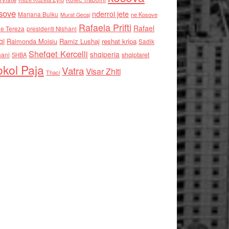
sove
nderroi jete
Marjana Bulku
ne Kosove
Murat Gecaj
Rafaela Prifti
Rafael
e Tereza
presidenti Nishani
qi
Raimonda Moisiu
Ramiz Lushaj
reshat kripa
Sadik
Shefqet Kercelli
shqiperia
hani
shqiptaret
SHBA
kol Paja
Vatra
Visar Zhiti
Thaci