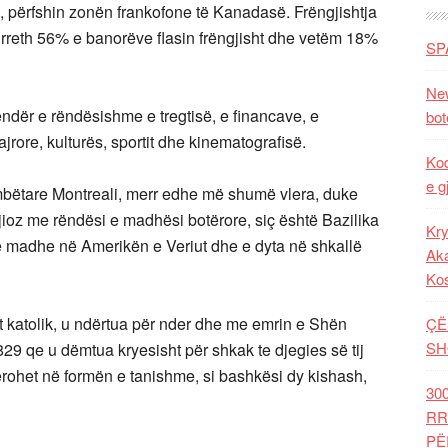
e, përfshin zonën frankofone të Kanadasë. Frëngjishtja
ë rreth 56% e banorëve flasin frëngjisht dhe vetëm 18%
SP
New
ndër e rëndësishme e tregtisë, e financave, e
bot
 ajrore, kulturës, sportit dhe kinematografisë.
Kod
e g
mbëtare Montreali, merr edhe më shumë vlera, duke
igjioz me rëndësi e madhësi botërore, siç është Bazilika
Kry
e madhe në Amerikën e Veriut dhe e dyta në shkallë
Aka
Ko
t katolik, u ndërtua për nder dhe me emrin e Shën
ÇË
SH
829 qe u dëmtua kryesisht për shkak te djegies së tij
gjerohet në formën e tanishme, si bashkësi dy kishash,
30
RR
PË