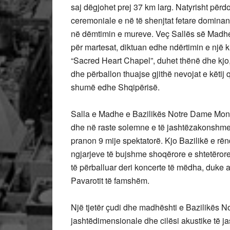
saj dëgjohet prej 37 km larg. Natyrisht për
ceremoniale e në të shenjtat fetare dominant
në dëmtimin e mureve. Veç Sallës së Madhe
për martesat, diktuan edhe ndërtimin e një 
“Sacred Heart Chapel”, duhet thënë dhe kjo,
dhe përballon thuajse gjithë nevojat e këtij q
shumë edhe Shqipërisë.
Salla e Madhe e Bazilikës Notre Dame Montrea
dhe në raste solemne e të jashtëzakonshme
pranon 9 mije spektatorë. Kjo Bazilikë e r
ngjarjeve të bujshme shoqërore e shtetërore 
të përballuar deri koncerte të mëdha, duke
Pavarotit të famshëm.
Një tjetër çudi dhe madhështi e Bazilikës 
jashtëdimensionale dhe cilësi akustike të 