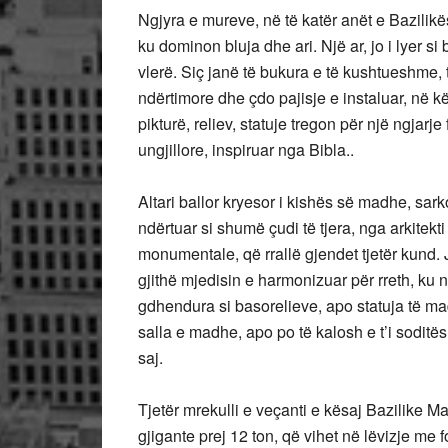
Ngjyra e mureve, në të katër anët e Bazilikë
ku dominon bluja dhe ari. Një ar, jo i lyer si
vlerë. Siç janë të bukura e të kushtueshme,
ndërtimore dhe çdo pajisje e instaluar, në k
pikturë, reliev, statuje tregon për një ngjarje
ungjillore, inspiruar nga Bibla..
Altari ballor kryesor i kishës së madhe, sark
ndërtuar si shumë çudi të tjera, nga arkitekt
monumentale, që rrallë gjendet tjetër kund.
gjithë mjedisin e harmonizuar për rreth, ku
gdhendura si basorelieve, apo statuja të m
salla e madhe, apo po të kalosh e t’i soditës
saj.
Tjetër mrekulli e veçanti e kësaj Bazilike
gjigante prej 12 ton, që vihet në lëvizje me