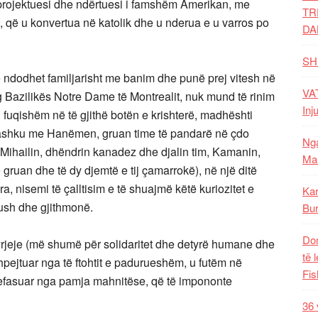
projektuesi dhe ndërtuesi i famshëm Amerikan, me
TR
, që u konvertua në katolik dhe u nderua e u varros po
DA
SH
që ndodhet familjarisht me banim dhe punë prej vitesh në
VAT
 Bazilikës Notre Dame të Montrealit, nuk mund të rinim
Inj
n fuqishëm në të gjithë botën e krishterë, madhështi
 bashku me Hanëmen, gruan time të pandarë në çdo
Nga
e Mihailin, dhëndrin kanadez dhe djalin tim, Kamanin,
Mal
ruan dhe të dy djemtë e tij çamarrokë), në një ditë
ra, nisemi të çalltisim e të shuajmë këtë kuriozitet e
Kar
kush dhe gjithmonë.
Bur
Dom
rjeje (më shumë për solidaritet dhe detyrë humane dhe
të 
hpejtuar nga të ftohtit e padurueshëm, u futëm në
Fis
efasuar nga pamja mahnitëse, që të impononte
36 