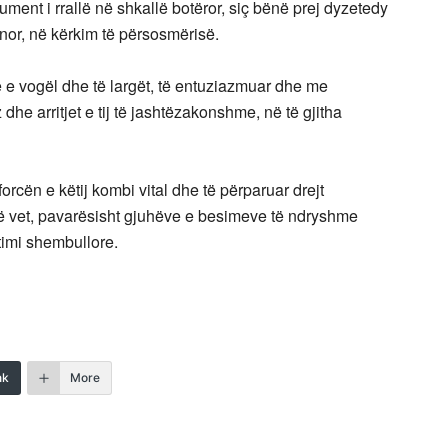
trument i rrallë në shkallë botëror, siç bënë prej dyzetedy
inor, në kërkim të përsosmërisë.
 e vogël dhe të largët, të entuziazmuar dhe me
he arritjet e tij të jashtëzakonshme, në të gjitha
orcën e këtij kombi vital dhe të përparuar drejt
ë vet, pavarësisht gjuhëve e besimeve të ndryshme
timi shembullore.
nk
More