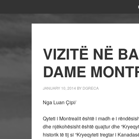
VIZITË NË B
DAME MONT
JANUARY 10, 2014
BY
DGRECA
Nga Luan Çipi/
Qyteti i Montrealit është i madh e i rëndësis
dhe njëkohësisht është quajtur dhe “Kryeqyte
historik të tij si “Kryeqyteti tregtar i Kanad