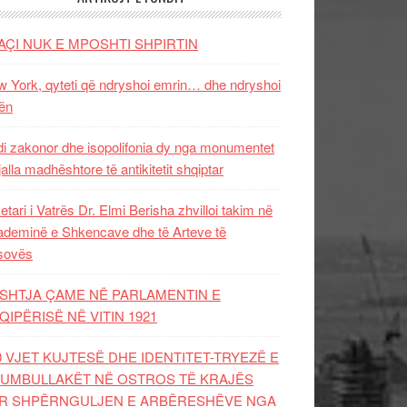
AÇI NUK E MPOSHTI SHPIRTIN
 York, qyteti që ndryshoi emrin… dhe ndryshoi
ën
i zakonor dhe isopolifonia dy nga monumentet
jalla madhështore të antikitetit shqiptar
etari i Vatrës Dr. Elmi Berisha zhvilloi takim në
deminë e Shkencave dhe të Arteve të
sovës
SHTJA ÇAME NË PARLAMENTIN E
QIPËRISË NË VITIN 1921
0 VJET KUJTESË DHE IDENTITET-TRYEZË E
UMBULLAKËT NË OSTROS TË KRAJËS
R SHPËRNGULJEN E ARBËRESHËVE NGA