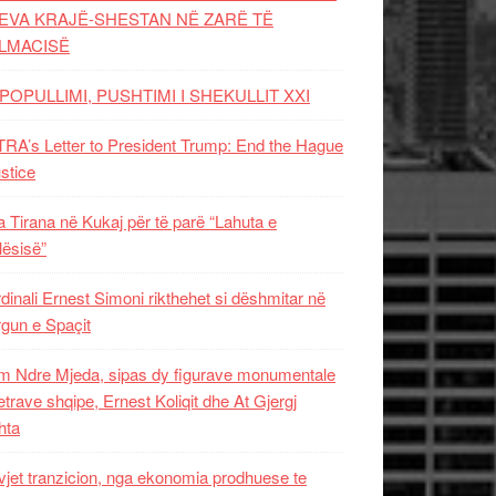
EVA KRAJË-SHESTAN NË ZARË TË
LMACISË
POPULLIMI, PUSHTIMI I SHEKULLIT XXI
RA’s Letter to President Trump: End the Hague
ustice
 Tirana në Kukaj për të parë “Lahuta e
ësisë”
dinali Ernest Simoni rikthehet si dëshmitar në
gun e Spaçit
 Ndre Mjeda, sipas dy figurave monumentale
letrave shqipe, Ernest Koliqit dhe At Gjergj
hta
vjet tranzicion, nga ekonomia prodhuese te