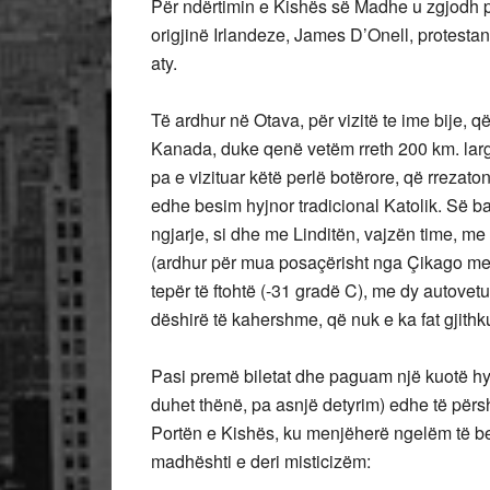
Për ndërtimin e Kishës së Madhe u zgjodh 
origjinë Irlandeze, James D’Onell, protestan
aty.
Të ardhur në Otava, për vizitë te ime bije, 
Kanada, duke qenë vetëm rreth 200 km. larg
pa e vizituar këtë perlë botërore, që rrezato
edhe besim hyjnor tradicional Katolik. Së
ngjarje, si dhe me Linditën, vajzën time, m
(ardhur për mua posaçërisht nga Çikago me g
tepër të ftohtë (-31 gradë C), me dy autovetu
dëshirë të kahershme, që nuk e ka fat gjith
Pasi premë biletat dhe paguam një kuotë hy
duhet thënë, pa asnjë detyrim) edhe të përs
Portën e Kishës, ku menjëherë ngelëm të b
madhështi e deri misticizëm: