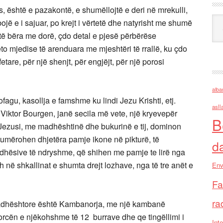
s, është e pazakontë, e shumëllojtë e deri në mrekulli,
Ark
 bojë e i sajuar, po krejt i vërtetë dhe natyrisht me shumë
 të bëra me dorë, çdo detal e pjesë përbërëse
ëto mjedise të arenduara me mjeshtëri të rrallë, ku çdo
 fetare, për një shenjt, për engjëjt, për një porosi
alba
ofagu, kasollja e famshme ku lindi Jezu Krishti, etj.
asll
i Viktor Bourgen, janë secila më vete, një kryevepër
B
 Jezusi, me madhështinë dhe bukurinë e tij, dominon
 numërohen dhjetëra pamje ikone në pikturë, të
d
adhësive të ndryshme, që shihen me pamje te lirë nga
h në shkallinat e shumta drejt lozhave, nga të tre anët e
Env
Fa
ra
 Madhështore është Kambanorja, me një kambanë
 forcën e njëkohshme të 12 burrave dhe qe tingëllimi i
Inte