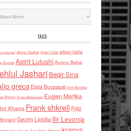
iv
TAGS
arben llalla
alfons Grishaj
Anton Cefa
no kolonjari
Astrit Lulushi
Aurenc Bebja
an Bushati
ehlul Jashari
Beqir Sina
alip greca
Elida Buçpapaj
Elmi Berisha
Eugjen Merlika
er Bytyci
Ermira Babamusta
Frank shkreli
hri Xharra
Fritz
Ilir Levonja
Gezim Llojdia
dovani
kosova
rviste
Kolec Traboini
Keze Kozeta Zylo