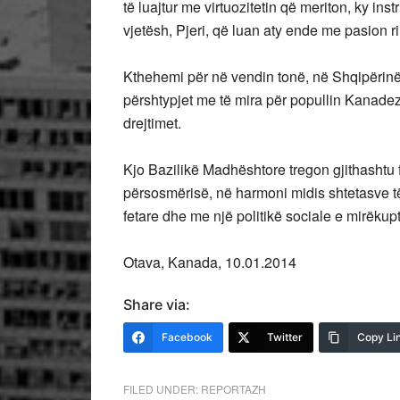
të luajtur me virtuozitetin që meriton, ky ins
vjetësh, Pjeri, që luan aty ende me pasion r
Kthehemi për në vendin tonë, në Shqipërinë
përshtypjet me të mira për popullin Kanadez d
drejtimet.
Kjo Bazilikë Madhështore tregon gjithashtu f
përsosmërisë, në harmoni midis shtetasve t
fetare dhe me një politikë sociale e mirëkup
Otava, Kanada, 10.01.2014
Share via:
Facebook
Twitter
Copy Li
FILED UNDER:
REPORTAZH