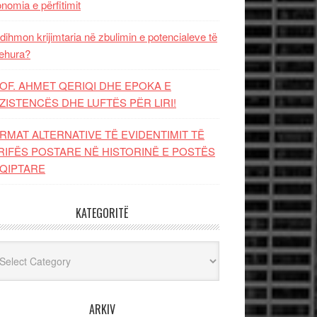
nomia e përfitimit
dihmon krijimtaria në zbulimin e potencialeve të
ehura?
OF. AHMET QERIQI DHE EPOKA E
ZISTENCЁS DHE LUFTЁS PЁR LIRI!
RMAT ALTERNATIVE TË EVIDENTIMIT TË
RIFËS POSTARE NË HISTORINË E POSTËS
QIPTARE
KATEGORITË
egoritë
ARKIV