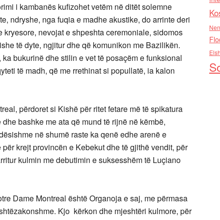
dorimi i kambanës kufizohet vetëm në ditët solemne
Ko
e, ndryshe, nga fuqia e madhe akustike, do arrinte deri
Nen
 kryesore, nevojat e shpeshta ceremoniale, sidomos
Flo
kishe të dyte, ngjitur dhe që komunikon me Bazilikën.
Els
 ka bukurinë dhe stilin e vet të posaçëm e funksional
So
yteti të madh, që me rrethinat si popullatë, ia kalon
l, përdoret si Kishë për ritet fetare më të spikatura
 dhe bashke me ata që mund të rijnë në këmbë,
ëndësishme në shumë raste ka qenë edhe arenë e
për krejt provincën e Kebekut dhe të gjithë vendit, për
 arritur kulmin me debutimin e suksesshëm të Luçiano
Notre Dame Montreal është Organoja e saj, me përmasa
jashtëzakonshme. Kjo kërkon dhe mjeshtëri kulmore, për