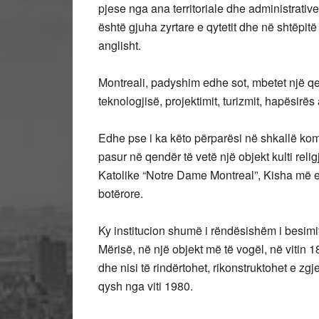
pjese nga ana territoriale dhe administrativ
është gjuha zyrtare e qytetit dhe në shtëpit
anglisht.
Montreali, padyshim edhe sot, mbetet një qe
teknologjisë, projektimit, turizmit, hapësirës
Edhe pse i ka këto përparësi në shkallë ko
pasur në qendër të vetë një objekt kulti rel
Katolike “Notre Dame Montreal”, Kisha më 
botërore.
Ky institucion shumë i rëndësishëm i besimi
Mërisë, në një objekt më të vogël, në vitin 1
dhe nisi të rindërtohet, rikonstruktohet e z
qysh nga viti 1980.