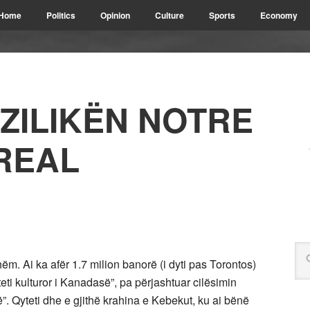
Home
Politics
Opinion
Culture
Sports
Economy
AZILIKËN NOTRE
REAL
hëm. Ai ka afër 1.7 milion banorë (i dyti pas Torontos)
ti kulturor i Kanadasë”, pa përjashtuar cilësimin
asë”. Qyteti dhe e gjithë krahina e Kebekut, ku ai bënë