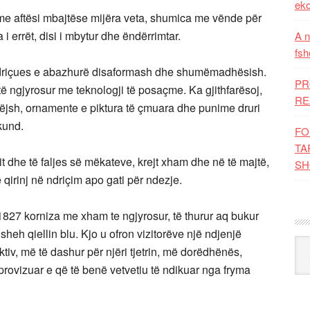
eko
, me aftësi mbajtëse mijëra veta, shumica me vënde për
i errët, disi i mbytur dhe ëndërrimtar.
A n
fsh
ndriçues e abazhurë disaformash dhe shumëmadhësish.
PR
 të ngjyrosur me teknologji të posaçme. Ka gjithfarësoj,
RE
jëjsh, ornamente e piktura të çmuara dhe punime druri
rkund.
FO
TA
t dhe të faljes së mëkateve, krejt xham dhe në të majtë,
SH
 qirinj në ndriçim apo gati për ndezje.
n 1827 korniza me xham te ngjyrosur, të thurur aq bukur
 sheh qiellin blu. Kjo u ofron vizitorëve një ndjenjë
Kat
iv, më të dashur për njëri tjetrin, më dorëdhënës,
mprovizuar e që të benë vetvetiu të ndikuar nga fryma